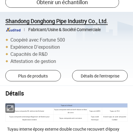
Obtenir un échantillon
Shandong Donghong Pipe Industry Co., Ltd.
Fabricant/Usine & Société Commerciale
Coopéré avec Fortune 500
Expérience D'exposition
Capacités de R&D
Attestation de gestion
Plus de produits
Détails de l'entreprise
Détails
Tuyaux à chaud
Tuyau composite renforcé de fil d'acier en fibre
Tuyau composite PE renforcé de fil d'acier
Tuyau en HDPE
Tuyau en PVC
de verre
Tuyau composite antistatique Regartant de flamme pour
Tuyau isolé
Grand tuyau en acier composite
Tuyau composite anti-corrosion
l'exploitation minière
thermique
Carliber
Tuyau interne époxy externe double couche recouvert d'époxy