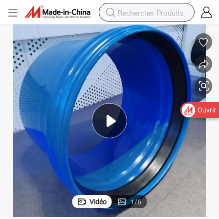
Ouvrir
Vidéo
1
/
6