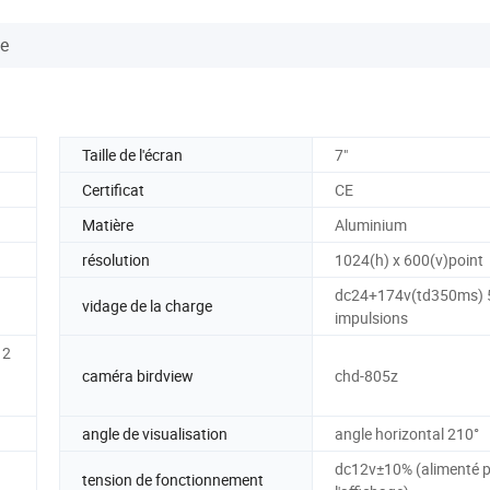
se
Taille de l'écran
7"
Certificat
CE
Matière
Aluminium
résolution
1024(h) x 600(v)point
dc24+174v(td350ms) 
vidage de la charge
impulsions
 2
caméra birdview
chd-805z
angle de visualisation
angle horizontal 210°
dc12v±10% (alimenté 
tension de fonctionnement