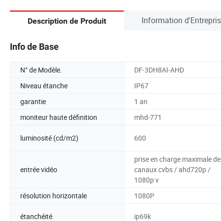
Information d'Entrepri
Description de Produit
Info de Base
N° de Modèle.
DF-3DH8AI-AHD
Niveau étanche
IP67
garantie
1 an
moniteur haute définition
mhd-771
luminosité (cd/m2)
600
prise en charge maximale de
entrée vidéo
canaux cvbs / ahd720p /
1080p v
résolution horizontale
1080P
étanchéité
ip69k