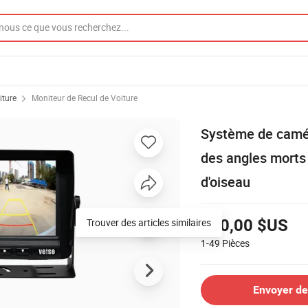
iture
Moniteur de Recul de Voiture
Système de camér
des angles morts
d'oiseau
Trouver des articles similaires
520,00 $US
1-49
Pièces
Envoyer d