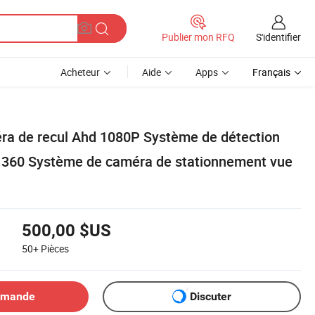
S'identifier
Publier mon RFQ
Acheteur
Aide
Apps
Français
a de recul Ahd 1080P Système de détection
 360 Système de caméra de stationnement vue
500,00 $US
50+
Pièces
emande
Discuter