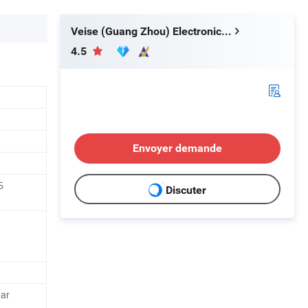
Veise (Guang Zhou) Electronics Co., Ltd.
4.5
Envoyer demande
5
Discuter
par