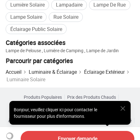
Lumière Solaire
Lampadaire
Lampe De Rue
Lampe Solaire
Rue Solaire
Éclairage Public Solaire
Catégories associées
Lampe de Pelouse
,
Lumière de Camping
,
Lampe de Jardin
Parcourir par catégories
Accueil
Luminaire & Éclairage
Éclairage Extérieur
Luminaire Solaire
Produits Populaires
Prix des Produits Chauds
Produits Chauds en Gros
Acheteur Vedette de
Site PC
Bonjour
,
veuillez cliquer ici pour contacter le
Aperçus
fournisseur pour plus d'informations.
À Propos de
Accord d’Utilisateur
Politique de Confidentialité
Contact
Copyright © 2026 Focus Technology Co., Ltd. All Rights Reserved
Envoyer demande