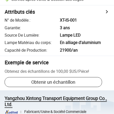
Attributs clés
N° de Modèle.
:
XT-IS-001
Garantie
:
3 ans
Source De Lumière
:
Lampe LED
Lampe Matériau du corps
:
En alliage d'aluminium
Capacité de Production
:
21900/an
Exemple de service
Obtenez des échantillons de
100,00 $US
/
Pièce
!
Obtenir un échantillon
Yangzhou Xintong Transport Equipment Group Co.,
Ltd.
Fabricant/Usine & Société Commerciale