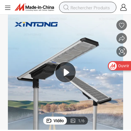
Ouvrir
Vidéo
1
/
6