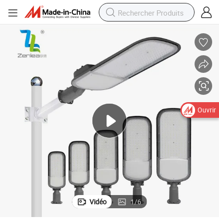
Ouvrir
Vidéo
1
/
6