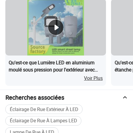
Qu'est-ce que Lumière LED en aluminium
Qu'est-c
moulé sous pression pour l'extérieur avec
étanche 
certification ISO 100W
avec cer
Voir Plus
60W 12
Recherches associées
Éclairage De Rue Extérieur À LED
Éclairage De Rue À Lampes LED
Lampe De Rue À LED