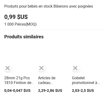
Produits pour bébés en stock Biberons avec poignées
0,99 $US
1 000
Pièces(MOQ)
Produits similaires
28mm 21g Pco
Articles de
Gobelet
1810 Finition de
cadeau
promotionnel à
col pour préforme
écologiques Verre
double paroi,
0,04-0,047 $US
2,29-2,86 $US
2,03-2,5 $US
de bouteille d'eau
à jus Bouteille
tumbler extérieur
Bouteille en
d'eau en verre
en acier
plastique
avec couvercle en
inoxydable,