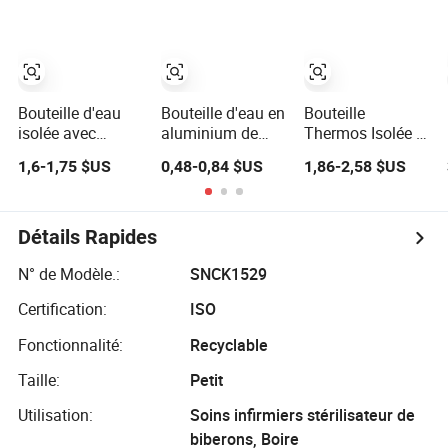
Bouteille
paille de bambou
flacon sous vide,
cosmétique Pet
et manchon en
bouteille d'eau
silicone
Bouteille d'eau
Bouteille d'eau en
Bouteille
isolée avec
aluminium de
Thermos Isolée à
technologie
fabrication avec
Double Paroi
1,6-1,75 $US
0,48-0,84 $US
1,86-2,58 $US
d'isolation sous
logo personnalisé
Étanche
vide et
500ml 600ml
Personnalisée
construction
Bouteille d'eau
350ml 500ml
résistante à la
sous vide
Flacon Sous Vide
Détails Rapides
rouille
thermique pour le
en Acier
sport avec boucle
Inoxydable
N° de Modèle.:
SNCK1529
d'escalade
Réutilisable
Certification:
ISO
Fonctionnalité:
Recyclable
Taille:
Petit
Utilisation:
Soins infirmiers stérilisateur de
biberons, Boire