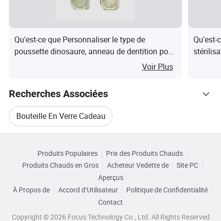
Qu'est-ce que Personnaliser le type de
Qu'est-
poussette dinosaure, anneau de dentition pour
stérili
bébé, tétine en silicone pour fruits et légumes,
formule
Voir Plus
jouet de complément alimentaire
Recherches Associées
Bouteille En Verre Cadeau
Catégories Connexes
Bouteille En Verre Coloré
Produits Populaires
Prix des Produits Chauds
Parcourir par Catégories
Produits Chauds en Gros
Acheteur Vedette de
Site PC
Bouteille Cadeau En Verre
Aperçus
À Propos de
Accord d’Utilisateur
Politique de Confidentialité
Bouteille En Verre Transparent
Contact
Copyright © 2026 Focus Technology Co., Ltd. All Rights Reserved