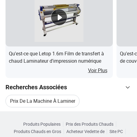
(Avec méLangeur statique,T-Die Extrusion,s'assurer déBit
stable et l'extrusion couchage)
7:Trois compoundage de rouleau
(Grand diamèTre du rouleau de Chill, double veste avec
spirale intéRieure déBit)
(DifféRentes endurance de silicium rouleau standard pour
Qu'est-ce que Letop 1.6m Film de transfert à
Qu'est-
difféRents usages)
chaud Laminateur d'impression numérique
de couve
8:Collection de fraisage
compact
Voir Plus
9:Double lèVe vitre de la station(déCoupe automatique et
boîtes r
le changement)
Recherches Associées
Prix De La Machine À Laminer
Parcourir par Catégories
Machine De Laminage Machine De Lamination
Produits Populaires
Prix des Produits Chauds
Produits Chauds en Gros
Acheteur Vedette de
Site PC
Machine De Laminage À Chaud