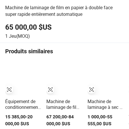
Machine de laminage de film en papier à double face
super rapide entièrement automatique
65 000,00 $US
1
Jeu(MOQ)
Produits similaires
Équipement de
Machine de
Machine de
conditionnement
laminage de film
laminage à sec à
en mousse de
à haute vitesse
base de solvant
15 385,00-20
67 200,00-84
1 000,00-55
polyéthylène
automatique
Donghai GF-K
000,00 $US
000,00 $US
555,00 $US
automatique PE
avec unité de
Modèle Machine