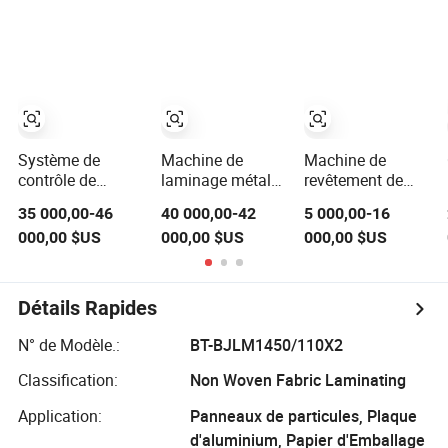
EPE XLPE XPE,
retournement
de laminage à
machine de
automatique
base d'eau à
soudage à plaque
base de solvant
chauffante,
pour l'emballage
machine de
flexible sacs
laminage,
d'emballage
équipement de
Vitesse 150mpm
collage à chaud
Système de
Machine de
Machine de
contrôle de
laminage métal
revêtement de
température
PUR avec
film à haute
35 000,00-46
40 000,00-42
5 000,00-16
économiseur de
laminage de
efficacité,
000,00 $US
000,00 $US
000,00 $US
temps pour
feuille
lamination
machine de
d'aluminium
laminage
automatique
Détails Rapides
avec finition de
surface lisse
N° de Modèle.:
BT-BJLM1450/110X2
Classification:
Non Woven Fabric Laminating
Application:
Panneaux de particules, Plaque
d'aluminium, Papier d'Emballage