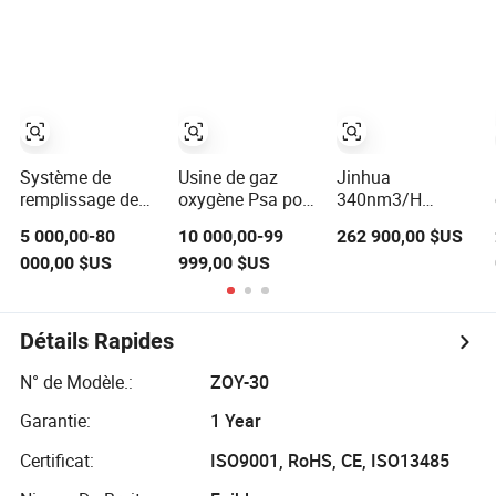
productivité avec
remplissage
remplissage de
système de
efficace des
cylindres
remplissage
cylindres
d'oxygène pour
d'oxygène et
produire de
performance
l'oxygène de
stable à vendre
haute qualité à
vendre
Système de
Usine de gaz
Jinhua
remplissage de
oxygène Psa pour
340nm3/H
bouteilles
la fusion de
Opération Sûre
5 000,00-80
10 000,00-99
262 900,00 $US
d'oxygène
l'acier et la fusion
Générateur
000,00 $US
999,00 $US
générateur
des métaux,
d'Oxygène
d'oxygène
générateur
Cryogénique
médical
d'oxygène
Usine d'Oxygène
surveillance à
industriel avec
Liquide Usine
Détails Rapides
distance
manifold de
pour O2
d'ordinateur
remplissage de
Remplissage de
N° de Modèle.:
ZOY-30
mobile
cylindres
Cylindre
Garantie:
1 Year
Certificat:
ISO9001, RoHS, CE, ISO13485