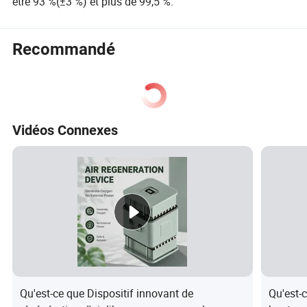
être 93 %(±3 %) et plus de 99,5 %.
Recommandé
Vidéos Connexes
Qu'est-ce que Dispositif innovant de
Qu'est-