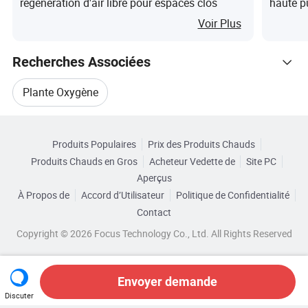
régénération d'air libre pour espaces clos
haute p
Voir Plus
Recherches Associées
Plante Oxygène
Parcourir par Catégories
Équipement De Générateur D'oxygène
Produits Populaires
Prix des Produits Chauds
Produits Chauds en Gros
Acheteur Vedette de
Site PC
Générateurs D'oxygène
Aperçus
À Propos de
Accord d’Utilisateur
Politique de Confidentialité
Générateur De Gaz Oxygène
Contact
Copyright © 2026 Focus Technology Co., Ltd. All Rights Reserved
Générateur D'eau Oxygénée
Système De Générateur D'oxygène
Envoyer demande
Discuter