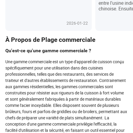
entre l'usine ind
restauration rapide à des puissances
chinoise. Ensuit
multifonctionnelles essentielles au
expliquerons pou
cœur d'une cuisine saine, efficace et
indienne ne peu
connectée en 2026. Portées par une
2026-01-22
l'usine chinoise.
vague de consommateurs soucieux
de leur santé et des avancées en
technologie intelligente, les friteuses à
À Propos de Plage commerciale
air et les friteuses traditionnelles
d'aujourd'hui offrent une croustillance
Qu'est-ce qu'une gamme commerciale ?
sans huile, des commandes
automatisées et des matériaux
Une gamme commerciale est un type d'appareil de cuisson conçu
écologiques—les rendant
spécifiquement pour une utilisation dans des cuisines
indispensables tant pour les foyers
professionnelles, telles que des restaurants, des services de
que pour les entreprises. Alors que
traiteur et d'autres établissements de restauration. Contrairement
l'intégration de l'IA et de l'IoT promet
aux gammes résidentielles, les gammes commerciales sont
encore plus de commodité et de
construites pour résister aux rigueurs de la cuisson à fort volume
durabilité, le rôle de la friteuse s'étend
et sont généralement fabriquées à partir de matériaux durables
bien au-delà de la friture, débloquant
des possibilités culinaires créatives et
comme l'acier inoxydable. Elles disposent souvent de plusieurs
annonçant une nouvelle ère
brûleurs, fours et parfois de griddles ou de broilers, permettant aux
d'innovation culinaire. Êtes-vous prêt
chefs de préparer une variété de plats simultanément. La
à découvrir pourquoi les friteuses
conception d'une gamme commerciale privilégie l'efficacité, la
sont l'investissement incontournable
facilité d'utilisation et la sécurité, en faisant un outil essentiel pour