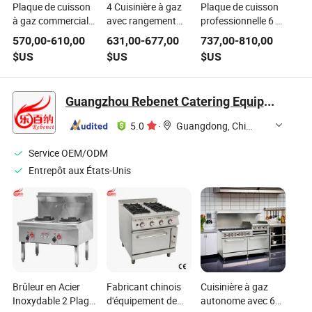
Plaque de cuisson
4 Cuisinière à gaz
Plaque de cuisson
à gaz commerciale
avec rangement
professionnelle 6 à
avec four 4 bruleur
sous le brûleur, en
gaz avec four
570,00
-
610,00
631,00
-
677,00
737,00
-
810,00
en acier inoxydable
acier inoxydable
intégré, corps en
$US
$US
$US
haute puissance
lourd pour cuisine
acier inoxydable
pour restaurant
commerciale
haute efficacité
cuisine traiteur
pour grande cuisine
Guangzhou Rebenet Catering Equipment Manufacturing Co., Ltd.
hôtel cuisinière à
commerciale
gaz robuste
5.0
·
Guangdong, China
Service OEM/ODM
Entrepôt aux États-Unis
Brûleur en Acier
Fabricant chinois
Cuisinière à gaz
Inoxydable 2 Plage
d'équipement de
autonome avec 6