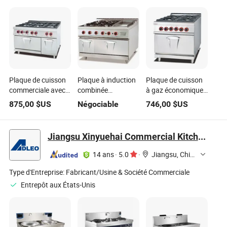
Plaque de cuisson
Plaque à induction
Plaque de cuisson
commerciale avec
combinée
à gaz économique
6-Burner et four à
électrique de
commerciale avec
875,00
$US
Négociable
746,00
$US
gaz pour pâtisserie
cuisine avec four à
4-Burner et four
vendre
électrique
équipements de
Jiangsu Xinyuehai Commercial Kitchenware Co., Ltd
cuisine
commerciale
14 ans
·
5.0
·
Jiangsu, China
combinés
Type d'Entreprise:
Fabricant/Usine & Société Commerciale
Entrepôt aux États-Unis