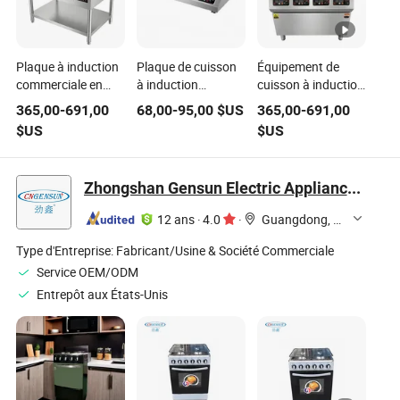
Plaque à induction
Plaque de cuisson
Équipement de
commerciale en
à induction
cuisson à induction
acier inoxydable de
commerciale
commercial
365,00
-
691,00
68,00
-
95,00
$US
365,00
-
691,00
haute qualité 4/6/8
portable avec tête
autonome
$US
$US
multiple
personnalisé
autoportante
Zhongshan Gensun Electric Appliance Co., Ltd
12 ans
·
4.0
·
Guangdong, China
Type d'Entreprise:
Fabricant/Usine & Société Commerciale
Service OEM/ODM
Entrepôt aux États-Unis