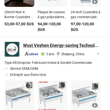
20inch Noir 4-
Plaque de cuisson
24-Inch Cuisinière à
Burner Cuisinière à
à gaz polyvalente
gaz commerciale
gaz autonome pour
pour cuisines
avec design à porte
53,00
-
57,00
$US
94,00
-
120,00
97,00
-
120,00
usage commercial
domestiques et
en verre pleine
$US
$US
commerciales
Wuyi Veyhen Energy-saving Technology Co., Ltd.
3 ans
·
Zhejiang, China
Type d'Entreprise:
Fabricant/Usine & Société Commerciale
Service OEM/ODM
Entrepôt aux États-Unis