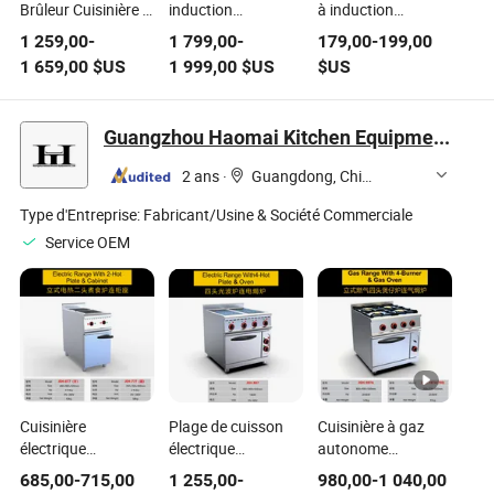
Brûleur Cuisinière à
induction
à induction
Induction
commerciale
commercial pour
1 259,00
-
1 799,00
-
179,00
-
199,00
Commerciale Plage
Burner, gamme
restaurant
1 659,00
$US
1 999,00
$US
$US
d'Induction
d'induction
Industrielle
industrielle
Guangzhou Haomai Kitchen Equipment Co., Ltd.
2 ans
·
Guangdong, China
Type d'Entreprise:
Fabricant/Usine & Société Commerciale
Service OEM
Cuisinière
Plage de cuisson
Cuisinière à gaz
électrique
électrique
autonome
autonome
professionnelle
commerciale avec 4
685,00
-
715,00
1 255,00
-
980,00
-
1 040,00
commerciale avec 2
lourde avec 4
brûleur et four pour