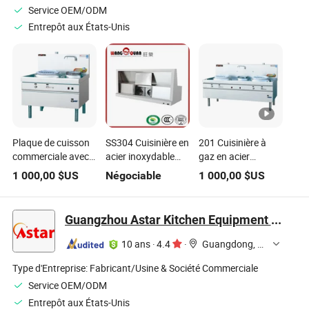
Service OEM/ODM
Entrepôt aux États-Unis
Plaque de cuisson
SS304 Cuisinière en
201 Cuisinière à
commerciale avec
acier inoxydable
gaz en acier
2-Burner
commercial
inoxydable à
1 000,00
$US
Négociable
1 000,00
$US
vendre
Guangzhou Astar Kitchen Equipment Co., Ltd.
10 ans
·
4.4
·
Guangdong, China
Type d'Entreprise:
Fabricant/Usine & Société Commerciale
Service OEM/ODM
Entrepôt aux États-Unis