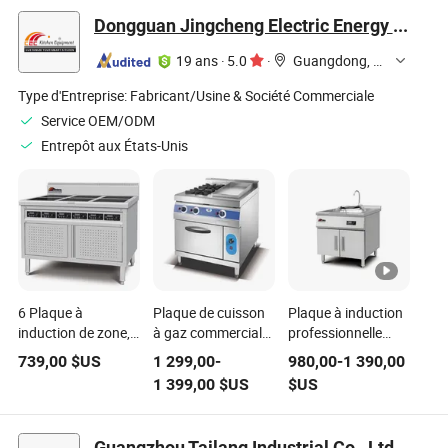
chauffantes avec
Dongguan Jingcheng Electric Energy Equipment Co., Ltd
four
19 ans
·
5.0
·
Guangdong, China
Type d'Entreprise:
Fabricant/Usine & Société Commerciale
Service OEM/ODM
Entrepôt aux États-Unis
6 Plaque à
Plaque de cuisson
Plaque à induction
induction de zone,
à gaz commerciale
professionnelle
380V Cuisinière à
autonome avec
électrique
739,00
$US
1 299,00
-
980,00
-
1 390,00
induction
four et grill en gros
commerciale pour
1 399,00
$US
$US
commerciale avec 6
sur mesure
cuisine de
Zones de cuisson
restaurant chinois
indépendantes,
Guangzhou Tailang Industrial Co., Ltd.