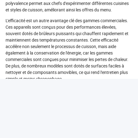
polyvalence permet aux chefs d'expérimenter différentes cuisines
et styles de cuisson, améliorant ainsi les offres du menu.
L'efficacité est un autre avantage clé des gammes commerciales.
Ces appareils sont conçus pour des performances élevées,
souvent dotés de brûleurs puissants qui chauffent rapidement et
maintiennent des températures constantes. Cette efficacité
accélère non seulement le processus de cuisson, mais aide
également à la conservation de l'énergie, car les gammes
commerciales sont conçues pour minimiser les pertes de chaleur.
De plus, de nombreux modèles sont dotés de surfaces faciles à
nettoyer et de composants amovibles, ce qui rend l'entretien plus
simple et moins chronophage.
En conclusion, les avantages de l'utilisation d'une gamme
commerciale dans les cuisines professionnelles incluent la
durabilité, la polyvalence et l'efficacité, en faisant un outil essentiel
pour le succès culinaire.
Comment choisir la bonne gamme commerciale pour
votre cuisine