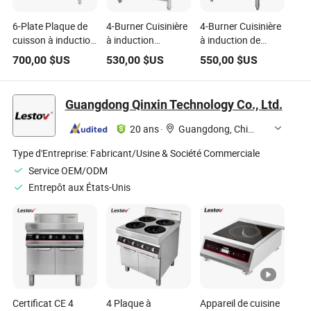
6-Plate Plaque de
4-Burner Cuisinière
4-Burner Cuisinière
cuisson à induction
à induction
à induction de
commerciale,
verticale Cuisinière
cabinet, gamme de
700,00
$US
530,00
$US
550,00
$US
plaque de cuisson
à induction
cuisson à induction
électromagnétique
commerciale
commerciale
commerciale
Plaque de cuisson
Guangdong Qinxin Technology Co., Ltd.
électromagnétique
20 ans
·
Guangdong, China
Type d'Entreprise:
Fabricant/Usine & Société Commerciale
Service OEM/ODM
Entrepôt aux États-Unis
Certificat CE 4
4 Plaque à
Appareil de cuisine