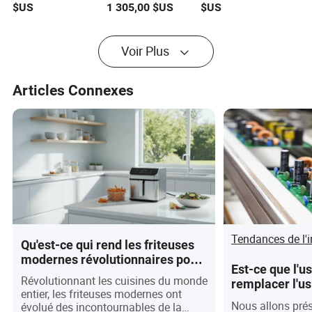
$US
1 305,00
$US
$US
brûleur et armoire
brûleurs et four
les professionnels
pour les
de la cuisine
professionnels de
Voir Plus
la cuisine
Articles Connexes
Tendances de l'i
Qu'est-ce qui rend les friteuses
modernes révolutionnaires pour
Est-ce que l'u
les cuisines du monde en 2026 ?
Révolutionnant les cuisines du monde
remplacer l'us
entier, les friteuses modernes ont
le monde ?
Nous allons prés
évolué des incontournables de la