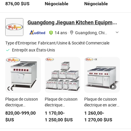
de Wok
restaurant 90cm
brûleurs avec
876,00
$US
Négociable
Négociable
Commerciale
Commercial 4
double four et
Rideau d'Eau &
Cuisinière à gaz
plaque de cuisson à
Robinet Pivotant
avec four en acier
gaz équipement de
Guangdong Jieguan Kitchen Equipment Manufacturing Co., Ltd.
Inclus (GWR-2)
inoxydable (9G-RQ-
cuisine commercial
4)
14 ans
·
Guangdong, China
Type d'Entreprise:
Fabricant/Usine & Société Commerciale
Entrepôt aux États-Unis
Plaque de cuisson
Plaque de cuisson
Plaque de cuisson
électrique
électrique
électrique en acier
commerciale avec
commerciale avec 2
inoxydable pour
820,00
-
999,00
1 170,00
-
1 260,00
-
four combiné à
plaques
cuisine
$US
1 250,00
$US
1 270,00
$US
plaques carrées
chauffantes
commerciale avec 6
carrées
plaques