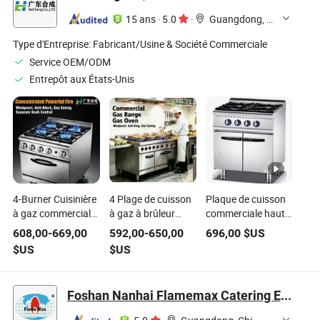
Cuisinière avec four
restauration,
double à deux 6 4 2
15 ans
·
5.0
·
Guangdong, China
à gaz Gril électrique
cuisson, pâtisserie,
brûleurs
1 Four à deck
restaurant, hôtel
Type d'Entreprise:
Fabricant/Usine & Société Commerciale
Machine à
Service OEM/ODM
pâtisserie
Entrepôt aux États-Unis
4-Burner Cuisinière
4 Plage de cuisson
Plaque de cuisson
à gaz commerciale
à gaz à brûleur
commerciale haute
avec four et pot en
avec four pour
performance avec
608,00
-
669,00
592,00
-
650,00
696,00
$US
terre cuite
restaurants
quatre brûleurs
$US
$US
efficaces
Foshan Nanhai Flamemax Catering Equipment Co., Ltd.