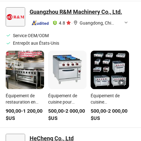
food
commerciale
cantine du
destinée à
personnel
Guangzhou R&M Machinery Co., Ltd.
l'industrie de
l'hospitalité
4.8
·
Guangdong, China
Service OEM/ODM
Entrepôt aux États-Unis
Équipement de
Équipement de
Équipement de
restauration en
cuisine pour
cuisine
gros Hôtel Gaz
restaurant,
commerciale RM
900,00
-
1 200,00
500,00
-
2 000,00
500,00
-
2 000,00
Cuisine
cuisinière avec four
Chine Petit réchaud
$US
$US
$US
commerciale
à gaz 4 6 8 brûleur,
à gaz LPG de table,
Double 6 8 4
cuisinière électrique
cuisinière électrique
Brûleurs à gaz
à gaz pour cuisine
portable mini,
HeCheng Co., Ltd
Plage de cuisson
commerciale,
plaque de cuisson