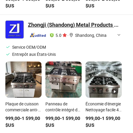
professionnelle 4
6-Hot plaque et
plancha et four à
$US
$US
$US
prix de la cuisinière
four
gaz
à gaz à brûleur
Zhongji (Shandong) Metal Products Co., Ltd.
5.0
·
Shandong, China
Service OEM/ODM
Entrepôt aux États-Unis
Plaque de cuisson
Panneau de
Économie d'énergie
commerciale anti-
contrôle intégré de
Nettoyage facile 4
rouille haute
contrôle de feu
Brûleur de
999,00
-
1 599,00
999,00
-
1 599,00
999,00
-
1 599,00
température
précis pour
cuisinière à gaz
$US
$US
$US
durable pour fast-
cuisinière à gaz
commercial pour