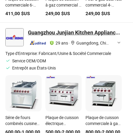
commerciale 6-
à gaz commercial 4
commercial 4-
Burner avec double
avec fonction de
Burner pour
411,00
$US
249,00
$US
249,00
$US
friteuse profonde
sécurité
restaurants
d'extinction de
flamme
Guangzhou Junjian Kitchen Appliances & Refrigeration Equipment Co., Ltd.
29 ans
·
Guangdong, China
Type d'Entreprise:
Fabricant/Usine & Société Commerciale
Service OEM/ODM
Entrepôt aux États-Unis
Série de fours
Plaque de cuisson
Plaque de cuisson
combinés cuisine
électrique
commerciale à gaz
commerciale
commerciale avec
avec 4 brûleur et
600,00
-
1 000,00
500,00
-
2 000,00
800,00
-
2 000,00