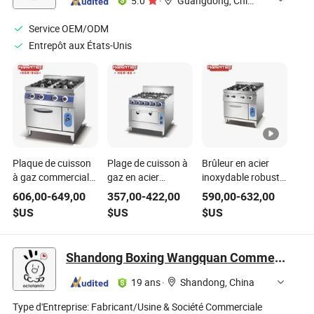
5.0
·
Guangdong, China
Service OEM/ODM
Entrepôt aux États-Unis
Plaque de cuisson
Plage de cuisson à
Brûleur en acier
à gaz commerciale
gaz en acier
inoxydable robuste
4 avec four à gaz
inoxydable
4 cuisinière à gaz
606,00
-
649,00
357,00
-
422,00
590,00
-
632,00
commercial avec
commerciale avec
$US
$US
$US
four 6
four
Shandong Boxing Wangquan Commercial Kitchenware Co., Ltd.
19 ans
·
Shandong, China
Type d'Entreprise:
Fabricant/Usine & Société Commerciale