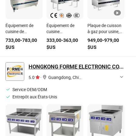
Équipement de
Équipement de
Plaque de cuisson
cuisine de
cuisine
à gaz pour usine,
restaurant
commerciale de
cuisine
733,00
-
783,00
333,00
-
363,00
949,00
-
979,00
commercial en
gros 2-Burner
commerciale et
$US
$US
$US
acier inoxydable,
Cuisinière à gaz
industrielle,
plaque à induction
avec dosseret
économiseur
électrique
d'énergie
HONGKONG FORME ELECTRONIC CO., LIMITED
5.0
·
Guangdong, China
Service OEM/ODM
Entrepôt aux États-Unis