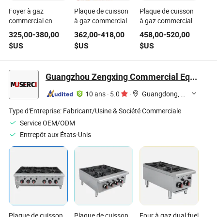
Foyer à gaz
Plaque de cuisson
Plaque de cuisson
commercial en
à gaz commerciale
à gaz commercial
acier inoxydable
à double anneau en
économe en
325,00
-
380,00
362,00
-
418,00
458,00
-
520,00
robuste pour la
acier inoxydable
énergie avec des
$US
$US
$US
cuisine
économe en
caractéristiques
professionnelle
énergie pour hôtels
personnalisables
pour les écoles
Guangzhou Zengxing Commercial Equipment Manufacturing Co., Ltd.
10 ans
·
5.0
·
Guangdong, China
Type d'Entreprise:
Fabricant/Usine & Société Commerciale
Service OEM/ODM
Entrepôt aux États-Unis
Plaque de cuisson
Plaque de cuisson
Four à gaz dual fuel