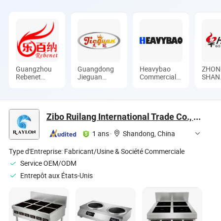
Guangzhou
Guangdong
Heavybao
ZHON
Rebenet
Jieguan
Commercial
SHAN
Catering
Kitchen
Kitchenware
MEIL
Equipment
Equipment
Co., Ltd.
ELEC
Manufacturing
Manufacturing
CO.,L
Co., Ltd.
Co., Ltd.
Zibo Ruilang International Trade Co., Ltd.
1 ans
·
Shandong, China
Type d'Entreprise:
Fabricant/Usine & Société Commerciale
Service OEM/ODM
Entrepôt aux États-Unis