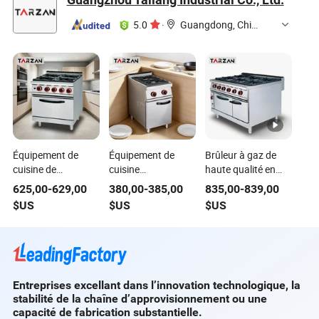
Plage électrique en
acier inoxydable
5.0
·
Guangdong, China
robuste pour
restaurant, hôtel
Équipement de
Équipement de
Brûleur à gaz de
cuisine de
cuisine
haute qualité en
restaurant
commerciale
vente chaude 6
625,00
-
629,00
380,00
-
385,00
835,00
-
839,00
commercial 4
Interrupteur
avec four pour
$US
$US
$US
Brûleurs cuisinière
indépendant 2-
usage commercial
à gaz avec four
Burner Cuisinière à
gaz avec armoire
Entreprises excellant dans l’innovation technologique, la
stabilité de la chaîne d’approvisionnement ou une
capacité de fabrication substantielle.