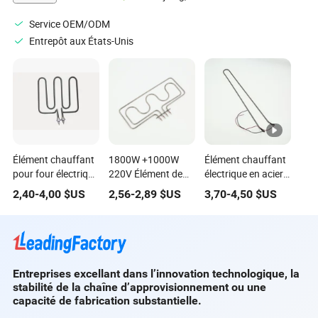
Service OEM/ODM
Entrepôt aux États-Unis
Élément chauffant
1800W +1000W
Élément chauffant
pour four électrique
220V Élément de
électrique en acier
en tube en acier
chauffage
inoxydable sur
2,40
-
4,00
$US
2,56
-
2,89
$US
3,70
-
4,50
$US
inoxydable
électrique pour
mesure/OEM pour
équipements de
conteneur réfrigéré
cuisine de
restaurant,
chauffage de four à
Entreprises excellant dans l’innovation technologique, la
pâtisserie
stabilité de la chaîne d’approvisionnement ou une
capacité de fabrication substantielle.