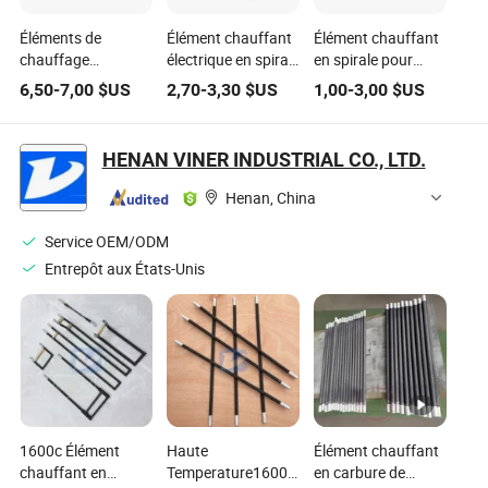
Éléments de
Élément chauffant
Élément chauffant
chauffage
électrique en spirale
en spirale pour
électrique
pour diffuseurs de
plaques de cuisson
6,50
-
7,00
$US
2,70
-
3,30
$US
1,00
-
3,00
$US
spécifiquement
moustiques,
en céramique
conçus pour micro-
options
électriques,
ondes combinés,
personnalisées
présentant un
HENAN VINER INDUSTRIAL CO., LTD.
cuiseurs à vapeur
flexibles, délai de
processus de
et fours, élément de
livraison court,
chauffage à haute
Henan, China
chauffage à
élément chauffant,
température anti-
récupération
tube chauffant,
oxydation, tube
Service OEM/ODM
thermique rapide,
chauffage pour
chauffant
Entrepôt aux États-Unis
tube de chauffage
four
pour four
1600c Élément
Haute
Élément chauffant
chauffant en
Temperature1600c
en carbure de