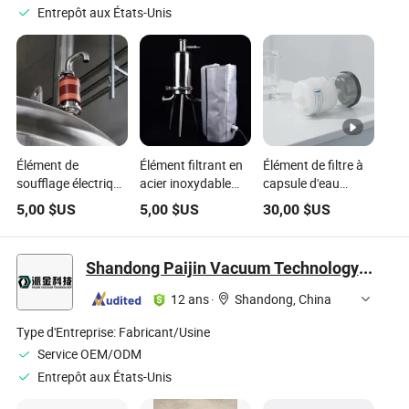
Entrepôt aux États-Unis
Élément de
Élément filtrant en
Élément de filtre à
soufflage électrique
acier inoxydable
capsule d'eau
d'origine d'usine
avancé
ultrapure pour
5,00
$US
5,00
$US
30,00
$US
pour des solutions
personnalisé avec
applications
durables en matière
chauffage
stériles terminales
d'eau
électrique pour
Pes0.2 400cm²
Shandong Paijin Vacuum Technology Co., Ltd.
cuves de
fermentation
12 ans
·
Shandong, China
Type d'Entreprise:
Fabricant/Usine
Service OEM/ODM
Entrepôt aux États-Unis