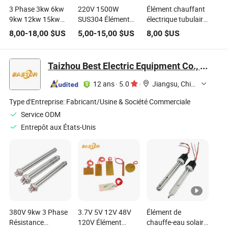
3 Phase 3kw 6kw
220V 1500W
Élément chauffant
9kw 12kw 15kw
SUS304 Élément
électrique tubulaire
Élément chauffant
chauffant de four à
immergé en acier
8,00
-
18,00
$US
5,00
-
15,00
$US
8,00
$US
électrique en acier
toaster électrique
inoxydable
inoxydable pour
industriel en forme
industriel
immersion
de U
Taizhou Best Electric Equipment Co., Ltd.
industrielle
12 ans
·
5.0
·
Jiangsu, China
Type d'Entreprise:
Fabricant/Usine & Société Commerciale
Service ODM
Entrepôt aux États-Unis
380V 9kw 3 Phase
3.7V 5V 12V 48V
Élément de
Résistance
120V Élément
chauffe-eau solaire