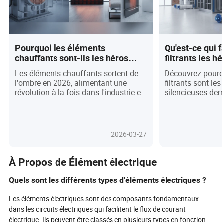
Pourquoi les éléments
Qu'est-ce qui 
chauffants sont-ils les héros
filtrants les 
méconnus de l'industrie
l'industrie mo
Les éléments chauffants sortent de
Découvrez pourq
moderne et de la vie quotidienne
l'ombre en 2026, alimentant une
filtrants sont le
?
révolution à la fois dans l'industrie et
silencieuses derr
dans la vie quotidienne. Alors que les
incessante de pur
usines et les foyers exigent des
durabilité de l'
solutions plus intelligentes et plus
membranes en n
économes en énergie, ces
révolutionnant la
2026-03-27
composants autrefois négligés sont
intelligents IoT
désormais des atouts stratégiques,
d'arrêt, ces com
stimulant l'automatisation, la
évoluent rapide
À Propos de Élément électrique
durabilité et l'innovation produit.
essentiels à l'ex
Découvrez comment les éléments
opérationnelle e
Quels sont les différents types d'éléments électriques ?
chauffants personnalisables et
réglementaire. A
connectés à l'IoT transforment tout,
font face à des 
Les éléments électriques sont des composants fondamentaux
des appareils de cuisine à
environnementale
dans les circuits électriques qui facilitent le flux de courant
l'aérospatiale, tandis que des
poussée vers l'a
électrique. Ils peuvent être classés en plusieurs types en fonction