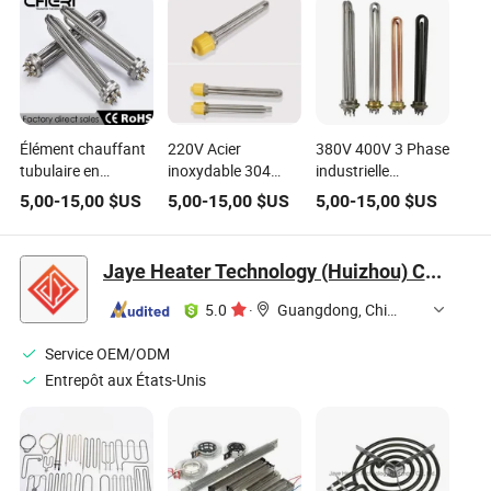
Élément chauffant
220V Acier
380V 400V 3 Phase
tubulaire en
inoxydable 304
industrielle
céramique pour
Éléments
électrique tubulaire
5,00
-
15,00
$US
5,00
-
15,00
$US
5,00
-
15,00
$US
cartouche de vis
chauffants
chaudière à huile et
électrique à haute
tubulaires
eau élément
densité avec
électriques à eau
chauffant à bride
Jaye Heater Technology (Huizhou) Co., Ltd.
serpentin d'eau
industrielle
110V 220V 380V
5.0
·
Guangdong, China
3kw 6kw 9kw 12kw
Service OEM/ODM
Entrepôt aux États-Unis