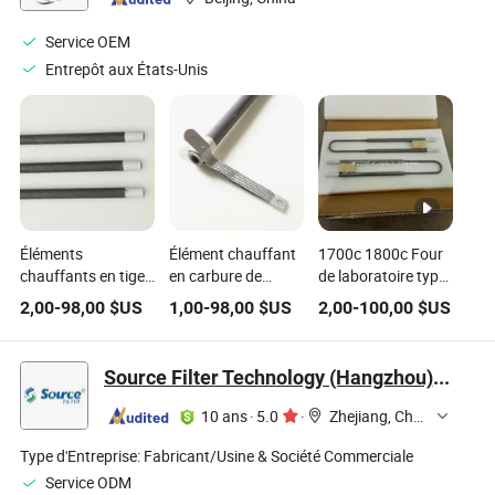
résistance pour
fours et fours à
Service OEM
céramique
Entrepôt aux États-Unis
Éléments
Élément chauffant
1700c 1800c Four
chauffants en tige
en carbure de
de laboratoire type
de silicone pour
silicium pour four
U électrique Mosi2
2,00
-
98,00
$US
1,00
-
98,00
$US
2,00
-
100,00
$US
four électrique
électrique industriel
Éléments
industriel
chauffants
Source Filter Technology (Hangzhou) Co., Ltd
10 ans
·
5.0
·
Zhejiang, China
Type d'Entreprise:
Fabricant/Usine & Société Commerciale
Service ODM