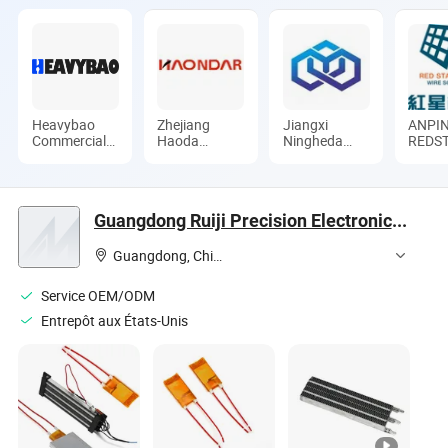
Heavybao
Zhejiang
Jiangxi
ANPI
Commercial
Haoda
Ningheda
REDS
Kitchenware
Electrical
New Material
WIRE
Co., Ltd.
Appliance
Co., Ltd.
MFG C
Co., Ltd.
Guangdong Ruiji Precision Electronics Co., Ltd
Guangdong, China
Service OEM/ODM
Entrepôt aux États-Unis