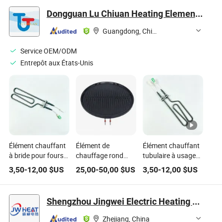
Dongguan Lu Chiuan Heating Elements Ind. Co., Ltd.
Guangdong, China
Service OEM/ODM
Entrepôt aux États-Unis
Élément chauffant
Élément de
Élément chauffant
à bride pour fours
chauffage rond
tubulaire à usage
électriques certifié
revêtu de noir pour
sec pour fours
3,50
-
12,00
$US
25,00
-
50,00
$US
3,50
-
12,00
$US
CE et RoHS
grill électrique avec
approuvé CE RoHS
approbation CE Lu-
Chiuan
Shengzhou Jingwei Electric Heating Appliance Co., Ltd
Zhejiang, China