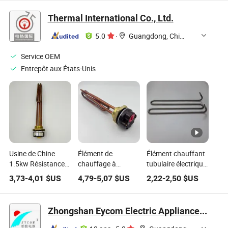
longue durée tige
électrique en Sic,
de disiliciure de
élément chauffant
Thermal International Co., Ltd.
molybdène four
en Sic
tubulaire Mosi2
5.0
·
Guangdong, China
Élément chauffant
Service OEM
Entrepôt aux États-Unis
Usine de Chine
Élément de
Élément chauffant
1.5kw Résistance
chauffage à
tubulaire électrique
de réservoir d'eau
immersion
personnalisé 2kw
3,73
-
4,01
$US
4,79
-
5,07
$US
2,22
-
2,50
$US
électrique en cuivre
tubulaire électrique
pour barbecue,
tubulaire pour
de chaudière en
four, cuisinière,
chaudière élément
usine chinoise
résistor de
Zhongshan Eycom Electric Appliance Co. Ltd.
chauffant à
ISO9001 élément
chauffage à sec
immersion
de résistance