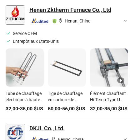
électrique, haute
de chauffage à
eau à immersion
Henan Zktherm Furnace Co., Ltd
température
bride en cuivre pour
pour réservoir d'eau
lave-vaisselle
Henan, China
Service OEM
Entrepôt aux États-Unis
Tube de chauffage
Tige de chauffage
Élément chauffant
électrique à haute
en carbure de
Hi-Temp Type U
température Mosi2
silicium de type U,
Mosi2 à vendre,
32,00
-
35,00
$US
50,00
-
56,00
$US
32,00
-
35,00
$US
élément chauffant
tige d'éléments
élément chauffant
à prix compétitif
chauffants en
en disiliciure de
silicium pour four
molybdène, Mosi2
DKJL Co., Ltd.
électrique à double
chauffage
four
électrique, Mosi2
Beijing, China