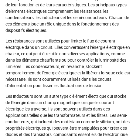
avancées comme les contrôles
éléments filtran
de leur fonction et de leurs caractéristiques. Les principaux types
alimentés par l'IA et les matériaux
atouts stratégiq
d'éléments électriques comprennent les résistances, les
avancés redéfinissent l'efficacité et la
nouveaux niveau
condensateurs, les inducteurs et les semi-conducteurs. Chacun de
fiabilité. Avec l'évolution des chaînes
d'économies de 
ces éléments joue un rôle unique dans le fonctionnement des
d'approvisionnement mondiales et les
l'avenir de ces h
acheteurs exigeant davantage, la
comment les pro
dispositifs électriques.
course est lancée : qui mènera la
achats peuvent-il
Les résistances sont utilisées pour limiter le flux de courant
prochaine ère de la technologie
potentiel pour r
thermique ? Plongez pour découvrir
un paysage comp
électrique dans un circuit. Elles convertissent l'énergie électrique en
l'avenir des éléments chauffants !
constante évolu
chaleur, ce qui peut être utile dans diverses applications, comme
explorer l'avenir 
dans les éléments chauffants ou pour contrôler la luminosité des
l'avantage concur
lumières. Les condensateurs, en revanche, stockent
temporairement de l'énergie électrique et la libèrent lorsque cela est
nécessaire. Ils sont couramment utilisés dans les circuits
d'alimentation pour lisser les fluctuations de tension.
Les inducteurs sont un autre type d'élément électrique qui stocke
de l'énergie dans un champ magnétique lorsque le courant
électrique les traverse. Ils sont souvent utilisés dans des
applications telles que les transformateurs et les filtres. Les semi-
conducteurs, qui incluent des matériaux comme le silicium, ont des
propriétés électriques qui peuvent être manipulées pour créer des
diodes et des transistors, composants essentiels de l'électronique