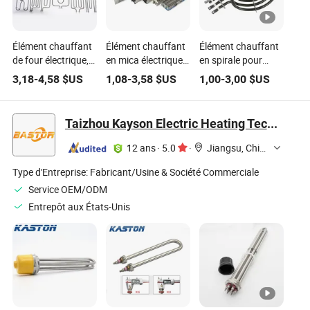
Élément chauffant
Élément chauffant
Élément chauffant
de four électrique,
en mica électrique
en spirale pour
gril, rôtir, élément
pour ventilateur,
cuisinière
3,18
-
4,58
$US
1,08
-
3,58
$US
1,00
-
3,00
$US
de cuisson
cheminée, sèche-
électrique,
supérieur et
cheveux, chauffage
remplacement de
inférieur, cuiseur à
de pièce entière,
brûleur pour
Taizhou Kayson Electric Heating Technology Co., Ltd.
pain, micro-ondes,
convection, grille-
cuisinière, four,
universel, pizza
pain
friteuse à air
12 ans
·
5.0
·
Jiangsu, China
Whirlpool / GE /
Frigidaire /
Type d'Entreprise:
Fabricant/Usine & Société Commerciale
Samsung
Service OEM/ODM
Entrepôt aux États-Unis