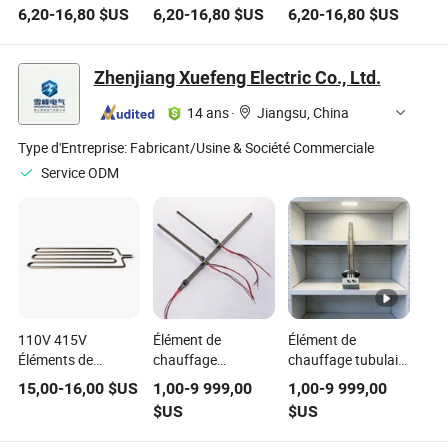
carbure de silicium
Élément de
silicium électrique à
6,20
-
16,80
$US
6,20
-
16,80
$US
6,20
-
16,80
$US
pour four électrique
chauffage
haute température
électrique Rod Sic
pour four et four à
poterie
Zhenjiang Xuefeng Electric Co., Ltd.
14 ans
·
Jiangsu, China
Type d'Entreprise:
Fabricant/Usine & Société Commerciale
Service ODM
110V 415V
Élément de
Élément de
Éléments de
chauffage
chauffage tubulaire
chauffage
électrique 0 5-20kw
électrique 0 5-20kw
15,00
-
16,00
$US
1,00
-
9 999,00
1,00
-
9 999,00
électrique adaptés
Performance fiable
avec une réponse
$US
$US
aux machines
pour 110V à 415V
thermique
industrielles
supérieure