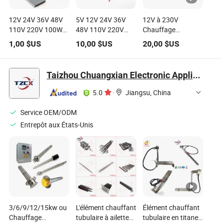
12V 24V 36V 48V
5V 12V 24V 36V
12V à 230V
110V 220V 100W
48V 110V 220V
Chauffage
200W 300W 500W
Élément chauffant
céramique
1,00
$US
10,00
$US
20,00
$US
Élément de
céramique PTC
électrique en
chauffage PTC
électrique avec film
aluminium isolé
électrique pour
polyimide Pi
avec élément
Taizhou Chuangxian Electronic Appliance Co., Ltd.
chauffage de
chauffant en
surface d'air
céramique PTC et
5.0
·
Jiangsu, China
connecteurs
Service OEM/ODM
Entrepôt aux États-Unis
3/6/9/12/15kw ou
L'élément chauffant
Élément chauffant
Chauffage
tubulaire à ailettes
tubulaire en titane