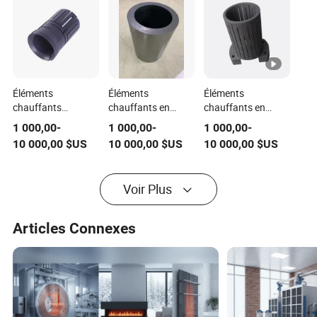
Éléments
Éléments
Éléments
chauffants
chauffants en
chauffants en
résistants à
graphite résistant à
graphite pour fours
1 000,00
-
1 000,00
-
1 000,00
-
l'électricité
l'électricité,
électriques
10 000,00
$US
10 000,00
$US
10 000,00
$US
fabriqués en
fabrication OEM
graphite pour fours
ODM
sous vide
Voir Plus
Articles Connexes