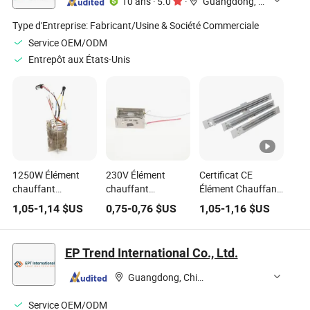
10 ans
·
5.0
·
Guangdong, China
Type d'Entreprise:
Fabricant/Usine & Société Commerciale
Service OEM/ODM
Entrepôt aux États-Unis
1250W Élément
230V Élément
Certificat CE
chauffant
chauffant
Élément Chauffant
électrique pour
électrique Sèche-
Électrique pour
1,05
-
1,14
$US
0,75
-
0,76
$US
1,05
-
1,16
$US
sèche-cheveux
mains Bobine
Radiateur à
pièces en mica
chauffante Anneau
Convection
partie de sèche-
chauffant
Chauffage en
EP Trend International Co., Ltd.
cheveux
Forme de X
Élément Chauffant
Guangdong, China
Zig-Zag
Service OEM/ODM