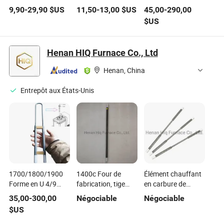
Industriel Électrique
électriques
personnalisé
9,90
-
29,90
$US
11,50
-
13,00
$US
45,00
-
290,00
Personnalisé
personnalisé de la
certifié CE pour
$US
Élément Chauffant
marque Tzcx
réservoir
Tubulaire en Acier
populaire pour
Inoxydable
banc de charge
Henan HIQ Furnace Co., Ltd
Henan, China
Entrepôt aux États-Unis
1700/1800/1900
1400c Four de
Élément chauffant
Forme en U 4/9
fabrication, tige
en carbure de
Four électrique
chauffante en
silicium pour four à
35,00
-
300,00
Négociable
Négociable
chauffant prix
carbure de silicium,
muffle, accessoires
$US
d'usine résistance
chauffage
de chauffage