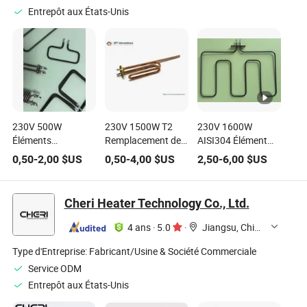
Entrepôt aux États-Unis
230V 500W
230V 1500W T2
230V 1600W
Éléments
Remplacement de
AISI304 Élément
chauffants de
chauffe-eau en
chauffant pour
0,50
-
2,00
$US
0,50
-
4,00
$US
2,50
-
6,00
$US
grille-pain
cuivre pour
équipement de
électrique, , Gril
chauffe-eau
cuisson électrique,
électrique SUS304
électrique, élément
élément chauffant
Cheri Heater Technology Co., Ltd.
Élément chauffant
chauffant en cuivre
de four à pain
4 ans
·
5.0
·
Jiangsu, China
Type d'Entreprise:
Fabricant/Usine & Société Commerciale
Service ODM
Entrepôt aux États-Unis