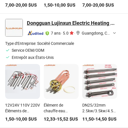
Électrique Bobine
chauffant flexible
électrique à double
7,00
-
20,00
$US
1,50
-
10,00
$US
7,00
-
20,00
$US
Tubulaire
en film polyimide
tension 48V 500W
Immersion Élément
Kapton électrique
220V 1000W pour
Chauffant à Eau
industriel
panneaux solaires
Dongguan Lujinxun Electric Heating Appliance Co., Ltd.
avec thermostat
7 ans
·
5.0
·
Guangdong, China
Type d'Entreprise:
Société Commerciale
Service OEM/ODM
Entrepôt aux États-Unis
12V24V 110V 220V
Élément de
DN25/32mm
Éléments de
chauffe-eau
2.5kw/3.5kw/4.5kw
chauffe à
électrique le plus
Élément de
1,50
-
10,00
$US
12,33
-
15,52
$US
11,50
-
14,50
$US
cartouche simple,
populaire 83mm
chauffe-eau
tiges de chauffage
élément tubulaire
électrique, chauffe-