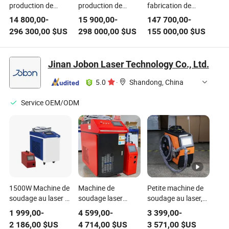
production de
production de
fabrication de
tubes en acier
soudage laser pour
tubes par soudage
14 800,00
-
15 900,00
-
147 700,00
-
inoxydable
tubes, machine de
laser automatique,
296 300,00
$US
298 000,00
$US
155 000,00
$US
automatique,
fabrication de
machine de
machine de
tuyaux en acier
formation de
soudage laser pour
inoxydable soudés
conduits en titane,
Jinan Jobon Laser Technology Co., Ltd.
tubes, machine de
machine de
fabrication
fabrication de
5.0
·
Shandong, China
d'échangeurs de
tuyaux en acier de
chaleur avec
haute précision
Service OEM/ODM
contrôle PLC pour
pour applications
usage industriel
médicales et
industrielles
1500W Machine de
Machine de
Petite machine de
soudage au laser à
soudage laser
soudage au laser,
fibre portative pour
portable à fibre
machine de
1 999,00
-
4 599,00
-
3 399,00
-
le découpage, le
métallique Raycus
soudage pratique
2 186,00
$US
4 714,00
$US
3 571,00
$US