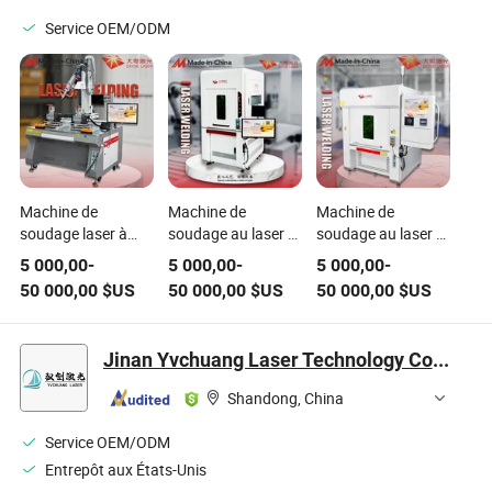
Service OEM/ODM
Machine de
Machine de
Machine de
soudage laser à
soudage au laser à
soudage au laser à
plaque froide
fibre enfermée pour
fibre à cabinet
5 000,00
-
5 000,00
-
5 000,00
-
liquide pour le
petites pièces
fermé pour pièces
50 000,00
$US
50 000,00
$US
50 000,00
$US
refroidissement des
métalliques
métalliques
centres de données
Jinan Yvchuang Laser Technology Co.,Ltd.
Shandong, China
Service OEM/ODM
Entrepôt aux États-Unis