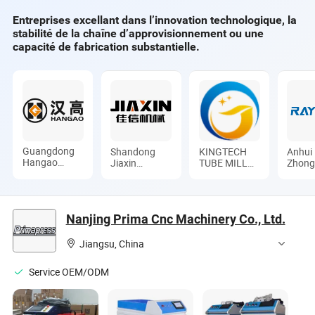
Entreprises excellant dans l’innovation technologique, la
stabilité de la chaîne d’approvisionnement ou une
capacité de fabrication substantielle.
Guangdong
Shandong
KINGTECH
Anhui
Hangao
Jiaxin
TUBE MILL
Zhong
Technology
Machinery
CO.,LTD
Machi
Co., Ltd.
Equipment
Manuf
Co., Ltd.
Co., L
Nanjing Prima Cnc Machinery Co., Ltd.
Jiangsu, China
Service OEM/ODM