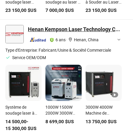
soudage laser
soudage au laser à
à Souder au Laser
portable 500W
fibre portative 1kw
en Aluminium à
23 150,00
$US
7 000,00
$US
23 150,00
$US
Soudure laser en
2kw pour
Fibre Optique
acier inoxydable
aluminium, cuivre,
Portative 500W
acier inoxydable
100W 1500W
Henan Kempson Laser Technology Co., Ltd
avec fils
2000W
d'alimentation
6 ans
·
Henan, China
Type d'Entreprise:
Fabricant/Usine & Société Commerciale
Service OEM/ODM
Système de
1000W 1500W
3000W 4000W
soudage laser à
2000W 3000W
Machine de
fibre pour la
Machine de
soudage laser pour
14 500,00
-
8 699,00
$US
13 750,00
$US
fabrication
soudage au laser à
usage industriel à
15 300,00
$US
métallique en
fibre portative pour
prix d'usine