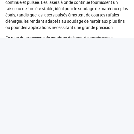
continue et pulsée. Les lasers à onde continue fournissent un
faisceau de lumière stable, idéal pour le soudage de matériaux plus
épais, tandis que les lasers pulsés émettent de courtes rafales
d'énergie, les rendant adaptés au soudage de matériaux plus fins
ou pour des applications nécessitant une grande précision.
En plus du processus de soudage de base, de nombreuses
machines de soudage laser sont équipées de fonctionnalités
avancées telles que des systèmes de surveillance et de rétroaction
en temps réel. Ces systèmes permettent aux opérateurs de suivre
le processus de soudage et d'apporter des ajustements en temps
réel, garantissant une qualité de soudure optimale et réduisant la
probabilité de défauts.
Dans l'ensemble, le fonctionnement d'une machine de soudage
laser est un processus sophistiqué qui combine une technologie
avancée avec un contrôle précis, résultant en des soudures de
haute qualité qui répondent aux exigences de la fabrication
moderne.
Quels matériaux peuvent être soudés avec une machine
de soudage laser ?