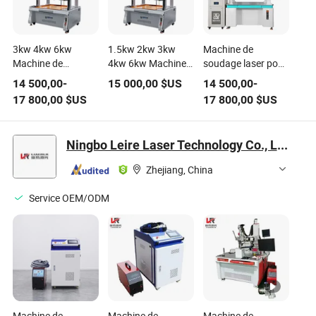
3kw 4kw 6kw
1.5kw 2kw 3kw
Machine de
Machine de
4kw 6kw Machine
soudage laser pour
soudage laser de
de soudage au
batterie au lithium
14 500,00
-
15 000,00
$US
14 500,00
-
batterie, soudeur
laser pour pack de
17 800,00
$US
17 800,00
$US
laser à portique
batteries au lithium
Ningbo Leire Laser Technology Co., Ltd.
Zhejiang, China
Service OEM/ODM
Machine de
Machine de
Machine de