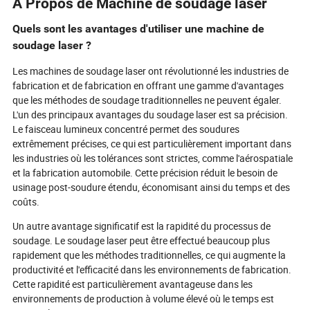
À Propos de Machine de soudage laser
intégration dans les usines
intelligentes—qui permettent aux
Quels sont les avantages d'utiliser une machine de
entreprises de toutes tailles de
soudage laser ?
répondre à la demande croissante de
qualité et d'efficacité. Vous souhaitez
Les machines de soudage laser ont révolutionné les industries de
pérenniser votre chaîne de production,
fabrication et de fabrication en offrant une gamme d'avantages
réduire les coûts et surpasser vos
que les méthodes de soudage traditionnelles ne peuvent égaler.
concurrents ? Plongez dans les
L'un des principaux avantages du soudage laser est sa précision.
innovations révolutionnaires et les
conseils d'achat stratégiques qui font
Le faisceau lumineux concentré permet des soudures
du soudage laser la technologie
extrêmement précises, ce qui est particulièrement important dans
incontournable pour les leaders de la
les industries où les tolérances sont strictes, comme l'aérospatiale
fabrication de demain.
et la fabrication automobile. Cette précision réduit le besoin de
usinage post-soudure étendu, économisant ainsi du temps et des
coûts.
Un autre avantage significatif est la rapidité du processus de
soudage. Le soudage laser peut être effectué beaucoup plus
rapidement que les méthodes traditionnelles, ce qui augmente la
productivité et l'efficacité dans les environnements de fabrication.
Cette rapidité est particulièrement avantageuse dans les
environnements de production à volume élevé où le temps est