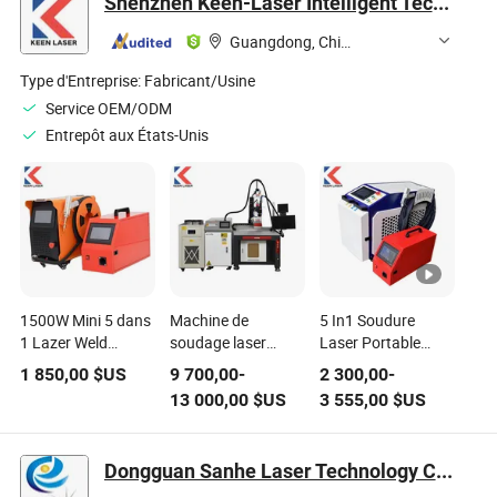
Shenzhen Keen-Laser Intelligent Technology Co., Ltd
inoxydable portable
Manuel &
Nettoyage et de
sur chariot pour
Découpeur pour
Découpe au Laser
Guangdong, China
soudage de l'acier
Feuilles Métalliques
Petit pour Métal
au carbone
Acier Inoxydable
Type d'Entreprise:
Fabricant/Usine
Carbone Aluminium
Service OEM/ODM
Entrepôt aux États-Unis
1500W Mini 5 dans
Machine de
5 In1 Soudure
1 Lazer Weld
soudage laser
Laser Portable
Weaver Soudeur
automatique CNC à
2000W 3000W
1 850,00
$US
9 700,00
-
2 300,00
-
pour Métal Acier
haute fréquence de
Robot Batterie
13 000,00
$US
3 555,00
$US
Inoxydable Robot
productivité,
Aluminium Métal
Longitudinal
grande surface de
Acier Inoxydable
Poutre de Batterie
travail,
Fer Nettoyeur de
Dongguan Sanhe Laser Technology Co., Ltd
Portable Manuel
économique, en
Moule Soudage