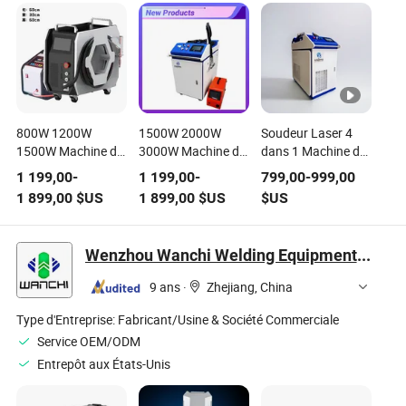
800W 1200W
1500W 2000W
Soudeur Laser 4
1500W Machine de
3000W Machine de
dans 1 Machine de
soudage laser à
soudage laser
Soudage Laser à
1 199,00
-
1 199,00
-
799,00
-
999,00
fibre refroidie à air
portable à main
Fibres Industrielles
1 899,00
$US
1 899,00
$US
$US
pour acier doux
avec de bons prix
Portative
pour le métal, acier
inoxydable,
Wenzhou Wanchi Welding Equipment Co.,Ltd.
aluminium, cuivre
9 ans
·
Zhejiang, China
Type d'Entreprise:
Fabricant/Usine & Société Commerciale
Service OEM/ODM
Entrepôt aux États-Unis