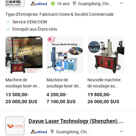
Machine de
métal, acier
Découpe Nettoyage
16 ans
·
Guangdong, China
Nettoyage de
inoxydable,
Machine Laser
Soudage au Laser
aluminium 3-Aixs
Type d'Entreprise:
Fabricant/Usine & Société Commerciale
Fibres
Service OEM/ODM
Entrepôt aux États-Unis
Machine de
Machine de
Nouvelle machine
soudage laser en
soudage laser de
de soudage au
maille tressée pour
précision pour la
laser dispositif
13 500,00
-
4 200,00
-
19 800,00
-
fil plat du fabricant
réparation de
médical machine de
25 000,00
$US
7 100,00
$US
26 000,00
$US
d'usine
trachome, pores,
soudage au laser
fissures, coins
en maille tissée
manquants et
Dayue Laser Technology (Shenzhen) Co., Ltd
fissures
Guangdong, China