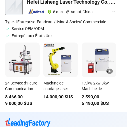
Hefei Lisheng Laser Technology Co., Ltd.
soudage laser à
continue
fibre
8 ans
·
Anhui, China
Type d'Entreprise:
Fabricant/Usine & Société Commerciale
Service OEM/ODM
Entrepôt aux États-Unis
24 Service d'Heure
Machine de
1.5kw 2kw 3kw
Communication
soudage laser
Machine de
Optique Batteries
automatisée pour
soudage laser
8 466,00
-
14 000,00
$US
2 590,00
-
Électronique
le soudage laser de
portative Machine
9 000,00
$US
5 490,00
$US
Machine de
métaux
de soudage par
Soudage au Laser
dissemblables
points Nettoyage
à Fibre
laser à vendre