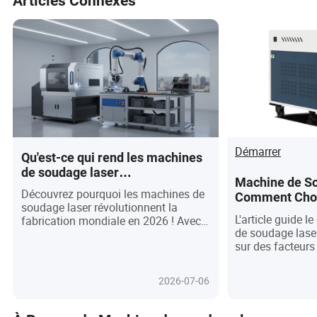
Articles Connexes
Démarrer
Qu'est-ce qui rend les machines
de soudage laser
Machine de So
révolutionnaires pour la
Découvrez pourquoi les machines de
Comment Choi
fabrication mondiale en 2026 ?
soudage laser révolutionnent la
pour Vos Beso
L'article guide 
fabrication mondiale en 2026 ! Avec
de soudage laser
une précision, une vitesse et une
sur des facteurs 
adaptabilité inégalées, ces outils de
la puissance et l
pointe transforment des industries
soulignant les t
allant de l'automobile à l'électronique.
2026-07-06
comme l'IA et l'
Explorez les dernières avancées—
automatisation pilotée par l'IA,
fonctionnalités écologiques et