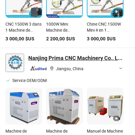
CNC 1500W 3 dans
1000W Mini
Chine CNC 1500W
1 Machine de
Machine de
Mini 4 en 1
soudage laser à
Soudage Laser
Soudeuse laser
3 000,00
$US
2 200,00
$US
3 000,00
$US
fibre portative et
Portative pour
portable à fibre
manuelle pour
Métal CS Plaque
pour soudage,
métal
Tube 3 dans 1
nettoyage et
Nanjing Prima CNC Machinery Co., Ltd.
Soudure Laser
découpe de métaux
Coupe Nettoyage
en acier inoxydable
Jiangsu, China
avec Prix d'Usine
avec prix d'usine
Service OEM/ODM
Machine de
Machine de
Manuel de Machine