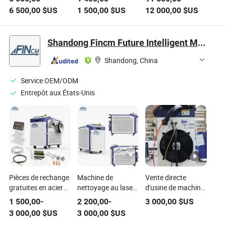
l'azote pour la
d'azote PSA,
haute qualité
6 500,00
$US
1 500,00
$US
12 000,00
$US
découpe au laser et
générateurs de gaz
99.999% pour la
le soudage au laser
à haute pureté pour
découpe au laser et
la découpe au laser
le soudage,
Shandong Fincm Future Intelligent Manufacture Co., Ltd.
et le soudage au
ensemble complet
laser
d'équipement
Shandong, China
Service OEM/ODM
Entrepôt aux États-Unis
Pièces de rechange
Machine de
Vente directe
gratuites en acier
nettoyage au laser
d'usine de machine
inoxydable et en
à fibre Fincm
de soudage au
1 500,00
-
2 200,00
-
3 000,00
$US
aluminium 4 dans 1
Portable 1500W
laser à fibre 1500W
3 000,00
$US
3 000,00
$US
Soudeuse laser
2000W 3000W
4 pour le soudage