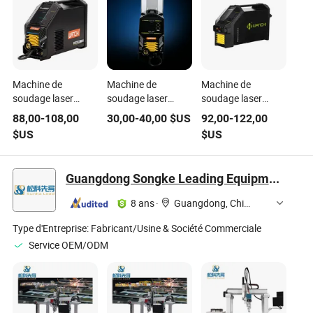
Machine de
Machine de
Machine de
soudage laser
soudage laser
soudage laser
métallique portable
numérique à
haute précision
88,00
-
108,00
30,00
-
40,00
$US
92,00
-
122,00
avancée
affichage, machine
pour une
$US
$US
professionnelle
de soudage à arc
fabrication
avec affichage
portable standard
métallique durable
numérique durable,
MIG MMA TIG,
Guangdong Songke Leading Equipment Co., Ltd.
haute performance,
machine de
soudage à l'arc,
soudage laser
8 ans
·
Guangdong, China
MIG, TIG et point
métallique
Type d'Entreprise:
Fabricant/Usine & Société Commerciale
Service OEM/ODM