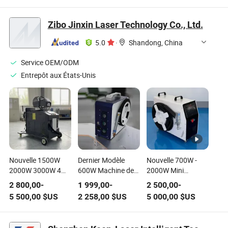
chantier naval avec
métal fer acier
alimentation de fil
inoxydable
Zibo Jinxin Laser Technology Co., Ltd.
aluminium à prix
d'usine
5.0
·
Shandong, China
Service OEM/ODM
Entrepôt aux États-Unis
Nouvelle 1500W
Dernier Modèle
Nouvelle 700W -
2000W 3000W 4
600W Machine de
2000W Mini
dans 1 Machine de
Soudage Laser à
Machine de
2 800,00
-
1 999,00
-
2 500,00
-
soudage laser à
Point Portable Qcw
Soudage au Laser
5 500,00
$US
2 258,00
$US
5 000,00
$US
fibre intégrée avec
Mini Fibre de
à Fibres Portative
refroidissement à
Refroidissement Air
et Amicale 4 dans 1
eau pour acier
Soudage Laser
Équipement de