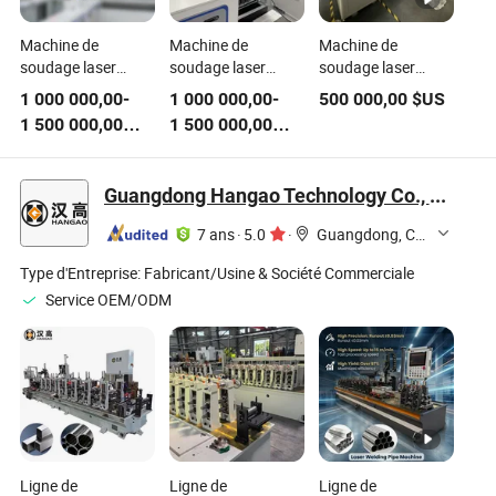
Machine de
Machine de
Machine de
soudage laser
soudage laser
soudage laser
avancée 12ppm
automatisée haute
automatisée à
1 000 000,00
-
1 000 000,00
-
500 000,00
$US
pour la production
vitesse de qualité
haute vitesse et
1 500 000,00
1 500 000,00
de packs de
premium pour la
efficace pour
$US
$US
batteries
production de
l'assemblage de
packs de batteries
packs de stockage
Guangdong Hangao Technology Co., Ltd.
12ppm
d'énergie
7 ans
·
5.0
·
Guangdong, China
Type d'Entreprise:
Fabricant/Usine & Société Commerciale
Service OEM/ODM
Ligne de
Ligne de
Ligne de