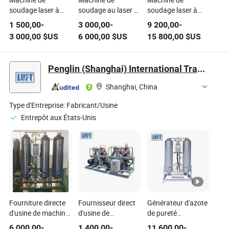
soudage laser à
soudage au laser à
soudage laser à
fibre industrielle
main Raycus
galvanomètre
1 500,00
-
3 000,00
-
9 200,00
-
1500W portable à
1500W Soudage au
haute vitesse CNC
3 000,00
$US
6 000,00
$US
15 800,00
$US
main Machine de
laser à fibre 2mm
pour batteries et
soudage, de
3mm Acier au
dispositifs
nettoyage et de
carbone Acier
électroniques
Penglin (Shanghai) International Trade Co., Ltd
découpe au laser à
inoxydable
fibre
Shanghai, China
Type d'Entreprise:
Fabricant/Usine
Entrepôt aux États-Unis
Fourniture directe
Fournisseur direct
Générateur d'azote
d'usine de machine
d'usine de
de pureté
à produire de
générateurs
intelligente de
6 000,00
-
1 400,00
-
11 600,00
-