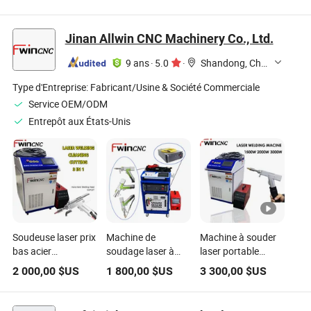
nettoyage et le
Max 1000W 1500W
et portable,
soudage de joints
2000W 3000W
nouvelle machine,
des feuilles d'acier
vente directe
Jinan Allwin CNC Machinery Co., Ltd.
inoxydable et
d'usine, refroidie
d'aluminium
par air
9 ans
·
5.0
·
Shandong, China
Type d'Entreprise:
Fabricant/Usine & Société Commerciale
Service OEM/ODM
Entrepôt aux États-Unis
Soudeuse laser prix
Machine de
Machine à souder
bas acier
soudage laser à
laser portable
inoxydable
alimentation de fil
Fwincnc,
2 000,00
$US
1 800,00
$US
3 300,00
$US
aluminium 1500W
refroidie à l'eau en
équipement de
2000W 3000W
acier inoxydable et
soudage, machine
machine de
en aluminium doux
laser manuelle