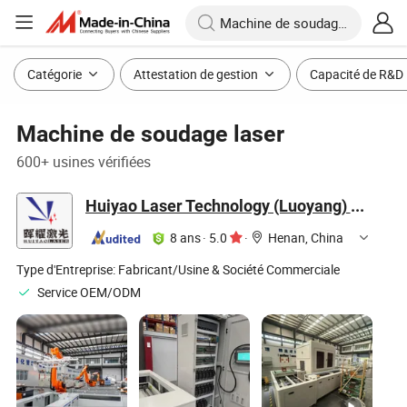
Catégorie
Attestation de gestion
Capacité de R&D
Machine de soudage laser
600+ usines vérifiées
Huiyao Laser Technology (Luoyang) Co., Ltd
8 ans
·
5.0
·
Henan, China
Type d'Entreprise:
Fabricant/Usine & Société Commerciale
Service OEM/ODM