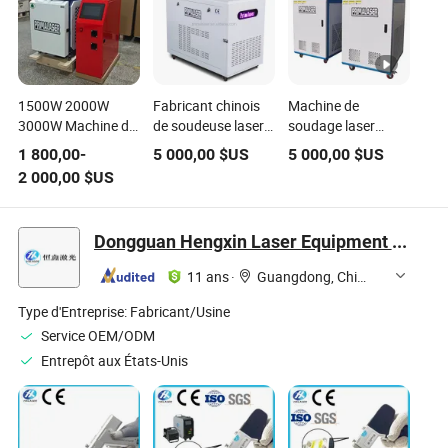
1500W 2000W
Fabricant chinois
Machine de
3000W Machine de
de soudeuse laser
soudage laser
soudage laser
portative à main
portable
1 800,00
-
5 000,00
$US
5 000,00
$US
portable à main
1000W Système de
Primapress 3 en 1
2 000,00
$US
pour métal en acier
machine de
pour le soudage, la
inoxydable
soudage laser
découpe et le
nettoyage des
Dongguan Hengxin Laser Equipment Co., Ltd
métaux en acier
11 ans
·
Guangdong, China
Type d'Entreprise:
Fabricant/Usine
Service OEM/ODM
Entrepôt aux États-Unis