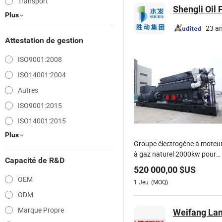
Transport
Shengli Oil
Plus
23 a
Attestation de gestion
ISO9001:2008
ISO14001:2004
Autres
ISO9001:2015
ISO14001:2015
Plus
Groupe électrogène à moteu
à gaz naturel 2000kw pour
Capacité de R&D
système d'alimentation
520 000,00
$US
énergétique de grande ferme
OEM
1
Jeu
(MOQ)
aquacole
ODM
Marque Propre
Weifang Lam