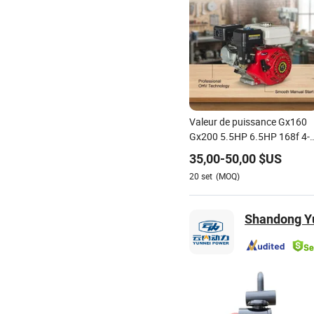
Valeur de puissance Gx160
Gx200 5.5HP 6.5HP 168f 4-
Stroke Moteur à essence
35,00
-
50,00
$US
refroidi par air démarrage pa
20
set
(MOQ)
clé démarrage par rappel
petit moteur pour générateu
pompe à eau
Shandong Yu