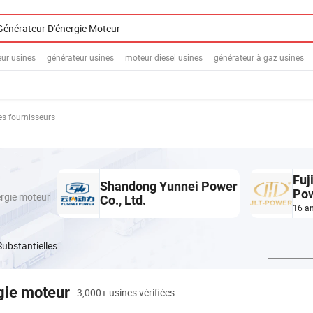
ur usines
générateur usines
moteur diesel usines
générateur à gaz usines
des fournisseurs
Fuj
Shandong Yunnei Power
Pow
ergie moteur
Co., Ltd.
Mac
16 an
Substantielles
gie moteur
3,000+ usines vérifiées