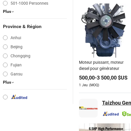
501-1000 Personnes
Plus
Province & Région
Anhui
Beijing
Chongqing
Moteur puissant, moteur
Fujian
diesel pour générateur
Gansu
500,00
-
3 500,00
$US
Plus
1
Jeu
(MOQ)
Taizhou Gen