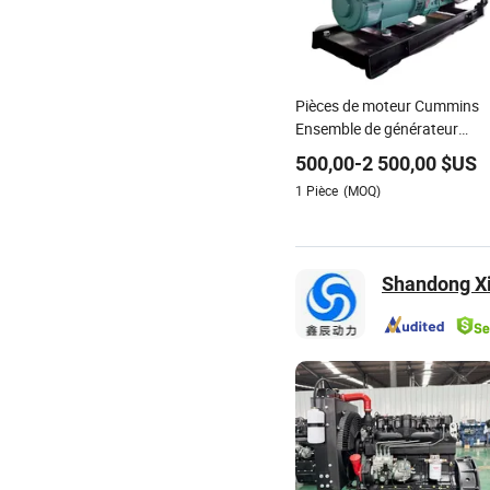
Pièces de moteur Cummins
Ensemble de générateur
diesel Foire Kta19 Moteur de
500,00
-
2 500,00
$US
série 576kVA - 650kVA 50Hz
1
Pièce
(MOQ)
501kw 60Hz 1500kw 1650k
Générateurs Énergie
Générateur solaire, Marin
Shandong Xi