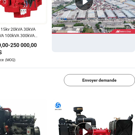
 15kv 20kVA 30kVA
VA 100kVA 300kVA
rateur silencieux à
,00
-
250 000,00
ur Diesel Essence
S
trique Énergie Qsk60
1/4
ce
(MOQ)
19 Qsk 23 Kta50 Kta38
15for Cummins
Envoyer demande