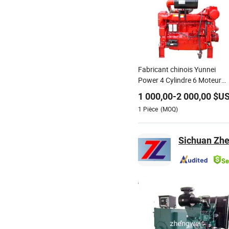
Fabricant chinois Yunnei
Power 4 Cylindre 6 Moteur
Diesel pour Générateur
1 000,00
-
2 000,00
$U
Utilisation Agriculture Pomp
1
Pièce
(MOQ)
à Incendie Pompe à Eau
Sichuan Zhe