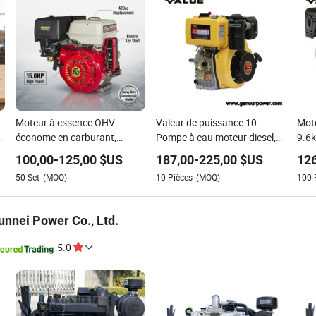
Moteur à essence OHV
Valeur de puissance 10
Mote
économe en carburant,
Pompe à eau moteur diesel,
9.6
démarrage électrique et à
générateur moteur diesel
sile
100,00
-
125,00
$US
187,00
-
225,00
$US
126
r
rappel, refroidi par air,
fonc
50
Set
(MOQ)
10
Pièces
(MOQ)
100
monocylindre pour
fort
r
générateur domestique
Zh3
Gx420 420cc 15HP 4-Stroke
nnei Power Co., Ltd.
5.0