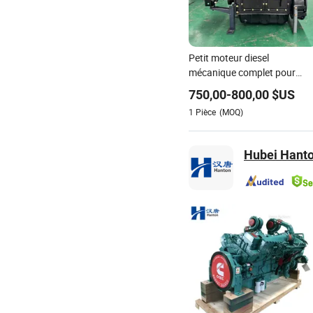
Petit moteur diesel
mécanique complet pour
groupe électrogène diesel et
750,00
-
800,00
$US
pompes d'irrigation
1
Pièce
(MOQ)
Hubei Hanto