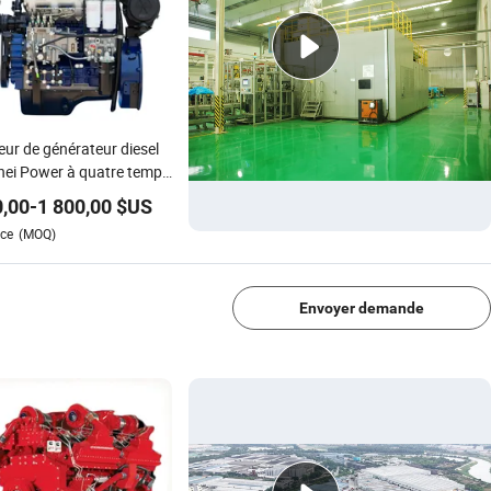
ur de générateur diesel
ei Power à quatre temps
iqué en Chine 4-Cylinder
,00
-
1 800,00
$US
ce
(MOQ)
1/4
Envoyer demande