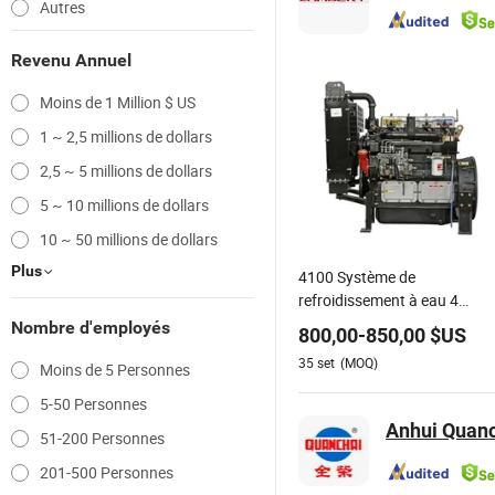
Autres
Revenu Annuel
Moins de 1 Million $ US
1 ~ 2,5 millions de dollars
2,5 ~ 5 millions de dollars
5 ~ 10 millions de dollars
10 ~ 50 millions de dollars
Plus
4100 Système de
refroidissement à eau 4
Moteur à cylindre /
Nombre d'employés
800,00
-
850,00
$US
Production d'électricité
35
set
(MOQ)
Moins de 5 Personnes
Moteurs diesel
5-50 Personnes
Anhui Quanc
51-200 Personnes
201-500 Personnes