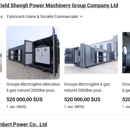
 Field Shengli Power Machinery Group Company Ltd
ns
·
Fabricant/Usine & Société Commerciale
r
Groupe électrogène silencieux
Groupe électrogène à gaz
Grou
à gaz naturel 2000kw pour
naturel 2000kw pour
à ga
alimentation électrique
utilisation dans une centrale
par 
520 000,00
$US
520 000,00
$US
520
électrique à biogaz
1
Jeu
(MOQ)
1
Jeu
(MOQ)
1
Je
bert Power Co., Ltd