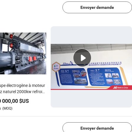
Envoyer demande
pe électrogène à moteur
z naturel 2000kw refroidi
eau
 000,00
$US
u
(MOQ)
1/4
Envoyer demande