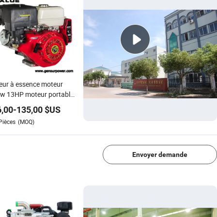
ur à essence moteur
kw 13HP moteur portable
ncieux longue durée de
,00
-
135,00
$US
tionnement puissance
Pièces
(MOQ)
e pièces de générateur
1/4
90
Envoyer demande