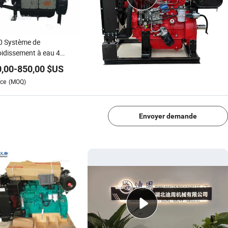
0 Système de
oidissement à eau 4
ur diesel à cylindres /
,00
-
850,00
$US
rateur diesel pour la
ce
(MOQ)
uction d'électricité
1/4
Envoyer demande