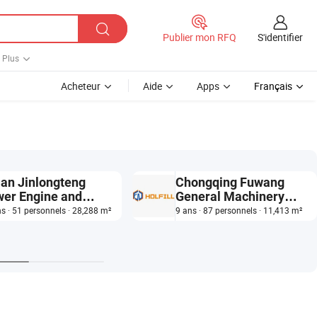
S'identifier
Publier mon RFQ
Plus
Acheteur
Aide
Apps
Français
ian Jinlongteng
Chongqing Fuwang
er Engine and
General Machinery
hinery Co., Ltd.
Equipment Co., Ltd.
s · 51 personnels · 28,288 m²
9 ans · 87 personnels · 11,413 m²