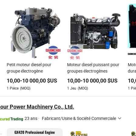
Petit moteur diesel pour
Moteur diesel puissant pour
Mote
groupe électrogène
groupes électrogènes
dura
élec
10,00
-
10 000,00
$US
10,00
-
10 000,00
$US
10,
1
Pièce
(MOQ)
1
Jeu
(MOQ)
1
Piè
our Power Machinery Co., Ltd.
23 ans
·
Fabricant/Usine & Société Commerciale