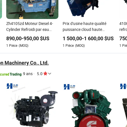
Zh4105zd Moteur Diesel 4-
Prix d'usine haute qualité
410
Cylinder Refroidi par eau
puissance cloud haute
refr
56kw 1500rpm pour Groupe
performance moteur diesel
Mote
890,00
-
950,00
$US
1 500,00
-
1 600,00
$US
750
électrogène Unité de
pour générateurs, pompes à
Géné
1
Pièce
(MOQ)
1
Pièce
(MOQ)
1
Piè
puissance industrielle
incendie, machines agricoles
prod
primaire
n Machinery Co., Ltd.
9 ans
·
5.0