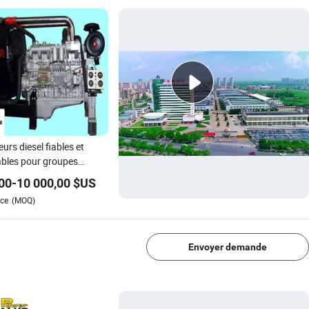
urs diesel fiables et
bles pour groupes
trogènes
00
-
10 000,00
$US
ce
(MOQ)
1/4
Envoyer demande