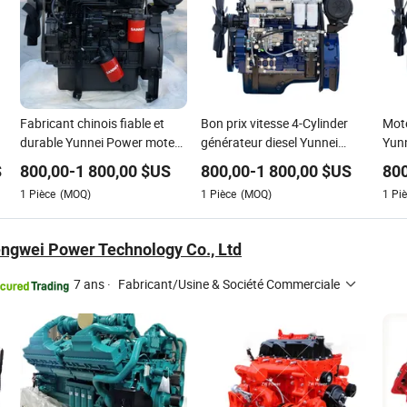
Fabricant chinois fiable et
Bon prix vitesse 4-Cylinder
Mote
durable Yunnei Power moteur
générateur diesel Yunnei
Yunn
diesel pour générateur diesel
fabriqué en Chine moteur
fabr
S
800,00
-
1 800,00
$US
800,00
-
1 800,00
$US
800
e
/ pompe à incendie / pompe à
1
Pièce
(MOQ)
1
Pièce
(MOQ)
1
Piè
eau
ngwei Power Technology Co., Ltd
7 ans
·
Fabricant/Usine & Société Commerciale