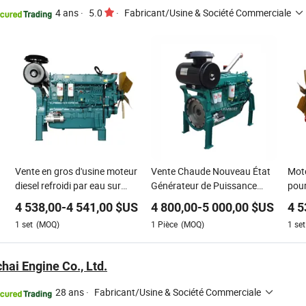
4 ans
·
5.0
·
Fabricant/Usine & Société Commerciale
Vente en gros d'usine moteur
Vente Chaude Nouveau État
Mote
diesel refroidi par eau sur
Générateur de Puissance
pour
mesure / moteur diesel à six
Refroidi par Eau 4 Utilisant
4 538,00
-
4 541,00
$US
4 800,00
-
5 000,00
$US
4 5
cylindres utilisé pour des
Moteur Diesel Provenant de
1
set
(MOQ)
1
Pièce
(MOQ)
1
set
groupes électrogènes à prix
Chine
compétitif
hai Engine Co., Ltd.
28 ans
·
Fabricant/Usine & Société Commerciale