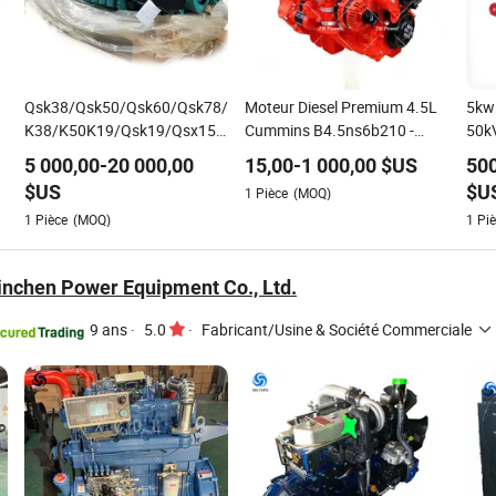
Qsk38/Qsk50/Qsk60/Qsk78/Qsk95
Moteur Diesel Premium 4.5L
5kw
K38/K50K19/Qsk19/Qsx15/Qsm11/M11
Cummins B4.5ns6b210 -
50k
/Nta855/N14genuine
Fournissant une puissance
Géné
5 000,00
-
20 000,00
15,00
-
1 000,00
$US
500
Qsk60/Qsk19/Qsk23
constante pour les machines
mote
$US
$U
1
Pièce
(MOQ)
w
Moteurs marins Groupes
agricoles, les camions et les
Élec
1
Pièce
(MOQ)
1
Piè
électrogènes Puissance de
groupes électrogènes
Qsk
30kw-3500kw & Pièces
Kta
nchen Power Equipment Co., Ltd.
9 ans
·
5.0
·
Fabricant/Usine & Société Commerciale