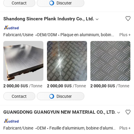
Contact
Discuter
Shandong Sincere Plank Industry Co., Ltd.
Fabricant/Usine
OEM/ODM
Plaque en aluminium, bobine en aluminium, disque en aluminium
Plus +
$US
/Tonne
$US
/Tonne
$US
/Tonne
2 000,00
2 000,00
2 000,00
Contact
Discuter
GUANGDONG GUANGYUN NEW MATERIAL CO., LTD.
Fabricant/Usine
OEM
Feuille d'aluminium, bobine d'aluminium, feuille et bobine d'aluminium laqué, cercle en aluminium, feuille en aluminium ondulée
Plus +