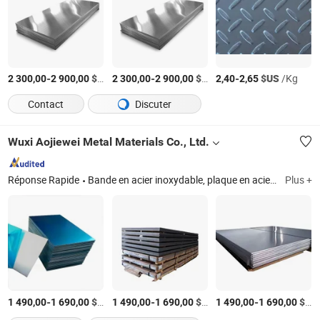
-
$US
/Tonne
-
$US
/Tonne
-
$US
/Kg
2 300,00
2 900,00
2 300,00
2 900,00
2,40
2,65
Contact
Discuter
Wuxi Aojiewei Metal Materials Co., Ltd.
Réponse Rapide
Bande en acier inoxydable, plaque en acier inoxydable, tube en acier inoxydable, plaque en aluminium, bobine en aluminium, barre/rods/tube en aluminium, feuille en acier galvanisé, bobine en acier galvanisé, bobine en acier prélaqué, acier en U/L/T/C/I
Plus +
-
$US
/Tonne
-
$US
/Tonne
-
$US
1 490,00
1 690,00
1 490,00
1 690,00
1 490,00
1 690,00