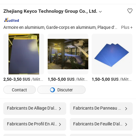
Zhejiang Keyco Technology Group Co., Ltd.
Armoire en aluminium, Garde-corps en aluminium, Plaque d'impression, Revêtement en poudre, Portail en aluminium
Plus +
-
$US
/Mètre Carré
-
$US
/Mètre Carré
-
$US
/Mètre Carré
2,50
3,50
1,50
5,00
1,50
5,00
Contact
Discuter
Fabricants De Alliage D'aluminium
Fabricants De Panneau Mural
Fabricants De Profil En Aluminium
Fabricants De Feuille D'aluminium