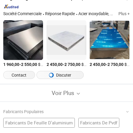
Société Commerciale
Réponse Rapide
Acier inoxydable, acier au carbone, acier galvanisé, aluminium, cuivre, alliage d'aluminium, alliage de cuivre, alliage Hastelloy, alliage de nickel, alliage Monel
Plus +
-
$US
/Tonne
-
$US
/Tonne
-
$US
1 960,00
2 550,00
2 450,00
2 750,00
2 450,00
2 750,00
Contact
Discuter
Voir Plus
Fabricants Populaires
Fabricants De Feuille D'aluminium
Fabricants De Pvdf