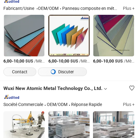
Fabricant/Usine
OEM/ODM
Panneau composite en métal ; Panneau en nid d'abeille en métal ; Bobine d'aluminium laqué
Plus +
-
$US
/Mètre Carré
-
$US
/Mètre Carré
-
$US
/Mètre Carré
6,00
10,00
6,00
10,00
6,00
10,00
Contact
Discuter
Wuxi New Atomic Metal Technology Co., Ltd.
Société Commerciale
OEM/ODM
Réponse Rapide
Plus +