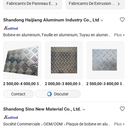
Fabricants De Panneau En Aluminium
Fabricants De Extrusion En Aluminium
Shandong Haijiang Aluminum Industry Co., Ltd
Bobine en aluminium, Feuille en aluminium, Tuyau en aluminium, Film en aluminium, Disque en aluminium, Barre en aluminium, Tuile en aluminium, Aluminium coloré, Plaque en aluminium striée, Fil de soudure en aluminium
Plus +
-
$US
/Tonne
-
$US
/Tonne
-
$US
2 500,00
4 000,00
2 000,00
3 800,00
2 500,00
3 800,00
Contact
Discuter
Shandong Sino New Material Co., Ltd.
Société Commerciale
OEM/ODM
Plaque de bobine en aluminium
Plus +