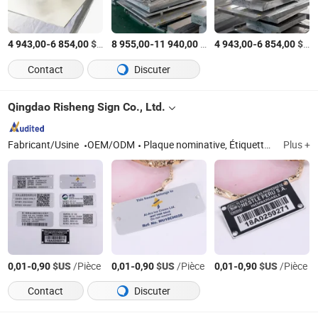
-
$US
/Tonne
-
$US
/Tonne
-
$US
4 943,00
6 854,00
8 955,00
11 940,00
4 943,00
6 854,00
Contact
Discuter
Qingdao Risheng Sign Co., Ltd.
Fabricant/Usine
OEM/ODM
Plaque nominative, Étiquettes, Tag, Autocollant
Plus +
-
$US
/Pièce
-
$US
/Pièce
-
$US
/Pièce
0,01
0,90
0,01
0,90
0,01
0,90
Contact
Discuter