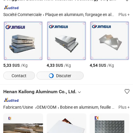
Société Commerciale
Plaque en aluminium, forgeage en aluminium, tube en aluminium, tige en aluminium
Plus +
$US
/Kg
$US
/Kg
$US
/Kg
5,33
4,33
4,54
Contact
Discuter
Henan Kailong Aluminum Co., Ltd.
Fabricant/Usine
OEM/ODM
Bobine en aluminium, feuille en aluminium, cercle en aluminium, feuille en aluminium, tube en aluminium, bande en aluminium, feuille en aluminium laquée, plaque en aluminium miroir, carreau en aluminium, feuille en aluminium striée
Plus +