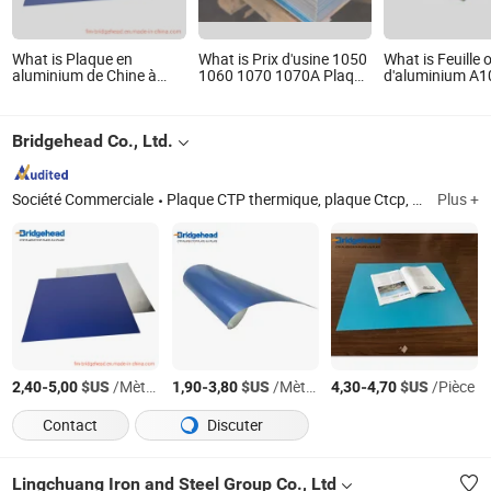
What is Plaque en
What is Prix d'usine 1050
What is Feuille 
aluminium de Chine à
1060 1070 1070A Plaque
d'aluminium A
double couche thermique
en aluminium / H24 H32
1100 3003 310
CTP pour impression
H111 T6 3003 3004 3005
6061
offset
5052 5083 5086 5754
Bridgehead Co., Ltd.
6063 6061 7075 Plaque
en aluminium
Société Commerciale
Plaque CTP thermique, plaque Ctcp, plaque CTP violette, plaque PS, film de photogravure, plaque CTP sans processus, plaque d'impression offset
Plus +
-
$US
/Mètre Carré
-
$US
/Mètre Carré
-
$US
/Pièce
2,40
5,00
1,90
3,80
4,30
4,70
Contact
Discuter
Lingchuang Iron and Steel Group Co., Ltd