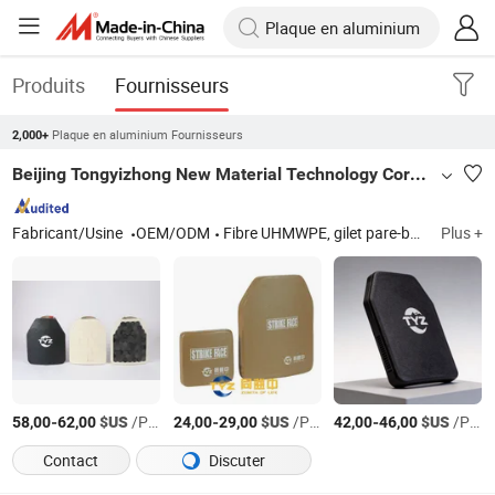
Produits
Fournisseurs
Plaque en aluminium Fournisseurs
2,000+
Beijing Tongyizhong New Material Technology Corporation
Fabricant/Usine
OEM/ODM
Fibre UHMWPE, gilet pare-balles, casque balistique, feuille Ud, plaque de protection corporelle, plaque d'armure, équipement de police, casque pare-balles, PE Ud
Plus +
-
$US
/Pièce
-
$US
/Pièce
-
$US
/Pièce
58,00
62,00
24,00
29,00
42,00
46,00
Contact
Discuter