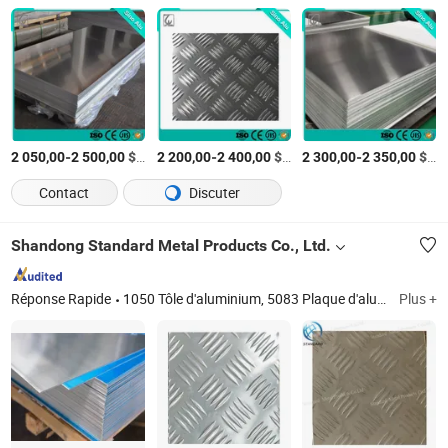
-
$US
/Tonne
-
$US
/Tonne
-
$US
2 050,00
2 500,00
2 200,00
2 400,00
2 300,00
2 350,00
Contact
Discuter
Shandong Standard Metal Products Co., Ltd.
Réponse Rapide
1050 Tôle d'aluminium, 5083 Plaque d'aluminium, Tuyau en cuivre isolé, 304 Plaque en acier inoxydable, 304 Tôle en acier inoxydable, 310 Plaque en acier inoxydable, 316 Plaque en acier inoxydable, Tôle de plomb, Verre de plomb, Tôle de cuivre
Plus +