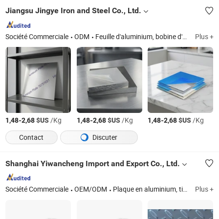
Jiangsu Jingye Iron and Steel Co., Ltd.
Société Commerciale
ODM
Feuille d'aluminium, bobine d'aluminium, feuille d'aluminium, barre d'aluminium, tuyau en aluminium, feuille de cuivre, bobine de cuivre, barre de cuivre, fil de cuivre, tuyau en cuivre
Plus +
-
$US
/Kg
-
$US
/Kg
-
$US
/Kg
1,48
2,68
1,48
2,68
1,48
2,68
Contact
Discuter
Shanghai Yiwancheng Import and Export Co., Ltd.
Société Commerciale
OEM/ODM
Plaque en aluminium, tige/barre en aluminium, tube/pipeline en aluminium, disque/cercle en aluminium, fil en aluminium, rouleau de feuille en aluminium, bande en aluminium, plaque en aluminium d'épaisseur, aluminium brossé, profilé en aluminium
Plus +