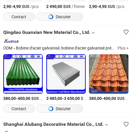
-
$US
/pcs
$US
/Tonne
-
$US
/pcs
2,90
4,90
2 490,00
2,90
4,90
Contact
Discuter
Qingdao Guanxian New Material Co., Ltd.
ODM
Bobine d'acier galvanisé, bobine d'acier galvanisé prépeint, bobine d'acier Galvalume, bobine d'acier Galvalume prépeinte, tôle d'acier galvanisé ondulée
Plus +
-
$US
/Kg
-
$US
/Kg
-
$US
/Kg
380,00
400,00
3 485,00
3 650,00
380,00
400,00
Contact
Discuter
Shanghai Alubang Decorative Material Co., Ltd.