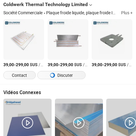
Coldwerk Thermal Technology Limited
Société Commerciale
Plaque froide liquide, plaque froide IGBT, plaque de refroidissement à eau, plaque de refroidissement liquide, plaque froide pour équipement laser, plaque froide de soudage par friction, plaque froide FSW, plaque froide liquide sur mesure, plaque froide à microcanaux
Plus +
-
$US
/Pièce
-
$US
/Pièce
-
$US
/Pièce
39,00
299,00
39,00
299,00
39,00
299,00
Contact
Discuter
Vidéos Connexes