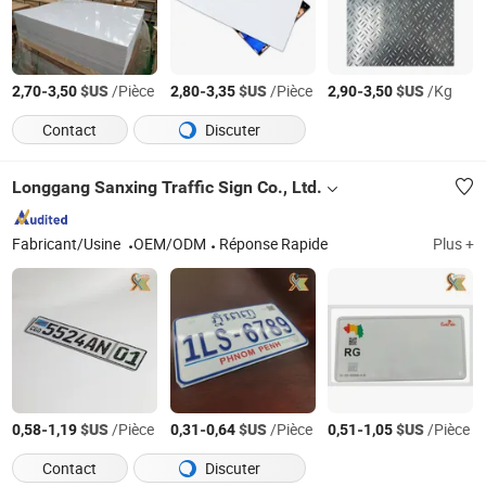
-
$US
/Pièce
-
$US
/Pièce
-
$US
/Kg
2,70
3,50
2,80
3,35
2,90
3,50
Contact
Discuter
Longgang Sanxing Traffic Sign Co., Ltd.
Fabricant/Usine
OEM/ODM
Réponse Rapide
Plus +
-
$US
/Pièce
-
$US
/Pièce
-
$US
/Pièce
0,58
1,19
0,31
0,64
0,51
1,05
Contact
Discuter