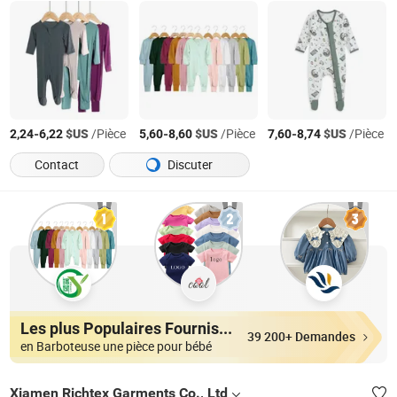
-
$US
/Pièce
-
$US
/Pièce
-
$US
/Pièce
2,24
6,22
5,60
8,60
7,60
8,74
Contact
Discuter
Les plus Populaires Fournisseurs
39 200+ Demandes
en Barboteuse une pièce pour bébé
Xiamen Richtex Garments Co., Ltd