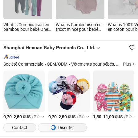
What is Combinaison en
What is Combinaison en
What is 100% V
bambou pour bébé One
tricot mince pour bébé
en coton pour 
Piece Vêtement pour
fille, automne-printemps,
Salopette pour
nouveau-né
personnalisée par OEM
Body pour bébé
Shanghai Hexuan Baby Products Co., Ltd.
Société Commerciale
OEM/ODM
Vêtements pour bébés, vêtements pour bébés, bavoirs, combinaisons pour bébés
Plus +
-
$US
/Pièce
-
$US
/Pièce
-
$US
/Pièce
0,70
2,50
0,70
2,50
1,50
11,00
Contact
Discuter