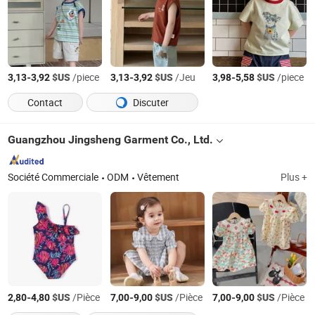
-
$US
/piece
-
$US
/Jeu
-
$US
/piece
3,13
3,92
3,13
3,92
3,98
5,58
Contact
Discuter
Guangzhou Jingsheng Garment Co., Ltd.
Société Commerciale
ODM
Vêtement
Plus +
-
$US
/Pièce
-
$US
/Pièce
-
$US
/Pièce
2,80
4,80
7,00
9,00
7,00
9,00