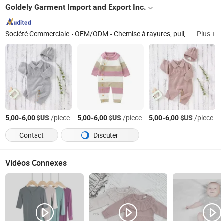
Goldely Garment Import and Export Inc.
Société Commerciale
OEM/ODM
Chemise à rayures, pull, jeans, jupe en satin, sweat à capuche, blouse tissée pour femmes
Plus +
-
$US
/piece
-
$US
/piece
-
$US
/piece
5,00
6,00
5,00
6,00
5,00
6,00
Contact
Discuter
Vidéos Connexes