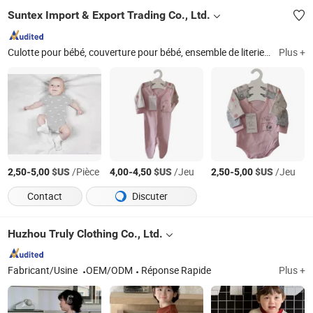
Suntex Import & Export Trading Co., Ltd.
Culotte pour bébé, couverture pour bébé, ensemble de literie, literie de lit de bébé, protège-mattelas, lange en mousseline pour bébé, serviette, produit de bain pour bébé, vêtement pour bébé, nappe
Plus +
-
$US
/Pièce
-
$US
/Jeu
-
$US
/Jeu
2,50
5,00
4,00
4,50
2,50
5,00
Contact
Discuter
Huzhou Truly Clothing Co., Ltd.
Fabricant/Usine
OEM/ODM
Réponse Rapide
Plus +