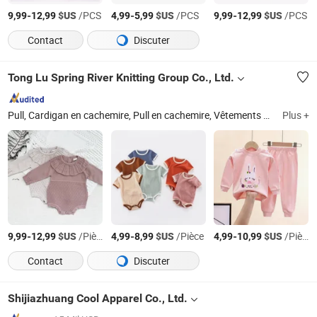
-
$US
/PCS
-
$US
/PCS
-
$US
/PCS
9,99
12,99
4,99
5,99
9,99
12,99
Contact
Discuter
Tong Lu Spring River Knitting Group Co., Ltd.
Pull, Cardigan en cachemire, Pull en cachemire, Vêtements en tricot, Pull en mérinos, Pull tricoté, Pull pour enfant, Pull en laine, Pull pour femmes, Pull pour hommes
Plus +
-
$US
/Pièce
-
$US
/Pièce
-
$US
/Pièce
9,99
12,99
4,99
8,99
4,99
10,99
Contact
Discuter
Shijiazhuang Cool Apparel Co., Ltd.