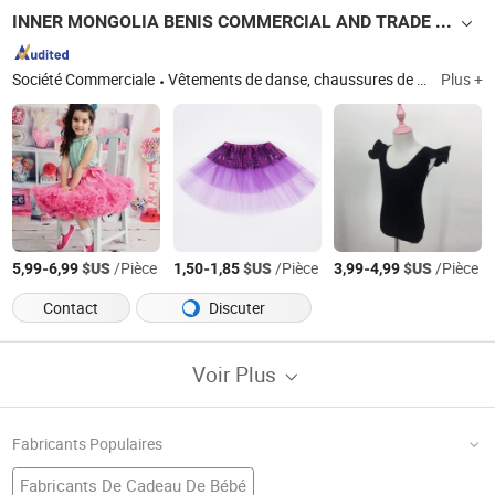
INNER MONGOLIA BENIS COMMERCIAL AND TRADE CO., LTD.
Société Commerciale
Vêtements de danse, chaussures de danse, accessoires de danse, chaussures de ballet, collants de ballet
Plus +
-
$US
/Pièce
-
$US
/Pièce
-
$US
/Pièce
5,99
6,99
1,50
1,85
3,99
4,99
Contact
Discuter
Voir Plus
Fabricants Populaires
Fabricants De Cadeau De Bébé