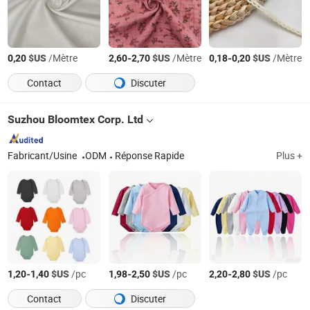
$US
/Mètre
-
$US
/Mètre
-
$US
/Mètre
0,20
2,60
2,70
0,18
0,20
Contact
Discuter
Suzhou Bloomtex Corp. Ltd
Fabricant/Usine
ODM
Réponse Rapide
Plus +
-
$US
/pc
-
$US
/pc
-
$US
/pc
1,20
1,40
1,98
2,50
2,20
2,80
Contact
Discuter