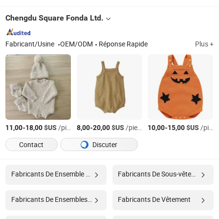
Chengdu Square Fonda Ltd.
Fabricant/Usine
OEM/ODM
Réponse Rapide
Plus +
-
$US
/pieces
-
$US
/pieces
-
$US
/pieces
11,00
18,00
8,00
20,00
10,00
15,00
Contact
Discuter
Fabricants De Ensemble De Sous-vêtements Pour Enfants
Fabricants De Sous-vêtements En Coton Pour Enfants
Fabricants De Ensembles De Pyjama
Fabricants De Vêtement