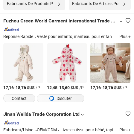
Fabricants De Produits Pour Bébés
Fabricants De Articles Pour Bébés
Fuzhou Green World Garment International Trade Co., Ltd
Réponse Rapide
Veste pour enfants, manteau pour enfants, salopette pour enfants, veste d'hiver pour enfants, manteau d'hiver pour enfants, veste de ski, veste, manteau d'enfant, veste pour enfants, combinaison d'hiver pour enfants
Plus +
-
$US
/Pièce
-
$US
/Pièce
-
$US
/Pièce
17,16
18,76
12,45
13,60
17,16
18,76
Contact
Discuter
Jinan Wellda Trade Corporation Ltd
Fabricant/Usine
OEM/ODM
Livre en tissu pour bébé, tapis de jeu pour bébé, sac à dos pour bébé
Plus +