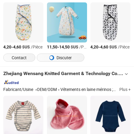
-
$US
/Pièce
-
$US
/Pièce
-
$US
/Pièce
4,20
4,60
11,50
14,50
4,20
4,60
Contact
Discuter
Zhejiang Wensang Knitted Garment & Technology Co., Ltd.
Fabricant/Usine
OEM/ODM
Vêtements en laine mérinos ; couche de base en laine mérinos ; t-shirt en laine mérinos ; sous-vêtements en laine mérinos ; vêtements pour enfants en laine mérinos
Plus +