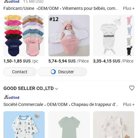
15 Mil USD
Fabricant/Usine
OEM/ODM
Vêtements pour bébés, combinaison pour bébés, bavoir pour bébés, body pour bébés, pyjamas, t-shirts, chemises, pyjamas, sac de couchage pour bébés, chapeaux pour bébés
Plus +
-
$US
/pc
-
$US
/Pièce
-
$US
/Pièce
1,50
1,85
5,74
5,94
3,35
4,15
Contact
Discuter
GOOD SELLER CO.,LTD
Société Commerciale
OEM/ODM
Chapeau de trappeur d'hiver, chapeau fedora en laine classique, sac seau tissé, chaussons en peluche pour femmes, pince à cheveux fleur bleue
Plus +