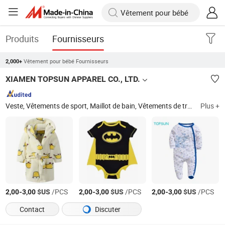
Produits
Fournisseurs
Vêtement pour bébé Fournisseurs
2,000+
XIAMEN TOPSUN APPAREL CO., LTD.
Veste, Vêtements de sport, Maillot de bain, Vêtements de travail, Pantalon, Vêtements décontractés, Sweat-shirt, T-shirt, Costume de jogging, Vêtements de yoga
Plus +
-
$US
/PCS
-
$US
/PCS
-
$US
/PCS
2,00
3,00
2,00
3,00
2,00
3,00
Contact
Discuter