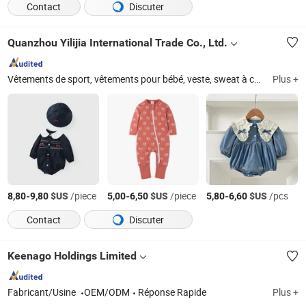
Contact
Discuter
Quanzhou Yilijia International Trade Co., Ltd.
Vêtements de sport, vêtements pour bébé, veste, sweat à capuche, t-shirt, casquette de baseball
Plus +
-
$US
/piece
-
$US
/piece
-
$US
/pcs
8,80
9,80
5,00
6,50
5,80
6,60
Contact
Discuter
Keenago Holdings Limited
Fabricant/Usine
OEM/ODM
Réponse Rapide
Plus +