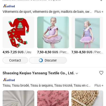
Vêtements de sport, vêtements de gym, maillots de bain, sweat à capuche, sous-vêtements, vêtements pour bébés, pyjamas, lingerie, vêtements de maintien, veste d'extérieur
Plus +
-
$US
/Jeu
-
$US
/Pieces
-
$US
/Pieces
4,95
7,25
7,50
8,50
7,50
8,50
Contact
Discuter
Shaoxing Keqiao Yansang Textile Co., Ltd.
Tissu, Tissu brodé, Tissu à sequins, Tissu tricoté, Tissu en chiffon, Tissu en coton, Tissu en laine mélangée, Tissu en PU, Tissu en polyester, Tissu en feuille
Plus +