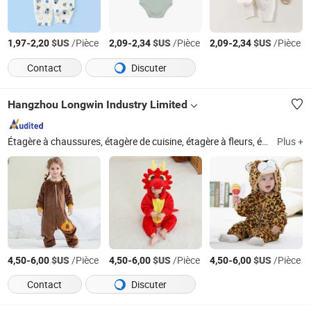
-
$US
/Pièce
-
$US
/Pièce
-
$US
/Pièce
1,97
2,20
2,09
2,34
2,09
2,34
Contact
Discuter
Hangzhou Longwin Industry Limited
Étagère à chaussures, étagère de cuisine, étagère à fleurs, étagère de séchage, chemise, scooter électrique, écouteurs, voiture télécommandée, sac, coque de téléphone, montre intelligente, vêtements, chaussures
Plus +
-
$US
/Pièce
-
$US
/Pièce
-
$US
/Pièce
4,50
6,00
4,50
6,00
4,50
6,00
Contact
Discuter