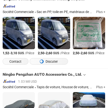
Société Commerciale
Sac en PP, toile en PE, matériaux de construction, film en PE, film en LDPE, sac en maille en PP, housse de voiture, corde de sécurité
Plus +
-
$US
/Pièce
-
$US
/Pièce
-
$US
/Pièce
1,52
3,10
2,50
2,60
2,50
2,60
Contact
Discuter
Ningbo Pengzhan AUTO Accessories Co., Ltd.
1.03 Mil USD
Société Commerciale
Tapis de voiture, Housse de voiture, Housse de volant, Housse de siège de voiture, Coussin de siège de voiture, Lame d'essuie-glace, Extincteur, Ventilateur automobile, Barres de toit de voiture
Plus +