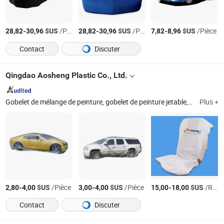
-
$US
/Pièce
-
$US
/Pièce
-
$US
/Pièce
28,82
30,96
28,82
30,96
7,82
8,96
Contact
Discuter
Qingdao Aosheng Plastic Co., Ltd.
Gobelet de mélange de peinture, gobelet de peinture jetable, gobelet pour pistolet à peinture, toile de protection, film de construction, film de masquage, housse de voiture, film plastique, sac pour matelas
Plus +
-
$US
/Pièce
-
$US
/Pièce
-
$US
/Rouleau
2,80
4,00
3,00
4,00
15,00
18,00
Contact
Discuter