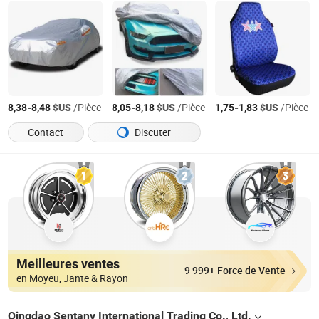
-
$US
/Pièce
-
$US
/Pièce
-
$US
/Pièce
8,38
8,48
8,05
8,18
1,75
1,83
Contact
Discuter
Meilleures ventes
9 999+ Force de Vente
en Moyeu, Jante & Rayon
Qingdao Sentany International Trading Co., Ltd.