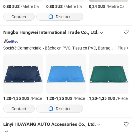
$US
/Mètre Carré
$US
/Mètre Carré
$US
/Mètre Carré
0,80
0,80
0,24
Contact
Discuter
Ningbo Hongwei International Trade Co., Ltd.
Société Commerciale
Bâche en PVC, Tissu en PVC, Barrage gonflable en PVC, Réservoir de poisson en PVC, Réservoir flexible en eau, Tissu en vinyle PVC
Plus +
-
$US
/Pièce
-
$US
/Pièce
-
$US
/Pièce
1,20
1,35
1,20
1,35
1,20
1,35
Contact
Discuter
Linyi HUAYANG AUTO Accessories Co., Ltd.