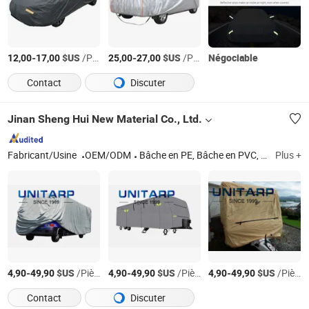
-
$US
/Pièce
-
$US
/Pièce
Négociable
12,00
17,00
25,00
27,00
Contact
Discuter
Jinan Sheng Hui New Material Co., Ltd.
Fabricant/Usine
OEM/ODM
Bâche en PE, Bâche en PVC, Film en PE, Tente
Plus +
-
$US
/Pièce
-
$US
/Pièce
-
$US
/Pièce
4,90
49,90
4,90
49,90
4,90
49,90
Contact
Discuter