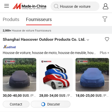
Produits
Fournisseurs
Housse de voiture Fournisseurs
2,000+
Shanghai Haocover Outdoor Products Co. Ltd.
Housse de voiture, housse de moto, housse de meuble, housse de bateau, housse de barbecue, housse de VTT, housse de UTV
Plus +
-
$US
/Pièce
-
$US
/Pièce
-
$US
/Pièce
30,00
40,00
28,00
34,00
18,00
25,00
Contact
Discuter