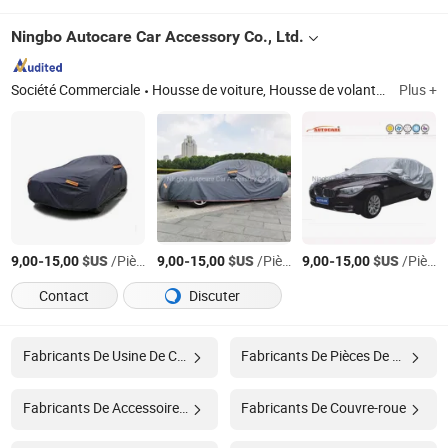
Ningbo Autocare Car Accessory Co., Ltd.
Société Commerciale
Housse de voiture, Housse de volant, Housse de siège de voiture, Lumière de voiture, Alarme de voiture, Triangle de signalisation, Tapis de voiture, Matelas de voiture, Coussin de siège en bois, Supports lombaires, Cône de circulation, Lampes antibrouillard, Pare-soleil, Housse de tableau de bord, Visor de fenêtre, Accessoires de mode
Plus +
-
$US
/Pièce
-
$US
/Pièce
-
$US
/Pièce
9,00
15,00
9,00
15,00
9,00
15,00
Contact
Discuter
Fabricants De Usine De Couverture
Fabricants De Pièces De Voiture
Fabricants De Accessoire De Voiture
Fabricants De Couvre-roue