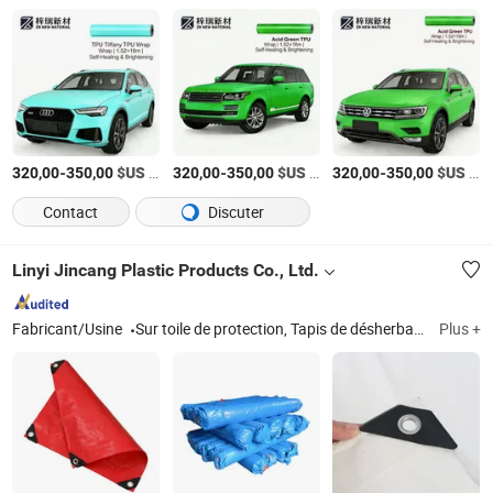
-
$US
/Rouleau
-
$US
/Rouleau
-
$US
/Rouleau
320,00
350,00
320,00
350,00
320,00
350,00
Contact
Discuter
Linyi Jincang Plastic Products Co., Ltd.
Fabricant/Usine
Sur toile de protection, Tapis de désherbage, Tuyau tressé, Couverture de piscine
Plus +