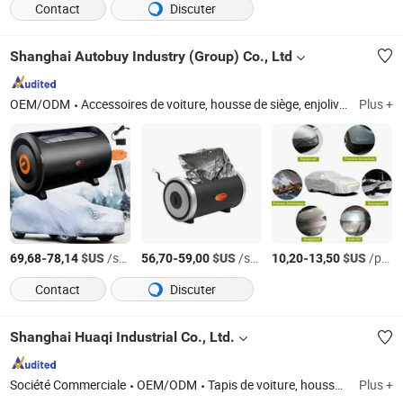
Contact
Discuter
Shanghai Autobuy Industry (Group) Co., Ltd
OEM/ODM
Accessoires de voiture, housse de siège, enjoliveurs, couverture de voiture, sièges de course, sièges modifiés, balais d'essuie-glace, tapis de voiture, coussin de siège, pièces automobiles
Plus +
-
$US
/sets
-
$US
/sets
-
$US
/packs
69,68
78,14
56,70
59,00
10,20
13,50
Contact
Discuter
Shanghai Huaqi Industrial Co., Ltd.
Société Commerciale
OEM/ODM
Tapis de voiture, housse de siège, housse de voiture, balai d'essuie-glace, compresseur d'air, housse de volant, verrou de voiture, cric, siège de course
Plus +