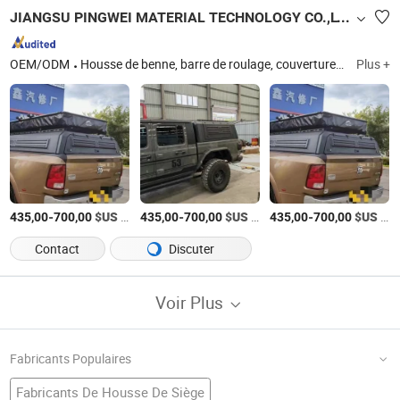
JIANGSU PINGWEI MATERIAL TECHNOLOGY CO.,LTD
OEM/ODM
Housse de benne, barre de roulage, couverture de lit de camion, tente de toit, tente de toit, auvent de camion, 4X4 barre de roulage, auvent de pick-up
Plus +
-
$US
/Pièce
-
$US
/Pièce
-
$US
/Pièce
435,00
700,00
435,00
700,00
435,00
700,00
Contact
Discuter
Voir Plus
Fabricants Populaires
Fabricants De Housse De Siège