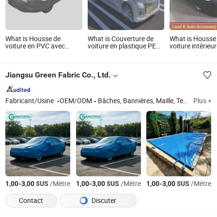
What is Housse de
What is Couverture de
What is Housse
voiture en PVC avec
voiture en plastique PE
voiture intérieu
résistance à l'eau,
transparent SGS RoHS
mesure résistan
protection UV et porte à
avec fixation par corde
poussière avec
fermeture éclair
élastique Cubierta De
en polaire douc
Jiangsu Green Fabric Co., Ltd.
Automoviles Plastico
Tampa Plastica Do Carro
Housse De Voiture En
Plastique
Fabricant/Usine
OEM/ODM
Bâches, Bannières, Maille, Textile, Tissu, Tissu de auvent, Tissu de tente, Standard de bannière, Flamme, Ombres solaires
Plus +
-
$US
/Mètre
-
$US
/Mètre
-
$US
/Mètre
1,00
3,00
1,00
3,00
1,00
3,00
Contact
Discuter