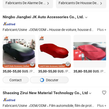
Fabricants De Alarme De Voiture
Fabricants De Housse De Roue
Ningbo Jiangbei JK Auto Accessories Co., Ltd.
Fabricant/Usine
OEM/ODM
Housse de voiture, housse de siège, coussin de hayon, housse de moto, housse de bateau
Plus +
-
$US
/Pièce
-
$US
/Pièce
-
$US
/Pièce
35,00
55,00
35,00
55,00
35,80
55,00
Contact
Discuter
Shaoxing Zirui New Material Technology Co., Ltd
Fabricant/Usine
OEM/ODM
Film automobile, film de protection de peinture, autocollant automobile, film protecteur, film PPF, film PPF, PPF en TPU, enveloppe automobile, film auto-adhésif, film pour fenêtres de voiture
Plus +