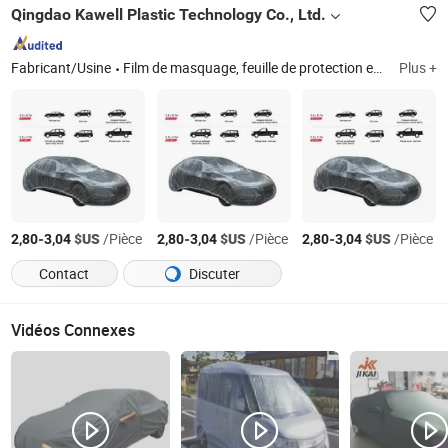
Qingdao Kawell Plastic Technology Co., Ltd.
Fabricant/Usine
Film de masquage, feuille de protection en plastique, produits d'entretien automobile jetables, film de protection, gobelet de mélange, gobelet à peinture, gobelet de mesure, agitateur de mélange
Plus +
-
$US
/Pièce
-
$US
/Pièce
-
$US
/Pièce
2,80
3,04
2,80
3,04
2,80
3,04
Contact
Discuter
Vidéos Connexes