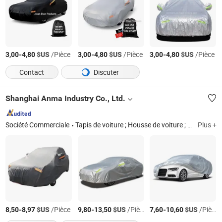
-
$US
/Pièce
-
$US
/Pièce
-
$US
/Pièce
3,00
4,80
3,00
4,80
3,00
4,80
Contact
Discuter
Shanghai Anma Industry Co., Ltd.
Société Commerciale
Tapis de voiture ; Housse de voiture ; Lame d'essuie-glace ; Pare-soleil de voiture
Plus +
-
$US
/Pièce
-
$US
/Pièce
-
$US
/Pièce
8,50
8,97
9,80
13,50
7,60
10,60