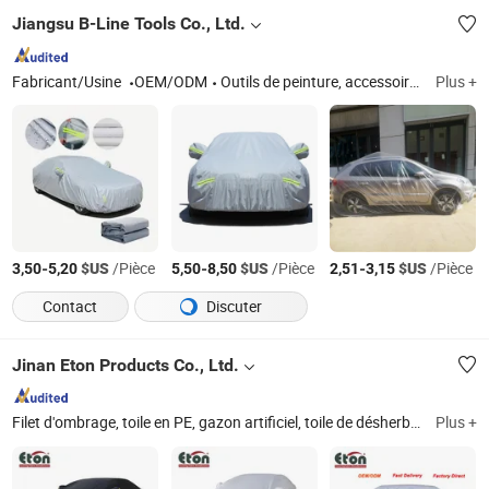
Jiangsu B-Line Tools Co., Ltd.
Fabricant/Usine
OEM/ODM
Outils de peinture, accessoires de peinture, accessoires de vélo, accessoire de voiture, outils à main, bouteille et paille
Plus +
-
$US
/Pièce
-
$US
/Pièce
-
$US
/Pièce
3,50
5,20
5,50
8,50
2,51
3,15
Contact
Discuter
Jinan Eton Products Co., Ltd.
Filet d'ombrage, toile en PE, gazon artificiel, toile de désherbage en PP, voile d'ombrage, couverture de remorque en PVC, toile en PVC, couverture de voiture, couverture de camion, pneus de moto
Plus +