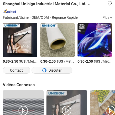
Shanghai Unisign Industrial Material Co., Ltd.
Fabricant/Usine
OEM/ODM
Réponse Rapide
Plus +
-
$US
/Mètre Carré
-
$US
/Mètre Carré
-
$US
/Mètre Carré
0,30
2,50
0,30
2,50
0,30
2,50
Contact
Discuter
Vidéos Connexes