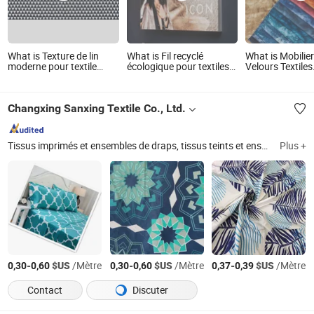
What is Texture de lin
What is Fil recyclé
What is Mobilie
moderne pour textile
écologique pour textiles
Velours Textiles
d'hôtel pour rideau et
d'impression latex
d'Intérieur Haut
canapé
vibrants
100% Polyester
Tapisserie
Changxing Sanxing Textile Co., Ltd.
Tissus imprimés et ensembles de draps, tissus teints et ensembles de draps, tissus embossés et ensembles de draps, rideaux de bain, satin, pongee, taffetas, mini mat
Plus +
-
$US
/Mètre
-
$US
/Mètre
-
$US
/Mètre
0,30
0,60
0,30
0,60
0,37
0,39
Contact
Discuter