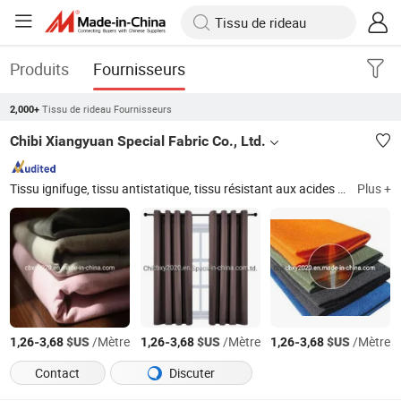
Produits
Fournisseurs
Tissu de rideau Fournisseurs
2,000+
Chibi Xiangyuan Special Fabric Co., Ltd.
Tissu ignifuge, tissu antistatique, tissu résistant aux acides et aux alcalins, tissu de travail, 100% tissu en coton, tissu Fr, textile, tissu fonctionnel
Plus +
-
$US
/Mètre
-
$US
/Mètre
-
$US
/Mètre
1,26
3,68
1,26
3,68
1,26
3,68
Contact
Discuter