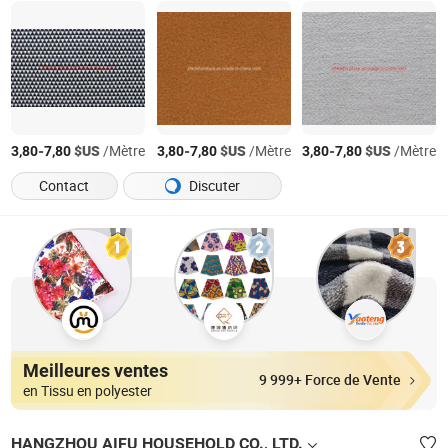
-
$US
/Mètre
-
$US
/Mètre
-
$US
/Mètre
3,80
7,80
3,80
7,80
3,80
7,80
Contact
Discuter
Meilleures ventes
9 999+ Force de Vente
en Tissu en polyester
HANGZHOU AIFU HOUSEHOLD CO., LTD.