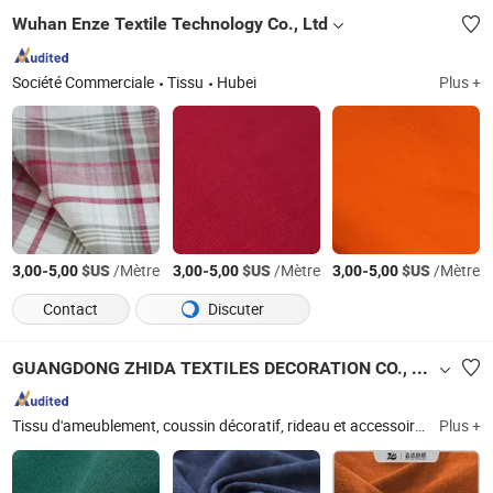
Wuhan Enze Textile Technology Co., Ltd
Société Commerciale
Tissu
Hubei
Plus +
-
$US
/Mètre
-
$US
/Mètre
-
$US
/Mètre
3,00
5,00
3,00
5,00
3,00
5,00
Contact
Discuter
GUANGDONG ZHIDA TEXTILES DECORATION CO., LTD.
Tissu d'ameublement, coussin décoratif, rideau et accessoires, mobilier, textiles d'intérieur
Plus +