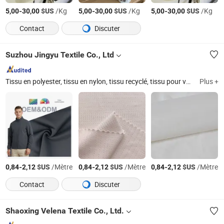
-
$US
/Kg
-
$US
/Kg
-
$US
/Kg
5,00
30,00
5,00
30,00
5,00
30,00
Contact
Discuter
Suzhou Jingyu Textile Co., Ltd
Tissu en polyester, tissu en nylon, tissu recyclé, tissu pour veste d'extérieur, tissu pour veste en duvet
Plus +
-
$US
/Mètre
-
$US
/Mètre
-
$US
/Mètre
0,84
2,12
0,84
2,12
0,84
2,12
Contact
Discuter
Shaoxing Velena Textile Co., Ltd.