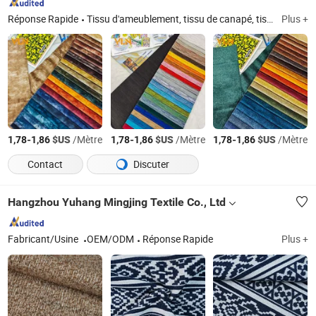
Réponse Rapide
Tissu d'ameublement, tissu de canapé, tissu de rideau, tissu en velours, tissu en lin, tissu pour meubles, tissu de décoration, tissu de furnishing, tissu technologique, textile de maison
Plus +
-
$US
/Mètre
-
$US
/Mètre
-
$US
/Mètre
1,78
1,86
1,78
1,86
1,78
1,86
Contact
Discuter
Hangzhou Yuhang Mingjing Textile Co., Ltd
Fabricant/Usine
OEM/ODM
Réponse Rapide
Plus +