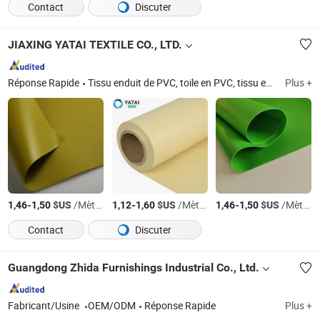
Contact
Discuter
JIAXING YATAI TEXTILE CO., LTD.
Réponse Rapide
Tissu enduit de PVC, toile en PVC, tissu en PVC, 100%Polyester tissu, toile enduite de PVC, maille enduite de PVC, toile enduite de TPU, toile enduite en caoutchouc, bannière en PVC, toile en toile enduite de PVC
Plus +
-
$US
/Mètre Carré
-
$US
/Mètre Carré
-
$US
/Mètre Carré
1,46
1,50
1,12
1,60
1,46
1,50
Contact
Discuter
Guangdong Zhida Furnishings Industrial Co., Ltd.
Fabricant/Usine
OEM/ODM
Réponse Rapide
Plus +