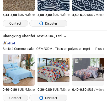
-
$US
/Mètre
-
$US
/Mètre
-
$US
/Mètre
4,44
4,68
4,50
5,00
4,50
5,00
Contact
Discuter
Changxing Chenfei Textile Co., Ltd.
Société Commerciale
OEM/ODM
Tissu en polyester imprimé, tissu imprimé, tissu en polyester, ensembles de literie, tissu mélangé coton polyester, tissu de drap en microfibre, satin, taffetas, tissu pour rideaux, Minimatt
Plus +
-
$US
/Mètre
-
$US
/Mètre
-
$US
/Mètre
0,40
0,80
0,30
0,80
0,40
0,80
Contact
Discuter