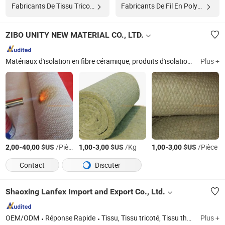
Fabricants De Tissu Tricoté
Fabricants De Fil En Polyester
ZIBO UNITY NEW MATERIAL CO., LTD.
Matériaux d'isolation en fibre céramique, produits d'isolation thermique en silicate de calcium, matériaux d'isolation en laine de roche, briques d'isolation réfractaires, plaques en céramique de carbure de silicium, produits en céramique de mullite, produits d'isolation en mousse de caoutchouc, produits d'isolation en basalte, produits d'isolation en fibre de verre, feuille isolante revêtue
Plus +
-
$US
/Pièce
-
$US
/Kg
-
$US
/Pièce
2,00
40,00
1,00
3,00
1,00
3,00
Contact
Discuter
Shaoxing Lanfex Import and Export Co., Ltd.
OEM/ODM
Réponse Rapide
Tissu, Tissu tricoté, Tissu thermique, Tissu de sport, Tissu en polyester, Tissu pour vêtements, Tissu tissé, Tissu textile, Tissus pour vêtements, Tissu anti-UV
Plus +