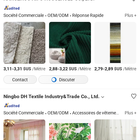
Société Commerciale
OEM/ODM
Réponse Rapide
Plus +
-
$US
/Mètre
-
$US
/Mètre
-
$US
/Mètre
3,11
3,31
2,88
3,22
2,79
2,89
Contact
Discuter
Ningbo DH Textile Industry&Trade Co., Ltd.
Société Commerciale
OEM/ODM
Accessoires de vêtements en textile
Plus +