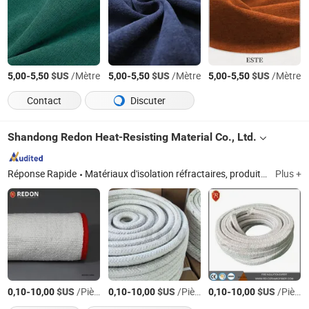
-
$US
/Mètre
-
$US
/Mètre
-
$US
/Mètre
5,00
5,50
5,00
5,50
5,00
5,50
Contact
Discuter
Shandong Redon Heat-Resisting Material Co., Ltd.
Réponse Rapide
Matériaux d'isolation réfractaires, produits en fibre céramique, produits en fibre de verre, produits en fibre d'alumine polycristalline, produits en fibre de zirconium
Plus +
-
$US
/Pièce
-
$US
/Pièce
-
$US
/Pièce
0,10
10,00
0,10
10,00
0,10
10,00