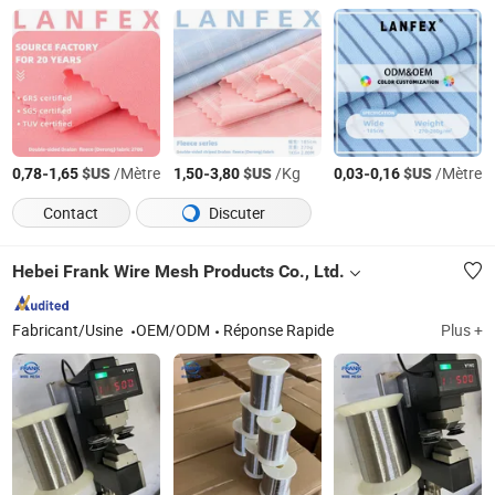
-
$US
/Mètre
-
$US
/Kg
-
$US
/Mètre
0,78
1,65
1,50
3,80
0,03
0,16
Contact
Discuter
Hebei Frank Wire Mesh Products Co., Ltd.
Fabricant/Usine
OEM/ODM
Réponse Rapide
Plus +