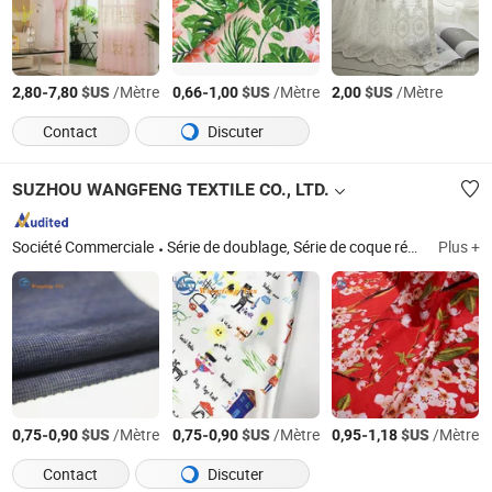
-
$US
/Mètre
-
$US
/Mètre
$US
/Mètre
2,80
7,80
0,66
1,00
2,00
Contact
Discuter
SUZHOU WANGFENG TEXTILE CO., LTD.
Société Commerciale
Série de doublage, Série de coque régulière, Série de coque mince
Plus +
-
$US
/Mètre
-
$US
/Mètre
-
$US
/Mètre
0,75
0,90
0,75
0,90
0,95
1,18
Contact
Discuter