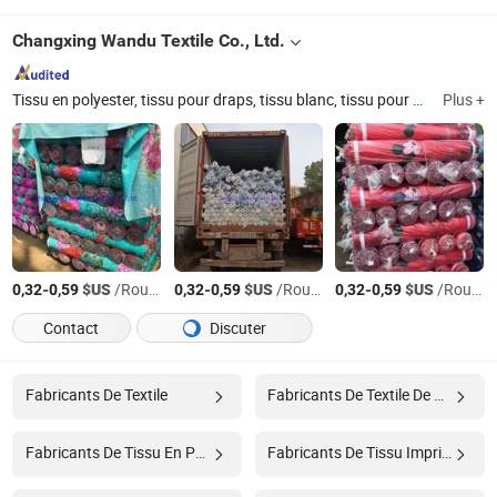
Changxing Wandu Textile Co., Ltd.
Tissu en polyester, tissu pour draps, tissu blanc, tissu pour matelas, drap, textile d'intérieur, tissu pour hôtel, tissu d'impression, tissu en peau de pêche, tissu imprimé
Plus +
-
$US
/Rouleau
-
$US
/Rouleau
-
$US
/Rouleau
0,32
0,59
0,32
0,59
0,32
0,59
Contact
Discuter
Fabricants De Textile
Fabricants De Textile De Maison
Fabricants De Tissu En Polyester
Fabricants De Tissu Imprimé