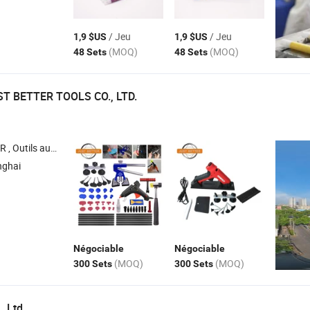
/ Jeu
/ Jeu
1,9 $US
1,9 $US
(MOQ)
(MOQ)
48 Sets
48 Sets
T BETTER TOOLS CO., LTD.
 sans peinture , Outils de réparation de bosses de voiture , Kit d'outils de bosses
nghai
Négociable
Négociable
(MOQ)
(MOQ)
300 Sets
300 Sets
, Ltd.