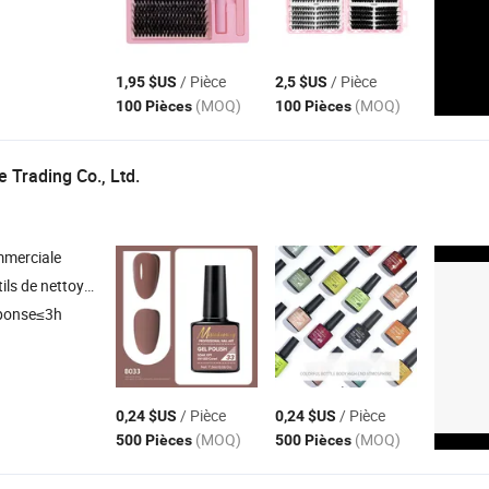
/ Pièce
/ Pièce
1,95 $US
2,5 $US
(MOQ)
(MOQ)
100 Pièces
100 Pièces
 Trading Co., Ltd.
mmerciale
produits ménagers , serviette , bouteille tumbler mug
ponse≤3h
/ Pièce
/ Pièce
0,24 $US
0,24 $US
(MOQ)
(MOQ)
500 Pièces
500 Pièces