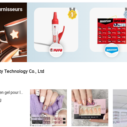
urnisseurs
y Technology Co., Ltd
 vernis à ongles , autocollants pour ongles , outils de manucure
g