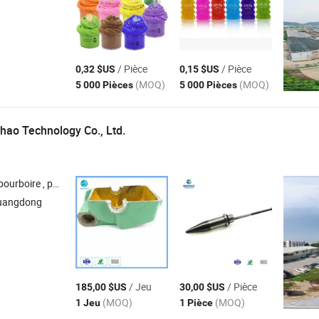
/ Pièce
/ Pièce
0,32 $US
0,15 $US
(MOQ)
(MOQ)
5 000 Pièces
5 000 Pièces
ao Technology Co., Ltd.
film BOPP/PVC , ruban déchirant , carton à cigarettes
uangdong
/ Jeu
/ Pièce
185,00 $US
30,00 $US
(MOQ)
(MOQ)
1 Jeu
1 Pièce