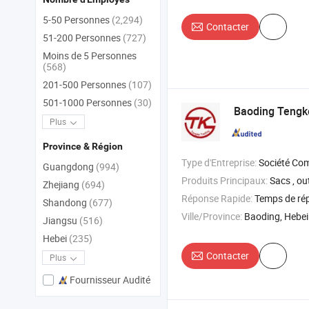
5-50 Personnes
(2,294)
Contacter
51-200 Personnes
(727)
Moins de 5 Personnes
(568)
201-500 Personnes
(107)
501-1000 Personnes
(30)
Baoding Tengke
Plus
Province & Région
Type d'Entreprise:
Société Co
Guangdong
(994)
Produits Principaux:
Sacs , outils de nettoyage grattoir , 
Zhejiang
(694)
Réponse Rapide:
Temps de ré
Shandong
(677)
Ville/Province:
Baoding, Hebei
Jiangsu
(516)
Hebei
(235)
Contacter
Plus
Fournisseur Audité