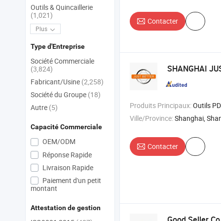
Outils & Quincaillerie
(1,021)
Contacter
Plus
Type d'Entreprise
Société Commerciale
SHANGHAI JUS
(3,824)
Fabricant/Usine
(2,258)
Société du Groupe
(18)
Produits Principaux:
Outils PDR , Outils automobiles , Outils de réparation de bosses
Autre
(5)
Ville/Province:
Shanghai, Sha
Capacité Commerciale
OEM/ODM
Contacter
Réponse Rapide
Livraison Rapide
Paiement d'un petit
montant
Attestation de gestion
Good Seller Co.