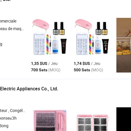
mmerciale
u cosmétique , Extension de cils , Rouge à lèvres
ng
/ Jeu
/ Jeu
1,35 $US
1,74 $US
(MOQ)
(MOQ)
700 Sets
500 Sets
Electric Appliances Co., Ltd.
e , Congélateur en îlot , Réfrigérateur à boissons commercial
ponse≤3h
ndong