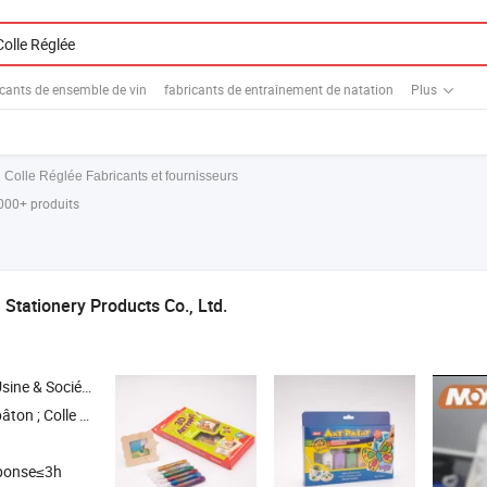
icants de ensemble de vin
fabricants de entraînement de natation
Plus
Colle Réglée Fabricants et fournisseurs
,000+ produits
Stationery Products Co., Ltd.
Société Commerciale
etée ; Colle liquide ; Colle blanche
ponse≤3h