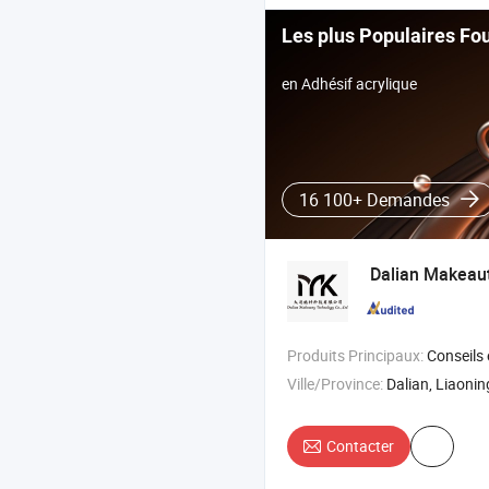
Les plus Populaires Fo
en Adhésif acrylique
16 100+ Demandes
Dalian Makeaut
Produits Principaux:
Conseils en gel pour les ongles , blocs à polir ,
Ville/Province:
Dalian, Liaonin
Contacter