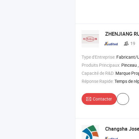
ZHENJIANG RU
19
Type d'Entreprise:
Fabricant/Usine & 
Produits Principaux:
Pinceau , rouleau , pinceau pour p
Capacité de R&D:
Marque Pro
Réponse Rapide:
Temps de ré
Contacter
Changsha Jose 