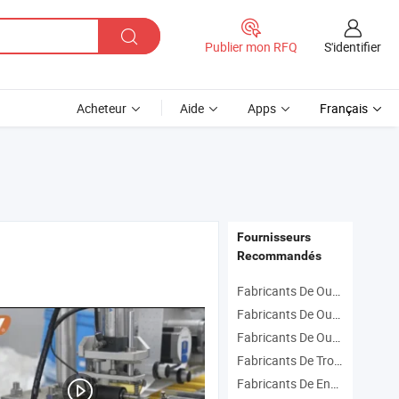
S'identifier
Publier mon RFQ
Acheteur
Aide
Apps
Français
Fournisseurs
Recommandés
Fabricants De Outil À Main
Fabricants De Outils De Matériel
Fabricants De Outils De Construction
Fabricants De Trousse À Outils
Fabricants De Ensemble D'outils