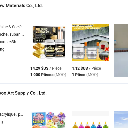
w Materials Co., Ltd.
Société Commerciale
e , maison conteneur , tracteur , kart
ponse≤3h
ong
/ Pièce
/ Pièce
14,29 $US
1,12 $US
(MOQ)
(MOQ)
1 000 Pièces
1 Pièce
oo Art Supply Co., Ltd.
inture gouache , peinture aquarelle , peinture pour tissu
ng