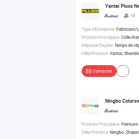
Yantai Pluss Ne
18
Type d'Entreprise:
Fabricant/Usine & 
Produits Principaux:
Colle étanche , ruban étanch
Réponse Rapide:
Temps de ré
Ville/Province:
Yantai, Shand
Contacter
Ningbo Colorsw
Produits Principaux:
Peinture acrylique , peinture à l'huile , pe
Ville/Province:
Ningbo, Zhejia