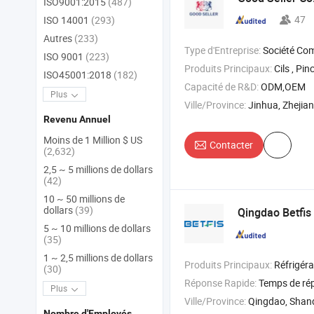
ISO9001:2015
(487)
47
ISO 14001
(293)
Autres
(233)
Type d'Entreprise:
Société Co
ISO 9001
(223)
Produits Principaux:
Cils , Pinceau de maquillage , Pincea
ISO45001:2018
(182)
Capacité de R&D:
ODM,OEM
Plus
Ville/Province:
Jinhua, Zhejia
Revenu Annuel
Moins de 1 Million $ US
Contacter
(2,632)
2,5 ~ 5 millions de dollars
(42)
10 ~ 50 millions de
dollars
(39)
Qingdao Betfis 
5 ~ 10 millions de dollars
(35)
1 ~ 2,5 millions de dollars
Produits Principaux:
Réfrigérateur , Congélateur , Vitrine à glac
(30)
Réponse Rapide:
Temps de ré
Plus
Ville/Province:
Qingdao, Sha
Nombre d'Employés