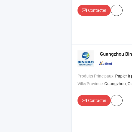
Contacter
Guangzhou Binh
Produits Principaux:
Papier à pourboire , papier aluminium , 
Ville/Province:
Guangzhou, G
Contacter