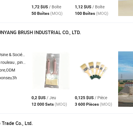
/ Boîte
/ Boîte
1,72 $US
1,12 $US
(MOQ)
(MOQ)
50 Boîtes
100 Boîtes
NYANG BRUSH INDUSTRIAL CO., LTD.
Société Commerciale
lafond , pinceau pour radiateur , pinceau rond
pre,ODM
ponse≤3h
/ Jeu
/ Pièce
0,2 $US
0,125 $US
(MOQ)
(MOQ)
12 000 Sets
3 600 Pièces
Trade Co., Ltd.