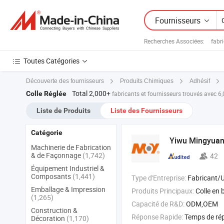
Fournisseurs
Recherches Associées:
fabr
Toutes Catégories
Découverte des fournisseurs
Produits Chimiques
Adhésif
Total 2,000+
Colle Réglée
fabricants et fournisseurs trouvés avec 6
Liste de Produits
Liste des Fournisseurs
Catégorie
Yiwu Mingyuan 
Machinerie de Fabrication
& de Façonnage
(1,742)
42
Équipement Industriel &
Composants
(1,441)
Type d'Entreprise:
Fabricant/Usine & 
Emballage & Impression
Produits Principaux:
Colle en bâton ; Colle paill
(1,265)
Capacité de R&D:
ODM,OEM
Construction &
Réponse Rapide:
Temps de ré
Décoration
(1,170)