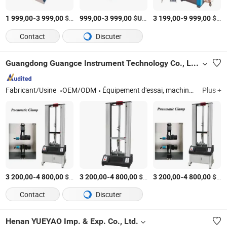
-
$US
/set
-
$US
/set
-
$US
1 999,00
3 999,00
999,00
3 999,00
3 199,00
9 999,00
Contact
Discuter
Guangdong Guangce Instrument Technology Co., Ltd.
Fabricant/Usine
OEM/ODM
Équipement d'essai, machine d'essai de matériaux polymères, machine d'essai mécanique, chambre d'essai environnementale, machine d'essai de flammabilité
Plus +
-
$US
/Jeu
-
$US
/Jeu
-
$US
3 200,00
4 800,00
3 200,00
4 800,00
3 200,00
4 800,00
Contact
Discuter
Henan YUEYAO Imp. & Exp. Co., Ltd.