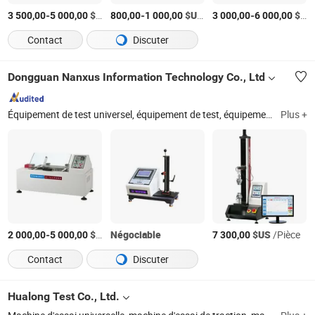
-
$US
/Pièce
-
$US
/Pièce
-
$US
3 500,00
5 000,00
800,00
1 000,00
3 000,00
6 000,00
Contact
Discuter
Dongguan Nanxus Information Technology Co., Ltd
Équipement de test universel, équipement de test, équipement de laboratoire, chambre climatique, contrôleur de température, chambre environnementale, testeur de batterie, essai de traction, chambre d'humidité, machine d'essai
Plus +
-
$US
/Pièce
Négociable
$US
/Pièce
2 000,00
5 000,00
7 300,00
Contact
Discuter
Hualong Test Co., Ltd.