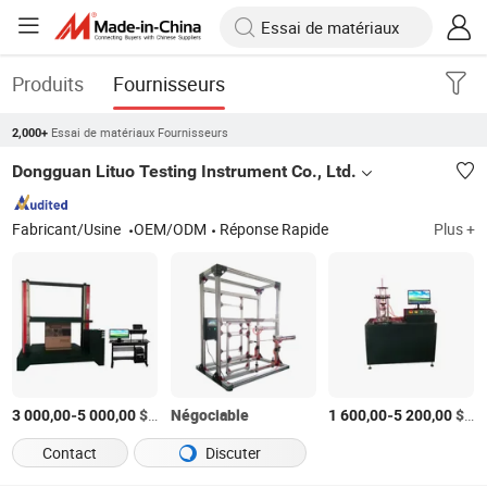
Produits
Fournisseurs
Essai de matériaux Fournisseurs
2,000+
Dongguan Lituo Testing Instrument Co., Ltd.
Fabricant/Usine
OEM/ODM
Réponse Rapide
Plus +
-
$US
/Pièce
Négociable
-
$US
3 000,00
5 000,00
1 600,00
5 200,00
Contact
Discuter