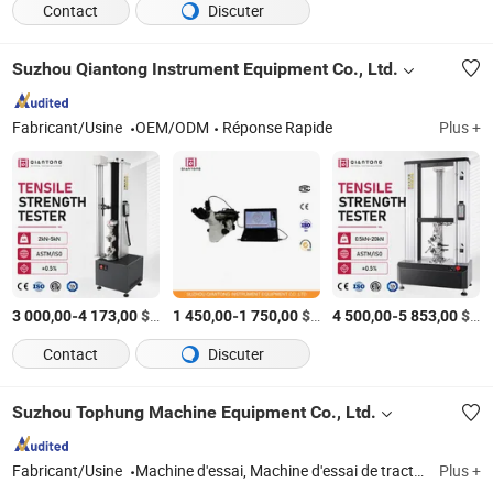
Contact
Discuter
Suzhou Qiantong Instrument Equipment Co., Ltd.
Fabricant/Usine
OEM/ODM
Réponse Rapide
Plus +
-
$US
/Pièce
-
$US
/Pièce
-
$US
3 000,00
4 173,00
1 450,00
1 750,00
4 500,00
5 853,00
Contact
Discuter
Suzhou Tophung Machine Equipment Co., Ltd.
Fabricant/Usine
Machine d'essai, Machine d'essai de traction, Machine d'essai universelle, Machine d'essai de flexion, Équipement d'essai de câble, Machine d'essai de cellule photovoltaïque, Chambre sèche, Essai d'impact, Machine d'essai, Équipement d'essai de fatigue
Plus +