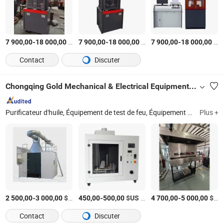
-
$US
/Pièce
-
$US
/Pièce
-
$US
7 900,00
18 000,00
7 900,00
18 000,00
7 900,00
18 000,00
Contact
Discuter
Chongqing Gold Mechanical & Electrical Equipment Co., Ltd.
Purificateur d'huile, Équipement de test de feu, Équipement de test de produits pétroliers, Équipement de test électrique, Ensemble de test de transformateur, Kit de test d'huile, Test de retardateur de flamme, Calorimètre conique, Testeur de BDV, Testeur de point d'éclair
Plus +
-
$US
/Pièce
-
$US
/Pièce
-
$US
2 500,00
3 000,00
450,00
500,00
4 700,00
5 000,00
Contact
Discuter