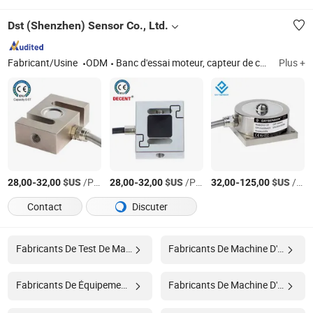
Dst (Shenzhen) Sensor Co., Ltd.
Fabricant/Usine
ODM
Banc d'essai moteur, capteur de couple, cellule de charge, capteur de force multi-axial, module de pesée, capteur de force
Plus +
-
$US
/Pièce
-
$US
/Pièce
-
$US
/Pièce
28,00
32,00
28,00
32,00
32,00
125,00
Contact
Discuter
Fabricants De Test De Machine
Fabricants De Machine D'essai De Matériaux
Fabricants De Équipement De Test Textile
Fabricants De Machine D'essai De Compression