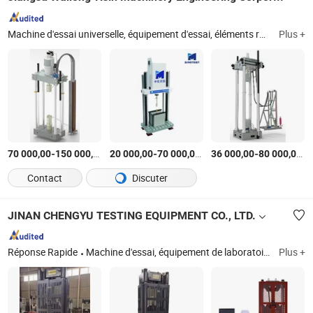
Machine d'essai universelle, équipement d'essai, éléments roulants, pièces de transmission, machine de récolte, machine de plantation, hub agricole, actionneur pneumatique, roulement, paires de vannes à selle
Plus +
-
$US
/Pièce
-
$US
/Pièce
-
$
70 000,00
150 000,00
20 000,00
70 000,00
36 000,00
80 000,00
Contact
Discuter
JINAN CHENGYU TESTING EQUIPMENT CO., LTD.
Réponse Rapide
Machine d'essai, équipement de laboratoire, équipement d'essai, machine d'essai de matériaux, machine d'essai de traction
Plus +