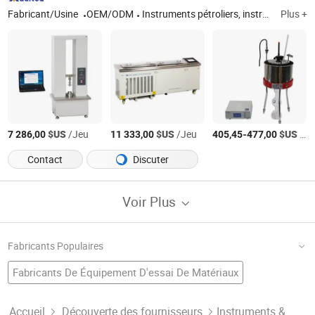
Fabricant/Usine
OEM/ODM
Instruments pétroliers, instruments de bitume, instruments de laboratoire, viscosimètre rotatif, équipements géologiques, testeur de laboratoire, testeur de pétrole, testeur d'asphalte, testeur de mélange bitumineux, machine à bitume
Plus +
$US
/Jeu
$US
/Jeu
-
$US
/Jeu
7 286,00
11 333,00
405,45
477,00
Contact
Discuter
Voir Plus
Fabricants Populaires
Fabricants De Équipement D'essai De Matériaux
Usine De Équipement De Test De Température
Équipement De Test En Laboratoire
Fabricants De Essai De Machines
Accueil
Découverte des fournisseurs
Instruments &