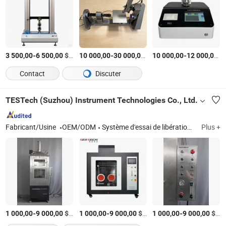
-
$US
/Pièce
-
$US
/Pièce
-
$
3 500,00
6 500,00
10 000,00
30 000,00
10 000,00
12 000,00
Contact
Discuter
TESTech (Suzhou) Instrument Technologies Co., Ltd.
Fabricant/Usine
OEM/ODM
Système d'essai de libération de chaleur de batterie de traction lithium-ion ; calorimètre conique ; chambre de densité de fumée NBS ; UL-94 testeur de flammabilité ; machine de test de contenu en gaz acide halogéné
Plus +
-
$US
/Pièce
-
$US
/Pièce
-
$US
1 000,00
9 000,00
1 000,00
9 000,00
1 000,00
9 000,00