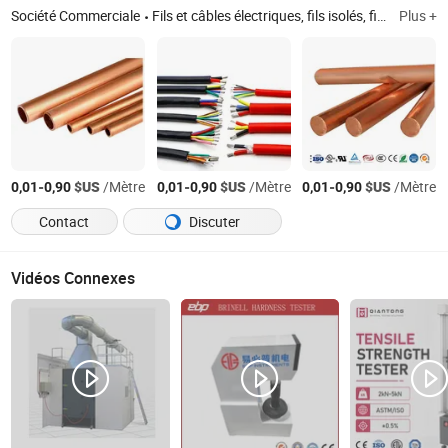
Société Commerciale
Fils et câbles électriques, fils isolés, fils électriques domestiques, fils isolés en PVC, fils photovoltaïques, fils tressés, câbles BVVB, fils Rvs, fils Agrp
Plus +
-
$US
/Mètre
-
$US
/Mètre
-
$US
/Mètre
0,01
0,90
0,01
0,90
0,01
0,90
Contact
Discuter
Vidéos Connexes