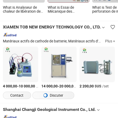
What is Analyseur de
What is Essai de
What is Test de
chaleur de libération des
Mécanique des
perforation de 
produits de matériaux de
Matériaux - Testeur de
film avec ordin
construction BS En
Dureté Brinell
13823 Test de
XIAMEN TOB NEW ENERGY TECHNOLOGY CO., LTD.
combustibilité unique
Matériaux actifs de cathode de batterie, Matériaux actifs d'anode de batterie, Matériaux de batterie sodium-ion, Machine à cellule de pièce, Machine de fabrication d'électrodes, Testeur de batterie
Plus +
-
$US
/set
-
$US
/set
$US
/set
4 000,00
10 000,00
14 000,00
20 000,00
2 200,00
Contact
Discuter
Shanghai Changji Geological Instrument Co., Ltd.