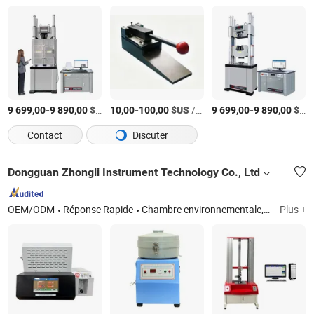
-
$US
/Pièce
-
$US
/Pièce
-
$US
9 699,00
9 890,00
10,00
100,00
9 699,00
9 890,00
Contact
Discuter
Dongguan Zhongli Instrument Technology Co., Ltd
OEM/ODM
Réponse Rapide
Chambre environnementale, machine d'essai universelle, machine d'essai, moulin à deux rouleaux de laboratoire, mélangeur Banbury, presse hydraulique de laboratoire, machine d'essai textile, machine d'essai de carton d'emballage, machine d'essai de chaussures en cuir, machine d'essai de caoutchouc et de plastique
Plus +