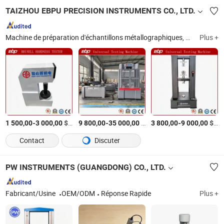
TAIZHOU EBPU PRECISION INSTRUMENTS CO., LTD.
Machine de préparation d'échantillons métallographiques, détecteur de défauts ultrasonores, testeur de rugosité de surface, mètre d'épaisseur, microscope métallurgique, machine d'essai de dureté Brinell, équipement d'essai de dureté Vickers, duromètre Shore, équipement de test de dureté par rebond portable Leeb, testeur de dureté Rockwell
Plus +
-
$US
/set
-
$US
/set
-
$US
1 500,00
3 000,00
9 800,00
35 000,00
3 800,00
9 000,00
Contact
Discuter
PW INSTRUMENTS (GUANGDONG) CO., LTD.
Fabricant/Usine
OEM/ODM
Réponse Rapide
Plus +