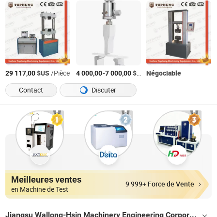
$US
/Pièce
-
$US
/Pièce
Négociable
29 117,00
4 000,00
7 000,00
Contact
Discuter
Meilleures ventes
9 999+ Force de Vente
en Machine de Test
Jiangsu Wallong-Hsin Machinery Engineering Corporation Ltd.