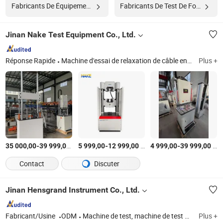
Fabricants De Équipement De Test
Fabricants De Test De Fonction
Jinan Nake Test Equipment Co., Ltd.
Réponse Rapide
Machine d'essai de relaxation de câble en acier, machine d'essai de roche, machine d'essai de fatigue dynamique, machine d'essai d'impact, machine d'essai de traction, machine d'essai de pression, machine d'essai de flexion, testeur de coefficient de couple pour boulon haute résistance, machine d'essai de torsion, machine d'essai de câble en acier
Plus +
-
$US
/Jeu
-
$US
/Jeu
-
$US
35 000,00
39 999,00
5 999,00
12 999,00
4 999,00
39 999,00
Contact
Discuter
Jinan Hensgrand Instrument Co., Ltd.
Fabricant/Usine
ODM
Machine de test, machine de test de traction, machine de test universelle, machine de test d'impact, machine de test de fatigue, Équipement métallographique, testeur de dureté
Plus +