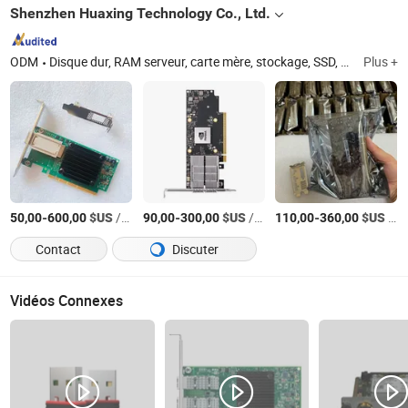
Shenzhen Huaxing Technology Co., Ltd.
ODM
Disque dur, RAM serveur, carte mère, stockage, SSD, boîtier d'ordinateur, commutateur réseau, carte de jeu, PC de jeu
Plus +
-
$US
/Pièce
-
$US
/Pièce
-
$US
/Pièce
50,00
600,00
90,00
300,00
110,00
360,00
Contact
Discuter
Vidéos Connexes