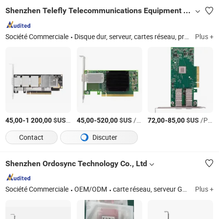
Shenzhen Telefly Telecommunications Equipment Co., Limited
Société Commerciale
Disque dur, serveur, cartes réseau, processeur graphique, cartes graphiques, carte mémoire
Plus +
-
$US
/Pièce
-
$US
/Pièce
-
$US
/Pièce
45,00
1 200,00
45,00
520,00
72,00
85,00
Contact
Discuter
Shenzhen Ordosync Technology Co., Ltd
Société Commerciale
OEM/ODM
carte réseau, serveur GPU, module optique, transceiver optique
Plus +