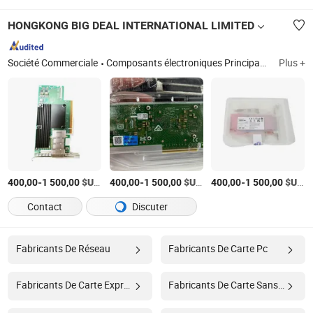
HONGKONG BIG DEAL INTERNATIONAL LIMITED
Société Commerciale
Composants électroniques Principaux composants d'un PC
Plus +
-
$US
/Pièce
-
$US
/Pièce
-
$US
/
400,00
1 500,00
400,00
1 500,00
400,00
1 500,00
Contact
Discuter
Fabricants De Réseau
Fabricants De Carte Pc
Fabricants De Carte Express
Fabricants De Carte Sans Fil