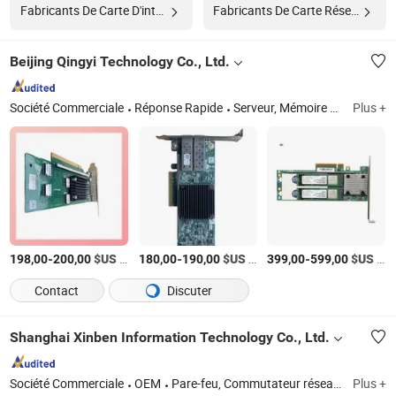
Fabricants De Carte D'interface
Fabricants De Carte Réseau Sans Fil
Beijing Qingyi Technology Co., Ltd.
Société Commerciale
Réponse Rapide
Serveur, Mémoire du serveur, Commutateur réseau, Stockage, Disque dur du serveur, Commutateur SAN, Carte réseau du serveur, Processeur du serveur
Plus +
-
$US
/Pièce
-
$US
/Pièce
-
$US
/Pièce
198,00
200,00
180,00
190,00
399,00
599,00
Contact
Discuter
Shanghai Xinben Information Technology Co., Ltd.
Société Commerciale
OEM
Pare-feu, Commutateur réseau, Routeur, Point d'accès sans fil, Stockage
Plus +