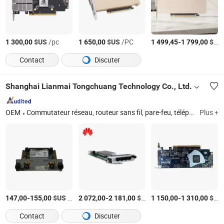
$US
/pc
$US
/PC
-
$US
1 300,00
1 650,00
1 499,45
1 799,00
Contact
Discuter
Shanghai Lianmai Tongchuang Technology Co., Ltd.
OEM
Commutateur réseau, routeur sans fil, pare-feu, téléphone IP, serveur
Plus +
-
$US
/Pièce
-
$US
/Pièce
-
$US
147,00
155,00
2 072,00
2 181,00
1 150,00
1 310,00
Contact
Discuter