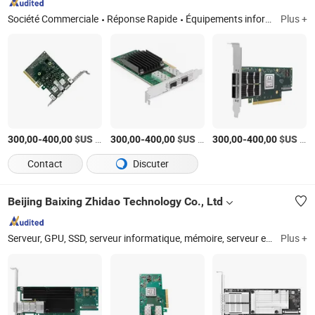
Société Commerciale
Réponse Rapide
Équipements informatiques, composants électroniques, serveurs et pièces, processeurs, mémoires, disques durs d'entreprise, stations de travail, commutateurs
Plus +
-
$US
/Pièce
-
$US
/Pièce
-
$US
/Pièce
300,00
400,00
300,00
400,00
300,00
400,00
Contact
Discuter
Beijing Baixing Zhidao Technology Co., Ltd
Serveur, GPU, SSD, serveur informatique, mémoire, serveur en rack, pièce informatique, RAM
Plus +