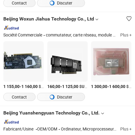
Contact
Discuter
Beijing Woxun Jiahua Technology Co., Ltd
Société Commerciale
commutateur, carte réseau, module optique, disque dur, mémoire
Plus +
-
$US
/Pièce
-
$US
/Pièce
-
$US
1 155,00
1 160,00
160,00
1 125,00
1 300,00
1 600,00
Contact
Discuter
Beijing Yuanshengyuan Technology Co., Ltd.
Fabricant/Usine
OEM/ODM
Ordinateur, Microprocesseur, Serveur, Ordinateur portable, Tablette, Logiciel, Matériel, et équipement
Plus +