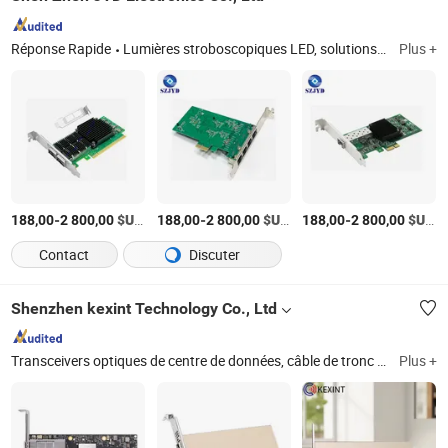
Réponse Rapide
Lumières stroboscopiques LED, solutions d'éclairage de sécurité pour grues, lumières de zone d'exclusion de sécurité laser, lampes à motifs LED, lumière d'avertissement industrielle, câbles en fibre optique, transceiver optique, interrupteur en métal étanche, composants électroniques, diode de dérivation Schottky de cellule solaire, diode de pont
Plus +
-
$US
/Pièce
-
$US
/Pièce
-
$US
/
188,00
2 800,00
188,00
2 800,00
188,00
2 800,00
Contact
Discuter
Shenzhen kexint Technology Co., Ltd
Transceivers optiques de centre de données, câble de tronc MTP/MPO, câbles à fibre optique, panneaux, enceintes et racks, réseau optique, système cuivre, testeurs et outils, commutateurs, sauts MMC, panneau de brassage haute densité
Plus +