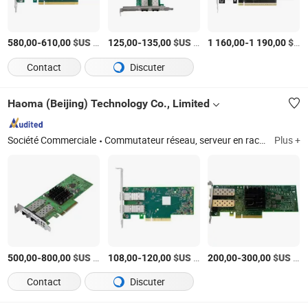
-
$US
/Pièce
-
$US
/Pièce
-
$US
580,00
610,00
125,00
135,00
1 160,00
1 190,00
Contact
Discuter
Haoma (Beijing) Technology Co., Limited
Société Commerciale
Commutateur réseau, serveur en rack, stockage réseau, pare-feu et VPN, routeur sans fil, point d'accès sans fil
Plus +
-
$US
/Pièce
-
$US
/Pièce
-
$US
/Pièce
500,00
800,00
108,00
120,00
200,00
300,00
Contact
Discuter