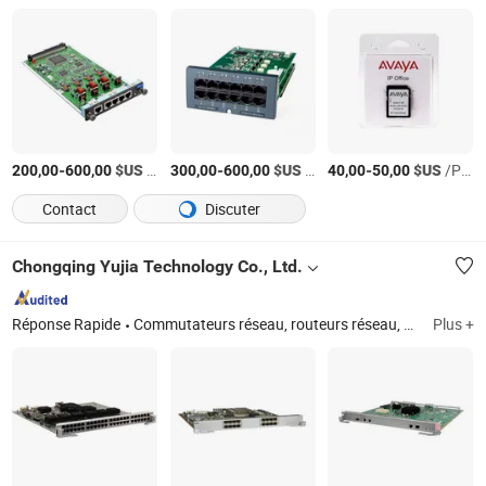
-
$US
/Pièce
-
$US
/Pièce
-
$US
/Pièce
200,00
600,00
300,00
600,00
40,00
50,00
Contact
Discuter
Chongqing Yujia Technology Co., Ltd.
Réponse Rapide
Commutateurs réseau, routeurs réseau, pare-feu, point d'accès sans fil, stockage réseau, serveurs, OLT, contrôleur d'accès
Plus +