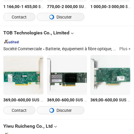
-
$US
/Pièce
-
$US
/Pièce
-
$US
1 166,00
1 455,00
770,00
2 000,00
1 000,00
3 000,00
Contact
Discuter
TOB Technologies Co., Limited
Société Commerciale
Batterie, équipement à fibre optique, haut-parleur Bluetooth
Plus +
-
$US
/Pièce
-
$US
/Pièce
-
$US
/Pièce
369,00
600,00
369,00
600,00
369,00
600,00
Contact
Discuter
Yiwu Ruicheng Co., Ltd