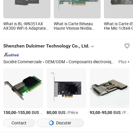
What is BL-WN351AX
What is Carte Réseau
What is Carte d'
AX300 WiFi 6 Adaptateur
Haute Vitesse Nvidia
Hw Mic-1clte4-
USB Nano sans fil pilote
Mellanox MCX4121A-
module d'interf
gratuit taille mini carte
Acat
routeur Ar651 c
réseau pour PC
réseau de route
Shenzhen Dulcimer Technology Co., Ltd.
ordinateur portable et
notebook
Société Commerciale
OEM/ODM
Composants électroniques
Plus +
-
$US
/Pièce
$US
/Pièce
-
$US
/Pièce
150,00
155,00
80,00
93,00
95,00
Contact
Discuter