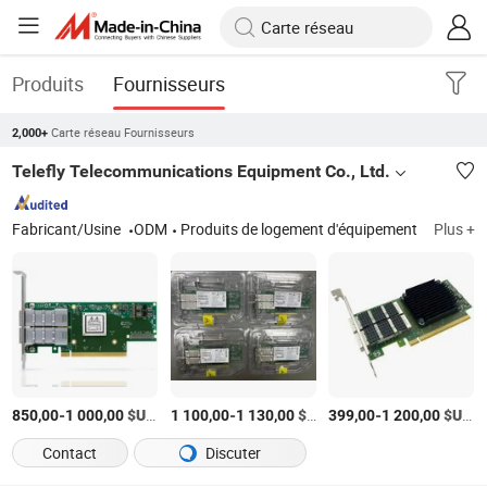
Produits
Fournisseurs
Carte réseau Fournisseurs
2,000+
Telefly Telecommunications Equipment Co., Ltd.
Fabricant/Usine
ODM
Produits de logement d'équipement
Plus +
-
$US
/Pièce
-
$US
/Pièce
-
$US
/
850,00
1 000,00
1 100,00
1 130,00
399,00
1 200,00
Contact
Discuter