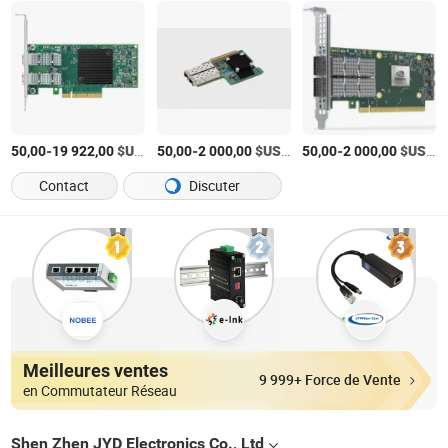
-
$US
/Pièce
-
$US
/Pièce
-
$US
/Pi
50,00
19 922,00
50,00
2 000,00
50,00
2 000,00
Contact
Discuter
Meilleures ventes
9 999+ Force de Vente
en Commutateur Réseau
Shen Zhen JYD Electronics Co., Ltd