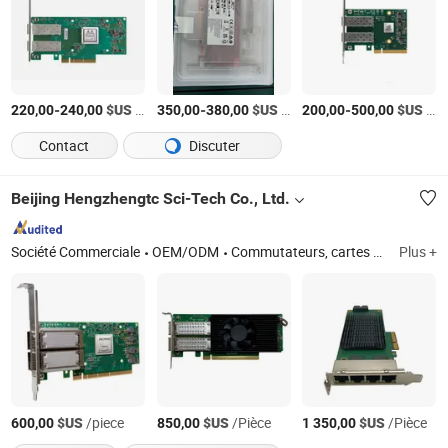
-
$US
/Pièce
-
$US
/Pièce
-
$US
/Pièce
220,00
240,00
350,00
380,00
200,00
500,00
Contact
Discuter
Beijing Hengzhengtc Sci-Tech Co., Ltd.
Société Commerciale
OEM/ODM
Commutateurs, cartes à fibre optique, cartes réseau, cartes d'array, modules optiques, câbles haute vitesse, serveurs, stockage, disques durs, GPU
Plus +
$US
/piece
$US
/Pièce
$US
/Pièce
600,00
850,00
1 350,00