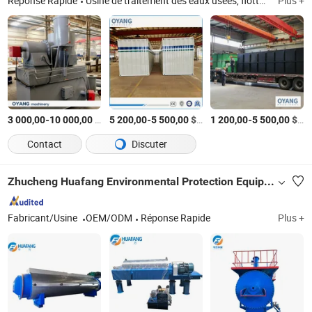
Réponse Rapide
Usine de traitement des eaux usées, flottation par air dissous, presse à bande, équipement de traitement des eaux usées, incinérateur de déchets médicaux, collecteur de poussière, déshydrateur de boues, machine de déshydratation des boues, presse à vis, incinérateur de déchets
Plus +
-
$US
/Jeu
-
$US
/Jeu
-
$US
3 000,00
10 000,00
5 200,00
5 500,00
1 200,00
5 500,00
Contact
Discuter
Zhucheng Huafang Environmental Protection Equipment Co., Ltd.
Fabricant/Usine
OEM/ODM
Réponse Rapide
Plus +