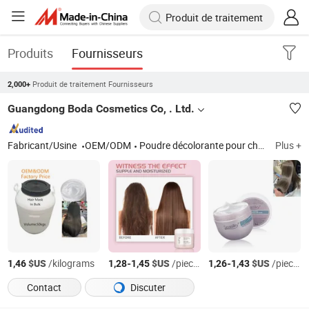
Produits
Fournisseurs
Produit de traitement Fournisseurs
2,000+
Guangdong Boda Cosmetics Co, . Ltd.
Fabricant/Usine
OEM/ODM
Poudre décolorante pour cheveux, couleur de cheveux, crème décolorante pour cheveux, après-shampooing colorant pour cheveux, couleur de cheveux semi-permanente, shampooing pour cheveux, après-shampooing pour cheveux, masque capillaire, traitement capillaire
Plus +
$US
/kilograms
-
$US
/pieces
-
$US
/pieces
1,46
1,28
1,45
1,26
1,43
Contact
Discuter