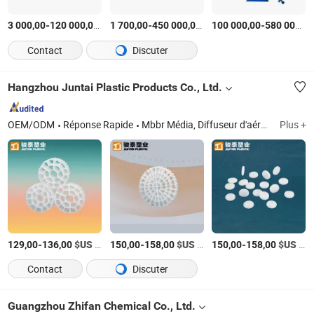
-
$US
/Jeu
-
$US
/Jeu
-
3 000,00
120 000,00
1 700,00
450 000,00
100 000,00
580 000,00
Contact
Discuter
Hangzhou Juntai Plastic Products Co., Ltd.
OEM/ODM
Réponse Rapide
Mbbr Média, Diffuseur d'aération, Sédimentateurs tubulaires, Machine de déshydratation à vis, Diffuseur à disque, Diffuseur tubulaire, Filtre à tambour, Bloc biologique
Plus +
-
$US
/CBM
-
$US
/CBM
-
$US
/CBM
129,00
136,00
150,00
158,00
150,00
158,00
Contact
Discuter
Guangzhou Zhifan Chemical Co., Ltd.