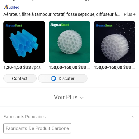
Aérateur, filtre à tambour rotatif, fosse septique, diffuseur à disque, machine à déshydrater les boues, biomédia, diffuseur, équipement de traitement des eaux, équipement d'aquaculture, MBBR
Plus +
-
$US
/pcs
-
$US
/CBM
-
$US
/CBM
1,20
1,50
150,00
160,00
150,00
160,00
Contact
Discuter
Voir Plus
Fabricants Populaires
Fabricants De Produit Carbone