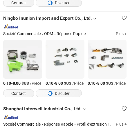
Contact
Discuter
Ningbo Inunion Import and Export Co., Ltd.
Société Commerciale
ODM
Réponse Rapide
Plus +
-
$US
/Pièce
-
$US
/Pièce
-
$US
/Pièce
0,10
8,00
0,10
8,00
0,10
8,00
Contact
Discuter
Shanghai Interwell Industrial Co., Ltd.
Société Commerciale
Réponse Rapide
Profil d'extrusion industrielle en aluminium, profil de fenêtre en aluminium, produits CNC en aluminium, dissipateur thermique en aluminium, cadre de machine en aluminium, charnière, poignée, barre en aluminium, dissipateur thermique en aluminium, tube en aluminium
Plus +