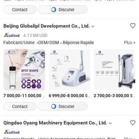
Contact
Discuter
Beijing Globalipl Development Co., Ltd.
4.13 Mil USD
Fabricant/Usine
OEM/ODM
Réponse Rapide
Plus +
-
$US
/set
-
$US
/set
-
$US
7 000,00
11 000,00
6 999,00
8 000,00
2 700,00
3 000,00
Contact
Discuter
Qingdao Oyang Machinery Equipment Co., Ltd.