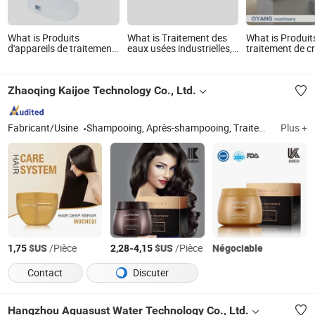
What is Produits
What is Traitement des
What is Produit
d'appareils de traitement
eaux usées industrielles,
traitement de c
médical en plastique
déshydratation
de carcasses de
OEM moulés par injection
automatique des boues,
animaux de co
personnalisés en ABS,
épaississement des
Zhaoqing Kaijoe Technology Co., Ltd.
PS, PC et POM
boues pour les eaux
usées de cokéfaction
Fabricant/Usine
Shampooing, Après-shampooing, Traitement capillaire, Permanente, Coloration capillaire
Plus +
$US
/Pièce
-
$US
/Pièce
Négociable
1,75
2,28
4,15
Contact
Discuter
Hangzhou Aquasust Water Technology Co., Ltd.