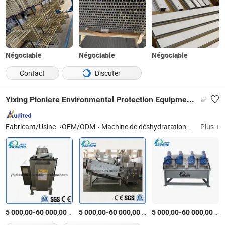
Négociable
Négociable
Négociable
Contact
Discuter
Yixing Pioniere Environmental Protection Equipment Co., Ltd.
Fabricant/Usine
OEM/ODM
Machine de déshydratation des boues, Système de préparation de polymère
Plus +
-
$US
/Pièce
-
$US
/Pièce
-
$US
5 000,00
60 000,00
5 000,00
60 000,00
5 000,00
60 000,00