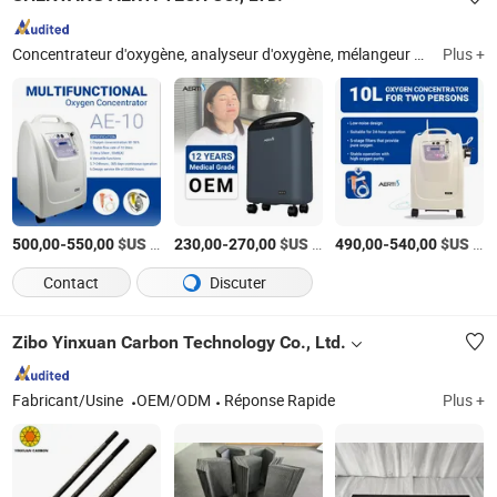
Concentrateur d'oxygène, analyseur d'oxygène, mélangeur de cocktail d'oxygène, concentrateur d'oxygène médical, concentrateur d'oxygène portable, testeur d'oxygène, oxygénérateur, générateur d'oxygène, machine à oxygène, concentrateur d'oxygène mini
Plus +
-
$US
/Pièce
-
$US
/Pièce
-
$US
/Pièce
500,00
550,00
230,00
270,00
490,00
540,00
Contact
Discuter
Zibo Yinxuan Carbon Technology Co., Ltd.
Fabricant/Usine
OEM/ODM
Réponse Rapide
Plus +