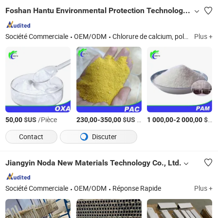
Foshan Hantu Environmental Protection Technology Co., Ltd.
Société Commerciale
OEM/ODM
Chlorure de calcium, polyacrylamide, polyacrylamide anionique, polyacrylamide cationique, chlorure de polyaluminium
Plus +
$US
/Pièce
-
$US
/Tonne
-
$US
50,00
230,00
350,00
1 000,00
2 000,00
Contact
Discuter
Jiangyin Noda New Materials Technology Co., Ltd.
Société Commerciale
OEM/ODM
Réponse Rapide
Plus +