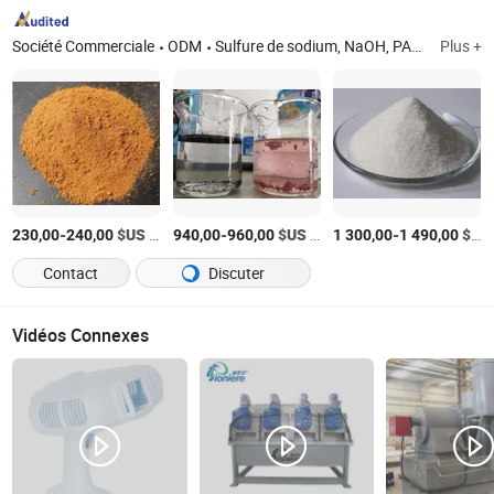
Société Commerciale
ODM
Sulfure de sodium, NaOH, PAC, PAM, carbonate de sodium, Acide oxalique, dioxyde de thiourée, composé alcalin, glucose industriel, acide citrique monohydraté
Plus +
-
$US
/Tonne
-
$US
/Tonne
-
$US
230,00
240,00
940,00
960,00
1 300,00
1 490,00
Contact
Discuter
Vidéos Connexes