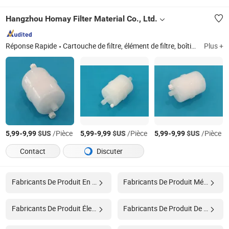
Hangzhou Homay Filter Material Co., Ltd.
Réponse Rapide
Cartouche de filtre, élément de filtre, boîtier de filtre, système de filtre, filtre à eau, cartouche à eau, cartouche de filtre à eau, cartouche de filtre industriel, cartouche de filtre en PP, élément de filtre en PES
Plus +
-
$US
/Pièce
-
$US
/Pièce
-
$US
/Pièce
5,99
9,99
5,99
9,99
5,99
9,99
Contact
Discuter
Fabricants De Produit En Acier Inoxydable
Fabricants De Produit Métallique
Fabricants De Produit Électrique
Fabricants De Produit De Jouet