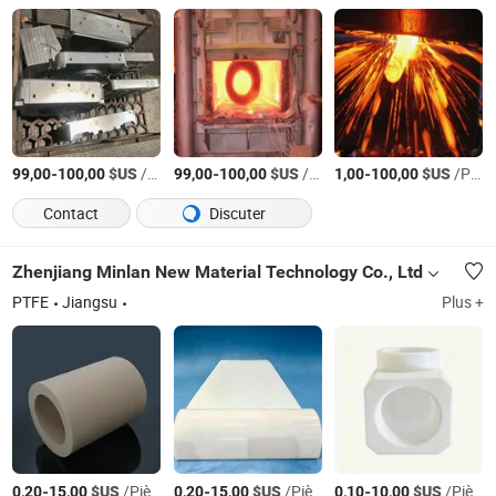
-
$US
/Pièce
-
$US
/Pièce
-
$US
/Pièce
99,00
100,00
99,00
100,00
1,00
100,00
Contact
Discuter
Zhenjiang Minlan New Material Technology Co., Ltd
PTFE
Jiangsu
Plus +
-
$US
/Pièce
-
$US
/Pièce
-
$US
/Pièce
0,20
15,00
0,20
15,00
0,10
10,00