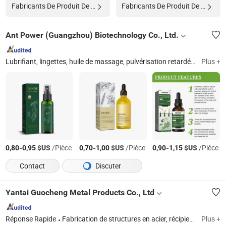
Fabricants De Produit De Nettoyage
Fabricants De Produit De Moulage
Ant Power (Guangzhou) Biotechnology Co., Ltd.
Lubrifiant, lingettes, huile de massage, pulvérisation retardée
Guangd
Plus +
-
$US
/Pièce
-
$US
/Pièce
-
$US
/Pièce
0,80
0,95
0,70
1,00
0,90
1,15
Contact
Discuter
Yantai Guocheng Metal Products Co., Ltd
Réponse Rapide
Fabrication de structures en acier, récipients sous pression, structures soudées en acier, galets, arbre de transmission, rouleau, patin inférieur, support, pièces de rivetage et de soudage, pièces de sablage et de peinture
Plus +