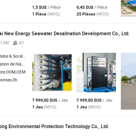
/ Pièce
/ Pièce
1,5 $US
0,45 $US
(MOQ)
(MOQ)
1 Pièce
25 Pièces
i New Energy Seawater Desalination Development Co., Ltd.
1 Mil
87
Société Commerciale
e filtration d'eau , énergie renouvelable , système hybride éolien-solaire
opre,ODM,OEM
ponse≤3h
/ Jeu
/ Jeu
7 999,00 $US
7 999,00 $US
(MOQ)
(MOQ)
1 Jeu
1 Jeu
ng Environmental Protection Technology Co., Ltd.