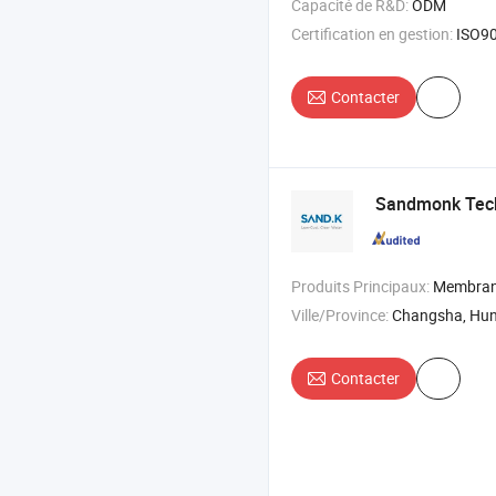
Capacité de R&D:
ODM
Certification en gestion:
ISO9001:2015
Contacter
Sandmonk Tech
Produits Principaux:
Membrane RO , purificateur
Ville/Province:
Changsha, Hu
Contacter