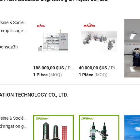
Société Commerciale
aceutique , projet de salle blanche
ponse≤3h
/ Pièce
/ Pièce
188 000,00 $US
40 000,00 $US
(MOQ)
(MOQ)
1 Pièce
1 Pièce
ATION TECHNOLOGY CO., LTD.
Société Commerciale
ation goutte à goutte