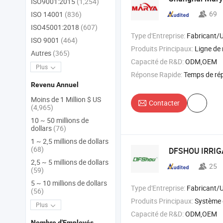
ISO9001:2015
(1,254)
69
ISO 14001
(836)
ISO45001:2018
(607)
Type d'Entreprise:
Fabricant/Usine & 
ISO 9001
(464)
Produits Principaux:
Ligne de remplissage pharm
Autres
(365)
Capacité de R&D:
ODM,OEM
Plus
Réponse Rapide:
Temps de ré
Revenu Annuel
Moins de 1 Million $ US
Contacter
(4,965)
10 ~ 50 millions de
dollars
(76)
1 ~ 2,5 millions de dollars
(68)
DFSHOU IRRIG
2,5 ~ 5 millions de dollars
25
(59)
5 ~ 10 millions de dollars
Type d'Entreprise:
Fabricant/Usine & 
(56)
Produits Principaux:
Système d'irrig
Plus
Capacité de R&D:
ODM,OEM
Nombre d'Employés