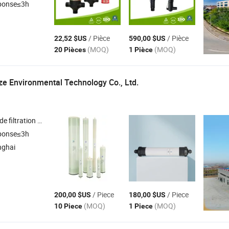
ponse≤3h
/ Pièce
/ Pièce
22,52 $US
590,00 $US
(MOQ)
(MOQ)
20 Pièces
1 Pièce
e Environmental Technology Co., Ltd.
 membrane d'eau de mer , membrane basse pression , membrane UF
ponse≤3h
nghai
/ Piece
/ Piece
200,00 $US
180,00 $US
(MOQ)
(MOQ)
10 Piece
1 Piece