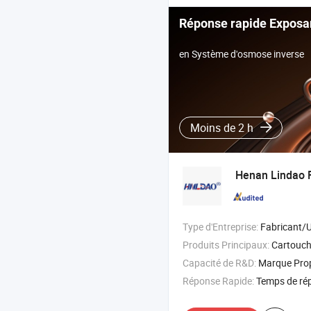
Réponse rapide Exposa
en Système d'osmose inverse
Moins de 2 h
Henan Lindao F
Type d'Entreprise:
Fabricant/Usine & 
Produits Principaux:
Cartouche de filtre à eau , élément de filtre à huile , élém
Capacité de R&D:
Marque Pr
Réponse Rapide:
Temps de ré