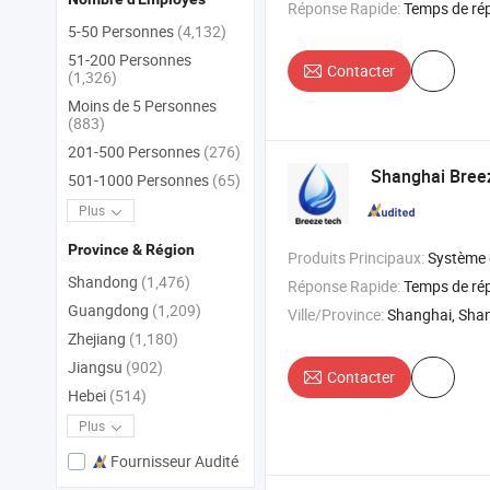
Réponse Rapide:
Temps de ré
5-50 Personnes
(4,132)
51-200 Personnes
Contacter
(1,326)
Moins de 5 Personnes
(883)
201-500 Personnes
(276)
Shanghai Breez
501-1000 Personnes
(65)
Plus
Province & Région
Produits Principaux:
Système de filtration d'eau , membrane RO 8040 ,
Shandong
(1,476)
Réponse Rapide:
Temps de ré
Guangdong
(1,209)
Ville/Province:
Shanghai, Sha
Zhejiang
(1,180)
Jiangsu
(902)
Contacter
Hebei
(514)
Plus
Fournisseur Audité