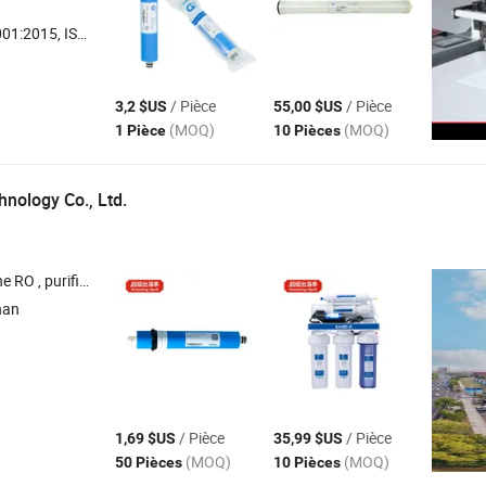
, ISO14001, ISO45001:2018
/ Pièce
/ Pièce
3,2 $US
55,00 $US
(MOQ)
(MOQ)
1 Pièce
10 Pièces
nology Co., Ltd.
 d'eau , filtre à eau , pompe à eau
nan
/ Pièce
/ Pièce
1,69 $US
35,99 $US
(MOQ)
(MOQ)
50 Pièces
10 Pièces