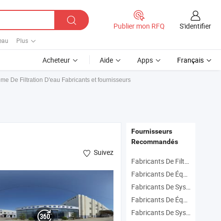
S'identifier
Publier mon RFQ
'eau
Plus
Acheteur
Aide
Apps
Français
me De Filtration D'eau Fabricants et fournisseurs
Fournisseurs
Recommandés
Suivez
Fabricants De Filtre De Réservoir D'aquarium
Fabricants De Équipement De L'eau
Fabricants De Système D'osmose Inverse
Fabricants De Équipement De Traitement De L'eau
Fabricants De Système De Traitement De L'eau