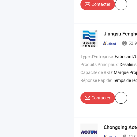
Contacter
Jiangsu Fengha
52.9
Type d'Entreprise:
Fabricant/Usine & 
Produits Principaux:
Désalinisation de l'eau de mer , osmose inverse , système d
Capacité de R&D:
Marque Pr
Réponse Rapide:
Temps de ré
Contacter
Chongqing Aoto
118