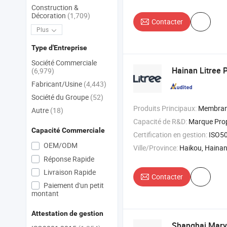
Construction &
Décoration
(1,709)
Contacter
Plus
Type d'Entreprise
Société Commerciale
Hainan Litree P
(6,979)
Fabricant/Usine
(4,443)
Société du Groupe
(52)
Produits Principaux:
Membrane UF , Module de membrane UF , Réacteur biologique à 
Autre
(18)
Capacité de R&D:
Marque Pr
Capacité Commerciale
Certification en gestion:
ISO5
OEM/ODM
Ville/Province:
Haikou, Haina
Réponse Rapide
Livraison Rapide
Contacter
Paiement d'un petit
montant
Attestation de gestion
Shanghai Marya