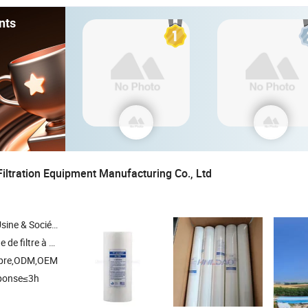
nts
iltration Equipment Manufacturing Co., Ltd
Société Commerciale
ent de filtre à air , élément de filtre en métal , élément de filtre séparé
opre,ODM,OEM
ponse≤3h