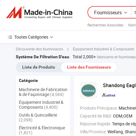
Fournisseurs
Recherches Associées:
fabr
Toutes Catégories
Découverte des fournisseurs
Équipement Industriel & Composants
Total 2,000+
Système De Filtration D'eau
fabricants et fournisseu
Liste de Produits
Liste des Fournisseurs
Catégorie
Shandong Eagl
Machinerie de Fabrication
& de Façonnage
(4,584)
Équipement Industriel &
Composants
(4,400)
Produits Principaux:
Machinerie pharmaceutique , machine pharmaceutique , syst
Outils & Quincaillerie
Capacité de R&D:
ODM,OEM
(2,098)
Réponse Rapide:
Temps de ré
Électricité & Électronique
Ville/Province:
Weifang, Shan
(1,821)