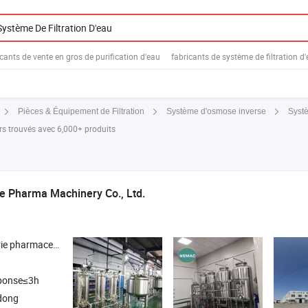
icants de vente en gros de purification d'eau
fabricants de système de filtration d
Systè
Pièces & Équipement de Filtration
Système d'osmose inverse
rs trouvés avec 6,000+ produits
e Pharma Machinery Co., Ltd.
ème d'eau purifiée , distillateur d'eau multi-effet , générateur de vapeur pure
ponse≤3h
dong