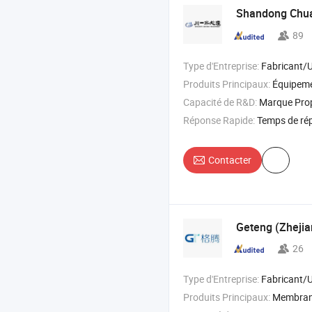
Shandong Chu
89
Type d'Entreprise:
Fabricant/Usine & 
Produits Principaux:
Équipement de traitement de l'eau , système d'osmose inverse , purifi
Capacité de R&D:
Marque Pro
Réponse Rapide:
Temps de ré
Contacter
Geteng (Zhejia
26
Type d'Entreprise:
Fabricant/Usine & 
Produits Principaux:
Membrane d