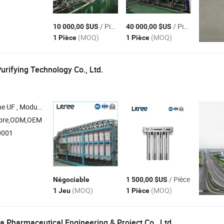
/ Pièce
/ Pièce
10 000,00 $US
40 000,00 $US
(MOQ)
(MOQ)
1 Pièce
1 Pièce
urifying Technology Co., Ltd.
membrane , Équipement de purification UF intégré , Purificateur d'eau domestique
opre,ODM,OEM
0001
n
/ Pièce
Négociable
1 500,00 $US
(MOQ)
(MOQ)
1 Jeu
1 Pièce
 Pharmaceutical Engineering & Project Co., Ltd.