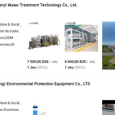
anyi
Treatment Technology Co., Ltd.
Water
Société Commerciale
cation de l'eau , ligne de remplissage d'eau , équipement de traitement des eaux usées
pre,ODM
ponse≤3h
/ Jeu
/ Jeu
7 500,00 $US
6 000,00 $US
(MOQ)
(MOQ)
1 Jeu
1 Jeu
ng) Environmental Protection Equipment Co., LTD
Société Commerciale
'osmose inverse