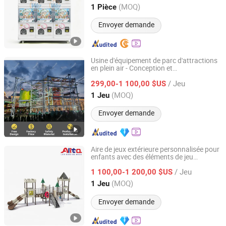
Guangdong, China
Depuis 2025
(MOQ)
1 Pièce
Envoyer demande
Usine d'équipement de parc d'attractions
en plein air - Conception et
Hangzhou Hogwood Amusement Equipment Co., Ltd.
personnalisation gratuites 3D
/ Jeu
299,00-1 100,00 $US
Zhejiang, China
Depuis 2025
(MOQ)
1 Jeu
Envoyer demande
Aire de jeux extérieure personnalisée pour
enfants avec des éléments de jeu
Wenzhou Alita Technology Co., Ltd.
imaginatifs
/ Jeu
1 100,00-1 200,00 $US
Zhejiang, China
Depuis 2025
(MOQ)
1 Jeu
Envoyer demande