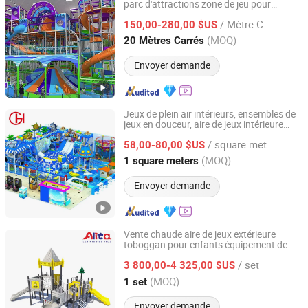
parc d'attractions zone de jeu pour
Nanjing Pegasus Recreation Equipment Co., Ltd.
enfants intérieur personnalisé par Cheer
/ Mètre Carré
Amusement
150,00-280,00 $US
Jiangsu, China
Depuis 2014
(MOQ)
20 Mètres Carrés
Envoyer demande
Jeux de plein air intérieurs, ensembles de
jeux en douceur, aire de jeux intérieure
Wenzhou Huaguan Amusement Equipment Co., Ltd.
pour enfants, installations de parc
/ square meters
d'attractions intérieur, équipements de jeu
58,00-80,00 $US
en douceur pour enfants
Zhejiang, China
Depuis 2025
(MOQ)
1 square meters
Envoyer demande
Vente chaude aire de jeux extérieure
toboggan pour enfants équipement de
Wenzhou Alita Technology Co., Ltd.
parc d'attractions
/ set
3 800,00-4 325,00 $US
Zhejiang, China
Depuis 2025
(MOQ)
1 set
Envoyer demande