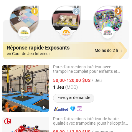
Réponse rapide Exposants
Moins de 2 h
en Cour de Jeu Intérieur
Parc d'attractions intérieur avec
trampoline complet pour enfants et
Hangzhou Hogwood Amusement Equipment Co., Ltd.
adultes, zone de jeux
/ Jeu
50,00-120,00 $US
Zhejiang, China
Depuis 2025
(MOQ)
1 Jeu
Envoyer demande
Parc d'attractions intérieur de haute
qualité avec trampoline, jouet hélicoptère,
Wenzhou Huaguan Amusement Equipment Co., Ltd.
toboggan et château gonflable pour
/ square meters
enfants
98,00-113,00 $US