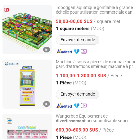
Toboggan aquatique gonflable à grande
échelle pour utilisation commerciale dans
Wenzhou Huaguan Amusement Equipment Co., Ltd.
les parcs d'attractions
/ square meters
58,00-80,00 $US
Zhejiang, China
Depuis 2025
(MOQ)
1 square meters
Envoyer demande
Machine à sous à pièces de monnaie pour
parc d'attractions intérieur, machine à prix
Guangzhou Zhuoman Animation Technology Co., Ltd.
cadeau
/ Pièce
1 100,00-1 300,00 $US
Guangdong, China
Depuis 2025
(MOQ)
1 Pièce
Envoyer demande
Wangerbao Équipement de
personnalisable super
divertissement
Guangzhou Wangerbao Software Development Co., Ltd.
double étage machine à sous arcade
/ Pièce
Gachapon jouets en capsule distributeur
600,00-603,00 $US
automatique
Guangdong, China
Depuis 2025
(MOQ)
1 Pièce