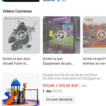
Vidéos Connexes
Qu'est-ce que Jeux
Qu'est-ce que
Qu'est-ce que Fi
virtuels Funin Vr,
Équipement de parc
intérieur arc-en-
simulateur de vol
d'attractions intérieur
personnalisé po
interactif de tir en réalité
pour enfants
aires de loisirs 
Équipement de terrain de jeu extérieur
virtuelle, équipement de
enfants
durable avec balançoire et toboggan pour
Wenzhou Shengxin Amusement Equipment Co., Ltd.
les écoles et les parcs d'attractions
parc d'attractions
/ Jeu
933,00-1 033,00 $US
Zhejiang, China
Depuis 2025
(MOQ)
1 Jeu
Envoyer demande