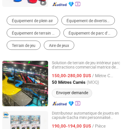
Cour de Jeu Intérieur
Manèges
Cour de Jeu Extérieur
Équipement de Jeux d'Eau
Autre machine de jeu à pièces
Toboggan
Solution de terrain de jeu intérieur parc
d'attractions commercial matrice de
Nanjing Pegasus Recreation Equipment Co., Ltd.
toboggans personnalisée parc de
/ Mètre Carré
toboggans intérieur par Cheer
150,00-280,00 $US
Amusement
Jiangsu, China
Depuis 2014
(MOQ)
50 Mètres Carrés
Envoyer demande
Distributeur automatique de jouets en
capsule Gacha mini personnalisé
Guangzhou Wangerbao Software Development Co., Ltd.
Wangerbao pour 50-100mm jouet
/ Pièce
190,00-194,00 $US