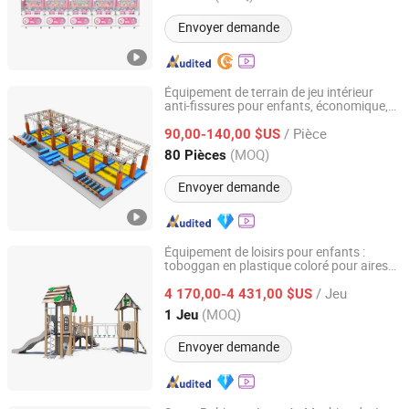
Envoyer demande
Équipement de terrain de jeu intérieur
anti-fissures pour enfants, économique,
TimeSourcing Amusement Company
pour parc d'attractions
/ Pièce
90,00-140,00 $US
Anhui, China
Depuis 2026
(MOQ)
80 Pièces
Envoyer demande
Équipement de loisirs pour enfants :
toboggan en plastique coloré pour aires
Wenzhou Dongliang Amusement Equipment Co., Ltd
de jeux, équipement de jeu en bois
/ Jeu
4 170,00-4 431,00 $US
Zhejiang, China
Depuis 2026
(MOQ)
1 Jeu
Envoyer demande