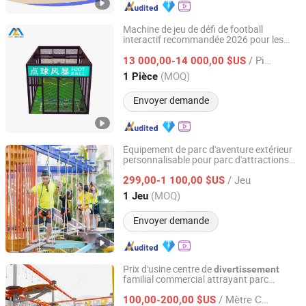
Machine de jeu de défi de football
interactif recommandée 2026 pour les
Guangzhou Mei Yi Lian Anime Technology Co., Ltd.
parcs d'attractions
/ Pièce
13 000,00-14 000,00 $US
Guangdong, China
Depuis 2026
(MOQ)
1 Pièce
Envoyer demande
Équipement de parc d'aventure extérieur
personnalisable pour parc d'attractions
Hangzhou Hogwood Amusement Equipment Co., Ltd.
en plein air comprend un parcours de
/ Jeu
cordes
299,00-1 100,00 $US
Zhejiang, China
Depuis 2025
(MOQ)
1 Jeu
Envoyer demande
Prix d'usine centre de
divertissement
familial commercial attrayant parc
Hangzhou Hogwood Amusement Equipment Co., Ltd.
d'attractions conception gratuite parc
/ Mètre Carré
d'aventure parcours de cordes
100,00-200,00 $US