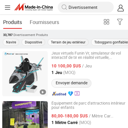
Produits
Fournisseurs
Divertissement
Produits
33,787
Navire
Diapositive
Terrain de jeu extérieur
Toboggans gonflable
Jeux virtuels Funin Vr, simulateur de vol
interactif de tir en réalité virtuelle,
Zhuoyuan Co., Ltd.
équipement de parc d'attractions
/ Jeu
10 100,00 $US
Guangdong, China
Depuis 2025
(MOQ)
1 Jeu
Envoyer demande
Équipement de parc d'attractions intérieur
pour enfants
Huaqi Amusement Equipment (Guangzhou) Co., Ltd.
/ Mètre Carré
80,00-180,00 $US
Guangdong, China
Depuis 2025
(MOQ)
1 Mètre Carré