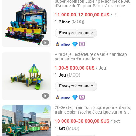
Super Robinson Luxe 4p Machine de Jeu
d'Arcade de Tir pour Parc d'Attractions
Guangzhou Dinibao Animation Technology Co., Ltd.
/ Pièce
11 000,00-12 000,00 $US
Guangdong, China
Depuis 2025
(MOQ)
1 Pièce
Envoyer demande
Aire de jeu extérieure de série handicap
pour parcs d'attractions
Wenzhou East Amusement Equipment Co., Ltd
/ Jeu
1,00-5 000,00 $US
Zhejiang, China
Depuis 2022
(MOQ)
1 Jeu
Envoyer demande
20-Seater Train touristique pour enfants,
train de sightseeing électrique sur rails
Changzhou Aodudu Leisure Co Ltd
sans piste
/ set
10 000,00-30 000,00 $US
Jiangsu, China
Depuis 2014
(MOQ)
1 set