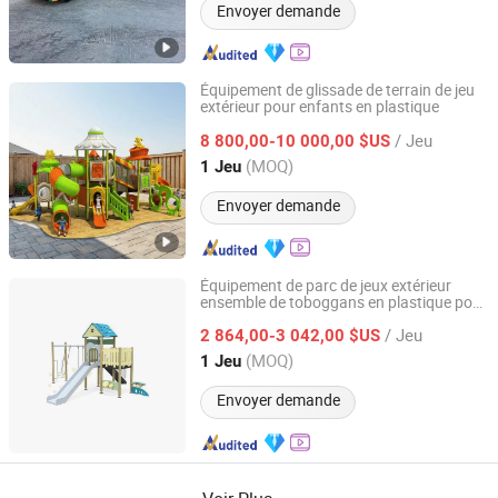
Envoyer demande
Équipement de glissade de terrain de jeu
extérieur pour enfants en plastique
Huadong Entertainment Equipment Co., Ltd.
/ Jeu
8 800,00-10 000,00 $US
Zhejiang, China
Depuis 2008
(MOQ)
1 Jeu
Envoyer demande
Équipement de parc de jeux extérieur
ensemble de toboggans en plastique pour
Wenzhou Dongliang Amusement Equipment Co., Ltd
enfants grand jouet en panneau PE pour
/ Jeu
enfants
2 864,00-3 042,00 $US
Zhejiang, China
Depuis 2026
(MOQ)
1 Jeu
Envoyer demande