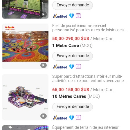
Envoyer demande
Filet de jeu intérieur arc-en-ciel
personnalisé pour les aires de loisirs des
Huaqi Amusement Equipment (Guangzhou) Co., Ltd.
enfants
/ Mètre Carré
50,00-290,00 $US
Guangdong, China
Depuis 2025
(MOQ)
1 Mètre Carré
Envoyer demande
Super parc d'attractions intérieur multi-
activités de luxe pour enfants avec zone
Guangzhou Big Whale Amusement Equipment Co. Ltd
de jeux d'arcade, aire de jeux en mousse,
/ Mètre Carré
zone de saut et château gonflable
65,00-158,00 $US
Guangdong, China
Depuis 2025
(MOQ)
10 Mètres Carrés
Envoyer demande
Équipement de terrain de jeu intérieur