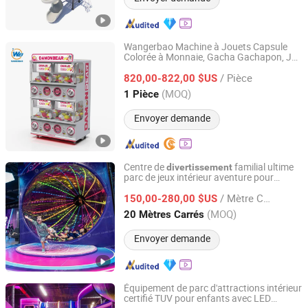
Wangerbao Machine à Jouets Capsule
Colorée à Monnaie, Gacha Gachapon, Jeu
Guangzhou Wangerbao Software Development Co., Ltd.
d'Arcade Parfait pour les Parcs
/ Pièce
d'Attractions pour Enfants
820,00-822,00 $US
Guangdong, China
Depuis 2025
(MOQ)
1 Pièce
Envoyer demande
Centre de
familial ultime
divertissement
parc de jeux intérieur aventure pour
Nanjing Pegasus Recreation Equipment Co., Ltd.
enfants par Cheer Amusement
/ Mètre Carré
150,00-280,00 $US
Jiangsu, China
Depuis 2014
(MOQ)
20 Mètres Carrés
Envoyer demande
Équipement de parc d'attractions intérieur
certifié TUV pour enfants avec LED
Nanjing Pegasus Recreation Equipment Co., Ltd.