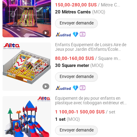
Diapositives personnalisées par Cheer
/ Mètre Carré
Amusement
150,00-280,00 $US
Jiangsu, China
Depuis 2014
(MOQ)
20 Mètres Carrés
Envoyer demande
Enfants Équipement de Loisirs Aire de
Jeux pour Jardin d'Enfants/École
Wenzhou Alita Technology Co., Ltd.
Maternelle Ensemble de Jeux Doux
/ Square meter
80,00-160,00 $US
Zhejiang, China
Depuis 2025
(MOQ)
30 Square meter
Envoyer demande
Équipement de jeu pour enfants en
plastique avec toboggan extérieur et
Wenzhou Alita Technology Co., Ltd.
intérieur pour parc d'attractions
/ set
1 100,00-1 500,00 $US
Zhejiang, China
Depuis 2025
(MOQ)
1 set
Envoyer demande