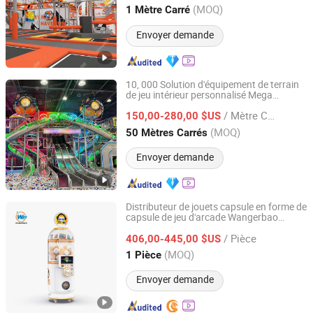
Zhejiang, China
Depuis 2025
(MOQ)
1 Mètre Carré
Envoyer demande
10, 000 Solution d'équipement de terrain
de jeu intérieur personnalisé Mega
Nanjing Pegasus Recreation Equipment Co., Ltd.
Children Playground par Cheer
/ Mètre Carré
Amusement
150,00-280,00 $US
Jiangsu, China
Depuis 2014
(MOQ)
50 Mètres Carrés
Envoyer demande
Distributeur de jouets capsule en forme de
capsule de jeu d'arcade Wangerbao
Guangzhou Wangerbao Software Development Co., Ltd.
Premium
/ Pièce
406,00-445,00 $US
Guangdong, China
Depuis 2025
(MOQ)
1 Pièce
Envoyer demande