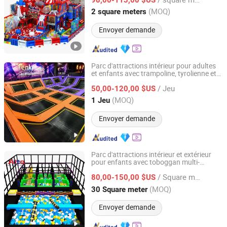
Zhejiang, China
Depuis 2025
(MOQ)
2 square meters
Envoyer demande
Parc d'attractions intérieur pour adultes
et enfants avec trampoline, tyrolienne et
Hangzhou Hogwood Amusement Equipment Co., Ltd.
parcours de cordes
/ Jeu
50,00-120,00 $US
Zhejiang, China
Depuis 2025
(MOQ)
1 Jeu
Envoyer demande
Parc d'attractions intérieur et extérieur
pour enfants avec toboggan multi-
Wenzhou Alita Technology Co., Ltd.
fonctionnel et jeux amusants
/ Square meter
80,00-150,00 $US
Zhejiang, China
Depuis 2025
(MOQ)
30 Square meter
Envoyer demande