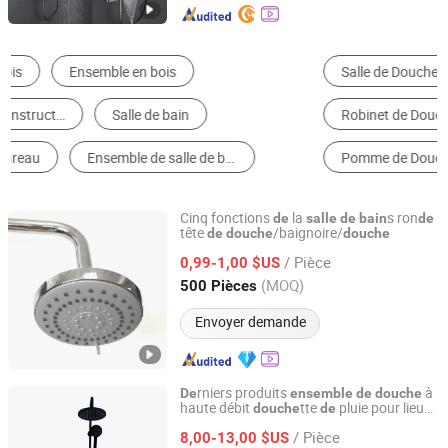
Salle de Douche Simple
Robinet de Lavabo
Robinet de Douche
Ensemble de Douche
Pomme de Douche
Robinet de Baignoire
Cinq fonctions
la
s ron
de
salle
de
bain
de
tête
/baignoire/
de
douche
douche
Yuyao Haiteng Import & Export Co., Ltd.
/ Pièce
0,99-1,00 $US
Zhejiang, China
Depuis 2017
(MOQ)
500 Pièces
Envoyer demande
rniers produits
à
De
ensemble
de
douche
haute débit
tte
pluie pour lieu
douche
de
Wenzhou Kelin Sanitary Ware Co., Ltd
public
de
douche
/ Pièce
8,00-13,00 $US