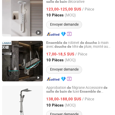
décorative
salle
de
bain
Zhongshan Lanhua Kitchenware Co., Ltd.
/ Pièce
123,00-125,00 $US
Guangdong, China
Depuis 2026
(MOQ)
10 Pièces
Envoyer demande
robinet
à main
Ensemble
de
de
douche
avec
tête
pluie, monté au
douche
de
de
Zhongshan Lanhua Kitchenware Co., Ltd.
mur, pour
salle
de
bain
/ Pièce
17,00-18,5 $US
Guangdong, China
Depuis 2026
(MOQ)
10 Pièces
Envoyer demande
Approbation
filigrane Accessoire
de
de
luxe
salle
de
bain
de
Ensemble
de
Foshan Contop Bathroom Co., Ltd.
à main en gunmetal
douche
/ Pièce
138,00-188,00 $US
Guangdong, China
Depuis 2016
(MOQ)
10 Pièces
Envoyer demande