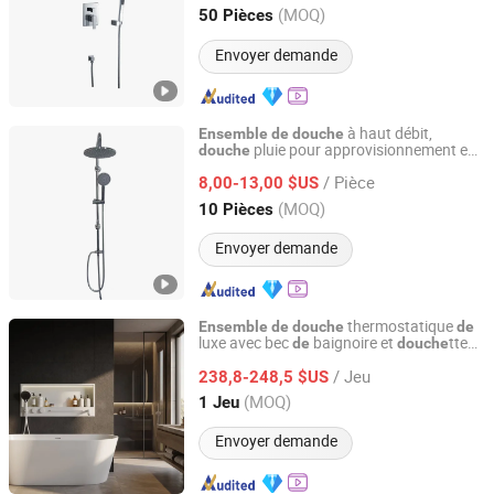
Guangdong, China
Depuis 2018
(MOQ)
50 Pièces
Envoyer demande
à haut débit,
Ensemble
de
douche
pluie pour approvisionnement en
douche
Wenzhou Kelin Sanitary Ware Co., Ltd
gros en ingénierie
/ Pièce
8,00-13,00 $US
Zhejiang, China
Depuis 2026
(MOQ)
10 Pièces
Envoyer demande
thermostatique
Ensemble
de
douche
de
luxe avec bec
baignoire et
tte
de
douche
Cassbern Sanitary Ware (Ningbo) Co., Ltd.
pour
salle
de
bain
/ Jeu
238,8-248,5 $US
Zhejiang, China
Depuis 2026
(MOQ)
1 Jeu
Envoyer demande