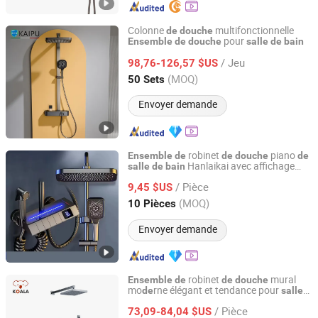
Colonne
multifonctionnelle
de
douche
pour
Ensemble
de
douche
salle
de
bain
Kaiping City Kaipu Sanitary Ware Co., LTD
/ Jeu
98,76-126,57 $US
Guangdong, China
Depuis 2023
(MOQ)
50 Sets
Envoyer demande
robinet
piano
Ensemble
de
de
douche
de
Hanlaikai avec affichage
salle
de
bain
Wenzhou Hanlaikai Sanitary Ware Co., Ltd
LCD,
ensemble
de
douche
/ Pièce
thermostatique LED
haute qualité
9,45 $US
de
Zhejiang, China
Depuis 2023
(MOQ)
10 Pièces
Envoyer demande
robinet
mural
Ensemble
de
de
douche
mo
rne élégant et tendance pour
de
salle
Shenzhen Koala Kitchen & Bath Co., Ltd.
de
bain
/ Pièce
73,09-84,04 $US