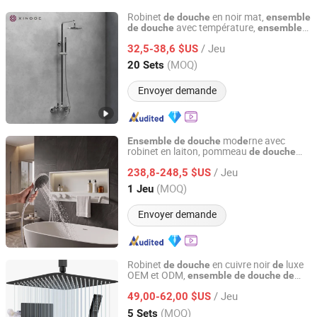
Robinet
en noir mat,
de
douche
ensemble
avec température,
de
douche
ensemble
Guangdong Jiange Ceramic Co., Ltd.
luxe avec effet casca
et
de
douche
de
de
/ Jeu
pluie, étanche
32,5-38,6 $US
Guangdong, China
Depuis 2023
(MOQ)
20 Sets
Envoyer demande
mo
rne avec
Ensemble
de
douche
de
robinet en laiton, pommeau
de
douche
Cassbern Sanitary Ware (Ningbo) Co., Ltd.
pluie et spray à main
/ Jeu
238,8-248,5 $US
Zhejiang, China
Depuis 2026
(MOQ)
1 Jeu
Envoyer demande
Robinet
en cuivre noir
luxe
de
douche
de
OEM et ODM,
ensemble
de
douche
de
Nanjing Xiangye Sports Technology Co., Ltd
complet caché
salle
de
bain
/ Jeu
multifonctionnel
49,00-62,00 $US
Jiangsu, China
Depuis 2024
(MOQ)
5 Sets