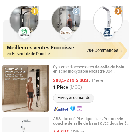
Meilleures ventes Fournisseurs
70+ Commandes
en Ensemble de Douche
Système d'accessoires
de
salle
de
bain
en acier inoxydable encastré 304
Cassbern Sanitary Ware (Ningbo) Co., Ltd.
ensemble
de
douche
/ Pièce
208,5-219,5 $US
Zhejiang, China
Depuis 2026
(MOQ)
1 Pièce
Envoyer demande
ABS chromé Plastique frais Pomme
de
s avec
à
douche
de
salle
de
bain
douche
YUYAO QIANHANG SANITARY WARE FACTORY
main
/ Pièce
1,6 $US