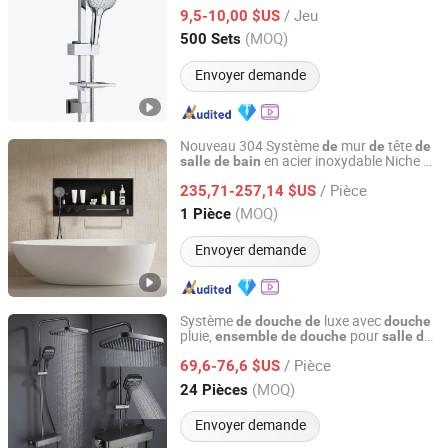
qualité
/ Jeu
9,5-10,00 $US
Zhejiang, China
Depuis 2023
(MOQ)
500 Sets
Envoyer demande
Nouveau 304 Système
mur
tête
de
de
de
en acier inoxydable Niche
salle
de
bain
de
Cassbern Sanitary Ware (Ningbo) Co., Ltd.
baignoire
Ensemble
de
douche
/ Pièce
235,71-257,14 $US
Zhejiang, China
Depuis 2026
(MOQ)
1 Pièce
Envoyer demande
Système
luxe avec
de
douche
de
douche
pluie,
pour
ensemble
de
douche
salle
de
Zhejiang Meikty Appliance Co., Ltd.
bain
/ Pièce
69,6-76,6 $US
Zhejiang, China
Depuis 2021
(MOQ)
24 Pièces
Envoyer demande