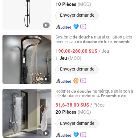
Zhejiang, China
Depuis 2026
(MOQ)
10 Pièces
Envoyer demande
Système
mural en laiton plein
de
douche
avec écran
luxe,
de
douche
de
ensemble
Guangzhou Homedec Sanitary Ware Co., Ltd.
, anneau pressurisé, gran
de
douche
de
/ Jeu
casca
, accessoires
190,00-280,00 $US
de
Guangdong, China
Depuis 2022
(MOQ)
1 Jeu
Envoyer demande
Robinet
numérique en laiton à
de
douche
clé
piano mo
rne 4
de
de
Ensemble
de
Taizhou Bobao Industry & Trade Co., Ltd.
douche
/ Pièce
31,6-38,00 $US
Zhejiang, China
Depuis 2024
(MOQ)
20 Pièces
Envoyer demande