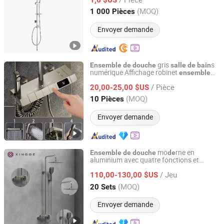
Zhejiang, China
Depuis 2019
(MOQ)
1 000 Pièces
Envoyer demande
gris
s
Ensemble
de
douche
salle
de
bain
numérique Affichage robinet
ensemble
Quanzhou Xintezi Sanitary Ware Industry Co., Ltd.
Baignoire, chau
et froi
, 4
de
douche
de
de
/ Pièce
fonctions,
type
20,00-25,00 $US
ensemble
de
douche
de
Tap
Fujian, China
Depuis 2024
(MOQ)
10 Pièces
Envoyer demande
mo
rne en
Ensemble
de
douche
de
aluminium avec quatre fonctions et
Guangdong Jiange Ceramic Co., Ltd.
affichage numérique, sanitaire
de
salle
de
/ Jeu
,
pluie avec
110,00-130,00 $US
bain
ensemble
de
douche
mélangeur
Guangdong, China
Depuis 2023
(MOQ)
20 Sets
Envoyer demande