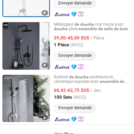
Envoyer demande
Mélangeur
noir mural avec
de
douche
pluie
douche
ensemble
de
salle
de
bain
FOSHAN L'OASIS SANITARY WARE CO.,LTD
sanitaire
/ Pièce
39,00-45,00 $US
Guangdong, China
Depuis 2016
(MOQ)
1 Pièce
Envoyer demande
Robinet
extérieure en
de
douche
céramique exposée avec
ensemble
de
Hangzhou Shata International Trading Co., Ltd.
à main avec CE/ISO
douche
/ Jeu
60,42-62,75 $US
Zhejiang, China
Depuis 2021
(MOQ)
100 Sets
Envoyer demande