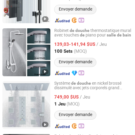
Envoyer demande
Robinet
thermostatique mural
de
douche
avec touches
piano pour
de
salle
de
bain
Hangzhou Shata International Trading Co., Ltd.
/ Jeu
139,03-141,94 $US
Zhejiang, China
Depuis 2021
(MOQ)
100 Sets
Envoyer demande
Système
en nickel brossé
de
douche
dissimulé avec jets corporels grand
Guangzhou Homedec Sanitary Ware Co., Ltd.
15X28 pouces
robinet
ensemble
de
de
/ Jeu
luxe multifonction accessoires
749,00 $US
douche
de
pluie au plafond
de
salle
de
bain
douche
Guangdong, China
Depuis 2022
(MOQ)
1 Jeu
Envoyer demande