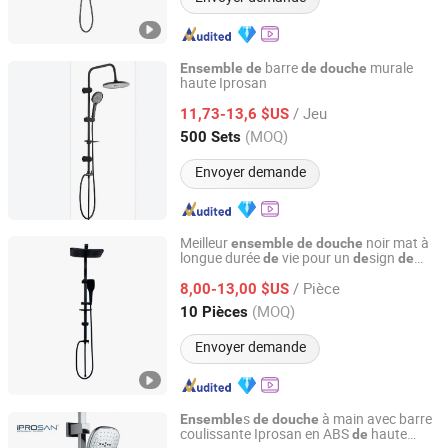
barre
murale
Ensemble
de
de
douche
haute Iprosan
Cixi Lixiang Sanitary Ware Co., Ltd
/ Jeu
11,73-13,6 $US
Zhejiang, China
Depuis 2023
(MOQ)
500 Sets
Envoyer demande
Meilleur
noir mat à
ensemble
de
douche
longue durée
vie pour un
sign
de
de
de
Wenzhou Kelin Sanitary Ware Co., Ltd
haut
gamme
salle
de
bain
de
/ Pièce
8,00-13,00 $US
Zhejiang, China
Depuis 2026
(MOQ)
10 Pièces
Envoyer demande
s
à main avec barre
Ensemble
de
douche
coulissante Iprosan en ABS
haute
de
Cixi Lixiang Sanitary Ware Co., Ltd