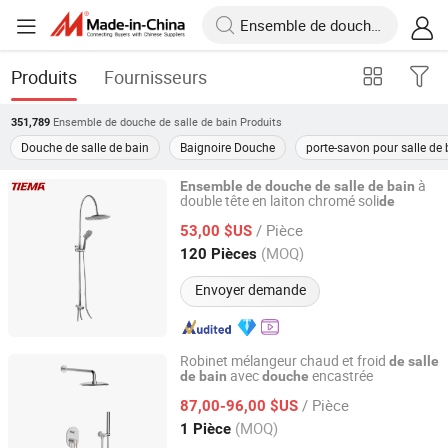
Produits
Fournisseurs
Ensemble de douche de salle de bain
Produits
351,789
Douche de salle de bain
Baignoire Douche
porte-savon pour salle de 
à
Ensemble
de
douche
de
salle
de
bain
double tête en laiton chromé soli
de
Taizhou Zhengshing Valve Co., Ltd.
/ Pièce
53,00 $US
Zhejiang, China
Depuis 2014
(MOQ)
120 Pièces
Envoyer demande
Robinet mélangeur chaud et froid
de
salle
avec
encastrée
de
bain
douche
Foshan Aqua Gallery Company Limited
/ Pièce
87,00-96,00 $US
Guangdong, China
Depuis 2012
(MOQ)
1 Pièce