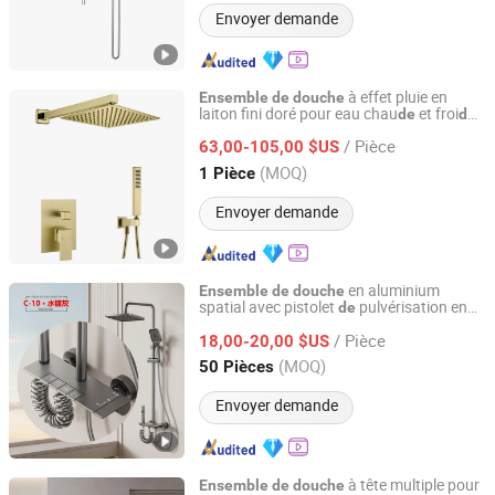
Envoyer demande
à effet pluie en
Ensemble
de
douche
laiton fini doré pour eau chau
et froi
,
de
de
Foshan Aqua Gallery Company Limited
mitigeur
encastré à
ux
de
douche
de
/ Pièce
fonctions pour
63,00-105,00 $US
salle
de
bain
Guangdong, China
Depuis 2012
(MOQ)
1 Pièce
Envoyer demande
en aluminium
Ensemble
de
douche
spatial avec pistolet
pulvérisation en
de
Zhejiang Caidun Sanitary Ware Co.,Ltd
métal
/ Pièce
18,00-20,00 $US
Zhejiang, China
Depuis 2025
(MOQ)
50 Pièces
Envoyer demande
à tête multiple pour
Ensemble
de
douche