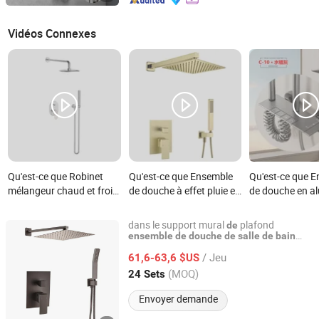
Vidéos Connexes
Qu'est-ce que Robinet
Qu'est-ce que Ensemble
Qu'est-ce que 
mélangeur chaud et froid
de douche à effet pluie en
de douche en a
de salle de bain avec
laiton fini doré pour eau
spatial avec pis
douche encastrée
chaude et froide, mitigeur
pulvérisation e
dans le support mural
plafond
de
de douche encastré à
ensemble
de
douche
de
salle
de
bain
Zhejiang Meikty Appliance Co., Ltd.
pluie
overhead
douche
douche
ensemble
deux fonctions pour salle
/ Jeu
mélangeur
dissimulé
61,6-63,6 $US
de
de
douche
de bain
Zhejiang, China
Depuis 2021
(MOQ)
24 Sets
Envoyer demande