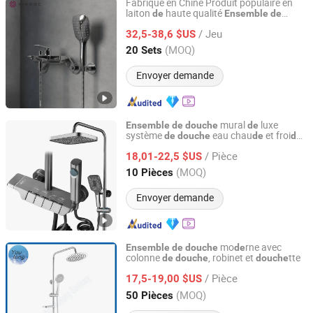
Fabriqué en Chine Produit populaire en
laiton
haute qualité
de
Ensemble
de
Guangdong Jiange Ceramic Co., Ltd.
à
ux boutons avec casca
douche
de
de
/ Jeu
pour
pluie
32,5-38,6 $US
salle
de
bain
Douche
Guangdong, China
Depuis 2023
(MOQ)
20 Sets
Envoyer demande
mural
luxe
Ensemble
de
douche
de
système
eau chau
et froi
de
douche
de
de
Quanzhou Xintezi Sanitary Ware Industry Co., Ltd.
tête
ensemble
de
douche
de
douche
/ Pièce
style touches
piano multifonction pour
18,01-22,5 $US
de
salle
de
bain
Fujian, China
Depuis 2024
(MOQ)
10 Pièces
Envoyer demande
mo
rne avec
Ensemble
de
douche
de
colonne
, robinet et
tte
de
douche
douche
Ningbo Youlong International Trading Co., Ltd.
/ Pièce
17,5-19,00 $US
Zhejiang, China
Depuis 2022
(MOQ)
50 Pièces