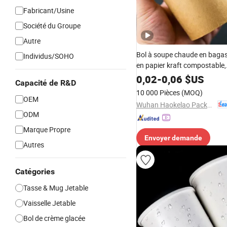
Fabricant/Usine
Société du Groupe
Autre
Bol à soupe chaude en baga
Individus/SOHO
en papier kraft compostable,
biodégradable et jetable ave
0,02
-
0,06
$US
Capacité de R&D
en PP
10 000 Pièces
(MOQ)
OEM
Wuhan Haokelao Packaging Technology Co., Ltd.
ODM
Marque Propre
Envoyer demande
Autres
Catégories
Tasse & Mug Jetable
Vaisselle Jetable
Bol de crème glacée