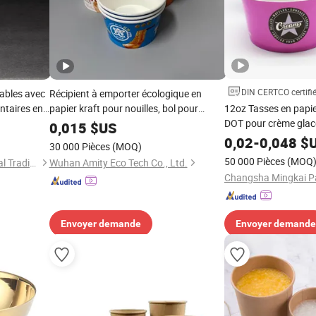
DIN CERTCO certifi
tables avec
Récipient à emporter écologique en
ntaires en
papier kraft pour nouilles, bol pour
12oz Tasses en papier
à sauce en
soupe chaude avec couvercle en papier
DOT pour crème glac
0,015
$US
plat
bols en papier, tasse
0,02
-
0,048
$
30 000 Pièces
(MOQ)
50 000 Pièces
(MOQ
Qingdao Newrgy International Trading Co., Ltd
Wuhan Amity Eco Tech Co., Ltd.
Envoyer demande
Envoyer demande