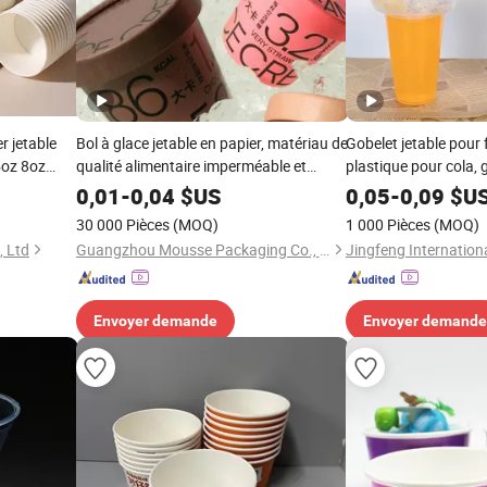
r jetable
Bol à glace jetable en papier, matériau de
Gobelet jetable pour 
5oz 8oz
qualité alimentaire imperméable et
plastique pour cola, 
'eau avec
résistant à l'huile, vente en gros
lait avec couvercle d
0,01
-
0,04
$US
0,05
-
0,09
$U
collations, paille créa
30 000 Pièces
(MOQ)
1 000 Pièces
(MOQ)
popcorn avec support
, Ltd
Guangzhou Mousse Packaging Co., Ltd.
Jingfeng Internationa
collations
Envoyer demande
Envoyer demande