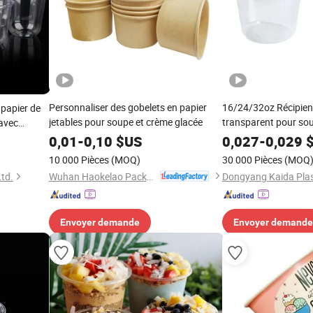
Personnaliser des gobelets en papier
16/24/32oz Récipient
 papier de
jetables pour soupe et crème glacée
transparent pour sou
 avec
collation à emporter,
l à soupe en
0,01
-
0,10
$US
0,027
-
0,029
$
avec couvercle pour 
10 000 Pièces
(MOQ)
30 000 Pièces
(MOQ
aliments
Wuhan Haokelao Packaging Technology Co., Ltd.
td.
Envoyer demande
Envoyer demande