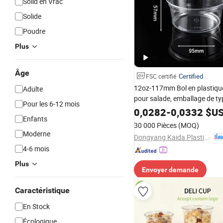
Solid en Vrac
Solide
Poudre
Plus
Âge
Certified
FSC certifié
12oz-117mm Bol en plastique
Adulte
pour salade, emballage de ty
Pour les 6-12 mois
usage individuel
0,0282
-
0,0332
$U
Enfants
30 000 Pièces
(MOQ)
Moderne
Dongyang Kaida Plastics Co., Ltd
4-6 mois
Plus
Envoyer demande
Caractéristique
En Stock
Écologique