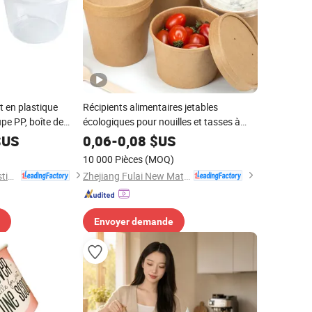
 en plastique
Récipients alimentaires jetables
pe PP, boîte de
écologiques pour nouilles et tasses à
 pot rond jetable
soupe chaude
US
0,06
-
0,08
$US
le stockage des
)
10 000 Pièces
(MOQ)
Dongyang Kaida Plastics Co., Ltd
Zhejiang Fulai New Materials Co., Ltd
Envoyer demande