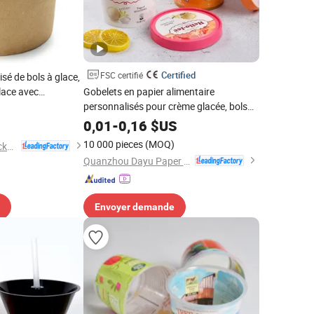
Certified
FSC certifié
sé de bols à glace,
lace avec
Gobelets en papier alimentaire
personnalisés pour crème glacée, bols
de yaourt glacé, contenants jetables
0,01
-
0,16
$US
)
10 000 pieces
(MOQ)
Wuhan Haokelao Packaging Technology Co., Ltd.
Quanzhou Dayu Paper & Plastic Products Co., Ltd.
Envoyer demande