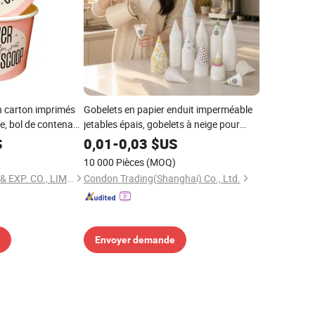
n carton imprimés
Gobelets en papier enduit imperméable
e, bol de contenant
jetables épais, gobelets à neige pour
yaourt glacé, crème glacée, bar à
S
0,01
-
0,03
$US
desserts, bol pour animaux en papier
)
10 000 Pièces
(MOQ)
kraft
EVER GREATER IMP. & EXP. CO., LIMITED
Condon Trading(Shanghai) Co., Ltd.
Envoyer demande