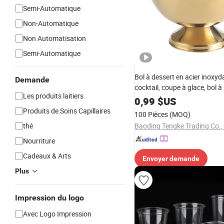
Semi-Automatique
Non-Automatique
Non Automatisation
Semi-Automatique
Bol à dessert en acier inoxyda
Demande
cocktail, coupe à glace, bol à
Les produits laitiers
bol à en-cas
0,99
$US
Produits de Soins Capillaires
100 Pièces
(MOQ)
thé
Baoding Tengke Trading Co., 
Nourriture
Cadeaux & Arts
Envoyer demande
Plus
Impression du logo
Avec Logo Impression