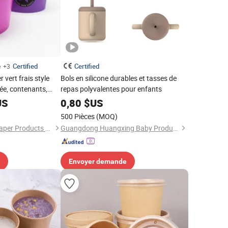
Certified
Certified
é
+3
 vert frais style
Bols en silicone durables et tasses de
ée, contenants,
repas polyvalentes pour enfants
s à yaourt
US
0,80
$US
)
500 Pièces
(MOQ)
Changsha Mingkai Paper Products Co., Ltd.
Guangdong Huangxing Baby Products Co., Ltd.
Envoyer demande