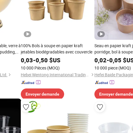
ble, verre à
100% Bols à soupe en papier kraft
Seau en papier kraft 
 pudding,
jetables biodégradables avec couvercle
porridge, bol à soup
PE pour emporter, tas
0,03
-
0,50
$US
0,02
-
0,05
$U
instantanées
10 000 Pièces
(MOQ)
10 000 piece
(MOQ)
Ltd.
Hebei Wentong International Trading Co., Ltd.
Envoyer demande
Envoyer demande