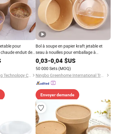
jetable pour
Bol à soupe en papier kraft jetable et
e chaude enduit de
seau à nouilles pour emballage à
se de nouilles
emporter
S
0,03
-
0,04
$US
50 000 Sets
(MOQ)
Hefei Baide Packaging Technology Co., Ltd.
Ningbo Greenhome International Trade Co., Ltd.
Envoyer demande