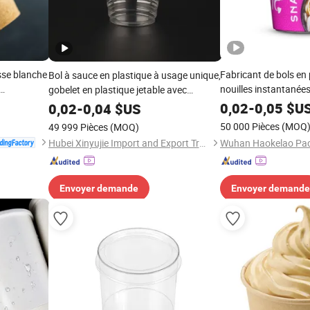
sse blanche
Fabricant de bols en 
Bol à sauce en plastique à usage unique,
nouilles instantanée
gobelet en plastique jetable avec
c couvercle
aliments instantanés
couvercle plat, portion de tasse
0,02
-
0,05
$U
0,02
-
0,04
$US
50 000 Pièces
(MOQ
49 999 Pièces
(MOQ)
Hubei Xinyujie Import and Export Trading Co., Ltd.
Envoyer demande
Envoyer demande