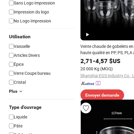
Sans Logo Impression
Impression du logo
No Logo Impression
Utilisation
Vaisselle
Vente chaude de gobelets en
haute qualité en PP, PS, PLA
Articles Divers
couvercle et boîte en bas, bo
2,71
-
4,57
$US
Épice
papier 250-1000ml
20 000 Kg
(MOQ)
Verre Coupe bureau
Shanghai EGS Industry Co., L
Cristal
Plus
Envoyer demande
Type d'ouvrage
Liquide
Pâte