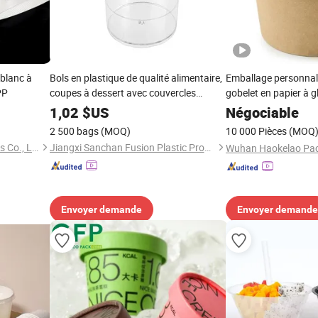
 blanc à
Bols en plastique de qualité alimentaire,
Emballage personnali
PP
coupes à dessert avec couvercles
gobelet en papier à g
réutilisables pour jus de fruits
couvercles
1,02
$US
Négociable
2 500 bags
(MOQ)
10 000 Pièces
(MOQ
Changzhou Bio Hotel Supplies Co., Ltd.
Jiangxi Sanchan Fusion Plastic Products Co., Ltd.
Envoyer demande
Envoyer demande