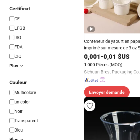
Certificat
CE
LFGB
ISO
Conteneur de yaourt en papie
FDA
imprimé sur mesure de 3 oz 
12oz 16oz 20oz résistant à l
0,001
-
0,01
$US
CIQ
couvercle plat pour emporter
1 000 Pièces
(MOQ)
Plus
Sichuan Brest Packaging Co.
Couleur
Multicolore
Envoyer demande
unicolor
Noir
Transparent
Bleu
Plus