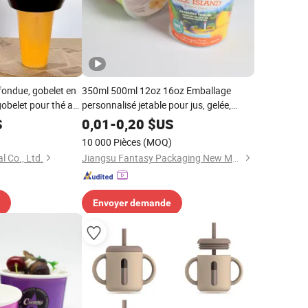
fondue, gobelet en
350ml 500ml 12oz 16oz Emballage
gobelet pour thé au
personnalisé jetable pour jus, gelée,
e plateau à
boisson, bonbon, biscuit, collation,
S
0,01
-
0,20
$US
tive, gobelet à
nouille, jouet, bol de crème glacée,
10 000 Pièces
(MOQ)
 pour bol à
yaourt avec couvercle en papier,
l Co., Ltd.
Jiangsu Fantasy Packaging New Material Co., Ltd.
étiquette, tasse en plastique PP
Envoyer demande