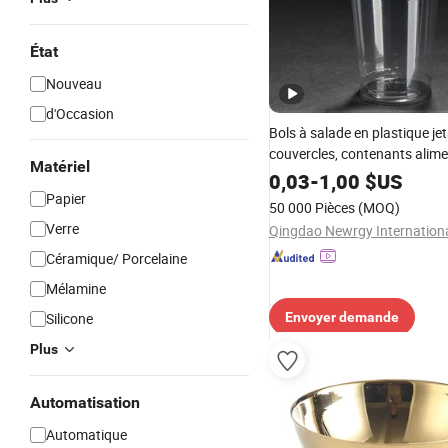
État
Nouveau
d'Occasion
Bols à salade en plastique je
couvercles, contenants alime
Matériel
plastique jetables, gobelets 
0,03
-
1,00
$US
plastique avec couvercles
Papier
50 000 Pièces
(MOQ)
Verre
Céramique/ Porcelaine
Mélamine
Silicone
Envoyer demande
Plus
Automatisation
Automatique