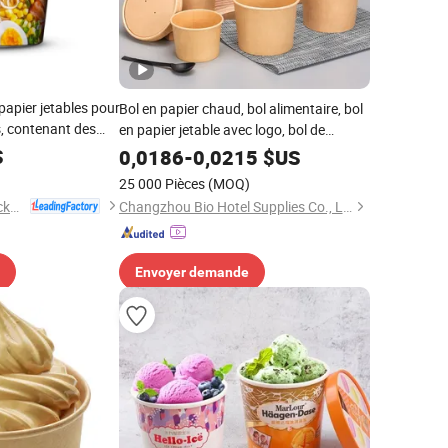
papier jetables pour
Bol en papier chaud, bol alimentaire, bol
s, contenant des
en papier jetable avec logo, bol de
nouilles personnalisé, à emporter
S
0,0186
-
0,0215
$US
)
25 000 Pièces
(MOQ)
Wuhan Haokelao Packaging Technology Co., Ltd.
Changzhou Bio Hotel Supplies Co., Ltd.
Envoyer demande