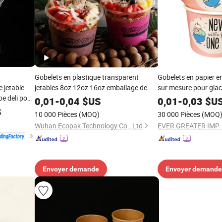
Gobelets en plastique transparent
Gobelets en papier e
 jetable
jetables 8oz 12oz 16oz emballage de
sur mesure pour glac
pe deli pour
salades de fruits acai
pour glace
0,01
-
0,04
$US
0,01
-
0,03
$U
S
10 000 Pièces
(MOQ)
30 000 Pièces
(MOQ
Wuhan Ecopak Technology Co., Ltd
Envoyer demande
Envoyer demande