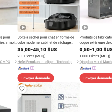
le pour
Boîte à sécher pour chat en forme de
Produits de fabricati
ire, armoire
cube moderne, cabinet de séchage
coque extérieure de 
pliable, solution pour animaux de
personnalisé
35,00
-
45,10
$US
0,50
-
1,00
$U
compagnie
200 Pièces
(MOQ)
1 000 Pièces
(MOQ)
LINSEN RAILWAY VEHICLE COMPONENTS CO., LTD.
Hefei Fengkun Intelligent Technology Co., Ltd
Qingdao Merid Machi
Envoyer demande
Envoyer demande