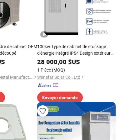
cadre de cabinet OEM
100kw Type de cabinet de stockage
 découpé
d'énergie intégré IP54 Design extérieur
de produits solaires puissants
US
28 000,00
$US
1 Pièce
(MOQ)
Guangdong HuaLei Metal Manufacturing Co., Ltd
Shinefar Solar Co., Ltd
Envoyer demande