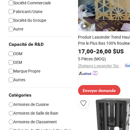
Société Commerciale
Fabricant/Usine
Société du Groupe
Autre
Produit Leasinder Trend Haut
Prix le Plus Bas 100% Roulea
Capacité de R&D
Tissage en Rotin Naturel pou
17,00
-
26,00
$US
ODM
Décoration de Meubles et de
5 Pièces
(MOQ)
OEM
Zhejiang Leasinder Technology Co., Ltd.
Marque Propre
Autres
Envoyer demande
Catégories
Armoires de Cuisine
Armoires de Salle de Bain
Armoires de Classement