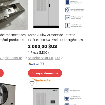
de traitement des
Kstar 200kw Armoire de Batterie
 métal, produit OEM
Extérieure IP54 Produits Énergétiques
al
Solaires Puissants en Promotion
2 000,00
$US
1 Pièce
(MOQ)
Shenzhen Lingxuan Supply Chain Technology Co., Ltd.
Shinefar Solar Co., Ltd
Envoyer demande