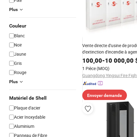
Fixé
Plus
Couleur
Blanc
Noir
Vente directe d'usine de prod
d'extinction d'incendie à age
Jaune
FM-200
100,00
-
10 000,00
Gris
1 Pièce
(MOQ)
Rouge
Plus
Envoyer demande
Matériel de Shell
Plaque d'acier
Acier Inoxydable
Aluminium
Panneau de Fibre