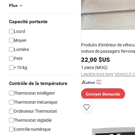
Plus
Capacité portante
Lourd
Moyen
Produits d'intérieur de véhicu
Lumière
voiture de passagers ferrovia
de train et table à thé
Petit
22,00
$US
> 10 kg
1 piece
(MOQ)
Contrôle de la température
Thermostat intelligent
Envoyer demande
Thermostat mécanique
Ordinateur Thermostat
Thermostat réglable
Contrôle numérique