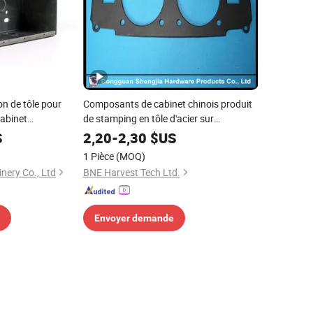
on de tôle pour
Composants de cabinet chinois produit
cabinet
de stamping en tôle d'acier sur
mesure/OEM
S
2,20
-
2,30
$US
1 Pièce
(MOQ)
nery Co., Ltd
BNE Harvest Tech Ltd.
Envoyer demande