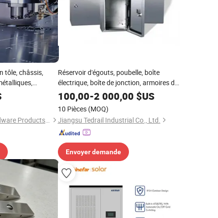
 tôle, châssis,
Réservoir d'égouts, poubelle, boîte
étalliques,
électrique, boîte de jonction, armoires de
ts en acier de
rangement, produits en aluminium
S
100,00
-
2 000,00
$US
soudés
10 Pièces
(MOQ)
Qingdao Huarui Hardware Products Co., Ltd.
Jiangsu Tedrail Industrial Co., Ltd.
Envoyer demande