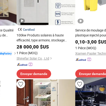
Certified
e Qualité
Service de moulage d
u de
100kw Produits solaires à haute
plastique injecté po
r
efficacité, type armoire, stockage
meuble personnalisé
0,10
-
3,00
$U
 Cabinets
d'énergie, conception extérieure,
28 000,00
$US
1 Pièce
(MOQ)
puissant
1 Pièce
(MOQ)
Xiamen Papler Techno
Shinefar Solar Co., Ltd
Envoyer demande
Envoyer demande