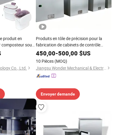
e produit en
Produits en tôle de précision pour la
ur composteur sous
fabrication de cabinets de contrôle
haute tension
S
450,00
-
500,00
$US
10 Pièces
(MOQ)
logy Co., Ltd.
Jiangsu Wonder Mechanical & Electrical Co., Ltd.
Envoyer demande