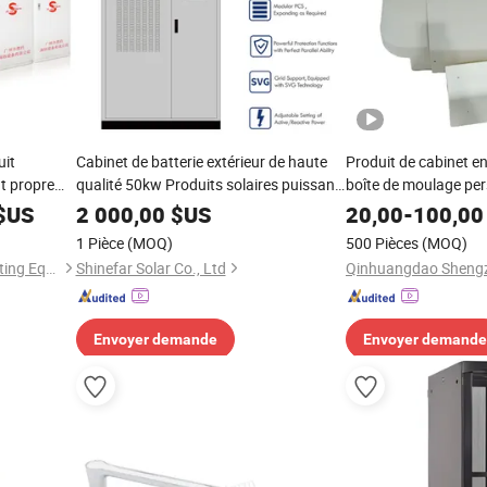
uit
Cabinet de batterie extérieur de haute
Produit de cabinet en 
nt propre
qualité 50kw Produits solaires puissants
boîte de moulage pe
IP54
$US
2 000,00
$US
20,00
-
100,00
1 Pièce
(MOQ)
500 Pièces
(MOQ)
Guangdong Yingsui Fire Fighting Equipment Co., Ltd.
Shinefar Solar Co., Ltd
Envoyer demande
Envoyer demande