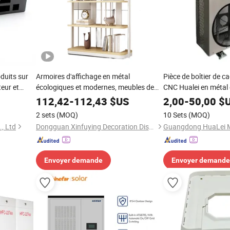
duits sur
Armoires d'affichage en métal
Pièce de boîtier de 
eur et
écologiques et modernes, meubles de
CNC Hualei en métal
bureau multifonctionnels, supports
112,42
-
112,43
$US
2,00
-
50,00
$
légers pour documents, sur pied
2 sets
(MOQ)
10 Sets
(MOQ)
, Ltd
Dongguan Xinfuying Decoration Display Technology Co., Ltd.
Envoyer demande
Envoyer demande