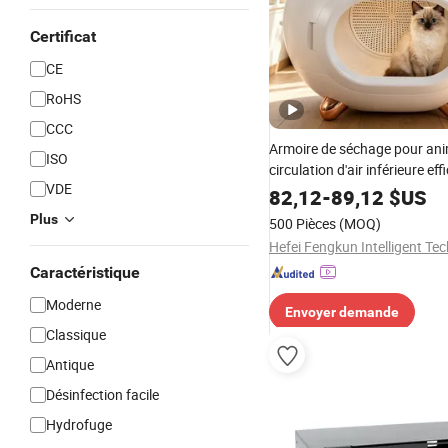
Certificat
CE
RoHS
CCC
Armoire de séchage pour an
ISO
circulation d'air inférieure eff
VDE
82,12
-
89,12
$US
Plus
500 Pièces
(MOQ)
Caractéristique
Moderne
Envoyer demande
Classique
Antique
Désinfection facile
Hydrofuge