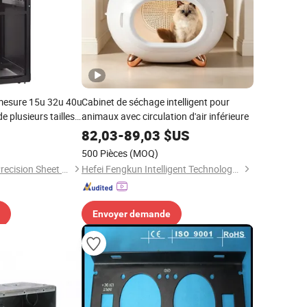
 mesure 15u 32u 40u
Cabinet de séchage intelligent pour
 plusieurs tailles,
animaux avec circulation d'air inférieure
de centre de
82,03
-
89,03
$US
seau avec verrou
500 Pièces
(MOQ)
Jiangsu Wansheng Precision Sheet Metal Co., Ltd.
Hefei Fengkun Intelligent Technology Co., Ltd
Envoyer demande