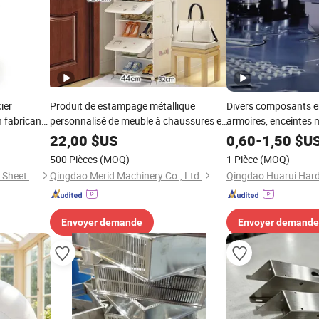
ier
Produit de estampage métallique
Divers composants en
 fabricant
personnalisé de meuble à chaussures en
armoires, enceintes m
pe laser
métal, étagère à chaussures multilayer
fabrication de produi
22,00
$US
0,60
-
1,50
$U
facile à assembler
précision
500 Pièces
(MOQ)
1 Pièce
(MOQ)
Jiangsu Wansheng Precision Sheet Metal Co., Ltd.
Qingdao Merid Machinery Co., Ltd.
Envoyer demande
Envoyer demande