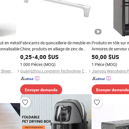
it en métal
Fabricants de quincaillerie de meuble en
Produits en tôle sur
sonnalisable
Chine, produits en alliage de zinc de
Armoires de serveur de
bonne qualité avec poignées
salles informatiques 
0,25
-
4,00
$US
50,00
$US
données, armoires ré
1 000 Pièces
(MOQ)
1 Pièce
(MOQ)
électronique
Jiangsu Wansheng Precision Sheet Metal Co., Ltd.
Guangzhou Longterm Technology Co.,Ltd.
Envoyer demande
Envoyer demande