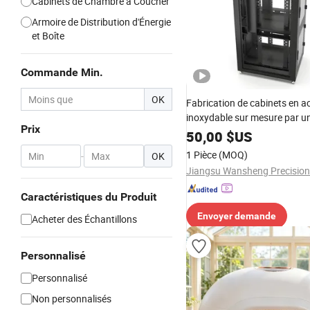
Cabinets de Chambre à Coucher
Armoire de Distribution d'Énergie
et Boîte
Commande Min.
OK
Fabrication de cabinets en ac
inoxydable sur mesure par un
Prix
OEM ODM, services de décou
50,00
$US
CNC, pliage et soudage
1 Pièce
(MOQ)
-
OK
Caractéristiques du Produit
Envoyer demande
Acheter des Échantillons
Personnalisé
Personnalisé
Non personnalisés