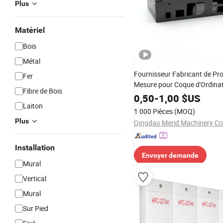
Plus
Matériel
Bois
Métal
Fournisseur Fabricant de Pro
Fer
Mesure pour Coque d'Ordinat
Fibre de Bois
Armoire d'Ordinateur
0,50
-
1,00
$US
Laiton
1 000 Pièces
(MOQ)
Plus
Qingdao Merid Machinery Co.
Installation
Envoyer demande
Mural
Vertical
Mural
Sur Pied