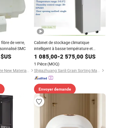
fibre de verre,
Cabinet de stockage climatique
rsonnalisé SMC
intelligent à basse température et
humidité pour produits agricoles
$US
1 085,00
-
2 575,00
$US
1 Pièce
(MOQ)
Qinhuangdao Shengze New Material Technology Co., Ltd.
Shijiazhuang Sanli Grain Sorting Machinery Co., Ltd.
Envoyer demande