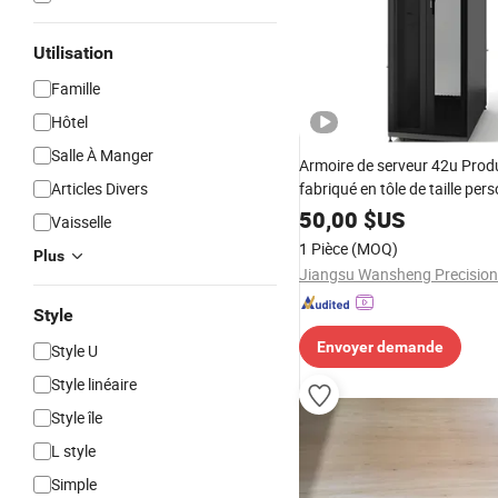
Utilisation
Famille
Hôtel
Salle À Manger
Armoire de serveur 42u Produ
Articles Divers
fabriqué en tôle de taille per
50,00
$US
Vaisselle
1 Pièce
(MOQ)
Plus
Style
Envoyer demande
Style U
Style linéaire
Style île
L style
Simple