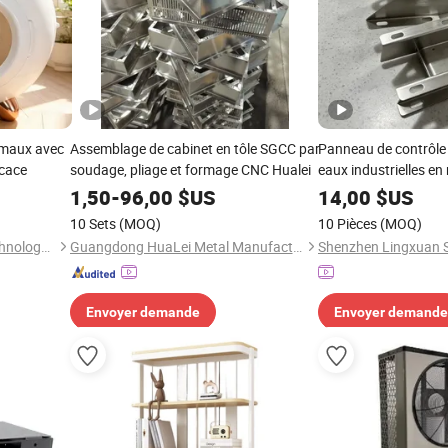
imaux avec
Assemblage de cabinet en tôle SGCC par
Panneau de contrôle 
icace
soudage, pliage et formage CNC Hualei
eaux industrielles en
de découpage de mét
1,50
-
96,00
$US
14,00
$US
10 Sets
(MOQ)
10 Pièces
(MOQ)
Hefei Fengkun Intelligent Technology Co., Ltd
Guangdong HuaLei Metal Manufacturing Co., Ltd
Envoyer demande
Envoyer demande