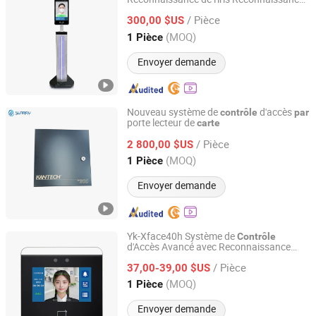
RS Security Co., Ltd.
faciale Empreinte digitale
Carte
Contrôle
/ Pièce
de présence Accès à la porte
300,00 $US
Guangdong, China
Depuis 2013
(MOQ)
1 Pièce
Envoyer demande
Nouveau système de
d'accès
contrôle
par
porte lecteur de
carte
Shanghai Sunray Electronics Co., Ltd.
/ Pièce
2 800,00 $US
Shanghai, China
Depuis 2013
(MOQ)
1 Pièce
Envoyer demande
Yk-Xface40h Système de
Contrôle
d'Accès Avancé avec Reconnaissance
Guangzhou Yoko Electronics Co., Ltd.
Faciale et Capacité de
s
Carte
/ Pièce
37,00-39,00 $US
Guangdong, China
Depuis 2012
(MOQ)
1 Pièce
Envoyer demande