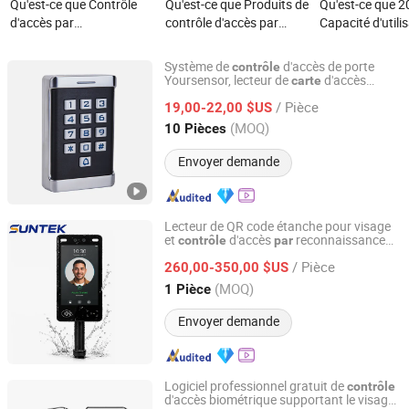
Qu'est-ce que Contrôle
Qu'est-ce que Produits de
Qu'est-ce que 
d'accès par
contrôle d'accès par
Capacité d'utili
reconnaissance faciale
reconnaissance faciale,
Wiegand 26 Cla
dynamique avec un bon
empreinte digitale et
métallique à pu
Système de
d'accès de porte
contrôle
prix pour la paume et la
carte biométrique
125kHz Contrôl
Yoursensor, lecteur de
d'accès
carte
Ningbo Yoursensor Electronic Technology Co., Ltd.
automatique de porte mini avec clavier en
carte de proximité
Wiegand avec p
/ Pièce
métal
19,00-22,00 $US
de lecteurs de c
Zhejiang, China
Depuis 2024
(MOQ)
10 Pièces
5m Distance de 
(S602 (EM)
Envoyer demande
Lecteur de QR code étanche pour visage
et
d'accès
reconnaissance
contrôle
par
Foshan Suntek Technology Co., Ltd.
de
avec 8-Inch écran Suntek
carte
/ Pièce
260,00-350,00 $US
Guangdong, China
Depuis 2026
(MOQ)
1 Pièce
Envoyer demande
Logiciel professionnel gratuit de
contrôle
d'accès biométrique supportant le visage,
Granding Technology Co., Ltd.