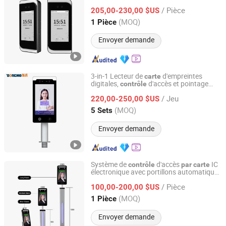
la paume, l'empreinte digitale, la
et le
carte
/ Pièce
mot de passe
205,00-230,00 $US
Shanghai, China
Depuis 2008
(MOQ)
1 Pièce
Envoyer demande
3-in-1 Lecteur de
d'empreintes
carte
digitales,
d'accès et pointage
contrôle
Shenzhen Dongwo Intelligent Technology Co., Ltd.
pour bureau et
c
par
/ Jeu
220,00-250,00 $US
Guangdong, China
Depuis 2025
(MOQ)
5 Sets
Envoyer demande
Système de
d'accès
IC
contrôle
par
carte
électronique avec portillons automatiques
RS Security Co., Ltd.
de comptage de personnes et de vitesse,
/ Pièce
SDK gratuit
100,00-200,00 $US
Guangdong, China
Depuis 2013
(MOQ)
1 Pièce
Envoyer demande