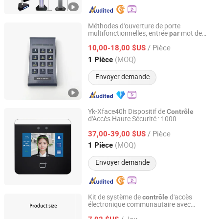
Méthodes d'ouverture de porte
multifonctionnelles, entrée
mot de
par
Shenzhen Winfor Canbo Technology Co., Ltd.
passe, accès
lecteur de
par
carte
/ Pièce
intelligente, clavier pour système de
10,00-18,00 $US
d'accès de porte automatique
contrôle
Guangdong, China
Depuis 2025
(MOQ)
1 Pièce
Envoyer demande
Yk-Xface40h Dispositif de
Contrôle
d'Accès Haute Sécurité : 1000
Guangzhou Yoko Electronics Co., Ltd.
Reconnaissance Faciale et Fentes pour
/ Pièce
s
37,00-39,00 $US
Carte
Guangdong, China
Depuis 2012
(MOQ)
1 Pièce
Envoyer demande
Kit de système de
d'accès
contrôle
électronique communautaire avec
Zhaoqing Nuofeng Intelligent Technology Co., Ltd.
scanner de
s, serrure à code pour
carte
/ Jeu