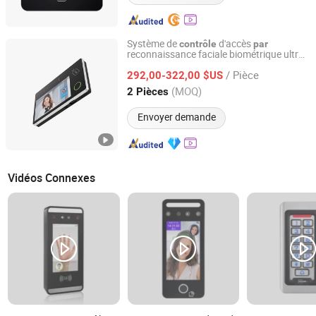
Système de
d'accès
contrôle
par
reconnaissance faciale biométrique ultra
Shenzhen Easco Smart Equipment Co., Ltd.
haute précision avec reconnaissance
par
/ Pièce
292,00-322,00 $US
carte
Guangdong, China
Depuis 2025
(MOQ)
2 Pièces
Envoyer demande
Vidéos Connexes