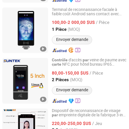
Terminal de reconnaissance faciale à
faible coût Android sans contact avec
RS Security Co., Ltd.
d'accès
reconnaissance de
contrôle
par
/ Pièce
température, cloud,
mémoire 4m
100,00-2 000,00 $US
carte
Guangdong, China
Depuis 2013
(MOQ)
1 Pièce
Envoyer demande
d'accès
veine de paume avec
Contrôle
par
NFC pour hôtel bureau IP65
carte
Foshan Suntek Technology Co., Ltd.
Étanche
/ Pièce
80,00-150,00 $US
Guangdong, China
Depuis 2026
(MOQ)
2 Pièces
Envoyer demande
Dispositif de reconnaissance de visage
empreinte digitale de la fabrique 3-in-
par
Shenzhen Dongwo Intelligent Technology Co., Ltd.
1, terminal de
d'accès et de
contrôle
/ Jeu
pointage pour bureau,
c et espaces
220,00-250,00 $US
par
publics