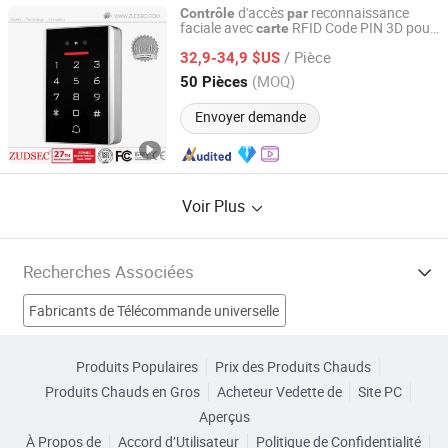
d'accès
reconnaissance
Contrôle
par
faciale avec
RFID Code PIN 3D pour
carte
Zuden Technology (HK) Co., Limited
l'entrée de la porte
/ Pièce
32,9-34,9 $US
Guangdong, China
Depuis 2006
(MOQ)
50 Pièces
Envoyer demande
Voir Plus
Recherches Associées
Fabricants de Télécommande universelle
Fabricants de Télécommande IR
Produits Populaires
Prix des Produits Chauds
Produits Chauds en Gros
Acheteur Vedette de
Site PC
Fabricants de Contrôle de foule
Aperçus
À Propos de
Accord d’Utilisateur
Politique de Confidentialité
Fabricants de contrôle d'accès