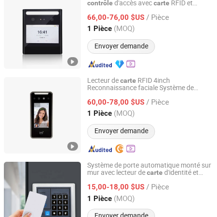
d'accès avec
RFID et
contrôle
carte
Granding Technology Co., Ltd.
machine de pointage
/ Pièce
66,00-76,00 $US
Shanghai, China
Depuis 2008
(MOQ)
1 Pièce
Envoyer demande
Lecteur de
RFID 4inch
carte
Reconnaissance faciale Système de
Hebei Qiniu Machinery Equipment Co., Ltd.
pointage
d'accès Serrure
Contrôle
/ Pièce
60,00-78,00 $US
Hebei, China
Depuis 2023
(MOQ)
1 Pièce
Envoyer demande
Système de porte automatique monté sur
mur avec lecteur de
d'identité et
carte
HAIDA DOORCONTROL CO., LTD.
d'accès
clavier
contrôle
par
/ Pièce
15,00-18,00 $US
Zhejiang, China
Depuis 2018
(MOQ)
1 Pièce
Envoyer demande