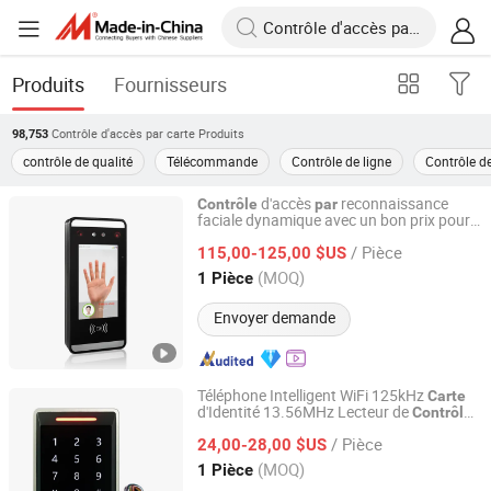
Produits
Fournisseurs
Contrôle d'accès par carte
Produits
98,753
contrôle de qualité
Télécommande
Contrôle de ligne
Contrôle de
d'accès
reconnaissance
Contrôle
par
faciale dynamique avec un bon prix pour
Granding Technology Co., Ltd.
la paume et la
de proximité
carte
/ Pièce
115,00-125,00 $US
Shanghai, China
Depuis 2008
(MOQ)
1 Pièce
Envoyer demande
Téléphone Intelligent WiFi 125kHz
Carte
d'Identité 13.56MHz Lecteur de
Contrôle
Shenzhen Nordson Electronic Co., Ltd.
d'Accès à Clavier Tactile RFID Porte
/ Pièce
Clavier Application Tuya Système de
24,00-28,00 $US
d'Accès RFID Autonome
Contrôle
Guangdong, China
Depuis 2015
(MOQ)
1 Pièce