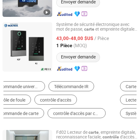
Envoyer demande
Système de sécurité électronique avec
mot de passe,
et empreinte digitale
carte
MATRX TECHNOLOGY LIMITED
pour le
d'accès à la porte
contrôle
/ Pièce
43,00-48,00 $US
Guangdong, China
Depuis 2022
(MOQ)
1 Pièce
Envoyer demande
Carte RFID
Tourniquet
Lecteur de Carte de Contrôle d'Accès
Carte de Contrôle d'Accès
Système de Reconnaissance de Visage
Contrôle d'Accès d'Empreinte Digitale
Fd02 Lecteur de
, empreinte digitale,
carte
reconnaissance faciale,
d'accès,
contrôle
Turtech Intelligent Technology (Zhejiang) Co., Ltd