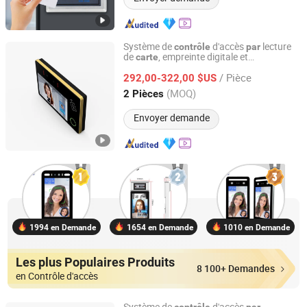
Système de
d'accès
lecture
contrôle
par
de
, empreinte digitale et
carte
Shenzhen Easco Smart Equipment Co., Ltd.
reconnaissance faciale, adapté pour
/ Pièce
l'entrée et la sortie des bureaux, de
292,00-322,00 $US
l'industrie et des stations
Guangdong, China
Depuis 2025
(MOQ)
2 Pièces
Envoyer demande
1994 en Demande
1654 en Demande
1010 en Demande
Les plus Populaires Produits
8 100+ Demandes
en Contrôle d'accès