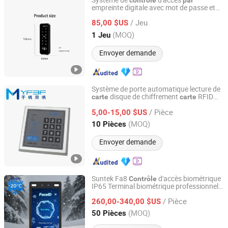
Système de
d'accès
contrôle
par
empreinte digitale avec mot de passe et
Zhaoqing Nuofeng Intelligent Technology Co., Ltd.
, machine tout-en-un de
carte
contrôle
/ Jeu
d'accès
présence
85,00 $US
par
Guangdong, China
Depuis 2025
(MOQ)
1 Jeu
Envoyer demande
Système de porte automatique lecture de
disque de chiffrement
RFID
carte
carte
Ningbo Yufan Beifan Electromechanical Co., Ltd.
accès
clavier de
par
contrôle
/ Pièce
5,00-15,00 $US
Zhejiang, China
Depuis 2024
(MOQ)
10 Pièces
Envoyer demande
Suntek Fa8
d'accès biométrique
Contrôle
IP65 Terminal biométrique professionnel
Foshan Suntek Technology Co., Ltd.
lecteur de
NFC 8 Pouce pour station
carte
/ Pièce
de métro
260,00-340,00 $US
Guangdong, China
Depuis 2026
(MOQ)
50 Pièces