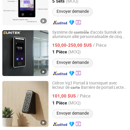
Guangdong, China
Depuis 2025
(MOQ)
5 Sets
Envoyer demande
Système de
d'accès Suntek en
contrôle
aluminium allié personnalisable de cinq
Foshan Suntek Technology Co., Ltd.
pouces, étanche, reconnaissance faciale,
/ Pièce
à puce, empreinte digitale, prend en
150,00-250,00 $US
carte
charge le WiFi IP
Guangdong, China
Depuis 2026
(MOQ)
1 Pièce
Envoyer demande
Cidron Vg3 Portail à tourniquet avec
lecteur de
Barrière de portail Lecteur
carte
CiVinTec Global Co., Limited
de
d'accès Lecteur de
carte
Contrôle
/ Pièce
101,00 $US
carte
Guangdong, China
Depuis 2005
(MOQ)
1 Pièce
Envoyer demande