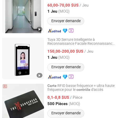
machine multifonctionnelle de pointage
/ Jeu
60,00-70,00 $US
Zhejiang, China
Depuis 2022
(MOQ)
1 Jeu
Envoyer demande
Tuya 3D Serrure Intelligente à
Reconnaissance Faciale Reconnaissance
Shenzhen Dongwo Intelligent Technology Co., Ltd.
Dynamique de Visage
d'Accès
Contrôle
/ Jeu
Présence
Reconnaissance Faciale
150,00-200,00 $US
par
Machine de Reconnaissance Intégrée de
Guangdong, China
Depuis 2025
(MOQ)
1 Jeu
Visage, Empreinte Digitale et
Carte
Envoyer demande
RFID basse fréquence + ultra haute
Carte
fréquence pour le
d'accès
contrôle
Shenzhen Jianhe Smartcard Technology Co., Ltd
/ Pièce
0,1-0,8 $US
Guangdong, China
Depuis 2023
(MOQ)
500 Pièces
Envoyer demande