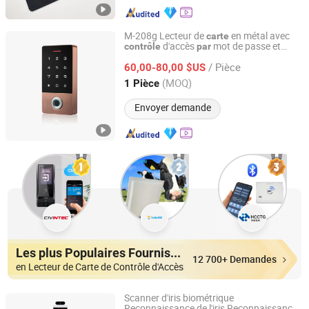
M-208g Lecteur de
en métal avec
carte
d'accès
mot de passe et
contrôle
par
Shenzhen Winfor Canbo Technology Co., Ltd.
identification
empreinte digitale
par
/ Pièce
60,00-80,00 $US
Guangdong, China
Depuis 2025
(MOQ)
1 Pièce
Envoyer demande
Les plus Populaires Fournisseurs
12 700+ Demandes
en Lecteur de Carte de Contrôle d'Accès
Scanner d'iris biométrique
Reconnaissance de l'iris Reconnaissance