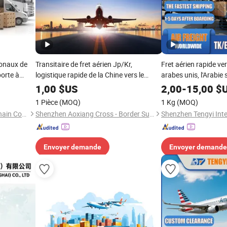
ionaux de
Transitaire de fret aérien Jp/Kr,
Fret aérien rapide ve
porte à
logistique rapide de la Chine vers le
arabes unis, l'Arabie 
ique DDP,
Japon et la Corée
Palestine, agent logi
1,00
$US
2,00
-
15,00
$
go aérien,
1 Pièce
(MOQ)
1 Kg
(MOQ)
, agent
Changsha Tranbay Supply Chain Co., Ltd.
Shenzhen Aoxiang Cross - Border Supply Chain Co., Ltd.
Envoyer demande
Envoyer demande