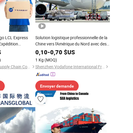
go LCL Express
Solution logistique professionnelle de la
Expédition
Chine vers l'Amérique du Nord avec des
gistiques
prix compétitifs et une livraison à temps
S
0,10
-
0,70
$US
pour 1688 cargaison de shopping en
)
1 Kg
(MOQ)
ligne
Changsha Tranbay Supply Chain Co., Ltd.
Shenzhen Vodafone International Freight Forwarding Co., Ltd.
Envoyer demande