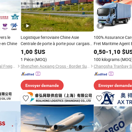
ers le
Logistique ferroviaire Chine Asie
100% Assurance Car
e en Chine
Centrale de porte à porte pour cargaison
Fret Maritime Agent 
en vrac et générale
DDP/DAP Services Lo
1,00
$US
0,50
-
1,10
$U
1 Pièce
(MOQ)
100 kilograms
(MOQ
Shenzhen Tengyi International Freight Agency Co., Ltd.
Shenzhen Aoxiang Cross - Border Supply Chain Co., Ltd.
Envoyer demande
Envoyer demande