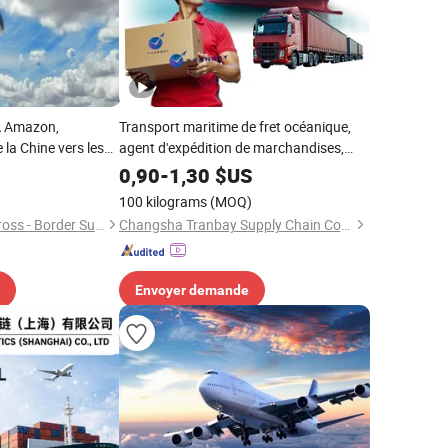
A Amazon,
Transport maritime de fret océanique,
 la Chine vers les
agent d'expédition de marchandises,
ne, la France, agent
logistique DDU DDP porte à porte, États-
0,90
-
1,30
$US
ique aérienne
Unis, Canada, Australie, Espagne,
100 kilograms
(MOQ)
ison DDP pour le
Allemagne
Shenzhen Aoxiang Cross - Border Supply Chain Co., Ltd.
Changsha Tranbay Supply Chain Co., Ltd.
que
Envoyer demande