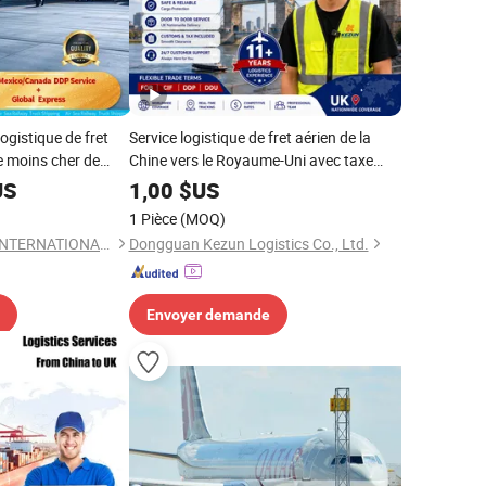
ogistique de fret
Service logistique de fret aérien de la
le moins cher de
Chine vers le Royaume-Uni avec taxe
-Unis/Mexique
DDP incluse
US
1,00
$US
e livraison express
1 Pièce
(MOQ)
SHENZHEN FLYING INTERNATIONAL FREIGHT FORWARDER CO., LTD
Dongguan Kezun Logistics Co., Ltd.
Envoyer demande