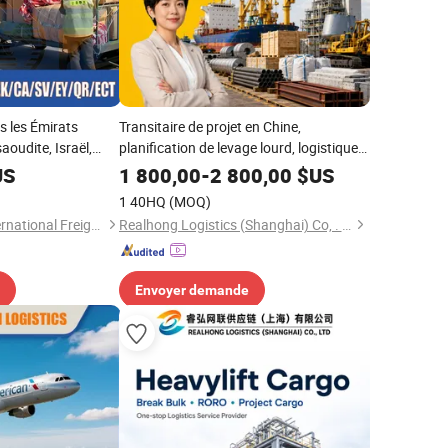
rs les Émirats
Transitaire de projet en Chine,
saoudite, Israël,
planification de levage lourd, logistique
stique
pour chantiers et installations
US
1 800,00
-
2 800,00
$US
industrielles
1 40HQ
(MOQ)
Shenzhen Tengyi International Freight Agency Co., Ltd.
Realhong Logistics (Shanghai) Co, . Ltd
Envoyer demande