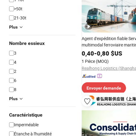
>50t
21-30t
Plus
Agent d'expédition fiable Ser
Nombre essieux
multimodal ferroviaire marit
Logistique pour la livraison 
0,40
-
0,80
$US
3
et de port en Europe
1 Pièce
(MOQ)
4
2
6
Envoyer demande
8
Plus
Caractéristique
Imperméable
Étanche à l'humidité