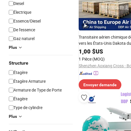
Diesel
Électrique
Essence/Diesel
De l'essence
Transitaire aérien chimique d
Gaz naturel
vers les États-Unis Dakota d
Plus
Fargo DDP logistique de fret 
1,00
$US
1 Pièce
(MOQ)
Structure
Étagère
Étagère Armature
Envoyer demande
Armature de Type de Porte
Étagère
Type de cylindre
Plus