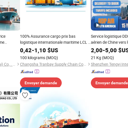
vice
100% Assurance cargo prix bas
Service logistique DD
ime
logistique internationale maritime LCL +
aérien de Chine vers 
de cargaison
transport routier courtiers en fret
dans le monde entier
0,42
-
1,10
$US
2,00
-
5,00
$U
logistique logistique mondiale
100 kilograms
(MOQ)
21 Kg
(MOQ)
internationale
Realhong Logistics (Shanghai) Co, . Ltd
Changsha Tranbay Supply Chain Co., Ltd.
Envoyer demande
Envoyer demande