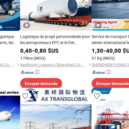
ogistique
Logistique de projet personnalisée pour
Service de transport l
nts, les
les entrepreneurs EPC et le fret
aérien international 
es
d'infrastructure
Chine vers les États
0,40
-
0,80
$US
1,30
-
40,00
$
Canada, et services d
1 Pièce
(MOQ)
21 Kg
(MOQ)
dans le monde entier
Realhong Logistics (Shanghai) Co, . Ltd
Realhong Logistics (Shanghai) Co, . Ltd
Envoyer demande
Envoyer demande