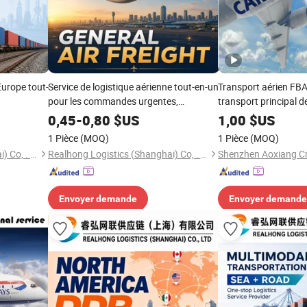
Europe tout-
Service de logistique aérienne tout-en-un
Transport aérien FB
pour les commandes urgentes,
transport principal de
s et le
exportation de marchandises et
États-Unis, l'Allemag
0,45
-
0,80
$US
1,00
$US
trepôts
acheteurs étrangers
de fret aérien, logist
1 Pièce
(MOQ)
1 Pièce
(MOQ)
internationale, livra
Realhong Logistics (Shanghai) Co, . Ltd
Realhong Logistics (Shanghai) Co, . Ltd
commerce électroni
Envoyer demande
Envoyer demande