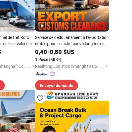
nnel de fret Roro
Service de dédouanement à l'exportation
trices et véhicules
stable pour les acheteurs à long terme et
cargaison mensuelle
S
0,40
-
0,80
$US
1 Pièce
(MOQ)
Realhong Logistics (Shanghai) Co, . Ltd
Realhong Logistics (Shanghai) Co, . Ltd
Envoyer demande