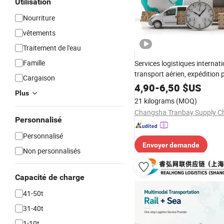
Utilisation
Nourriture
vêtements
Traitement de l'eau
Famille
Services logistiques internat
transport aérien, expédition 
Cargaison
porte, transitaire Fba, logist
4,90
-
6,50
$US
Plus
services de fret maritime, car
21 kilograms
(MOQ)
DHL, FedEx, stockage gratuit
d'expédition
Personnalisé
Personnalisé
Envoyer demande
Non personnalisés
Capacité de charge
41-50t
31-40t
1-10t