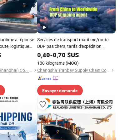
aritime à réponse
Services de transport maritime/route
route, logistique
DDP pas chers, tarifs d'expédition,
 et le fret d'usine
transitaire FBA de la Chine vers les
S
0,40
-
0,70
$US
États-Unis, agent logistique
100 kilograms
(MOQ)
Realhong Logistics (Shanghai) Co, . Ltd
Changsha Tranbay Supply Chain Co., Ltd.
Envoyer demande