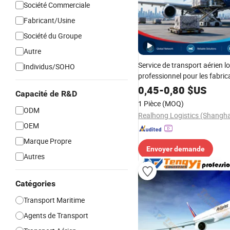
Société Commerciale
Fabricant/Usine
Société du Groupe
Autre
Service de transport aérien l
Individus/SOHO
professionnel pour les fabrica
entreprises de commerce et l
0,45
-
0,80
$US
Capacité de R&D
importateurs
1 Pièce
(MOQ)
ODM
OEM
Marque Propre
Envoyer demande
Autres
Catégories
Transport Maritime
Agents de Transport