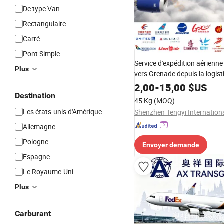
De type Van
Rectangulaire
Carré
Pont Simple
Service d'expédition aérienne
Plus
vers Grenade depuis la logist
Chine
2,00
-
15,00
$US
Destination
45 Kg
(MOQ)
Les états-unis d'Amérique
Allemagne
Pologne
Envoyer demande
Espagne
Le Royaume-Uni
Plus
Carburant