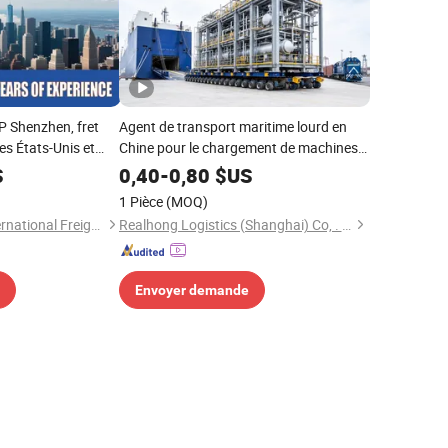
P Shenzhen, fret
Agent de transport maritime lourd en
les États-Unis et
Chine pour le chargement de machines
et la livraison au port
S
0,40
-
0,80
$US
1 Pièce
(MOQ)
Shenzhen Tengyi International Freight Agency Co., Ltd.
Realhong Logistics (Shanghai) Co, . Ltd
Envoyer demande