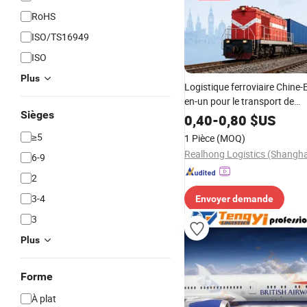
RoHS
ISO/TS16949
ISO
Plus
Logistique ferroviaire Chine-
en-un pour le transport de
Sièges
marchandises des fournisseur
0,40
-
0,80
$US
réapprovisionnement des en
≥5
1 Pièce
(MOQ)
6-9
2
3-4
Envoyer demande
3
Plus
Forme
À plat