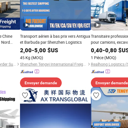
e Chine
Transport aérien à bas prix vers Antigua
Transitaire professio
u Nord
et Barbuda par Shenzhen Logistics
pour camions, excava
aérien
d'ingénierie
2,00
-
5,00
$US
0,40
-
0,80
$U
45 Kg
(MOQ)
1 Pièce
(MOQ)
Shenzhen Aoxiang Cross - Border Supply Chain Co., Ltd.
Shenzhen Tengyi International Freight Agency Co., Ltd.
Envoyer demande
Envoyer demande