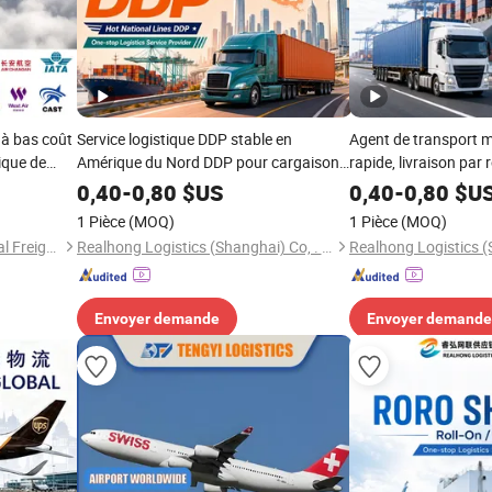
 à bas coût
Service logistique DDP stable en
Agent de transport m
ique de
Amérique du Nord DDP pour cargaisons
rapide, livraison par 
mensuelles et acheteurs à long terme
pour le stock de détail
0,40
-
0,80
$US
0,40
-
0,80
$U
1 Pièce
(MOQ)
1 Pièce
(MOQ)
Shenzhen Tengyi International Freight Agency Co., Ltd.
Realhong Logistics (Shanghai) Co, . Ltd
Envoyer demande
Envoyer demande