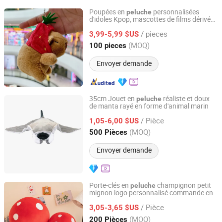
Poupées en
personnalisées
peluche
d'idoles Kpop, mascottes de films dérivées
Yancheng Joy Foundationcultural Creativity Co., Ltd.
en
peluche
/ pieces
3,99-5,99 $US
Jiangsu, China
Depuis 2025
(MOQ)
100 pieces
Envoyer demande
35cm Jouet en
réaliste et doux
peluche
de manta rayé en forme d'animal marin
Guangdong Letu Toys Co., Ltd.
/ Pièce
1,05-6,00 $US
Guangdong, China
Depuis 2026
(MOQ)
500 Pièces
Envoyer demande
Porte-clés en
champignon petit
peluche
mignon logo personnalisé commande en
Ningbo Gusta Stationery Co., Ltd.
gros
/ Pièce
3,05-3,65 $US
Zhejiang, China
Depuis 2015
(MOQ)
200 Pièces