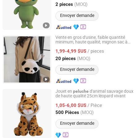
Guangdong, China
Depuis 2025
(MOQ)
2 pieces
Envoyer demande
Vente en gros d'usine, faible quantité
minimum, haute qualité, mignon sac à
Xuzhou Gaopeng Toy Co., Ltd.
dos en
panda personnalisé
peluche
/ pieces
1,99-4,99 $US
Jiangsu, China
Depuis 2023
(MOQ)
20 pieces
Envoyer demande
Jouet en
d'animal sauvage doux
peluche
de haute qualité 25cm léopard vivant
Guangdong Letu Toys Co., Ltd.
/ Pièce
1,05-6,00 $US
Guangdong, China
Depuis 2026
(MOQ)
500 Pièces
Envoyer demande