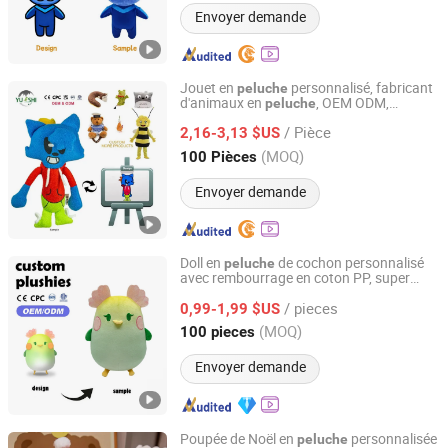
Envoyer demande
Jouet en
personnalisé, fabricant
peluche
d'animaux en
, OEM ODM,
peluche
Hunan Yushi Toy Co., Ltd.
s dessinées
,
peluche
sur
mesure
/ Pièce
mascottes brodées pour la Saint-Valentin
2,16-3,13 $US
en nylon
Hunan, China
Depuis 2021
(MOQ)
100 Pièces
Envoyer demande
Doll en
de cochon personnalisé
peluche
avec rembourrage en coton PP, super
Guangdong Kinqee International Trade Co., Ltd.
doux,
pour anniversaire, Noël,
peluche
/ pieces
fabricant en gros
0,99-1,99 $US
Guangdong, China
Depuis 2025
(MOQ)
100 pieces
Envoyer demande
Poupée de Noël en
personnalisée
peluche