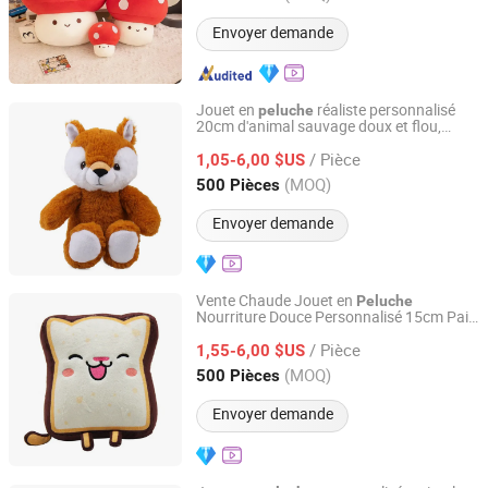
Envoyer demande
Jouet en
réaliste personnalisé
peluche
20cm d'animal sauvage doux et flou,
Guangdong Letu Toys Co., Ltd.
mignon loup
/ Pièce
1,05-6,00 $US
Guangdong, China
Depuis 2026
(MOQ)
500 Pièces
Envoyer demande
Vente Chaude Jouet en
Peluche
Nourriture Douce Personnalisé 15cm Pain
Guangdong Letu Toys Co., Ltd.
Adorable
/ Pièce
1,55-6,00 $US
Guangdong, China
Depuis 2026
(MOQ)
500 Pièces
Envoyer demande