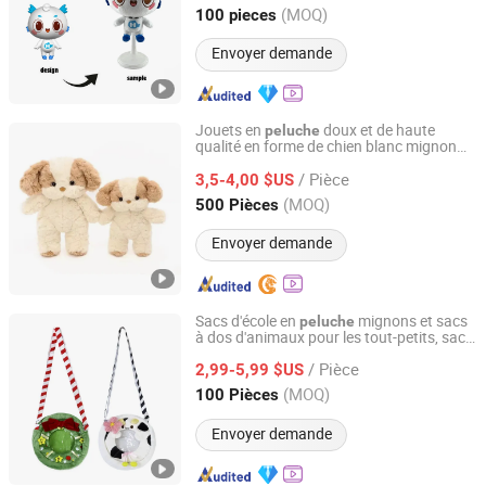
Guangdong, China
Depuis 2025
(MOQ)
100 pieces
Envoyer demande
Jouets en
doux et de haute
peluche
qualité en forme de chien blanc mignon
Yiwu Lenora Trading Co., Ltd.
fait
sur
mesure
/ Pièce
3,5-4,00 $US
Zhejiang, China
Depuis 2024
(MOQ)
500 Pièces
Envoyer demande
Sacs d'école en
mignons et sacs
peluche
à dos d'animaux pour les tout-petits, sacs
Shenzhen Yanlsle Cultural and Creative Technology Co.,
à dos pour un usage quotidien
Ltd.
/ Pièce
2,99-5,99 $US
(MOQ)
100 Pièces
Guangdong, China
Depuis 2025
Envoyer demande