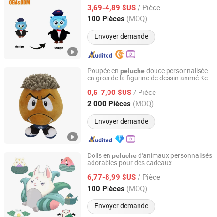
unisexes, cadeau hibou pour enfants
/ Pièce
3,69-4,89 $US
Hunan, China
Depuis 2021
(MOQ)
100 Pièces
Envoyer demande
Poupée en
douce personnalisée
peluche
en gros de la figurine de dessin animé Ken
Yangzhou Round Toy Co., Ltd.
Carson Goomba
/ Pièce
0,5-7,00 $US
Jiangsu, China
Depuis 2015
(MOQ)
2 000 Pièces
Envoyer demande
Dolls en
d'animaux personnalisés
peluche
adorables pour des cadeaux
Yancheng Joy Foundationcultural Creativity Co., Ltd.
/ Pièce
6,77-8,99 $US
Jiangsu, China
Depuis 2025
(MOQ)
100 Pièces
Envoyer demande