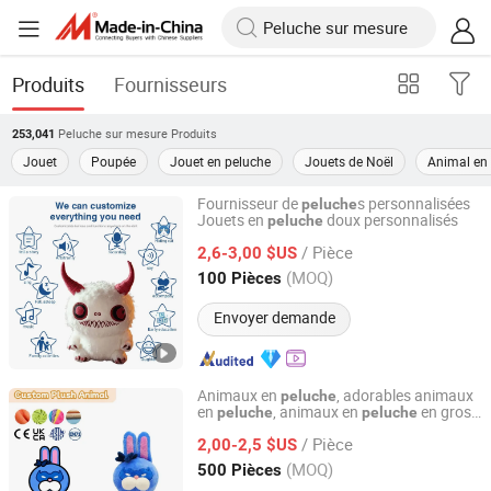
Produits
Fournisseurs
Peluche sur mesure
Produits
253,041
Jouet
Poupée
Jouet en peluche
Jouets de Noël
Animal en
Fournisseur de
s personnalisées
peluche
Jouets en
doux personnalisés
peluche
Lianyungang Hongwen Toys Co., Ltd.
/ Pièce
2,6-3,00 $US
Jiangsu, China
Depuis 2020
(MOQ)
100 Pièces
Envoyer demande
Animaux en
, adorables animaux
peluche
en
, animaux en
en gros
peluche
peluche
Yangzhou City Caisheng Handicraft Product Co., Ltd.
et personnalisés, concevez les vôtres !
/ Pièce
2,00-2,5 $US
Jiangsu, China
Depuis 2021
(MOQ)
500 Pièces