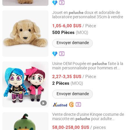
Jouet en
doux et adorable de
peluche
laboratoire personnalisé 35cm à vendre
Guangdong Letu Toys Co., Ltd.
/ Pièce
1,05-6,00 $US
Guangdong, China
Depuis 2026
(MOQ)
500 Pièces
Envoyer demande
Usine OEM Poupée en
faite à la
peluche
main personnalisée pour hommes et
Hunan Yushi Toy Co., Ltd.
femmes, cadeaux brodés
/ Pièce
2,27-3,35 $US
Hunan, China
Depuis 2021
(MOQ)
2 Pièces
Envoyer demande
Vente directe d'usine Kinqee costume de
mascotte en
pour adulte
peluche
Guangdong Kinqee International Trade Co., Ltd.
personnalisé monstre pour Halloween
/ pieces
costume de mascotte pour fête cosplay
58,00-258,00 $US