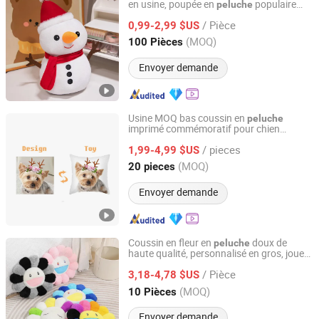
en usine, poupée en
populaire
peluche
Shenzhen Yanlsle Cultural and Creative Technology Co.,
pour enfants, poupée de haute qualité,
Ltd.
/ Pièce
0,99-2,99 $US
peluche
sur
mesure
(MOQ)
100 Pièces
Guangdong, China
Depuis 2025
Envoyer demande
Usine MOQ bas coussin en
peluche
imprimé commémoratif pour chien
Xuzhou Gaopeng Toy Co., Ltd.
personnalisé
/ pieces
1,99-4,99 $US
Jiangsu, China
Depuis 2023
(MOQ)
20 pieces
Envoyer demande
Coussin en fleur en
doux de
peluche
haute qualité, personnalisé en gros, jouet
Guangxi Peirou Technology Information Co., Ltd.
en
doux 18 pouces, vente chaude
peluche
/ Pièce
3,18-4,78 $US
Guangxi, China
Depuis 2026
(MOQ)
10 Pièces
Envoyer demande