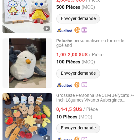
Jiangsu, China
Depuis 2021
(MOQ)
500 Pièces
Envoyer demande
personnalisée en forme de
Peluche
goéland
Huizhou Reliant Trading Co., Ltd.
/ Pièce
1,00-2,00 $US
Guangdong, China
Depuis 2016
(MOQ)
100 Pièces
Envoyer demande
Grossiste Personnalisé OEM Jellycats 7-
Inch Légumes Vivants Aubergines
Guangxi Peirou Technology Information Co., Ltd.
Super Douce avec Rembourrage
Peluche
/ Pièce
en Coton PP Techniques Lavées
0,4-1,5 $US
Guangxi, China
Depuis 2026
(MOQ)
10 Pièces
Envoyer demande