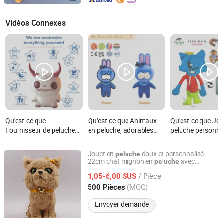
Vidéos Connexes
Qu'est-ce que
Qu'est-ce que Animaux
Qu'est-ce que J
Fournisseur de peluches
en peluche, adorables
peluche personn
personnalisées Jouets en
animaux en peluche,
fabricant d'ani
peluche doux
animaux en peluche en
peluche, OEM 
Jouet en
doux et personnalisé
peluche
personnalisés
gros et personnalisés,
peluches dessin
22cm chat mignon en
avec
peluche
Guangdong Letu Toys Co., Ltd.
cloche
concevez les vôtres !
mesure, mascot
/ Pièce
1,05-6,00 $US
brodées pour la
Guangdong, China
Depuis 2026
(MOQ)
500 Pièces
Valentin en nyl
Envoyer demande