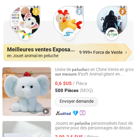
Meilleures ventes Exposants
9 999+ Force de Vente
en Jouet animal en peluche
Usine de
s en Chine Vente en gros
peluche
8''soft Animal géant en
sur
mesure
Hebei Boyi Toy Co., Ltd.
pour bébé : lapin, ours, canard,
peluche
/ Pièce
poule
0,6 $US
Hebei, China
Depuis 2020
(MOQ)
500 Pièces
Envoyer demande
Jouets en
personnalisés haut de
peluche
gamme pour des personnages de dessins
Yangzhou City Caisheng Handicraft Product Co., Ltd.
animés uniques
/ Pièce
2,00-2,5 $US