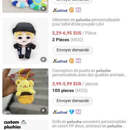
Vêtement en
personnalisable
peluche
pour bébé étoile poupée Ldol
Hunan Yushi Toy Co., Ltd.
/ Pièce
5,29-6,95 $US
Hunan, China
Depuis 2021
(MOQ)
2 Pièces
Envoyer demande
Conception de jouets en
peluche
personnalisés avec des qualités animales
Yancheng Joy Foundationcultural Creativity Co., Ltd.
de dragon en
peluche
/ pieces
3,99-5,99 $US
Jiangsu, China
Depuis 2025
(MOQ)
100 pieces
Envoyer demande
Dolls en
souvenirs personnalisés
peluche
en coton PP doux, animaux en
peluche
Hunan Yushi Toy Co., Ltd.