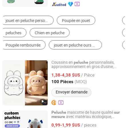
Jouet animal en peluche
Jouets pour Chien
Jouet de dessin animé en peluche
Tissu en polyester
Porte-clés en peluche
Autres jouets en peluche et en peluche
Coussins en
personnalisés,
peluche
approvisionnement en gros d'usine,
Tianchang Puyu Import&Export Co., Ltd.
option premium pour la maison et les
/ Pièce
cadeaux
1,38-4,38 $US
Anhui, China
Depuis 2026
(MOQ)
100 Pièces
Envoyer demande
mascotte de haute qualité
Peluche
sur
avec matériau écologique,
mesure
Guangdong Kinqee International Trade Co., Ltd.
rembourrage en coton PP, super douce,
/ pieces
OEM/ODM disponible
0,99-1,99 $US