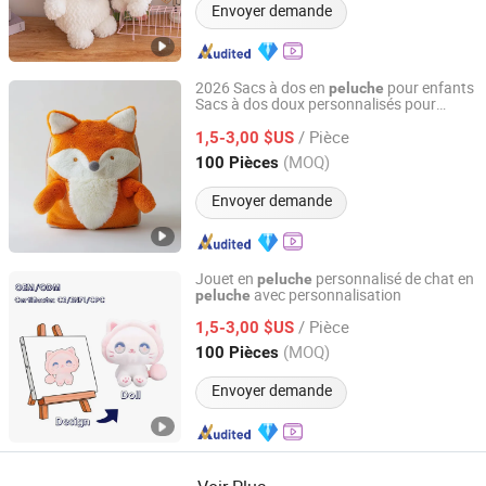
Envoyer demande
2026 Sacs à dos en
pour enfants
peluche
Sacs à dos doux personnalisés pour
Lianyungang Hongwen Toys Co., Ltd.
enfants
/ Pièce
1,5-3,00 $US
Jiangsu, China
Depuis 2020
(MOQ)
100 Pièces
Envoyer demande
Jouet en
personnalisé de chat en
peluche
avec personnalisation
peluche
Lianyungang Hongwen Toys Co., Ltd.
/ Pièce
1,5-3,00 $US
Jiangsu, China
Depuis 2020
(MOQ)
100 Pièces
Envoyer demande