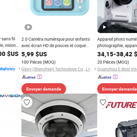
sans fil
2.0 Caméra numérique pour enfants
Appareil photo numér
e, vision
avec écran HD de pouces et coque
photographie, appar
ue non
amusante en cartoon
avec mise au point 
00
$US
5,99
$US
34,15
-
38,42
$
o
100 Pièces
(MOQ)
20 Pièces
(MOQ)
Glory (Shenzhen) Technology Co., Ltd.
Envoyer demande
Envoyer demande