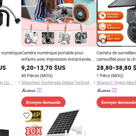
o numérique
Caméra numérique portable pour
Caméra de surveilla
enfants avec impression instantanée,
camouflée pour la ch
écran IPS 2.4" à retournement,
extérieure, CCTV
US
9,20
-
13,70
$US
28,80
-
38,80
$
impression thermique sans encre,
40 Pièces
(MOQ)
1 Pièce
(MOQ)
caméscope selfie pour enfants,
Aimeijie (Hainan) Supply Chain Co., Ltd.
Shenzhen Tuofengda Digital Technology Co., Ltd.
personnalisation disponible
Envoyer demande
Envoyer demande