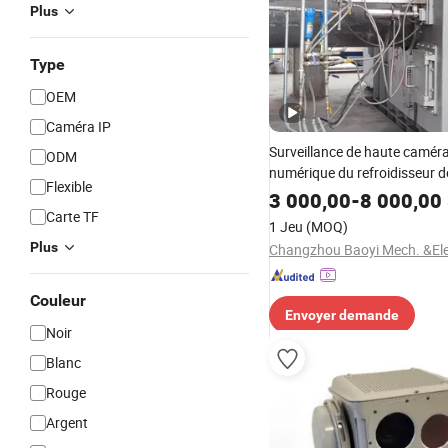
Plus
Type
OEM
Caméra IP
Surveillance de haute caméra
ODM
numérique du refroidisseur d
Flexible
rotatif avec système de refr
3 000,00
-
8 000,00
Carte TF
1 Jeu
(MOQ)
Plus
Couleur
Envoyer demande
Noir
Blanc
Rouge
Argent