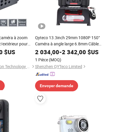
caméra à zoom
Qyteco 13.3inch 29mm 1080P 150°
/extérieur pour
Caméra à angle large 6.8mm Câble
ôme rapide
512Hz Sonde tête de caméra auto-
0
$US
2 034,00
-
2 342,00
$US
nivelante Système d'inspection des
1 Pièce
(MOQ)
pipelines Industrie CCTV caméra
Shanghai Future Vision Technology Co., Ltd.
Shenzhen QYTeco Limited
numérique
Envoyer demande