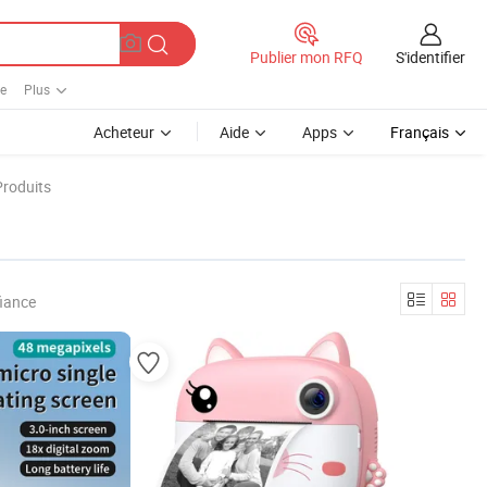
S'identifier
Publier mon RFQ
e
Plus
Acheteur
Aide
Apps
Français
Produits
fiance