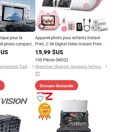
ique pour la
Appareil photo pour enfants Instant
eil photo compact
Print, 2.5K Digital Video Instant Print
automatique
Camera pour enfants
US
15,99
$US
100 Pièces
(MOQ)
Quanzhou E-Best International Trade Co., Ltd.
Shenzhen Shangyi Jinggong Technology Co., Ltd.
Envoyer demande