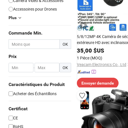
Caméra Vidéo & Accessoires
Accessoires pour Drones
Plus
Commande Min.
5/8/12MP 4K Caméra de séc
extérieure HD avec inclinaiso
OK
panoramique, alimentation p
35,00
$US
détection humaine et de véhi
Prix
1 Pièce
(MOQ)
surveillance numérique, suivi
Veacam Electronics Co., Ltd
automatique, mini sans WiFi 
-
OK
Envoyer demande
Caractéristiques du Produit
Acheter des Échantillons
Certificat
CE
RoHS