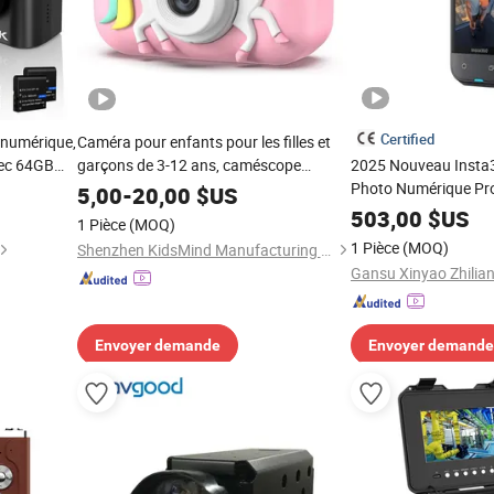
Certified
 numérique,
Caméra pour enfants pour les filles et
vec 64GB
garçons de 3-12 ans, caméscope
2025 Nouveau Insta3
numérique pour enfants avec
Photo Numérique Pro
5,00
-
20,00
$US
couverture en silicone cartoon, carte SD
1.28in Caméra Insta
503,00
$US
1 Pièce
(MOQ)
32g incluse
Sportive Mini Vidéo
1 Pièce
(MOQ)
Shenzhen KidsMind Manufacturing Technology Co., Ltd.
Envoyer demande
Envoyer demande