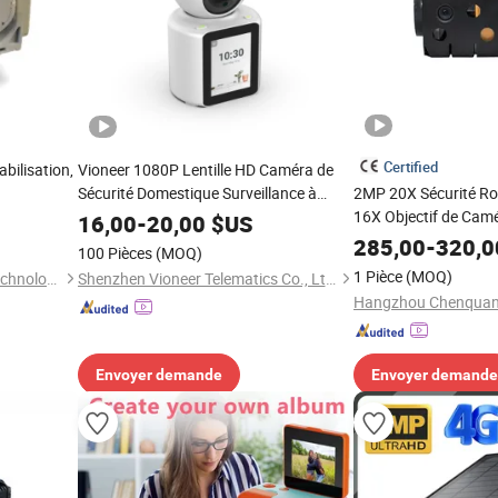
Certified
bilisation,
Vioneer 1080P Lentille HD Caméra de
Sécurité Domestique Surveillance à
2MP 20X Sécurité Rou
que
Distance Contrôle PTZ Vidéo
16X Objectif de Cam
16,00
-
20,00
$US
Bidirectionnelle Mini Caméra Numérique
Zoom Optique
285,00
-
320,0
100 Pièces
(MOQ)
Intelligente
1 Pièce
(MOQ)
Nanjing Zhuoyu Intelligent Technology Co., Ltd.
Shenzhen Vioneer Telematics Co., Ltd.
Hangzhou Chenquan 
Envoyer demande
Envoyer demande