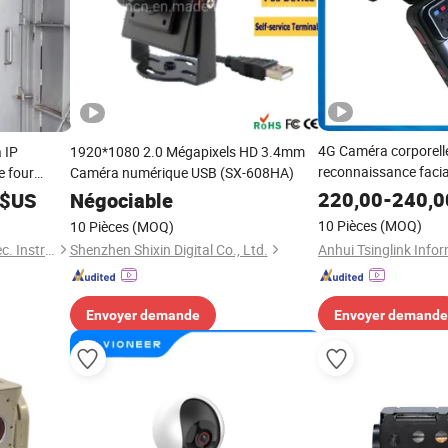
4G Caméra corporell
 IP
1920*1080 2.0 Mégapixels HD 3.4mm
reconnaissance facial
e four
Caméra numérique USB (SX-608HA)
preuves numériques
oidissement
220,00
-
240,0
$US
Négociable
10 Pièces
(MOQ)
10 Pièces
(MOQ)
Changzhou Baoyi Mech. &Elec. Instrument Co., Ltd
Shenzhen Shixin Digital Co., Ltd.
Envoyer demande
Envoyer demande