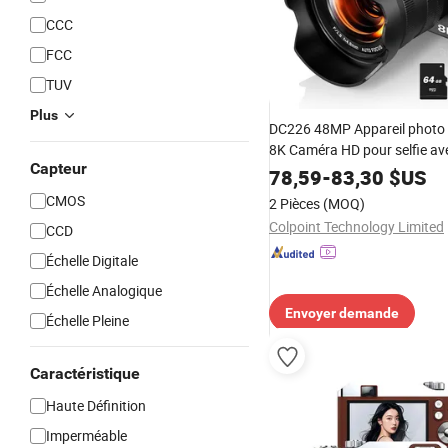
CCC
FCC
TUV
Plus
DC226 48MP Appareil photo
8K Caméra HD pour selfie a
Capteur
Carte mémoire - Prise EU
78,59
-
83,30
$US
CMOS
2 Pièces
(MOQ)
Colpoint Technology Limited
CCD
Échelle Digitale
Échelle Analogique
Envoyer demande
Échelle Pleine
Caractéristique
Haute Définition
Imperméable