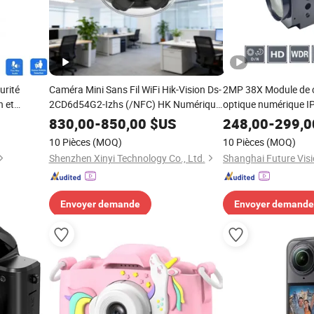
urité
Caméra Mini Sans Fil WiFi Hik-Vision Ds-
2MP 38X Module de 
n et
2CD6d54G2-Izhs (/NFC) HK Numérique
optique numérique IP
ar PoE,
Vision Nocturne Solaire Caméra
sécurité CCTV PTZ d
830,00
-
850,00
$US
248,00
-
299,0
cule,
d'Inspection de Tuyau d'Égout de
10 Pièces
(MOQ)
10 Pièces
(MOQ)
Surveillance
Shenzhen Xinyi Technology Co., Ltd.
Hikvision
Envoyer demande
Envoyer demande