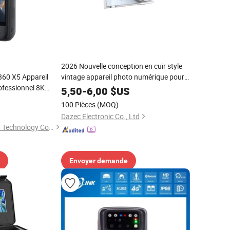
2026 Nouvelle conception en cuir style
60 X5 Appareil
vintage appareil photo numérique pour
fessionnel 8K
enfants et porte-clés avec CE FCC
5,50
-
6,00
$US
 360 Caméra
100 Pièces
(MOQ)
Dazec Electronic Co., Ltd
Gansu Xinyao Zhilian Technology Co., Ltd.
Envoyer demande