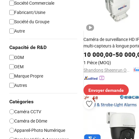
Société Commerciale
Fabricant/Usine
Société du Groupe
Autre
Caméra de surveillance HD IP 
multi-capteurs à longue porté
Capacité de R&D
nocturne thermique numériq
10 000,00
-
50 000,
ODM
refroidie, imagerie CCTV vidé
1 Pièce
(MOQ)
infrarouge
OEM
Shandong Sheenrun Optics & Electronics Co., Ltd.
Marque Propre
Autres
Envoyer demande
Catégories
Caméra CCTV
Caméra de Dôme
Appareil-Photo Numérique