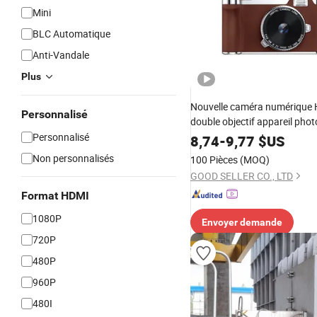
Mini
BLC Automatique
Anti-Vandale
Plus
Nouvelle caméra numérique
Personnalisé
double objectif appareil phot
étudiants et enfants
Personnalisé
8,74
-
9,77
$US
Non personnalisés
100 Pièces
(MOQ)
GOOD SELLER CO., LTD
Format HDMI
1080P
Envoyer demande
720P
480P
960P
480I