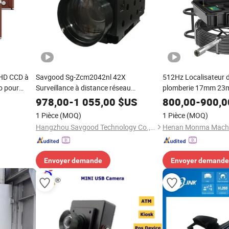
 HD CCD à
Savgood Sg-Zcm2042nl 42X
512Hz Localisateur 
o pour
Surveillance à distance réseau
plomberie 17mm 23
numérique caméra IP CCTV
50m 70m Caméra d'in
978,00
-
1 055,00
$US
800,00
-
900,0
numérique de tuyau 
1 Pièce
(MOQ)
1 Pièce
(MOQ)
marin pour égouts et
Hangzhou Savgood Technology Co., Ltd.
Envoyer demande
Envoyer demande