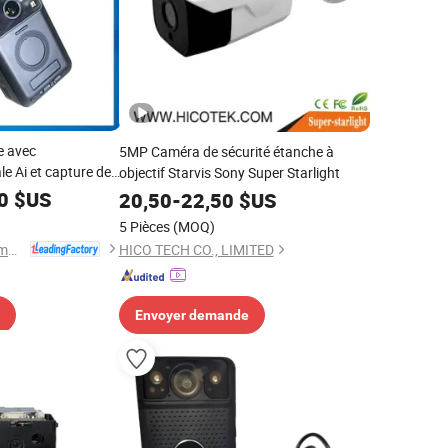
e avec
5MP Caméra de sécurité étanche à
e Ai et capture de
objectif Starvis Sony Super Starlight
0
$US
20,50
-
22,50
$US
5 Pièces
(MOQ)
Anhui Tsinglink Information Technology Co., Ltd.
HICO TECH CO., LIMITED
Envoyer demande