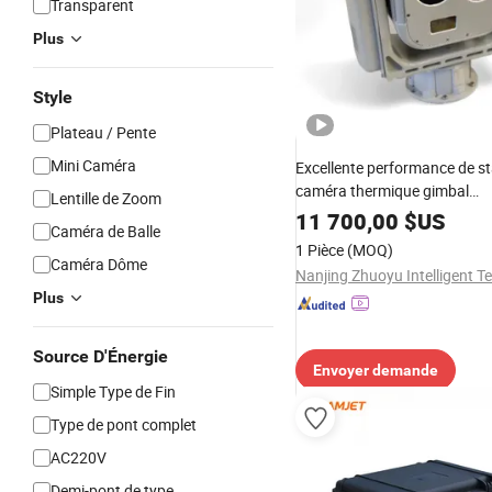
Transparent
Plus
Style
Plateau / Pente
Mini Caméra
Excellente performance de sta
caméra thermique gimbal
Lentille de Zoom
photoélectrique PTZ numéri
11 700,00
$US
Caméra de Balle
1 Pièce
(MOQ)
Caméra Dôme
Plus
Source D'Énergie
Envoyer demande
Simple Type de Fin
Type de pont complet
AC220V
Demi-pont de type