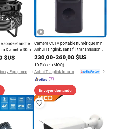
Caméra CCTV portable numérique mini
de sonde étanche
Anhui Tsinglink, sans fil, transmission
mm Diamètre 30m
d'image fluide, portée sur le corps 4G
spection vidéo
230,00
-
260,00
$US
0
$US
endoscopique sous-
10 Pièces
(MOQ)
 drains
Anhui Tsinglink Information Technology Co., Ltd.
Henan Monma Machinery Equipment Co., Ltd.
Envoyer demande