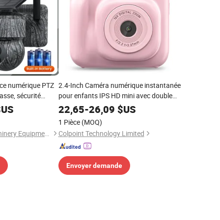
nce numérique PTZ
2.4-Inch Caméra numérique instantanée
asse, sécurité
pour enfants IPS HD mini avec double
objectif avant arrière 48MP
US
22,65
-
26,09
$US
1 Pièce
(MOQ)
Shanxi C-Trying Machinery Equipment Co., Ltd
Colpoint Technology Limited
Envoyer demande