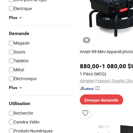
Électrique
Plus
Demande
Magasin
Amjet R8-Mini Appareil phot
Souris
Tablette
880,00
-
1 080,00
$
Métal
1 Pièce
(MOQ)
Électronique
Plus
Envoyer demande
Utilisation
Recherche
Caméra Vidéo
Produits Numériques