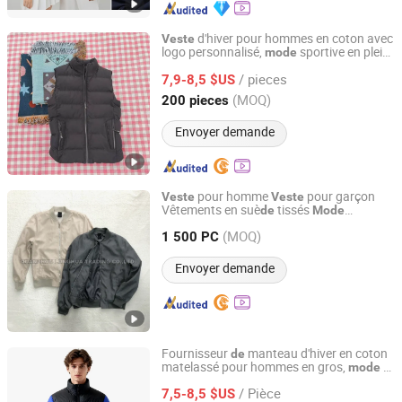
d'hiver pour hommes en coton avec
Veste
logo personnalisé,
sportive en plein
mode
Fuzhou Suoha Industry and Trade Co., Ltd.
air
/ pieces
7,9-8,5 $US
Fujian, China
Depuis 2025
(MOQ)
200 pieces
Envoyer demande
pour homme
pour garçon
Veste
Veste
Vêtements en suè
tissés
de
Mode
QUANZHOU LONGHUA TRADING CO., LTD.
Vêtements gris beige Vêtements
(MOQ)
d'extérieur
1 500 PC
Fujian, China
Depuis 2020
Envoyer demande
Fournisseur
manteau d'hiver en coton
de
matelassé pour hommes en gros,
et
mode
Yiwu Lisha Trading Co., Ltd
chaud
/ Pièce
7,5-8,5 $US