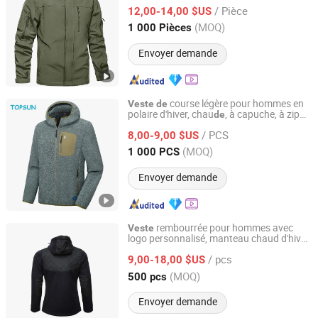
imperméables et respirantes, vêtements
/ Pièce
travail
12,00-14,00 $US
de
Fujian, China
Depuis 2017
(MOQ)
1 000 Pièces
Envoyer demande
course légère pour hommes en
Veste
de
polaire d'hiver, chau
, à capuche, à zip
de
XIAMEN TOPSUN APPAREL CO., LTD.
intégral, pour la randonnée
/ PCS
8,00-9,00 $US
Fujian, China
Depuis 2013
(MOQ)
1 000 PCS
Envoyer demande
rembourrée pour hommes avec
Veste
logo personnalisé, manteau chaud d'hiver,
Hubei Yuyuan Garments Co., Ltd.
style
haute qualité, cordon
de
mode
de
de
/ pcs
serrage, poche zippée
9,00-18,00 $US
Hubei, China
Depuis 2025
(MOQ)
500 pcs
Envoyer demande