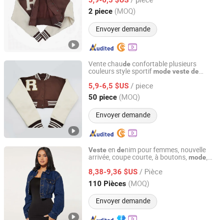
Fujian, China
Depuis 2025
(MOQ)
2 piece
Envoyer demande
Vente chau
confortable plusieurs
de
couleurs style sportif
mode
veste
de
Fuzhou Suoha Industry and Trade Co., Ltd.
baseball hiver
/ piece
5,9-6,5 $US
Fujian, China
Depuis 2025
(MOQ)
50 piece
Envoyer demande
en
nim pour femmes, nouvelle
Veste
de
arrivée, coupe courte, à boutons,
,
mode
GOOD SELLER CO.,LTD
directement
l'usine
de
/ Pièce
8,38-9,36 $US
Zhejiang, China
Depuis 2010
(MOQ)
110 Pièces
Envoyer demande