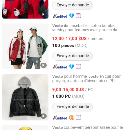
Envoyer demande
baseball en coton bomber
Veste
de
varsity pour femmes avec patchs
de
Quanzhou Lulusen Garment Co., Ltd.
en gros
mode
/ pieces
12,00-17,00 $US
Fujian, China
Depuis 2022
(MOQ)
100 pieces
Envoyer demande
pour homme,
en cuir pour
Veste
veste
garçon, manteau d'hiver noir en PU,
QUANZHOU LONGHUA TRADING CO., LTD.
vêtements
, vêtements à
de
mode
/ PC
capuche
9,00-15,00 $US
Fujian, China
Depuis 2020
(MOQ)
1 000 PC
Envoyer demande
coupe-vent personnalisée pour le
Veste