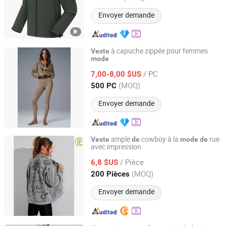
Envoyer demande
à capuche zippée pour femmes
Veste
mode
Xiamen Arcadia-Sport Trading Co., Ltd.
/ PC
7,00-8,00 $US
Fujian, China
Depuis 2022
(MOQ)
500 PC
Envoyer demande
ample
cowboy à la
rue
Veste
de
mode
de
avec impression
Guangzhou Mingyao Garment Co., Ltd.
/ Pièce
6,8 $US
Guangdong, China
Depuis 2016
(MOQ)
200 Pièces
Envoyer demande