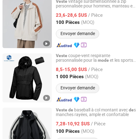
vintage surdimensionnée à zip
Veste
personnalisée pour hommes, manteau en
Guangzhou City Basic Clothing Co.,Ltd
suè
,
varsity vierge
de
veste
/ Pièce
23,6-28,6 $US
Guangdong, China
Depuis 2022
(MOQ)
100 Pièces
Envoyer demande
coupe-vent respirante
Veste
personnalisée pour la
et les sports
mode
Jiangxi Saloong Garment Co., Ltd
en plein air
/ Pièce
8,5-15,00 $US
Jiangxi, China
Depuis 2024
(MOQ)
1 000 Pièces
Envoyer demande
baseball à col montant avec
s
Veste
de
de
manches rayées, ample et confortable
Guangzhou Yuchen Clothing Co., Ltd
/ Pièce
7,28-10,92 $US
Guangdong, China
Depuis 2023
(MOQ)
100 Pièces