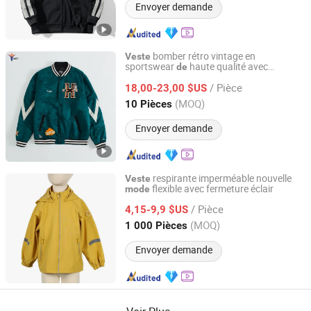
Envoyer demande
bomber rétro vintage en
Veste
sportswear
haute qualité avec
de
Guangzhou Inly Sporting Goods Co., Ltd.
patchwork, logo brodé, fermetures à
/ Pièce
pression et poches latérales pour l'hiver
18,00-23,00 $US
Guangdong, China
Depuis 2022
(MOQ)
10 Pièces
Envoyer demande
respirante imperméable nouvelle
Veste
flexible avec fermeture éclair
mode
Heze Aiyide Clothing Co., Ltd.
/ Pièce
4,15-9,9 $US
Shandong, China
Depuis 2025
(MOQ)
1 000 Pièces
Envoyer demande