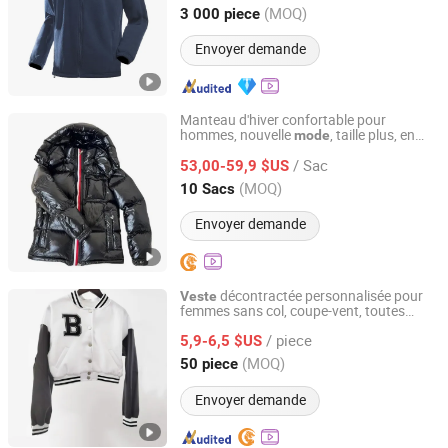
Hubei, China
Depuis 2004
(MOQ)
3 000 piece
Envoyer demande
Manteau d'hiver confortable pour
hommes, nouvelle
, taille plus, en
mode
Shishi City Arkr Valley Flying Network Garment Store
duvet
canard blanc, manteau chaud,
de
/ Sac
en duvet - Vêtements et prix
s
53,00-59,9 $US
veste
de
vêtements
Fujian, China
Depuis 2025
(MOQ)
10 Sacs
Envoyer demande
décontractée personnalisée pour
Veste
femmes sans col, coupe-vent, toutes
Fuzhou Suoha Industry and Trade Co., Ltd.
tailles
/ piece
5,9-6,5 $US
Fujian, China
Depuis 2025
(MOQ)
50 piece
Envoyer demande