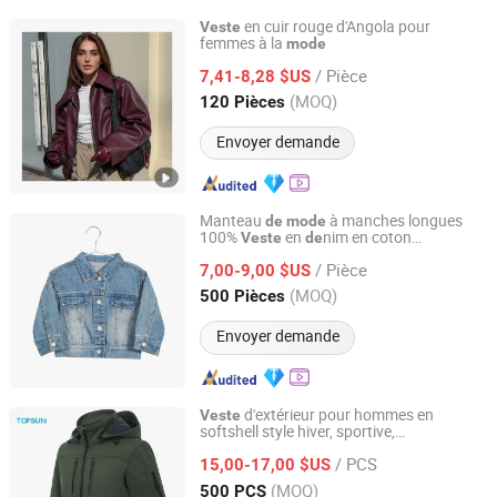
en cuir rouge d'Angola pour
Veste
femmes à la
mode
GOOD SELLER CO.,LTD
/ Pièce
7,41-8,28 $US
Zhejiang, China
Depuis 2010
(MOQ)
120 Pièces
Envoyer demande
Manteau
à manches longues
de
mode
100%
en
nim en coton
Veste
de
NANJING JUYUAN INT'L TRADING CO.,LTD
Vêtements d'extérieur
/ Pièce
7,00-9,00 $US
Jiangsu, China
Depuis 2025
(MOQ)
500 Pièces
Envoyer demande
d'extérieur pour hommes en
Veste
softshell style hiver, sportive,
XIAMEN TOPSUN APPAREL CO., LTD.
imperméable, coupe-vent, avec capuche
/ PCS
amovible
15,00-17,00 $US
Fujian, China
Depuis 2013
(MOQ)
500 PCS