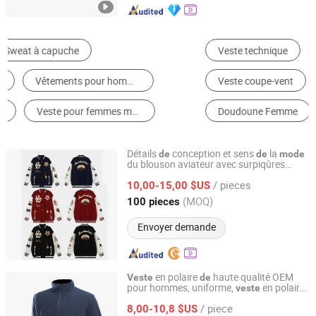
Veste technique
Veste sport
Doudoune
Veste coupe-vent
Doudoune Homme
Doudoune Femme
Détails
conception et sens
la
de
de
mode
du blouson aviateur avec surpiqûres
Dong Guan Yuchen Fashion Co., Ltd.
contrastées
/ pieces
10,00-15,00 $US
Guangdong, China
Depuis 2025
(MOQ)
100 pieces
Envoyer demande
en polaire
haute qualité OEM
Veste
de
pour hommes, uniforme,
en polaire
veste
Kinglong Protective Products (Hubei) Co., Ltd.
pour l'extérieur, vêtement
de
mode
/ piece
8,00-10,8 $US