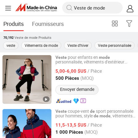
Produits
Fournisseurs
Veste de mode
Produits
70,192
veste
Vêtements de mode
Veste d'hiver
Veste personnalisée
pour enfants en
Veste
mode
personnalisée, vêtements d'extérieur
Great Wall Products Mfg., Ltd.
coupe-vent pour le sport
/ Pièce
5,00-6,00 $US
Fujian, China
Depuis 2023
(MOQ)
500 Pièces
Envoyer demande
coupe-vent
sport personnalisée
Veste
de
pour hommes, style
, vêtements
de
mode
Great Wall Products Mfg., Ltd.
d'entraînement pour le camping
/ Pièce
11,5-13,5 $US
Fujian, China
Depuis 2023
(MOQ)
1 000 Pièces