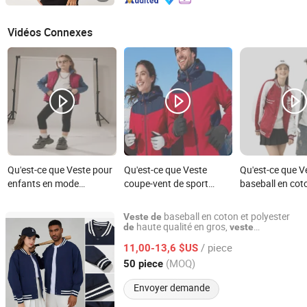
Vidéos Connexes
Qu'est-ce que Veste pour
Qu'est-ce que Veste
Qu'est-ce que V
enfants en mode
coupe-vent de sport
baseball en cot
personnalisée, vêtements
personnalisée pour
bomber varsity
d'extérieur coupe-vent
hommes, style de mode,
femmes avec pa
baseball en coton et polyester
Veste
de
pour le sport
vêtements
mode en gros
haute qualité en gros,
de
veste
Quanzhou Xinli Garments Co., Ltd.
universitaire et manteau bomber
d'entraînement pour le
/ piece
tendance
11,00-13,6 $US
camping
Fujian, China
Depuis 2012
(MOQ)
50 piece
Envoyer demande