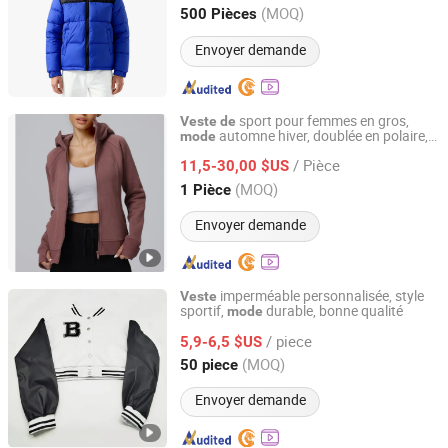
Zhejiang, China
Depuis 2025
(MOQ)
500 Pièces
Envoyer demande
sport pour femmes en gros,
Veste
de
automne hiver, doublée en polaire,
mode
Xiamen Ruliron Trading Co., Ltd.
chau
, à capuche, coupe ajustée,
de
/ Pièce
épaissie, pour le fitness et le yoga
11,5-30,00 $US
Fujian, China
Depuis 2026
(MOQ)
1 Pièce
Envoyer demande
imperméable personnalisée, style
Veste
sportif,
durable, bonne qualité
mode
Fuzhou Suoha Industry and Trade Co., Ltd.
/ piece
5,9-6,5 $US
Fujian, China
Depuis 2025
(MOQ)
50 piece
Envoyer demande