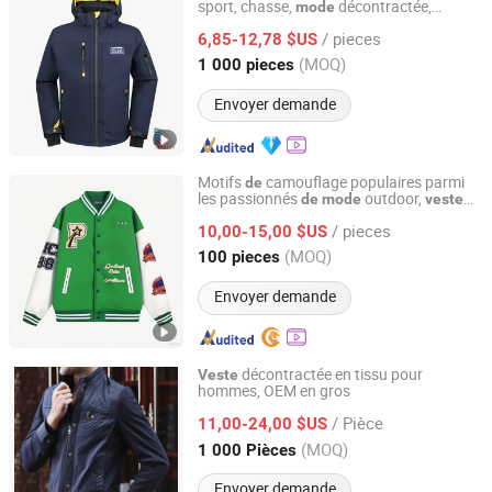
sport, chasse,
décontractée,
mode
Shanghai Top Fortune Industry Co., Ltd.
bomber, baseball, tactique, randonnée,
/ pieces
coque en polaire, hiver, extérieur, manteau
6,85-12,78 $US
doux,
softshell varsity
veste
Shanghai, China
Depuis 2011
(MOQ)
1 000 pieces
Envoyer demande
Motifs
camouflage populaires parmi
de
les passionnés
outdoor,
de
mode
veste
Dong Guan Yuchen Fashion Co., Ltd.
bomber sportive
/ pieces
10,00-15,00 $US
Guangdong, China
Depuis 2025
(MOQ)
100 pieces
Envoyer demande
décontractée en tissu pour
Veste
hommes, OEM en gros
Power Ascent (Xiamen) International Ltd.
/ Pièce
11,00-24,00 $US
Fujian, China
Depuis 2010
(MOQ)
1 000 Pièces
Envoyer demande