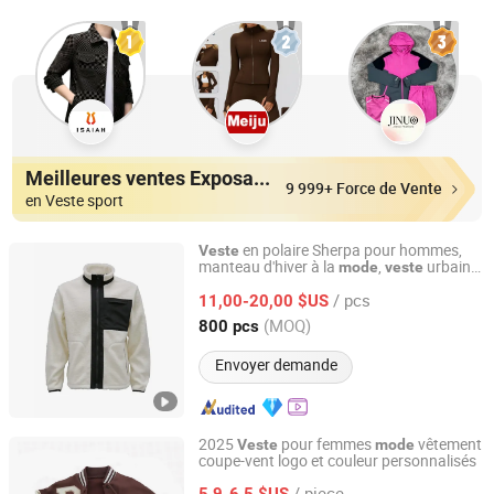
Meilleures ventes Exposants
9 999+ Force de Vente
en Veste sport
en polaire Sherpa pour hommes,
Veste
manteau d'hiver à la
,
urbaine
mode
veste
Hubei Yuyuan Garments Co., Ltd.
pour activités en plein air
/ pcs
11,00-20,00 $US
Hubei, China
Depuis 2025
(MOQ)
800 pcs
Envoyer demande
2025
pour femmes
vêtement
Veste
mode
coupe-vent logo et couleur personnalisés
Fuzhou Suoha Industry and Trade Co., Ltd.
/ piece
5,9-6,5 $US