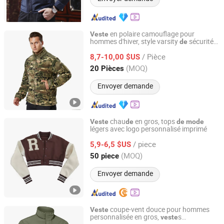
en polaire camouflage pour
Veste
hommes d'hiver, style varsity
sécurité
de
Songyang Huayili Garment Co., Ltd
en gros en Chine
/ Pièce
8,7-10,00 $US
Zhejiang, China
Depuis 2025
(MOQ)
20 Pièces
Envoyer demande
chau
en gros, tops
Veste
de
de
mode
légers avec logo personnalisé imprimé
Fuzhou Suoha Industry and Trade Co., Ltd.
/ piece
5,9-6,5 $US
Fujian, China
Depuis 2025
(MOQ)
50 piece
Envoyer demande
coupe-vent douce pour hommes
Veste
personnalisée en gros,
s
veste
Fuzhou Changtai Textile Co., Ltd.