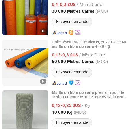
alcalins
/ Mètre Carré
0,1-0,2 $US
Hebei, China
Depuis 2023
(MOQ)
30 000 Mètres Carrés
Envoyer demande
Grille résistante aux alcalis, prix d'usine
en
45-300g
maille
en
fibre
de
verre
Heze Topsun Fiberglass Co., Ltd.
/ Mètre Carré
0,13-0,3 $US
Shandong, China
Depuis 2022
(MOQ)
60 000 Mètres Carrés
Envoyer demande
premium pour le
Maille
en
fibre
de
verre
r
forcem
t
s murs et
s bâtim
ts
en
en
de
de
en
JRS (Hangzhou) Performance Material Co., Ltd.
Jrs-Ss1
/ Kg
0,12-0,25 $US
Zhejiang, China
Depuis 2025
(MOQ)
10 000 Kg
Envoyer demande