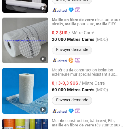
résistante aux
Maille
en
fibre
de
verre
alcalis,
pour stuc,
EIFS
maille
maille
Yuyao Strong Fiberglass Products Factory
utilisée pour les murs
/ Mètre Carré
0,2 $US
Zhejiang, China
Depuis 2016
(MOQ)
20 000 Mètres Carrés
Envoyer demande
Matériau
construction isolation
de
extérieure mur spécial résistant aux
Heze Topsun Fiberglass Co., Ltd.
alcalis 110GSM 5X5inch
maille
en
fibre
/ Mètre Carré
0,13-0,3 $US
de
verre
Shandong, China
Depuis 2022
(MOQ)
60 000 Mètres Carrés
Envoyer demande
Mur
construction, bâtim
t, Eifs,
de
en
résistante aux
maille
en
fibre
de
verre
Qinhuangdao Tongyu Building Material Co., Ltd.