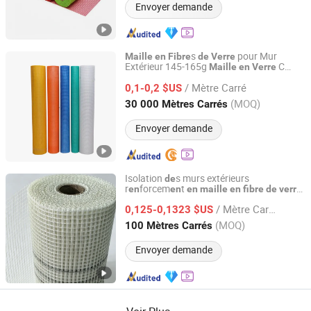
Envoyer demande
s
pour Mur
Maille
en
Fibre
de
Verre
Extérieur 145-165g
C
Maille
en
Verre
Qinhuangdao Tongyu Building Material Co., Ltd.
pour Bâtim
t Eifs Résistante aux
en
/ Mètre Carré
Alcalins Prix d'Usine
s
pour
0,1-0,2 $US
Fibre
de
Verre
Bâtim
t
en
Hebei, China
Depuis 2023
(MOQ)
30 000 Mètres Carrés
Envoyer demande
Isolation
s murs extérieurs
de
r
forcem
t
en
en
en
maille
en
fibre
de
verre
Cangzhou Shuoer Fiberglass Products Co., Ltd.
résistante aux alcalis
/ Mètre Carré
0,125-0,1323 $US
Hebei, China
Depuis 2026
(MOQ)
100 Mètres Carrés
Envoyer demande