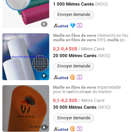
Tianjin, China
Depuis 2024
(MOQ)
1 000 Mètres Carrés
Envoyer demande
résistante au feu,
Maille
en
fibre
de
verre
EIFS,
pour
maille
en
fibre
de
verre
maille
Yuyao Strong Fiberglass Products Factory
stuc
/ Mètre Carré
0,2-0,4 $US
Zhejiang, China
Depuis 2016
(MOQ)
20 000 Mètres Carrés
Envoyer demande
imperméable
Maille
en
fibre
de
verre
pour le r
forcem
t du marbre
en
en
Qinhuangdao Tongyu Building Material Co., Ltd.
/ Mètre Carré
0,1-0,2 $US
Hebei, China
Depuis 2023
(MOQ)
30 000 Mètres Carrés
Envoyer demande