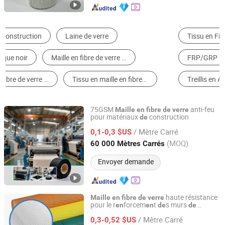
Tissu en Fibre de Verre
Filet en Fibre de Verre
FRP/GRP
Dépistage de Fenêtre
Géogrille
Treillis en Acier Inoxydable
75GSM
anti-feu
Maille
en
fibre
de
verre
pour matériaux
construction
de
Heze Topsun Fiberglass Co., Ltd.
/ Mètre Carré
0,1-0,3 $US
Shandong, China
Depuis 2022
(MOQ)
60 000 Mètres Carrés
Envoyer demande
haute résistance
Maille
en
fibre
de
verre
pour le r
forcem
t
s murs
en
en
de
de
Binjin (Tianjin) New Material Co., LTD
construction,
résistante aux alcalis
maille
/ Mètre Carré
pour le plâtrage
0,3-0,52 $US