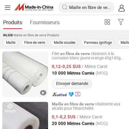
Produits
Fournisseurs
Maille en fibre de verre
Produits
84,528
Maille
Fibre de verre
Maille soudée
Panneau ignifuge
Maill
Filet
résistant à la
en
fibre
de
verre
corrosion blanc jaune orange 45g145g
HeBei XiongAn HengYun Technology Co., Ltd.
160g 4*4 5*5
maille
en
fibre
de
verre
/ Mètre Carré
pour matériau
construction
0,12-0,25 $US
de
Hebei, China
Depuis 2024
(MOQ)
10 000 Mètres Carrés
Envoyer demande
résistante aux
Maille
en
fibre
de
verre
alcalis pour l'étanchéité
Jiangxi Huayuan New Material Group Co.,Ltd.
/ Mètre Carré
0,1-0,2 $US
Jiangxi, China
Depuis 2024
(MOQ)
20 000 Mètres Carrés