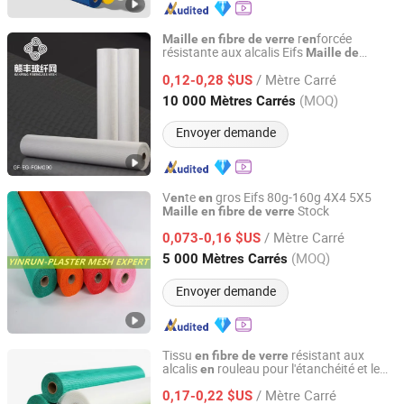
r
forcée
Maille
en
fibre
de
verre
en
résistante aux alcalis Eifs
Maille
de
Jiangxi Huayuan New Material Group Co.,Ltd.
r
forcem
t
4.5oz
en
en
en
fibre
de
verre
/ Mètre Carré
pour le marché américain
0,12-0,28 $US
Jiangxi, China
Depuis 2024
(MOQ)
10 000 Mètres Carrés
Envoyer demande
V
te
gros Eifs 80g-160g 4X4 5X5
en
en
Stock
Maille
en
fibre
de
verre
Anping Yinrun Wire Mesh Co., Ltd
/ Mètre Carré
0,073-0,16 $US
Hebei, China
Depuis 2023
(MOQ)
5 000 Mètres Carrés
Envoyer demande
Tissu
résistant aux
en
fibre
de
verre
alcalis
rouleau pour l'étanchéité et le
en
Xuzhou Yongyou Glass Technology Co., Ltd.
plâtrage
/ Mètre Carré
0,17-0,22 $US