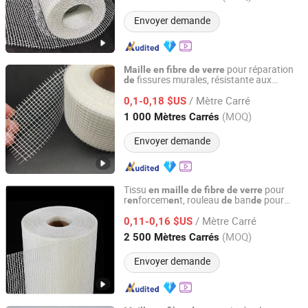
Envoyer demande
pour réparation
Maille
en
fibre
de
verre
fissures murales, résistante aux
de
Nanjing EFG Co., Ltd.
alcalins 160G/M²
r
forcem
t
Maille
de
en
en
/ Mètre Carré
pour plâtrage intérieur
0,1-0,18 $US
en
fibre
de
verre
extérieur
Jiangsu, China
Depuis 2007
(MOQ)
1 000 Mètres Carrés
Envoyer demande
Tissu
pour
en
maille
de
fibre
de
verre
r
forcem
t, rouleau
ban
pour
en
en
de
de
Anping Aobiao Wire Mesh Products Co., Ltd.
mur
plâtre,
en
maille
en
fibre
de
verre
/ Mètre Carré
0,11-0,16 $US
Hebei, China
Depuis 2015
(MOQ)
2 500 Mètres Carrés
Envoyer demande