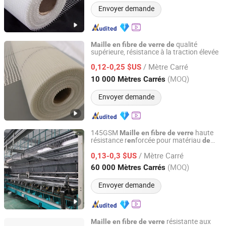
Envoyer demande
qualité
Maille
en
fibre
de
verre
de
supérieure, résistance à la traction élevée
HeBei XiongAn HengYun Technology Co., Ltd.
/ Mètre Carré
0,12-0,25 $US
Hebei, China
Depuis 2024
(MOQ)
10 000 Mètres Carrés
Envoyer demande
145GSM
haute
Maille
en
fibre
de
verre
résistance r
forcée pour matériau
en
de
Heze Topsun Fiberglass Co., Ltd.
construction
/ Mètre Carré
0,13-0,3 $US
Shandong, China
Depuis 2022
(MOQ)
60 000 Mètres Carrés
Envoyer demande
résistante aux
Maille
en
fibre
de
verre