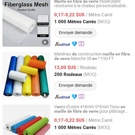
tissée plate
Maille
en
fibre
de
verre
résistante à la chaleur personnalisable
Xuzhou Yongyou Glass Technology Co., Ltd.
pour matériaux
mur
bâtim
t
de
de
en
/ Mètre Carré
0,17-0,22 $US
Jiangsu, China
Depuis 2026
(MOQ)
1 000 Mètres Carrés
Envoyer demande
Matériau
construction
de
maille
en
fibre
blanche 38
* 150 FT
de
verre
en
Shandong Best Import and Export Co., Ltd.
/ Rouleau
12,00 $US
Shandong, China
Depuis 2020
(MOQ)
200 Rouleaux
Envoyer demande
V
te d'usine 4*4mm 5*5mm Tissu
en
en
pour plâtrage
maille
de
fibre
de
verre
Xuzhou Yongyou Glass Technology Co., Ltd.
s murs
de
/ Mètre Carré
0,17-0,22 $US
Jiangsu, China
Depuis 2026
(MOQ)
1 000 Mètres Carrés