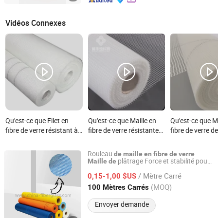
Vidéos Connexes
Qu'est-ce que Filet en
Qu'est-ce que Maille en
Qu'est-ce que Ma
fibre de verre résistant à
fibre de verre résistante
fibre de verre de
la corrosion blanc jaune
aux alcalis pour
supérieure, rési
orange 45g145g 160g
l'étanchéité
la traction élev
Rouleau
de
maille
en
fibre
de
verre
4*4 5*5 maille en fibre de
plâtrage Force et stabilité pour
Maille
de
Nanjing EFG Co., Ltd.
fissures murales Construction
murs
de
verre pour matériau de
/ Mètre Carré
intérieurs et extérieurs et réparation
0,15-1,00 $US
de
construction
joints
plafonds R
forcem
t 160g
de
en
en
Jiangsu, China
Depuis 2007
(MOQ)
100 Mètres Carrés
1×50m
Envoyer demande