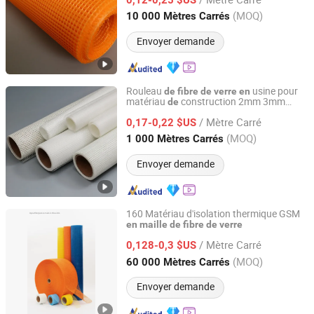
treillis
en
fibre
de
verre
Hebei, China
Depuis 2024
(MOQ)
10 000 Mètres Carrés
Envoyer demande
Rouleau
usine pour
de
fibre
de
verre
en
matériau
construction 2mm 3mm
de
Xuzhou Yongyou Glass Technology Co., Ltd.
4mm 5mm
/ Mètre Carré
0,17-0,22 $US
Jiangsu, China
Depuis 2026
(MOQ)
1 000 Mètres Carrés
Envoyer demande
160 Matériau d'isolation thermique GSM
en
maille
de
fibre
de
verre
Heze Topsun Fiberglass Co., Ltd.
/ Mètre Carré
0,128-0,3 $US
Shandong, China
Depuis 2022
(MOQ)
60 000 Mètres Carrés
Envoyer demande