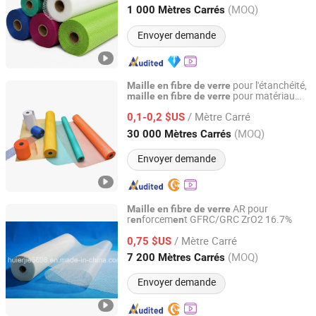
Jiangsu, China
Depuis 2026
(MOQ)
1 000 Mètres Carrés
Envoyer demande
pour l'étanchéité,
Maille
en
fibre
de
verre
pour matériau
maille
en
fibre
de
verre
Qinhuangdao Tongyu Building Material Co., Ltd.
mural
/ Mètre Carré
0,1-0,2 $US
Hebei, China
Depuis 2023
(MOQ)
30 000 Mètres Carrés
Envoyer demande
AR pour
Maille
en
fibre
de
verre
r
forcem
t GFRC/GRC ZrO2 16.7%
en
en
HUIERJIE NEW MATERIAL TECHNOLOGY CO., LTD.
/ Mètre Carré
0,75 $US
Hubei, China
Depuis 2009
(MOQ)
7 200 Mètres Carrés
Envoyer demande