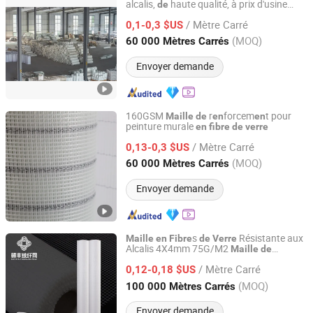
alcalis,
haute qualité, à prix d'usine
de
Heze Topsun Fiberglass Co., Ltd.
165GSM
/ Mètre Carré
0,1-0,3 $US
Shandong, China
Depuis 2022
(MOQ)
60 000 Mètres Carrés
Envoyer demande
160GSM
r
forcem
t pour
Maille
de
en
en
peinture murale
en
fibre
de
verre
Heze Topsun Fiberglass Co., Ltd.
/ Mètre Carré
0,13-0,3 $US
Shandong, China
Depuis 2022
(MOQ)
60 000 Mètres Carrés
Envoyer demande
s
Résistante aux
Maille
en
Fibre
de
Verre
Alcalis 4X4mm 75G/M2
Maille
de
Jiangxi Huayuan New Material Group Co.,Ltd.
Support
Marbre Utilisée dans le
en
/ Mètre Carré
R
forcem
t
s Murs
0,12-0,18 $US
en
en
de
Jiangxi, China
Depuis 2024
(MOQ)
100 000 Mètres Carrés
Envoyer demande