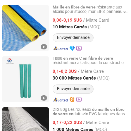
résistante aux
Maille
en
fibre
de
verre
alcalis pour stucco, mur EIFS, panneau
en
QINGDAO HONTED BUILDING MATERIALS CO.,LTD
mousse EPS, plâtre mosaïque,
maille
en
/ Mètre Carré
3G-15g 75g 125g 145g
0,08-0,19 $US
fibre
de
verre
160g 510g
Shandong, China
Depuis 2020
(MOQ)
10 Mètres Carrés
Envoyer demande
Tissu
C
en
verre
en
fibre
de
verre
résistant aux alcalis pour la construction,
Qinhuangdao Tongyu Building Material Co., Ltd.
rouleau
,
de
maille
en
fibre
de
verre
/ Mètre Carré
matériau
construction
0,1-0,2 $US
de
Hebei, China
Depuis 2023
(MOQ)
30 000 Mètres Carrés
Envoyer demande
2×2 80g Les rouleaux
de
maille
en
fibre
duits
PVC fabriqués dans
de
verre
en
de
Xuzhou Yongyou Glass Technology Co., Ltd.
s usines chinoises sont adaptés aux
de
/ Mètre Carré
projets
plâtrage et
peinture
0,17-0,22 $US
de
de
Jiangsu, China
Depuis 2026
(MOQ)
1 000 Mètres Carrés