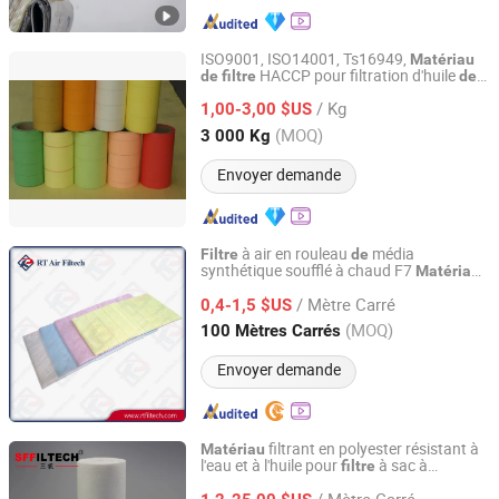
ISO9001, ISO14001, Ts16949,
Matériau
HACCP pour filtration d'huile
de
filtre
de
HEBEI AMUSEN FILTER PAPER CO., LTD.
voiture
/ Kg
1,00-3,00 $US
Hebei, China
Depuis 2020
(MOQ)
3 000 Kg
Envoyer demande
à air en rouleau
média
Filtre
de
synthétique soufflé à chaud F7
Matériau
Guangzhou RT Air Filtech Co., Ltd.
à poche
de
filtre
/ Mètre Carré
0,4-1,5 $US
Guangdong, China
Depuis 2019
(MOQ)
100 Mètres Carrés
Envoyer demande
filtrant en polyester résistant à
Matériau
l'eau et à l'huile pour
à sac à
filtre
Shanghai Sffiltech Co., Ltd.
poussière
/ Mètre Carré