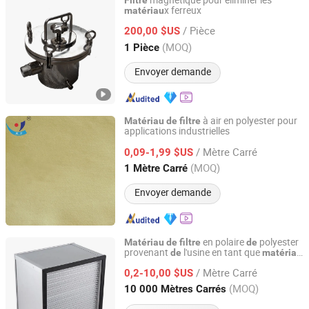
magnétique pour éliminer les
Filtre
x ferreux
matériau
Wenzhou Rayen Machinery Co., Ltd.
/ Pièce
200,00 $US
Zhejiang, China
Depuis 2017
(MOQ)
1 Pièce
Envoyer demande
à air en polyester pour
Matériau
de
filtre
applications industrielles
Jiangsu Blue Sky Environmental Protection Group Co.,
Ltd.
/ Mètre Carré
0,09-1,99 $US
(MOQ)
1 Mètre Carré
Jiangsu, China
Depuis 2025
Envoyer demande
en polaire
polyester
Matériau
de
filtre
de
provenant
l'usine en tant que
de
matériau
Nanjing EFG Co., Ltd.
base pour le
de
filtre
/ Mètre Carré
0,2-10,00 $US
Jiangsu, China
Depuis 2007
(MOQ)
10 000 Mètres Carrés