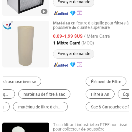
Envoyer demande
en feutre à aiguille pour
s à
Matériau
filtre
poussière
qualité supérieure
de
Jiangsu Blue Sky Environmental Protection Group Co.,
Ltd.
/ Mètre Carré
0,09-1,99 $US
(MOQ)
1 Mètre Carré
Jiangsu, China
Depuis 2025
Envoyer demande
Élément de Filtre
Filtre d'Eau Industriel
Filtre à Air
Équipement de Traitement d'Eaux d'Égout
Sac & Cartouche de Filtre
Filet de Filtre
Tissu filtrant industriel en PTFE non tissé
pour collecteur
poussière
de
Hebei Enyang Import And Export Trading Co., Ltd.