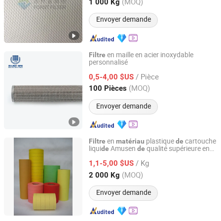
Jiangsu, China
Depuis 2015
(MOQ)
1 000 Kg
Envoyer demande
en maille en acier inoxydable
Filtre
personnalisé
Hebei Meshtech Technology Co.,LTD
/ Pièce
0,5-4,00 $US
Hebei, China
Depuis 2025
(MOQ)
100 Pièces
Envoyer demande
en
plastique
cartouche
Filtre
matériau
de
liqui
Amusen
qualité supérieure en
de
de
HEBEI AMUSEN FILTER PAPER CO., LTD.
Chine
/ Kg
1,1-5,00 $US
Hebei, China
Depuis 2020
(MOQ)
2 000 Kg
Envoyer demande