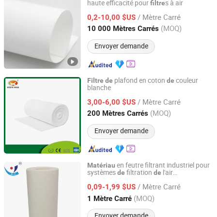
haute efficacité pour
s à air
filtre
Nanjing EFG Co., Ltd.
/ Mètre Carré
0,2-10,00 $US
Jiangsu, China
Depuis 2007
(MOQ)
10 000 Mètres Carrés
Envoyer demande
plafond en coton
couleur
Filtre
de
de
blanche
Guangzhou Xincheng New Materials Co., Limited
/ Mètre Carré
3,00-6,00 $US
Guangdong, China
Depuis 2018
(MOQ)
200 Mètres Carrés
Envoyer demande
en feutre filtrant industriel pour
Matériau
systèmes
filtration
l'air
de
de
Jiangsu Blue Sky Environmental Protection Group Co.,
environnemental
Ltd.
/ Mètre Carré
0,09-1,99 $US
(MOQ)
1 Mètre Carré
Jiangsu, China
Depuis 2025
Envoyer demande