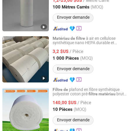
1,2-25,00 $US
Shanghai, China
Depuis 2022
(MOQ)
100 Mètres Carrés
Envoyer demande
à air en cellulose
Matériau
de
filtre
synthétique nano HEPA durable et
Suzhou Forst Filter Co., Ltd.
ignifuge
l'usine Forst
de
/ Pièce
3,2 $US
Jiangsu, China
Depuis 2015
(MOQ)
1 000 Pièces
Envoyer demande
plafond en fibre synthétique
Filtre
de
polyester coton pré-
brut
filtre
matériau
Dongguan Senbao Purifying Equipment Co., Ltd.
rouleau
/ Pièce
140,00 $US
Guangdong, China
Depuis 2024
(MOQ)
10 Pièces
Envoyer demande