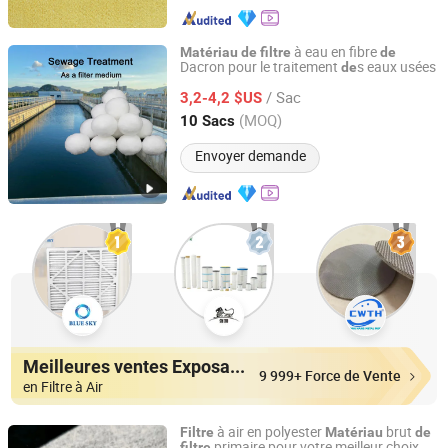
à eau en fibre
Matériau
de
filtre
de
Dacron pour le traitement
s eaux usées
de
Henan Lvyuan Water Treatment Technology Co., Ltd.
/ Sac
3,2-4,2 $US
Henan, China
Depuis 2019
(MOQ)
10 Sacs
Envoyer demande
Meilleures ventes Exposants
9 999+ Force de Vente
en Filtre à Air
à air en polyester
brut
Filtre
Matériau
de
primaire pour votre meilleur choix
filtre