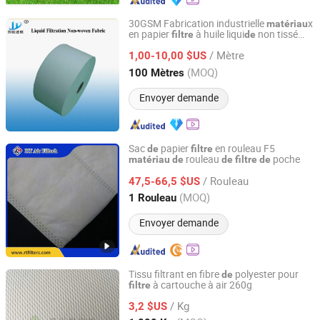
30GSM Fabrication industrielle
x
matériau
en papier
à huile liqui
non tissé
filtre
de
Shanghai Junyi Filter Equipment Co., Ltd.
Roulis
/ Mètre
1,00-10,00 $US
Shanghai, China
Depuis 2017
(MOQ)
100 Mètres
Envoyer demande
Sac
papier
en rouleau F5
de
filtre
rouleau
poche
matériau
de
de
filtre
de
Guangzhou ZN Filter Material Co., Ltd.
/ Rouleau
47,5-66,5 $US
Guangdong, China
Depuis 2024
(MOQ)
1 Rouleau
Envoyer demande
Tissu filtrant en fibre
polyester pour
de
à cartouche à air 260g
filtre
Suzhou Forst Filter Co., Ltd.
/ Kg
3,2 $US