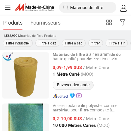
Produits
Fournisseurs
Matériau de filtre
Produits
1,562,990
Filtre industriel
Filtre à gaz
Filtre à sac
filtrer
Filtre à air
à air en arami
Matériau
de
filtre
de
de
haute qualité pour
s systèmes
de
de
Jiangsu Blue Sky Environmental Protection Group Co.,
collecte
poussière efficaces
de
Ltd.
/ Mètre Carré
0,09-1,99 $US
(MOQ)
1 Mètre Carré
Jiangsu, China
Depuis 2025
Envoyer demande
Voile en polaire
polyester comme
de
pour
composite à
matériau
filtre
Nanjing EFG Co., Ltd.
pulvérisation
carbone
de
/ Mètre Carré
0,2-10,00 $US
Jiangsu, China
Depuis 2007
(MOQ)
10 000 Mètres Carrés