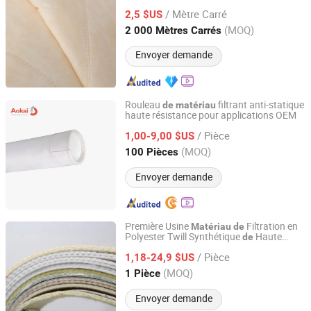
/ Mètre Carré
2,5 $US
Shandong, China
Depuis 2026
(MOQ)
2 000 Mètres Carrés
Envoyer demande
Rouleau
filtrant anti-statique
de
matériau
haute résistance pour applications OEM
Jiangsu Aokai Environmental Technology Co., Ltd.
/ Pièce
1,00-9,00 $US
Jiangsu, China
Depuis 2017
(MOQ)
100 Pièces
Envoyer demande
Première Usine
Filtration en
Matériau
de
Polyester Twill Synthétique
Haute
de
Shanghai Sffiltech Co., Ltd.
Qualité 100%
/ Pièce
1,18-24,9 $US
Shanghai, China
Depuis 2022
(MOQ)
1 Pièce
Envoyer demande