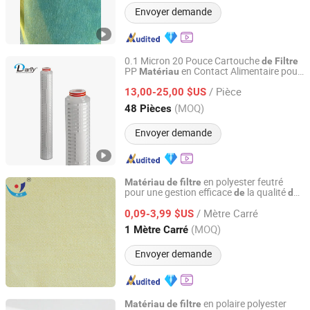
Envoyer demande
0.1 Micron 20 Pouce Cartouche
de
Filtre
PP
en Contact Alimentaire pour
Matériau
Hangzhou Darlly Filtration Equipment Co., Ltd.
Filtration
s Boissons
de
/ Pièce
13,00-25,00 $US
Zhejiang, China
Depuis 2009
(MOQ)
48 Pièces
Envoyer demande
en polyester feutré
Matériau
de
filtre
pour une gestion efficace
la qualité
de
de
Jiangsu Blue Sky Environmental Protection Group Co.,
l'air
Ltd.
/ Mètre Carré
0,09-3,99 $US
(MOQ)
1 Mètre Carré
Jiangsu, China
Depuis 2025
Envoyer demande
en polaire polyester
Matériau
de
filtre