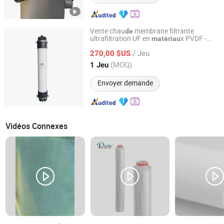
Vente chau
membrane filtrante
de
ultrafiltration UF en
x PVDF -
matériau
Tianjin Morui Environment Technology Co., Ltd.
filtration
l'intérieur vers l'extérieur et
de
de
/ Jeu
l'extérieur vers l'intérieur pour le
270,00 $US
traitement
s eaux usées
de
Tianjin, China
Depuis 2022
(MOQ)
1 Jeu
Envoyer demande
Vidéos Connexes