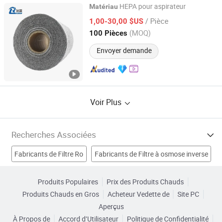
HEPA pour aspirateur
Matériau
Huzhou Raylane New Materials Co., Ltd
/ Pièce
1,00-30,00 $US
(MOQ)
100 Pièces
Zhejiang, China
Depuis 2023
Envoyer demande
Voir Plus
Recherches Associées
Fabricants de Filtre Ro
Fabricants de Filtre à osmose inverse
Fabricants de Filtre de réservoir d'aquarium
Produits Populaires
Prix des Produits Chauds
Produits Chauds en Gros
Acheteur Vedette de
Site PC
Fabricants de matériau de filtre à sac
Aperçus
À Propos de
Accord d’Utilisateur
Politique de Confidentialité
filtrer matériaux tissu Usines