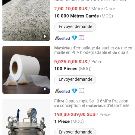
Nanjing EFG Co., Ltd.
/ Mètre Carré
2,00-10,00 $US
Jiangsu, China
Depuis 2007
(MOQ)
10 000 Mètres Carrés
Envoyer demande
d'emballage
sachet
thé en
Matériau
de
de
maille en PLA biodégradable et
qualité
de
HEBEI MACROKUN MESH CO., LTD
alimentaire
/ Pièce
0,025-0,05 $US
Hebei, China
Depuis 2020
(MOQ)
100 Pièces
Envoyer demande
à sac simple Ss - 0 6MPa Pression
Filtre
conception et
x d'étanchéité
de
matériau
Hangzhou Keyuan Water Treatment Equipment Co.,Ltd
en silicone
/ Pièce
199,00-239,00 $US
Zhejiang, China
Depuis 2025
(MOQ)
1 Pièce
Envoyer demande