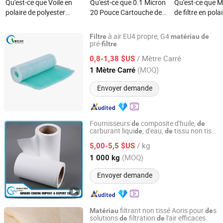
Qu'est-ce que Voile en
Qu'est-ce que 0.1 Micron
Qu'est-ce que M
polaire de polyester
20 Pouce Cartouche de
de filtre en pola
comme matériau pour
Filtre PP Matériau en
polyester haute 
filtre composite à
Contact Alimentaire pour
pour filtres à air
à air EU4 propre, G4
Filtre
matériau
de
pulvérisation de carbone
Filtration des Boissons
pré-
filtre
Guangzhou Clean-Link Filtration Technology Co., Ltd.
/ Mètre Carré
0,8-1,38 $US
Guangdong, China
Depuis 2011
(MOQ)
1 Mètre Carré
Envoyer demande
Fournisseurs
composite d'huile,
de
de
carburant liqui
, d'eau,
tissu non tissé
de
de
Ningbo Xiangyi Imp. & Exp. Co., Ltd.
multi-
filtre
/ kg
5,00-5,5 $US
Zhejiang, China
Depuis 2016
(MOQ)
1 000 kg
Envoyer demande
filtrant non tissé Aoris pour
s
Matériau
de
solutions
filtration
l'air efficaces
de
de
Aoris Purification Equipment (Shandong) Co., Ltd.