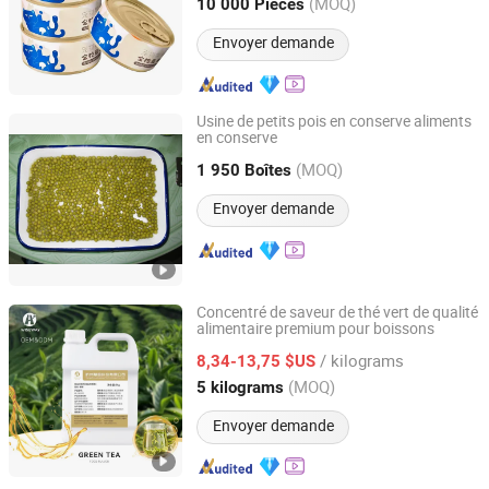
Shandong, China
Depuis 2024
(MOQ)
10 000 Pièces
Envoyer demande
Usine de petits pois en conserve aliments
en conserve
Zhangzhou Greencan Food Co., Ltd.
(MOQ)
1 950 Boîtes
Fujian, China
Depuis 2017
Envoyer demande
Concentré de saveur de thé vert de qualité
alimentaire premium pour boissons
Hangzhou Wiseway Technology Co., Ltd
/ kilograms
8,34-13,75 $US
Zhejiang, China
Depuis 2025
(MOQ)
5 kilograms
Envoyer demande