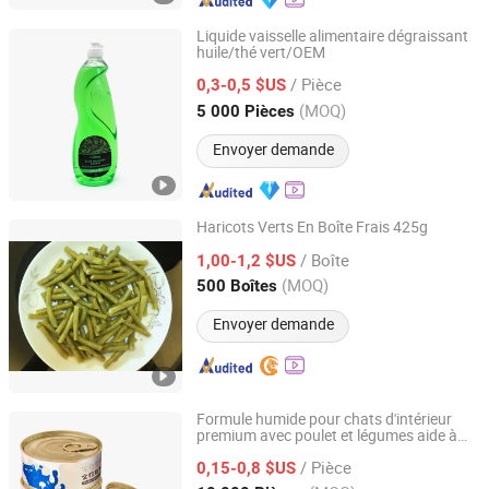
Liquide vaisselle alimentaire dégraissant
huile/thé vert/OEM
SUZHOU LONGLIFU IMP. & EXP. CO., LTD.
/ Pièce
0,3-0,5 $US
Jiangsu, China
Depuis 2020
(MOQ)
5 000 Pièces
Envoyer demande
Haricots Verts En Boîte Frais 425g
Zhangzhou Great Land Foods Co., Ltd.
/ Boîte
1,00-1,2 $US
(MOQ)
500 Boîtes
Fujian, China
Depuis 2021
Envoyer demande
Formule humide pour chats d'intérieur
premium avec poulet et légumes aide à
Shandong Asiapet Food Co., Ltd.
contrôler naturellement les boules de poils
/ Pièce
0,15-0,8 $US