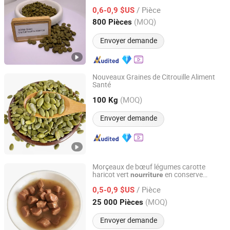
pour les chats d'intérieur adultes
/ Pièce
0,6-0,9 $US
Shandong, China
Depuis 2022
(MOQ)
800 Pièces
Envoyer demande
Nouveaux Graines de Citrouille Aliment
Santé
Inner Mongolia Xuanda Food Co., Ltd.
(MOQ)
100 Kg
InnerMongolia, China
Depuis 2021
Envoyer demande
Morçeaux de bœuf légumes carotte
haricot vert
en conserve
nourriture
PETIDEAL PET FOOD (LUOHE) GROUP CO., LTD.
humide pour chien
nourriture
nourriture
/ Pièce
humide
0,5-0,9 $US
Henan, China
Depuis 2021
(MOQ)
25 000 Pièces
Envoyer demande