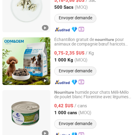
chiens, colliers de canard lyophilisés,
5,18-5,88 $US
pour animaux
nourriture
verte
Shandong, China
Depuis 2023
(MOQ)
500 Sacs
Envoyer demande
Échantillon gratuit de
pour
nourriture
animaux de compagnie bœuf haricots
Baoding Taotaohui Import and Export Trading Co., Ltd.
verts nutrition naturelle
sèche
nourriture
/ Kg
pour chien
0,75-2,35 $US
Hebei, China
Depuis 2024
(MOQ)
1 000 Kg
Envoyer demande
humide pour chats Méli-Mélo
Nourriture
de poulet blanc Florentine avec légumes
NINGBO BANGZHIYOU ARTS INDUSTRY AND TRADE CO.,
du jardin
LTD.
/ cans
0,42 $US
(MOQ)
1 000 cans
Zhejiang, China
Depuis 2017
Envoyer demande