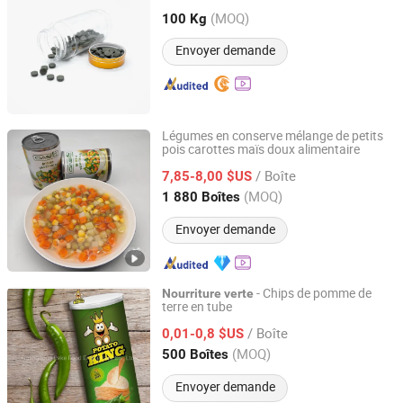
et de ginseng
(MOQ)
100 Kg
Shandong, China
Depuis 2011
Envoyer demande
Légumes en conserve mélange de petits
pois carottes maïs doux alimentaire
Xiamen Oasis Food Co., Ltd.
/ Boîte
7,85-8,00 $US
Fujian, China
Depuis 2024
(MOQ)
1 880 Boîtes
Envoyer demande
- Chips de pomme de
Nourriture
verte
terre en tube
Guangdong Peke Food Enterprises Co., Ltd.
/ Boîte
0,01-0,8 $US
Guangdong, China
Depuis 2020
(MOQ)
500 Boîtes
Envoyer demande