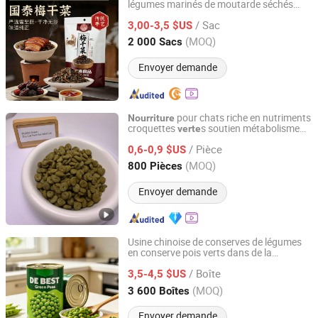
légumes marinés de moutarde séchés
Hunan Guotai Food Co., Ltd
Meigan Cai
/ Sac
3,00-3,5 $US
Hunan, China
Depuis 2026
(MOQ)
2 000 Sacs
Envoyer demande
pour chats riche en nutriments
Nourriture
croquettes
s soutien métabolisme
verte
Qingdao Catsmi Pet Products Co., Ltd
énergétique besoins d'activité quotidienne
/ Pièce
0,6-0,9 $US
Shandong, China
Depuis 2022
(MOQ)
800 Pièces
Envoyer demande
Usine chinoise de conserves de légumes
en conserve pois verts dans de la
DB Tomato (Xiamen) Industry Co., Ltd.
saumure 425g
/ Boîte
3,5-4,5 $US
Fujian, China
Depuis 2024
(MOQ)
3 600 Boîtes
Envoyer demande