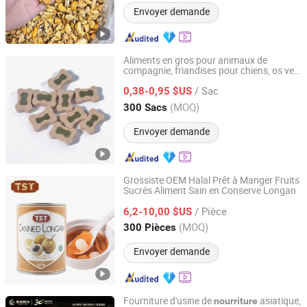
Envoyer demande
Aliments en gros pour animaux de
compagnie, friandises pour chiens, os vert
Qingdao Catsmi Pet Products Co., Ltd
et blanc (saveur menthe)
/ Sac
0,38-0,95 $US
Shandong, China
Depuis 2022
(MOQ)
300 Sacs
Envoyer demande
Grossiste OEM Halal Prêt à Manger Fruits
Sucrés Aliment Sain en Conserve Longan
Guangdong Tasty Foodstuffs Co., Ltd.
/ Pièce
6,2-10,00 $US
Guangdong, China
Depuis 2024
(MOQ)
300 Pièces
Envoyer demande
Fourniture d'usine de
asiatique,
nourriture