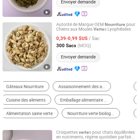
Envoyer demande
Autorité de Marque OEM
pour
Nourriture
Chiens aux Moules
s Lyophilisées
Verte
Qingdao Catsmi Pet Products Co., Ltd
/ Sac
0,39-0,99 $US
Shandong, China
Depuis 2022
(MOQ)
300 Sacs
Envoyer demande
Légumes Surgelés
Nourriture en Conserve
Fruit & Melon
Piment & Poivre
Aliments en Poudre
Autre Légume
Croquettes
s pour chats équilibrées
verte
en nutriments, régime quotidien parfait
Qingdao Catsmi Pet Products Co., Ltd