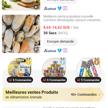
Meilleure vente populaire nouvelle
nutrition développée calcium crevettes
Qingdao Ezchong Biotechnology Co., Ltd.
moules lèvres
s friandise pour chat
verte
/ Sac
collation pour chien
pour
8,65-14,62 $US
nourriture
animaux lyophilisée
Shandong, China
Depuis 2023
(MOQ)
30 Sacs
Envoyer demande
6 Commandes
6 Commandes
5 Commandes
Meilleures ventes Produits
40+ Commandes
en Alimentation Animale