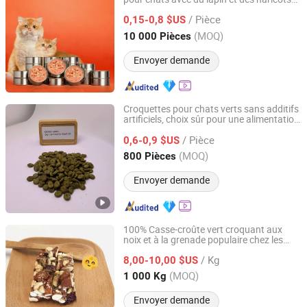
Shandong Asiapet Food Co., Ltd.
verts dans un bouillon savoureux pour
/ Pièce
chats adultes afin de stimuler l'appétit et
0,15-0,8 $US
l'hydratation
Shandong, China
Depuis 2024
(MOQ)
10 000 Pièces
Envoyer demande
Croquettes pour chats verts sans additifs
artificiels, choix sûr pour une alimentation
Qingdao Catsmi Pet Products Co., Ltd
régulière
/ Pièce
0,6-0,9 $US
Shandong, China
Depuis 2022
(MOQ)
800 Pièces
Envoyer demande
100% Casse-croûte vert croquant aux
noix et à la grenade populaire chez les
Suzhou Joywell Taste Co., Ltd.
enfants dans un sac de vente au détail
/ Kg
8,00-10,00 $US
Jiangsu, China
Depuis 2018
(MOQ)
1 000 Kg
Envoyer demande