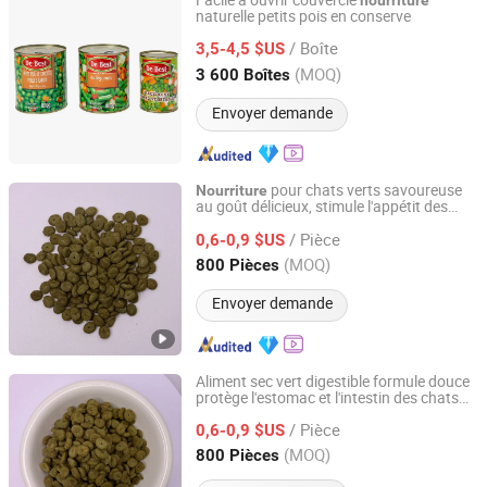
Facile à ouvrir couvercle
nourriture
naturelle petits pois en conserve
DB Tomato (Xiamen) Industry Co., Ltd.
/ Boîte
3,5-4,5 $US
Fujian, China
Depuis 2024
(MOQ)
3 600 Boîtes
Envoyer demande
pour chats verts savoureuse
Nourriture
au goût délicieux, stimule l'appétit des
Qingdao Catsmi Pet Products Co., Ltd
félins adultes
/ Pièce
0,6-0,9 $US
Shandong, China
Depuis 2022
(MOQ)
800 Pièces
Envoyer demande
Aliment sec vert digestible formule douce
protège l'estomac et l'intestin des chats
Qingdao Catsmi Pet Products Co., Ltd
adultes
/ Pièce
0,6-0,9 $US
Shandong, China
Depuis 2022
(MOQ)
800 Pièces