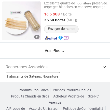
Excellente qualité de
préservée,
nourriture
asperges blanches en conserve, asperges
Xiamen Oasis Food Co., Ltd.
s en conserve
verte
/ Boîte
16,5 $US
Fujian, China
Depuis 2024
(MOQ)
3 250 Boîtes
Envoyer demande
Voir Plus
Recherches Associées
Fabricants de Gâteaux Nourriture
Fabricants de Assaisonnement des aliments
Produits Populaires
Prix des Produits Chauds
Produits Chauds en Gros
Acheteur Vedette de
Site PC
Fabricants de Cuisine des aliments
Aperçus
À Propos de
Accord d’Utilisateur
Politique de Confidentialité
Fabricants de Emballage alimentaire vert