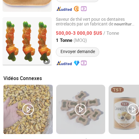
Saveur de thé vert pour os dentaires
entrelacés par un fabricant de
nourriture
Tianjin Smart Pets Technology Co., Ltd.
pour chiens et chats
/ Tonne
500,00-3 000,00 $US
Tianjin, China
Depuis 2019
(MOQ)
1 Tonne
Envoyer demande
Vidéos Connexes