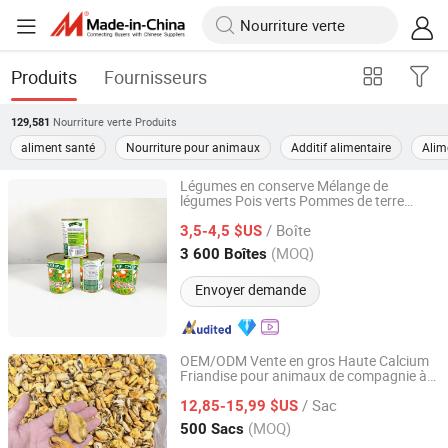
Produits
Fournisseurs
Nourriture verte
Produits
129,581
aliment santé
Nourriture pour animaux
Additif alimentaire
Alim
Légumes en conserve Mélange de
légumes Pois verts Pommes de terre
DB Tomato (Xiamen) Industry Co., Ltd.
Carottes en dés
/ Boîte
3,5-4,5 $US
Fujian, China
Depuis 2024
(MOQ)
3 600 Boîtes
Envoyer demande
OEM/ODM Vente en gros Haute Calcium
Friandise pour animaux de compagnie à
Qingdao Ezchong Biotechnology Co., Ltd.
digestion facile Moules à lèvres
s
verte
/ Sac
pour chat lyophilisée
12,85-15,99 $US
Nourriture
Shandong, China
Depuis 2023
(MOQ)
500 Sacs