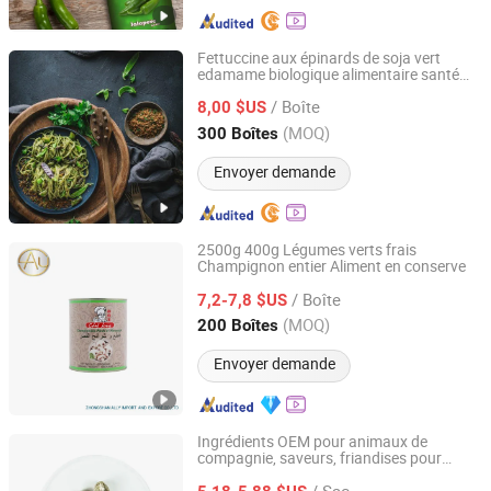
Fettuccine aux épinards de soja vert
edamame biologique alimentaire santé
Tastell Import & Export Limited (Anhui)
OEM
/ Boîte
8,00 $US
Anhui, China
Depuis 2023
(MOQ)
300 Boîtes
Envoyer demande
2500g 400g Légumes verts frais
Champignon entier Aliment en conserve
Zhongshan Ally Import and Export Company Limited
/ Boîte
7,2-7,8 $US
Guangdong, China
Depuis 2020
(MOQ)
200 Boîtes
Envoyer demande
Ingrédients OEM pour animaux de
compagnie, saveurs, friandises pour
Qingdao Ezchong Biotechnology Co., Ltd.
chats riches en calcium, en-cas pour
/ Sac