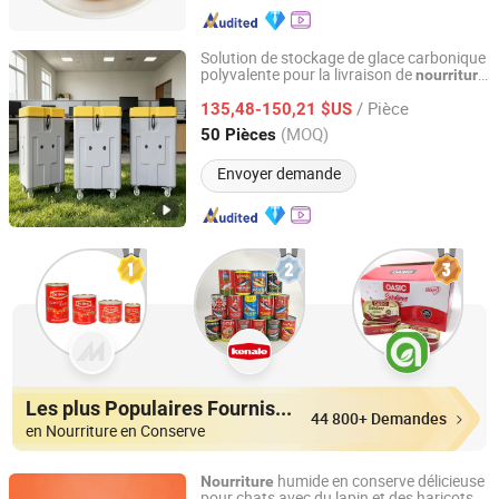
Solution de stockage de glace carbonique
polyvalente pour la livraison de
nourriture
Xiamen Papler Technology Co., Ltd.
et de vaccins
/ Pièce
135,48-150,21 $US
Fujian, China
Depuis 2022
(MOQ)
50 Pièces
Envoyer demande
Les plus Populaires Fournisseurs
44 800+ Demandes
en Nourriture en Conserve
humide en conserve délicieuse
Nourriture
pour chats avec du lapin et des haricots