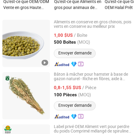
Qu'est-ce que OEM/ODM
Qu'est-ce que Aliments en
Qu'est-ce que G
Vente en gros Haute
gros pour animaux de
OEM Halal Prêt
Calcium Friandise pour
compagnie, friandises
Fruits Sucrés A
animaux de compagnie à
pour chiens, os vert et
Sain en Conser
Aliments en conserve en gros chinois, pois
digestion facile Moules à
blanc (saveur menthe)
verts en conserve au meilleur prix
Zhangzhou Greencan Food Co., Ltd.
lèvres vertes Nourriture
/ Boîte
1,00 $US
pour chat lyophilisée
Fujian, China
Depuis 2017
(MOQ)
500 Boîtes
Envoyer demande
Bâton à mâcher pour hamster à base de
gazon naturel - Riche en fibres, aide à
Rizhao Spring Trading Co., Ltd.
l'usure des dents, 13.8g chacun, couleur
/ Pièce
, 2-Year durée de conservation des
0,8-1,55 $US
verte
aliments
Shandong, China
Depuis 2024
(MOQ)
100 Pièces
Envoyer demande
Label privé OEM Aliment vert pour perdre
du poids Comprimé mélangé de spiruline
Qingdao Sunrise Biotechnology Co., Ltd.