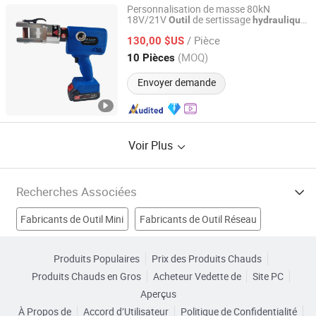
Personnalisation de masse 80kN
18V/21V
de sertissage
Outil
hydraulique
Taizhou Haisheng Tools Co., Ltd.
manuel rechargeable
/ Pièce
130,00 $US
Zhejiang, China
Depuis 2025
(MOQ)
10 Pièces
Envoyer demande
Voir Plus
Recherches Associées
Fabricants de Outil Mini
Fabricants de Outil Réseau
Fabricants de Clé à molette
Produits Populaires
Prix des Produits Chauds
Produits Chauds en Gros
Acheteur Vedette de
Site PC
Fabricants de Outils de pression hydraulique
Aperçus
À Propos de
Accord d’Utilisateur
Politique de Confidentialité
Outils hydrauliques Pompe Usines