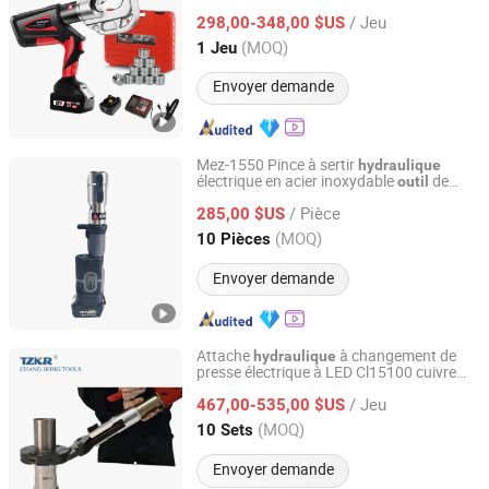
/ Jeu
298,00-348,00 $US
Zhejiang, China
Depuis 2025
(MOQ)
1 Jeu
Envoyer demande
Mez-1550 Pince à sertir
hydraulique
électrique en acier inoxydable
de
outil
Taizhou Haisheng Tools Co., Ltd.
plomberie
/ Pièce
285,00 $US
Zhejiang, China
Depuis 2025
(MOQ)
10 Pièces
Envoyer demande
Attache
à changement de
hydraulique
presse électrique à LED Cl15100 cuivre
Yuhuan Changhong Tools Co., Ltd.
acier au carbone Pince à sertir sans fil à
/ Jeu
pression variable sans balai alimentée par
467,00-535,00 $US
batterie pour tuyaux
Zhejiang, China
Depuis 2024
(MOQ)
10 Sets
Envoyer demande