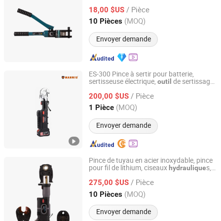
silencieux
/ Pièce
18,00 $US
Zhejiang, China
Depuis 2025
(MOQ)
10 Pièces
Envoyer demande
ES-300 Pince à sertir pour batterie,
sertisseuse électrique,
de sertissage
outil
Wenling Manniu Tools Co., Ltd
au lithium
hydraulique
/ Pièce
200,00 $US
Zhejiang, China
Depuis 2026
(MOQ)
1 Pièce
Envoyer demande
Pince de tuyau en acier inoxydable, pince
pour fil de lithium, ciseaux
s,
hydraulique
Taizhou Haisheng Tools Co., Ltd.
de sertissage multi-usage 18V/21V
outil
/ Pièce
275,00 $US
Zhejiang, China
Depuis 2025
(MOQ)
10 Pièces
Envoyer demande