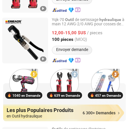
Yqk-70
de sertissage
à
Outil
hydraulique
main 12 AWG-2/0 AWG pour cosses de
Zhejiang Emeads Tools Co., Ltd.
câble sertisseuse
hydraulique
/ pieces
12,00-15,00 $US
Zhejiang, China
Depuis 2025
(MOQ)
100 pieces
Envoyer demande
1040 en Demande
639 en Demande
457 en Demande
Les plus Populaires Produits
6 300+ Demandes
en Outil hydraulique