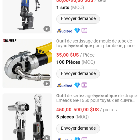
80,00-90,00 $US
Zhejiang, China
Depuis 2024
(MOQ)
1 sets
Envoyer demande
de sertissage de moule de tube de
Outil
tuyau
pour plomberie, pince
hydraulique
Anhui Huafeng Import & Export Co., Ltd.
à tuyau sous pression 12t
/ Pièce
35,00 $US
Anhui, China
Depuis 2023
(MOQ)
100 Pièces
Envoyer demande
de sertissage
électrique
Outil
hydraulique
Emeads Ge-1550 pour tuyaux en cuivre
Zhejiang Emeads Tools Co., Ltd.
avec batterie
s de presse de
Outil
/ pieces
plomberie
450,00-500,00 $US
Zhejiang, China
Depuis 2025
(MOQ)
5 pieces
Envoyer demande