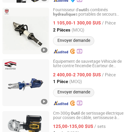
Fournisseur d'
s combinés
outil
s portables de secours
hydraulique
Changsha Hongmai International Trade Co., Ltd.
d'urgence Hongmai, usine en Chine
/ Pièce
1 105,00-1 300,00 $US
Hunan, China
Depuis 2026
(MOQ)
2 Pièces
Envoyer demande
Équipement de sauvetage Véhicule de
lutte contre l'incendie Écarteur de
PROSPER (HANGZHOU) TECHNOLOGY CO., LTD.
désincarcération Coupeur
s de
Outil
/ Pièce
sauvetage
s Batterie
2 400,00-2 700,00 $US
hydraulique
Zhejiang, China
Depuis 2024
(MOQ)
1 Pièce
Envoyer demande
Cm-300g
de sertissage électrique
Outil
pour cosses de câble, sertisseuse à
Taizhou Xinpu Tools Co.,Ltd
batterie,
de sertissage
outil
hydraulique
/ sets
125,00-135,00 $US