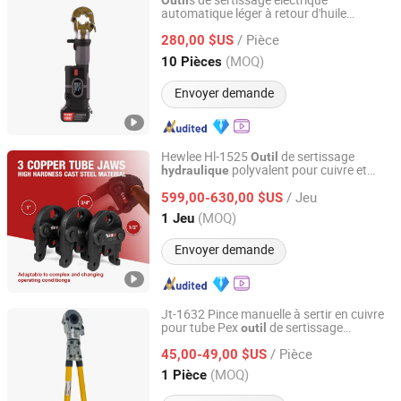
s de sertissage électrique
Outil
automatique léger à retour d'huile
Taizhou Haisheng Tools Co., Ltd.
en gros de fabrique
hydraulique
/ Pièce
280,00 $US
Zhejiang, China
Depuis 2025
(MOQ)
10 Pièces
Envoyer demande
Hewlee Hl-1525
de sertissage
Outil
polyvalent pour cuivre et
hydraulique
Wenzhou Hewlee Tools Co., Ltd
acier inoxydable V+M15-28mm
/ Jeu
599,00-630,00 $US
Zhejiang, China
Depuis 2025
(MOQ)
1 Jeu
Envoyer demande
Jt-1632 Pince manuelle à sertir en cuivre
pour tube Pex
de sertissage
outil
Yuhuan Shenniu Hydraulic Tool Factory
hydraulique
/ Pièce
45,00-49,00 $US
Zhejiang, China
Depuis 2025
(MOQ)
1 Pièce