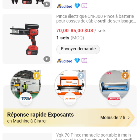
Pince électrique Cm-300 Pince à batterie
pour cosses de câble
de sertissage
outil
Taizhou Xinpu Tools Co.,Ltd
alimenté
hydraulique
/ sets
70,00-85,00 $US
Zhejiang, China
Depuis 2024
(MOQ)
1 sets
Envoyer demande
Réponse rapide Exposants
Moins de 2 h
en Machine à Cintrer
Yqk-70 Pince manuelle portable à main
pour sertir des terminaux de câble,
outil