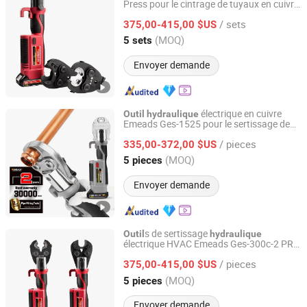
Press pour le cintrage de tuyaux en cuivre
Zhejiang Emeads Tools Co., Ltd.
HVAC Emeads Ges-300c-2
/ sets
375,00-415,00 $US
Zhejiang, China
Depuis 2025
(MOQ)
5 sets
Envoyer demande
électrique en cuivre
Outil
hydraulique
Emeads Ges-1525 pour le sertissage de
Zhejiang Emeads Tools Co., Ltd.
tuyaux à batterie
/ pieces
335,00-372,00 $US
Zhejiang, China
Depuis 2025
(MOQ)
5 pieces
Envoyer demande
s de sertissage
Outil
hydraulique
électrique HVAC Emeads Ges-300c-2 PRO
Zhejiang Emeads Tools Co., Ltd.
pour tuyaux en cuivre de plomberie
/ pieces
375,00-415,00 $US
Zhejiang, China
Depuis 2025
(MOQ)
5 pieces
Envoyer demande