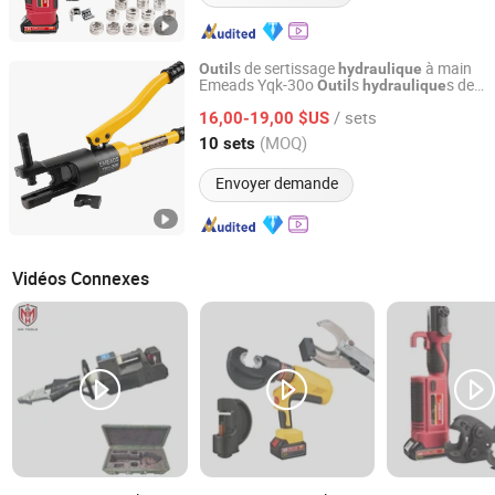
s de sertissage
à main
Outil
hydraulique
Emeads Yqk-30o
s
s de
Outil
hydraulique
Zhejiang Emeads Tools Co., Ltd.
haute qualité pour un sertissage efficace
/ sets
16,00-19,00 $US
Zhejiang, China
Depuis 2025
(MOQ)
10 sets
Envoyer demande
Vidéos Connexes