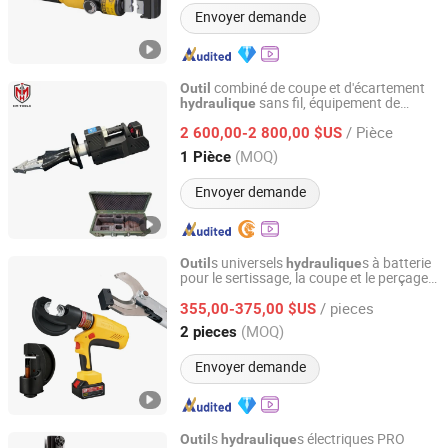
Envoyer demande
combiné de coupe et d'écartement
Outil
sans fil, équipement de
hydraulique
Changsha Hongmai International Trade Co., Ltd.
sauvetage à batterie
/ Pièce
2 600,00-2 800,00 $US
Hunan, China
Depuis 2026
(MOQ)
1 Pièce
Envoyer demande
s universels
s à batterie
Outil
hydraulique
pour le sertissage, la coupe et le perçage
Zhejiang Emeads Tools Co., Ltd.
Emeads Ebs-400b 85c 1220h
/ pieces
355,00-375,00 $US
Zhejiang, China
Depuis 2025
(MOQ)
2 pieces
Envoyer demande
s
s électriques PRO
Outil
hydraulique