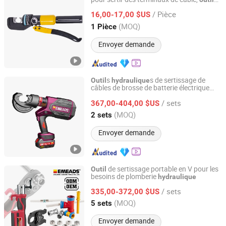
Yuhuan Shenniu Hydraulic Tool Factory
de sertissage
hydraulique
/ Pièce
16,00-17,00 $US
Zhejiang, China
Depuis 2025
(MOQ)
1 Pièce
Envoyer demande
s
s de sertissage de
Outil
hydraulique
câbles de brosse de batterie électrique
Zhejiang Emeads Tools Co., Ltd.
Emeads Ep-400b
/ sets
367,00-404,00 $US
Zhejiang, China
Depuis 2025
(MOQ)
2 sets
Envoyer demande
de sertissage portable en V pour les
Outil
besoins de plomberie
hydraulique
Zhejiang Emeads Tools Co., Ltd.
/ sets
335,00-372,00 $US
Zhejiang, China
Depuis 2025
(MOQ)
5 sets
Envoyer demande