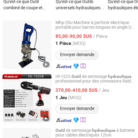
Qu'est-ce que Outil
Qu'est-ce que Outils
Qu'est-ce que O
combiné de coupe et
universels hydrauliques à
hydrauliques él
d'écartement hydraulique
batterie pour le
PRO Press pour
sans fil, équipement de
sertissage, la coupe et le
cintrage de tuy
Mhp-20u Machine à perforer électrique
sauvetage à batterie
perçage Emeads Ebs-
cuivre HVAC E
portable pour barres longues en angle U
Yuhuan Shenniu Hydraulic Tool Factory
s de perforation
outil
hydraulique
400b 85c 1220h
Ges-300c-2
/ Pièce
85,00-90,00 $US
Zhejiang, China
Depuis 2025
(MOQ)
1 Pièce
Envoyer demande
Hl-1525
de sertissage
Outil
hydraulique
professionnel pour des connexions fiables
Wenzhou Hewlee Tools Co., Ltd
en cuivre et en acier inoxydable
/ Jeu
370,00-410,00 $US
Zhejiang, China
Depuis 2025
(MOQ)
1 Jeu
Envoyer demande
de sertissage
à batterie
Outil
hydraulique
pour câbles électriques 12ton
Wenzhou Hewlee Tools Co., Ltd