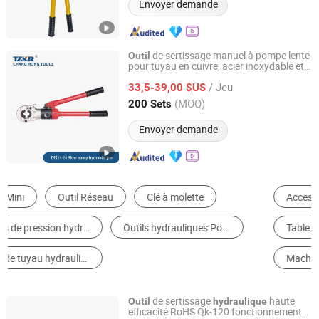
Envoyer demande
de sertissage manuel à pompe lente
Outil
pour tuyau en cuivre, acier inoxydable et
Yuhuan Changhong Tools Co., Ltd.
acier au carbone Pex Th Profile Die
/ Jeu
33,5-39,00 $US
hydraulique
Zhejiang, China
Depuis 2024
(MOQ)
200 Sets
Envoyer demande
Accessoires de Machinerie de Construction & d'Ingénierie
Machine à Cintrer
Table Élévatrice
Machines-Outils à Commande Numérique
Machine à Cintrer les Tubes et Tuyaux
Vérin
de sertissage
haute
Outil
hydraulique
efficacité RoHS Qk-120 fonctionnement
Taizhou Haisheng Tools Co., Ltd.