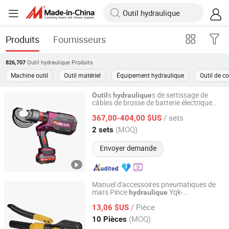
Produits
Fournisseurs
Outil hydraulique
Produits
826,707
Machine outil
Outil matériel
Équipement hydraulique
Outil de c
s
s de sertissage de
Outil
hydraulique
câbles de brosse de batterie électrique
Zhejiang Emeads Tools Co., Ltd.
Emeads Ep-400b
/ sets
367,00-404,00 $US
Zhejiang, China
Depuis 2025
(MOQ)
2 sets
Envoyer demande
Manuel d'accessoires pneumatiques de
mars Pince
Yqk-
hydraulique
Nanjing Xiangkerui International Trade Co., Ltd.
70/120/240/30 Pince à sertir en cuivre et
/ Pièce
aluminium
13,06 $US
Jiangsu, China
Depuis 2026
(MOQ)
10 Pièces