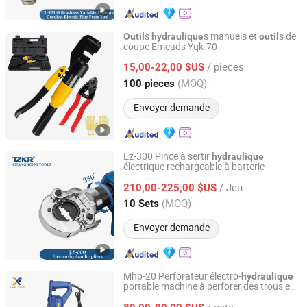
s
s manuels et
s de
Outil
hydraulique
outil
coupe Emeads Yqk-70
Zhejiang Emeads Tools Co., Ltd.
/ pieces
15,00-22,00 $US
Zhejiang, China
Depuis 2025
(MOQ)
100 pieces
Envoyer demande
Ez-300 Pince à sertir
hydraulique
électrique rechargeable à batterie
Yuhuan Changhong Tools Co., Ltd.
/ Jeu
210,00-225,00 $US
Zhejiang, China
Depuis 2024
(MOQ)
10 Sets
Envoyer demande
Mhp-20 Perforateur électro-
hydraulique
portable machine à perforer des trous en
Taizhou Xinpu Tools Co.,Ltd
métal
s de perforation
outil
hydraulique
/ sets