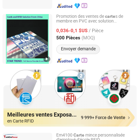
Promotion des ventes de
s de
carte
membre en PVC avec solution
Shanghai Star Trend Enterprise Co., Ltd.
d'identification multi-membre (A105)
/ Pièce
0,036-0,1 $US
Shanghai, China
Depuis 2010
(MOQ)
500 Pièces
Envoyer demande
Meilleures ventes Exposants
9 999+ Force de Vente
en Carte RFID
Em4100
mince personnalisée
Carte
d'employé d'école RFID