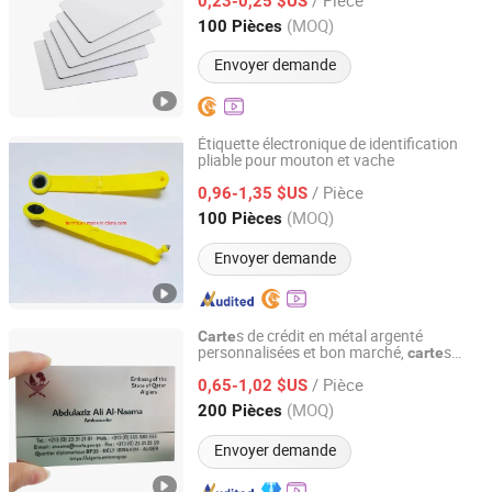
S50 13.56MHz Fabricants de
s RFID
0,23-0,25 $US
carte
Shandong, China
Depuis 2022
(MOQ)
100 Pièces
Envoyer demande
Étiquette électronique de identification
pliable pour mouton et vache
Hornta (Langfang)Trading Co., Ltd.
/ Pièce
0,96-1,35 $US
Hebei, China
Depuis 2019
(MOQ)
100 Pièces
Envoyer demande
s de crédit en métal argenté
Carte
personnalisées et bon marché,
s
carte
Zhongshan Lucky Art & Crafts Gifts Co., Ltd.
d'identité professionnelles en métal avec
/ Pièce
gravure au laser
0,65-1,02 $US
Guangdong, China
Depuis 2018
(MOQ)
200 Pièces
Envoyer demande