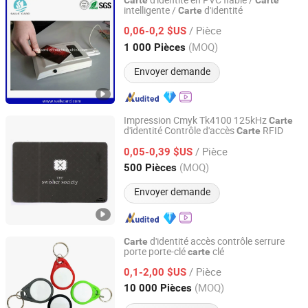
d'identité en PVC fiable /
Carte
Carte
intelligente /
d'identité
Carte
Sails RFID Smart Card Technology Co., Limited
/ Pièce
0,06-0,2 $US
Guangdong, China
Depuis 2015
(MOQ)
1 000 Pièces
Envoyer demande
Impression Cmyk Tk4100 125kHz
Carte
d'identité Contrôle d'accès
RFID
Carte
Shenzhen Seaory Technology Co., Ltd.
/ Pièce
0,05-0,39 $US
Guangdong, China
Depuis 2006
(MOQ)
500 Pièces
Envoyer demande
d'identité accès contrôle serrure
Carte
porte porte-clé
clé
carte
Shanghai Wallis Technology Co., Ltd.
/ Pièce
0,1-2,00 $US
Shanghai, China
Depuis 2019
(MOQ)
10 000 Pièces