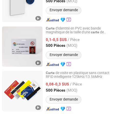
Zhejiang, China
Depuis 2024
(MOQ)
500 Pièces
Envoyer demande
d'identité en PVC avec bande
Carte
magnétique de la taille d'une
de
carte
Fortune Smart Tag Co., Limited
crédit ou sur mesure
/ Pièce
0,1-0,5 $US
Guangdong, China
Depuis 2026
(MOQ)
500 Pièces
Envoyer demande
de visite en plastique sans contact
Carte
RFID intelligente 125kHz/13.56MHz
Quanzhou Hecere Electronic Co., Ltd.
/ Pièce
0,08-0,3 $US
Fujian, China
Depuis 2018
(MOQ)
500 Pièces
Envoyer demande