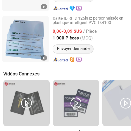
ID RFID 125kHz personnalisée en
Carte
plastique intelligent PVC Tk4100
Quanzhou Jianghe Technology Co., Ltd.
/ Pièce
0,06-0,09 $US
Fujian, China
Depuis 2024
(MOQ)
1 000 Pièces
Envoyer demande
Vidéos Connexes