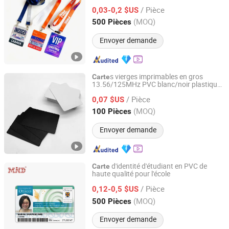
NFC, pass d'accès avec lanière
/ Pièce
0,03-0,2 $US
Chongqing, China
Depuis 2023
(MOQ)
500 Pièces
Envoyer demande
s vierges imprimables en gros
Carte
13.56/125MHz PVC blanc/noir plastique
Chongqing Colorful Technology Co., Ltd.
avec puce intelligente Rfld NFC pour
/ Pièce
-cadeau et
de contrôle d'accès
0,07 $US
carte
carte
Chongqing, China
Depuis 2023
(MOQ)
100 Pièces
Envoyer demande
d'identité d'étudiant en PVC de
Carte
haute qualité pour l'école
Chengdu MIND IOT Technology Co., Ltd.
/ Pièce
0,12-0,5 $US
Sichuan, China
Depuis 2006
(MOQ)
500 Pièces
Envoyer demande