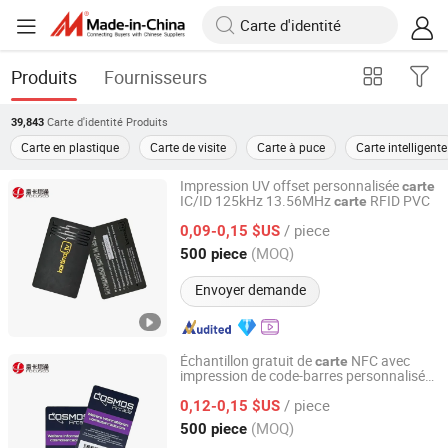
Produits
Fournisseurs
Carte d'identité
Produits
39,843
Carte en plastique
Carte de visite
Carte à puce
Carte intelligente
Impression UV offset personnalisée
carte
IC/ID 125kHz 13.56MHz
RFID PVC
carte
Shenzhen Focused Smartech Co., Ltd.
/ piece
0,09-0,15 $US
Guangdong, China
Depuis 2026
(MOQ)
500 piece
Envoyer demande
Échantillon gratuit de
NFC avec
carte
impression de code-barres personnalisé
Shenzhen Focused Smartech Co., Ltd.
ISO 14443A ISO15693
IC/ID
carte
/ piece
0,12-0,15 $US
Guangdong, China
Depuis 2026
(MOQ)
500 piece