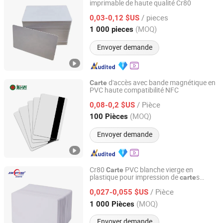
imprimable de haute qualité Cr80
Guangzhou Jiezhong Intelligent Technology Co., Ltd
/ pieces
0,03-0,12 $US
Guangdong, China
Depuis 2025
(MOQ)
1 000 pieces
Envoyer demande
d'accès avec bande magnétique en
Carte
PVC haute compatibilité NFC
Shenzhen Xinrunhui Smart Card Limited
/ Pièce
0,08-0,2 $US
Guangdong, China
Depuis 2026
(MOQ)
100 Pièces
Envoyer demande
Cr80
PVC blanche vierge en
Carte
plastique pour impression de
s
carte
Shenzhen Xinyetong Technology Development Co., Ltd.
d'identité
/ Pièce
0,027-0,055 $US
Guangdong, China
Depuis 2020
(MOQ)
1 000 Pièces
Envoyer demande