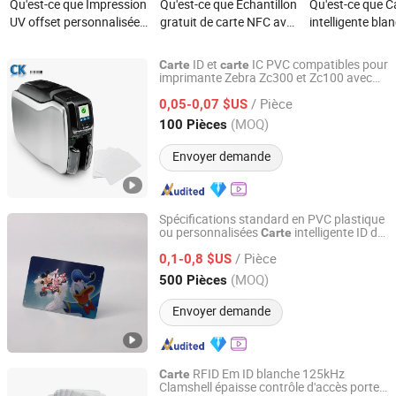
Qu'est-ce que Impression
Qu'est-ce que Échantillon
Qu'est-ce que C
UV offset personnalisée
gratuit de carte NFC avec
intelligente bla
carte IC/ID 125kHz
impression de code-
PVC de haute qu
13.56MHz carte RFID
barres personnalisé ISO
Cr80 conforme 
ID et
IC PVC compatibles pour
Carte
carte
PVC
14443A ISO15693 carte
norme ISO 13.
imprimante Zebra Zc300 et Zc100 avec
Hangzhou Coditeck Technologies Co., Ltd.
chipset
IC/ID
pour impressio
/ Pièce
0,05-0,07 $US
d'identité
Zhejiang, China
Depuis 2021
(MOQ)
100 Pièces
Envoyer demande
Spécifications standard en PVC plastique
ou personnalisées
intelligente ID de
Carte
Fortune Smart Tag Co., Limited
Shenzhen, Chine
/ Pièce
0,1-0,8 $US
Guangdong, China
Depuis 2026
(MOQ)
500 Pièces
Envoyer demande
RFID Em ID blanche 125kHz
Carte
Clamshell épaisse contrôle d'accès porte
JingZhou SynTek Smart Technology Co., Ltd.