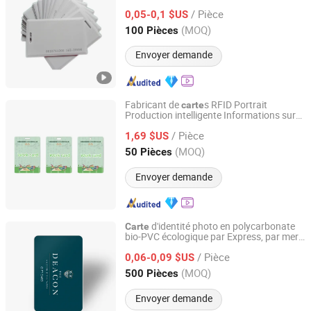
RFID de proximité 1.8mm
carte
/ Pièce
0,05-0,1 $US
Hunan, China
Depuis 2019
(MOQ)
100 Pièces
Envoyer demande
Fabricant de
s RFID Portrait
carte
Production intelligente Informations sur
Quanzhou Hecere Electronic Co., Ltd.
les employés
d'identité
Carte
/ Pièce
professionnelle
1,69 $US
Fujian, China
Depuis 2018
(MOQ)
50 Pièces
Envoyer demande
d'identité photo en polycarbonate
Carte
bio-PVC écologique par Express, par mer
Qingdao Chenghaoda Science and Technology Co., Ltd.
ou par air Impression thermique, 4
/ Pièce
Impression couleur 500PCS
0,06-0,09 $US
Shandong, China
Depuis 2022
(MOQ)
500 Pièces
Envoyer demande