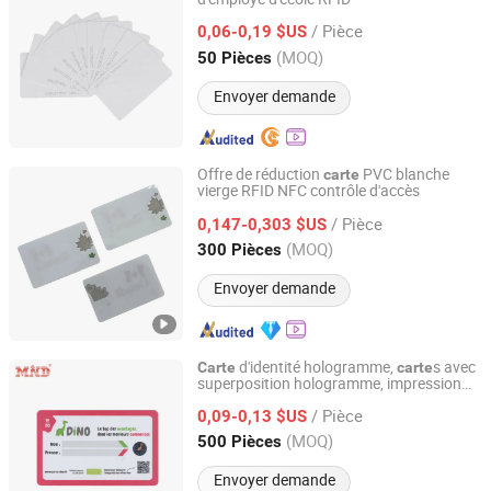
Techcrepower Technologies Limited
/ Pièce
0,06-0,19 $US
Guangdong, China
Depuis 2013
(MOQ)
50 Pièces
Envoyer demande
Offre de réduction
PVC blanche
carte
vierge RFID NFC contrôle d'accès
Fujian Jianxinsheng Intelligent Technology Co., Ltd.
/ Pièce
0,147-0,303 $US
Fujian, China
Depuis 2016
(MOQ)
300 Pièces
Envoyer demande
d'identité hologramme,
s avec
Carte
carte
superposition hologramme, impression
Chengdu MIND IOT Technology Co., Ltd.
hologramme pour
d'identité
carte
/ Pièce
0,09-0,13 $US
Sichuan, China
Depuis 2006
(MOQ)
500 Pièces
Envoyer demande