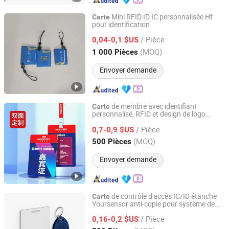
Mini RFID ID IC personnalisée Hf
Carte
pour identification
Zhejiang Junmp Technology Inc., Ltd
/ Pièce
0,04-0,1 $US
Zhejiang, China
Depuis 2024
(MOQ)
1 000 Pièces
Envoyer demande
de membre avec identifiant
Carte
personnalisé, RFID et design de logo
Hebei Zhonghu Intelligent Technology Co., Ltd
d'entreprise
/ Pièce
0,7-0,9 $US
Hebei, China
Depuis 2025
(MOQ)
500 Pièces
Envoyer demande
de contrôle d'accès IC/ID étanche
Carte
Yoursensor anti-copie pour système de
Ningbo Yoursensor Electronic Technology Co., Ltd.
présence à l'hôtel
/ Pièce
0,16-0,2 $US