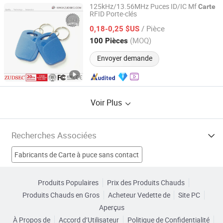
125kHz/13.56MHz Puces ID/IC Mf
Carte
RFID Porte-clés
Zuden Technology (HK) Co., Limited
/ Pièce
0,18-0,25 $US
Guangdong, China
Depuis 2006
(MOQ)
100 Pièces
Envoyer demande
Voir Plus
Recherches Associées
Fabricants de Carte à puce sans contact
Fabricants de Carte sans contact
Produits Populaires
Prix des Produits Chauds
Produits Chauds en Gros
Acheteur Vedette de
Site PC
Fabricants de Carte à bande magnétique
Aperçus
À Propos de
Accord d’Utilisateur
Politique de Confidentialité
Fabricants de carte d'identité RFID