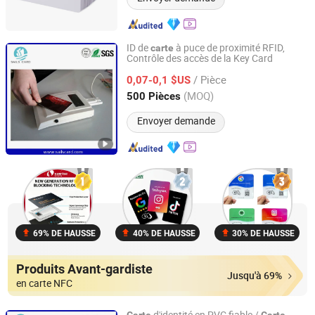
ID de
à puce de proximité RFID,
carte
Contrôle des accès de la Key Card
Sails RFID Smart Card Technology Co., Limited
/ Pièce
0,07-0,1 $US
Guangdong, China
Depuis 2015
(MOQ)
500 Pièces
Envoyer demande
69% DE HAUSSE
40% DE HAUSSE
30% DE HAUSSE
Produits Avant-gardiste
Jusqu'à 69%
en carte NFC