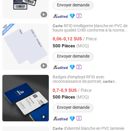
Envoyer demande
RFID intelligente blanche en PVC de
Carte
haute qualité Cr80 conforme à la norme
Shenzhen Card Cube Smart Technology Co., Ltd.
ISO 13.56MHz pour impression d'identité
/ Pièce
0,06-0,12 $US
Guangdong, China
Depuis 2015
(MOQ)
500 Pièces
Envoyer demande
Badges d'employé RFID avec
reconnaissance de portrait,
s
carte
Hebei Zhonghu Intelligent Technology Co., Ltd
blanches personnalisables pour
/ Pièce
impression autonome
0,7-0,9 $US
Hebei, China
Depuis 2025
(MOQ)
500 Pièces
Envoyer demande
d'identité blanche en PVC laminée
Carte