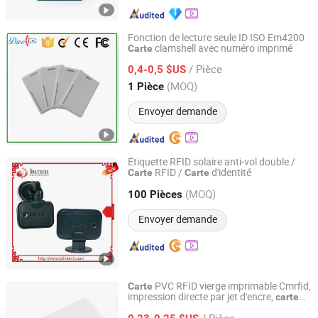
Fonction de lecture seule ID ISO Em4200
clamshell avec numéro imprimé
Carte
Shenzhen Dwell Electronics Co., Limited
/ Pièce
0,4-0,5 $US
Guangdong, China
Depuis 2016
(MOQ)
1 Pièce
Envoyer demande
Étiquette RFID solaire anti-vol double /
RFID /
d'identité
Carte
Carte
IDeal Intelligent Technology Co., Ltd.
(MOQ)
100 Pièces
Guangdong, China
Depuis 2014
Envoyer demande
PVC RFID vierge imprimable Cmrfid,
Carte
impression directe par jet d'encre,
carte
Idtrack Tech Co., Ltd
d'identité PVC brillante Tk4100 M1 F08
/ Pièce