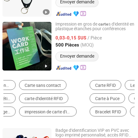
Envoyer demande
Impression en gros de
s d'identité en
carte
plastique étanches pour conférences
Chongqing Colorful Technology Co., Ltd.
/ Pièce
0,03-0,15 $US
Chongqing, China
Depuis 2023
(MOQ)
500 Pièces
Envoyer demande
Carte RFID
Lecteur de Carte de Contrôle d'Accès
Carte à Puce
Carte de Contrôle d'Accès
Bracelet RFID
Tag RFID
Badge d'identification VIP en PVC avec
logo imprimé personnalisé, accès RFID
Chongqing Colorful Technology Co., Ltd.