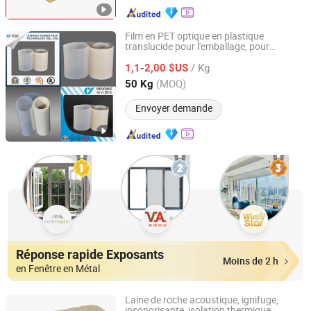
Film en PET optique en plastique
translucide pour l'emballage, pour
Jiangsu Yuxing Film Technology Co., Ltd.
l'isolation entre les enroulements,
/ Kg
de fond pour cellules solaires,
1,1-2,00 $US
matériau
isolation électrique (6023D) avec UL
Jiangsu, China
Depuis 2013
(MOQ)
50 Kg
Envoyer demande
Réponse rapide Exposants
Moins de 2 h
en Fenêtre en Métal
Laine de roche acoustique, ignifuge,
insonorisante, isolation thermique,