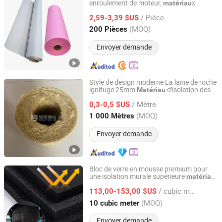
enroulement de moteur,
x
matériau
Henan Jinzhi Electrical Insulation New Material CO.,LTD
isolants pour transformateur,
x
matériau
/ Pièce
d'enroulement de moteur électrique,
2,59-3,39 $US
d'isolation
matériau
Henan, China
Depuis 2023
(MOQ)
200 Pièces
Envoyer demande
Style de design moderne La laine de roche
ignifuge 25mm
d'isolation des
Matériau
Lanzhou Haojitongda International Trade Co., Ltd.
tuyaux en laine de roche Fabricant
/ Mètre
écologique
0,3-0,5 $US
Gansu, China
Depuis 2026
(MOQ)
1 000 Mètres
Envoyer demande
Bloc de verre en mousse premium pour
une isolation murale supérieure
matériau
Lanzhou Haojitongda International Trade Co., Ltd.
de construction
/ cubic meter
113,00-153,00 $US
Gansu, China
Depuis 2026
(MOQ)
10 cubic meter
Envoyer demande