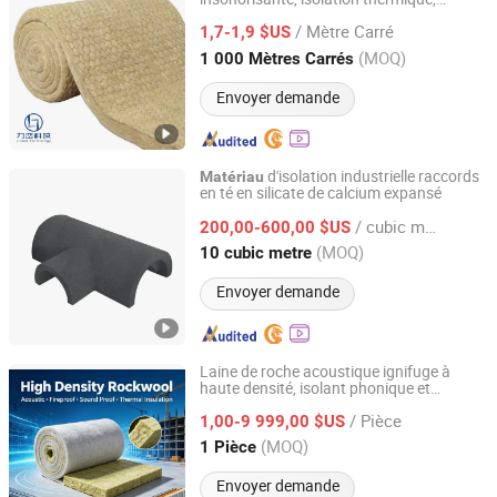
Anhui Liluan Technology Co., Ltd.
couverture en laine de roche pour
/ Mètre Carré
x de construction
1,7-1,9 $US
matériau
Anhui, China
Depuis 2024
(MOQ)
1 000 Mètres Carrés
Envoyer demande
d'isolation industrielle raccords
Matériau
en té en silicate de calcium expansé
Zhejiang Yichuang New Material Technology Co., Ltd
/ cubic metre
200,00-600,00 $US
Zhejiang, China
Depuis 2025
(MOQ)
10 cubic metre
Envoyer demande
Laine de roche acoustique ignifuge à
haute densité, isolant phonique et
Yangzhou Hexin Energysaving Technology Co., Ltd
thermique, couverture de laine de roche
/ Pièce
pour
x de construction
1,00-9 999,00 $US
matériau
Jiangsu, China
Depuis 2026
(MOQ)
1 Pièce
Envoyer demande