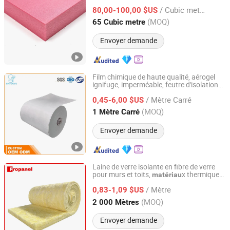
de polystyrène extrudé Cavité murale
/ Cubic metre
sous-sol
80,00-100,00 $US
Guangdong, China
Depuis 2026
(MOQ)
65 Cubic metre
Envoyer demande
Film chimique de haute qualité, aérogel
ignifuge, imperméable, feutre d'isolation
Skyboys (Hangzhou) Technology Co., Ltd.
thermique, rouleau de couverture
/ Mètre Carré
d'isolation en aérogel de silice, prix pour
0,45-6,00 $US
l'isolation des toits et des murs
Zhejiang, China
Depuis 2024
(MOQ)
1 Mètre Carré
Envoyer demande
Laine de verre isolante en fibre de verre
pour murs et toits,
x thermiques
matériau
CHENGDU PROPANEL TECH CO., LTD
de construction en gros
/ Mètre
0,83-1,09 $US
Sichuan, China
Depuis 2025
(MOQ)
2 000 Mètres
Envoyer demande