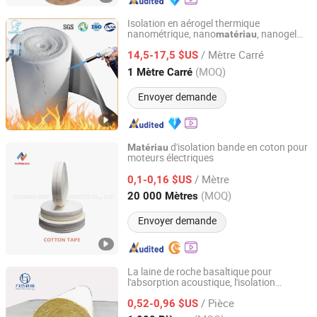
Isolation en aérogel thermique
nanométrique, nano
, nanogel
matériau
Skyboys (Hangzhou) Technology Co., Ltd.
isolant, nanofibre, panneau en silice pure
/ Mètre Carré
14,5-17,5 $US
Zhejiang, China
Depuis 2024
(MOQ)
1 Mètre Carré
Envoyer demande
d'isolation bande en coton pour
Matériau
moteurs électriques
XUCHANG NEWDESEN INDUSTRY CO., LTD.
/ Mètre
0,1-0,16 $US
Henan, China
Depuis 2020
(MOQ)
20 000 Mètres
Envoyer demande
La laine de roche basaltique pour
l'absorption acoustique, l'isolation
Anhui Liluan Technology Co., Ltd.
thermique, le
de construction,
matériau
/ Pièce
l'isolation des tuyaux, la laine de verre
0,52-0,96 $US