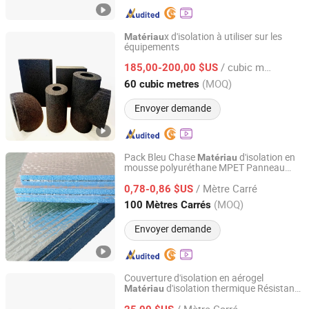
x d'isolation à utiliser sur les
Matériau
équipements
CenerTech Insulation Engineering Co., Ltd.
/ cubic metres
185,00-200,00 $US
Hebei, China
Depuis 2025
(MOQ)
60 cubic metres
Envoyer demande
Pack Bleu Chase
d'isolation en
Matériau
mousse polyuréthane MPET Panneau
Shenzhen Chase Blue Pack Technology Co., Ltd.
d'isolation en mousse Mousse Xxpe
/ Mètre Carré
revêtue d'aluminium Isolation thermique
0,78-0,86 $US
Guangdong, China
Depuis 2024
(MOQ)
100 Mètres Carrés
Envoyer demande
Couverture d'isolation en aérogel
d'isolation thermique Résistant
Matériau
Skyboys (Hangzhou) Technology Co., Ltd.
au feu et hydrophobe Tailles
/ Mètre Carré