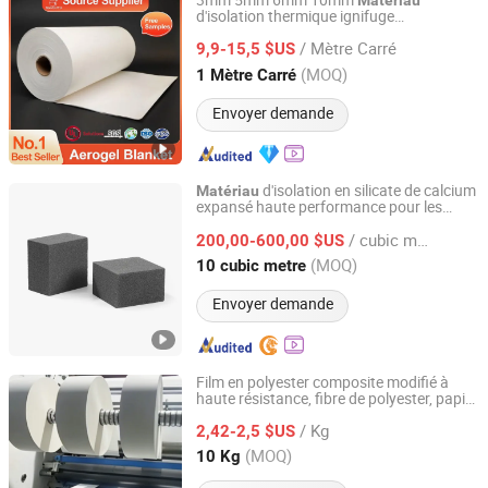
3mm 5mm 6mm 10mm
Matériau
d'isolation thermique ignifuge
Skyboys (Hangzhou) Technology Co., Ltd.
hydrophobe en silice, panneau en aérogel
/ Mètre Carré
nano, peinture en poudre, rembourrage,
9,9-15,5 $US
produits composites
Zhejiang, China
Depuis 2024
(MOQ)
1 Mètre Carré
Envoyer demande
d'isolation en silicate de calcium
Matériau
expansé haute performance pour les
Zhejiang Yichuang New Material Technology Co., Ltd
industries
/ cubic metre
200,00-600,00 $US
Zhejiang, China
Depuis 2025
(MOQ)
10 cubic metre
Envoyer demande
Film en polyester composite modifié à
haute résistance, fibre de polyester, papier
Xuchang Zhonghao Insulation Materials Co., Ltd.
d'isolation non tissé,
d'isolation
matériau
/ Kg
électrique professionnel, fente usinable
2,42-2,5 $US
Henan, China
Depuis 2026
(MOQ)
10 Kg