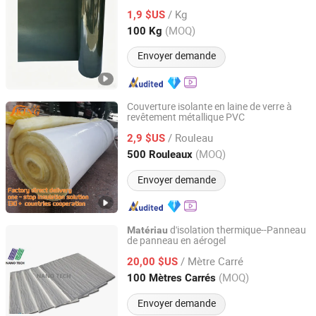
Papier d'isolation électrique
Matériau
/ Kg
d'isolation de classe F
1,9 $US
Henan, China
Depuis 2026
(MOQ)
100 Kg
Envoyer demande
Couverture isolante en laine de verre à
revêtement métallique PVC
Tianjin Iking Gerui Tech Co., Ltd.
/ Rouleau
2,9 $US
Tianjin, China
Depuis 2015
(MOQ)
500 Rouleaux
Envoyer demande
d'isolation thermique--Panneau
Matériau
de panneau en aérogel
NANO TECH CO., LTD.
/ Mètre Carré
20,00 $US
Zhejiang, China
Depuis 2015
(MOQ)
100 Mètres Carrés
Envoyer demande