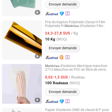
Envoyer demande
Prix du Kapton Polyimide Classe H Film
Polyimide Pi
d'Isolation Film
Matériau
Henan Jinzhi Electrical Insulation New Material CO.,LTD
Kapton
/ Kg
24,3-27,8 $US
Henan, China
Depuis 2023
(MOQ)
10 Kg
Envoyer demande
d'isolation électrique manchon
Matériau
2715 Manchon en PVC en fibre de verre
Ningguo Zhongdian New Material Co., Ltd
tressé en gros pour isolation de tuyau
/ Rouleau
0,02-1,5 $US
Anhui, China
Depuis 2025
(MOQ)
100 Rouleaux
Envoyer demande
Papier d'isolation DMD de classe B/F pour