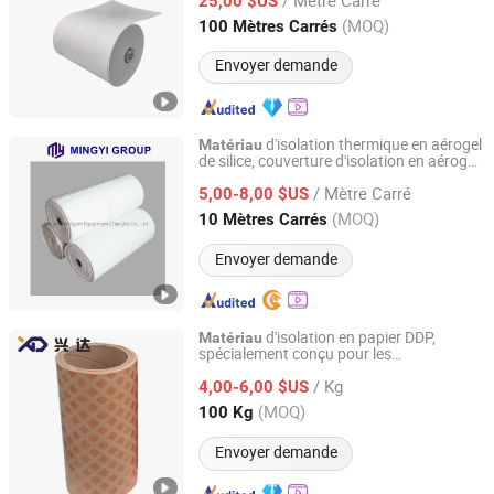
personnalisées pour l'isolation thermique
25,00 $US
des batteries de véhicules électriques
Zhejiang, China
Depuis 2024
(MOQ)
100 Mètres Carrés
Applications aérospatiales
Envoyer demande
d'isolation thermique en aérogel
Matériau
de silice, couverture d'isolation en aérogel
Mingyi Intelligent Equipment (Tian jin) Co., Ltd.
étanche
/ Mètre Carré
5,00-8,00 $US
Tianjin, China
Depuis 2023
(MOQ)
10 Mètres Carrés
Envoyer demande
d'isolation en papier DDP,
Matériau
spécialement conçu pour les
Tianjin Xingda Electric Technology Co., Ltd.
transformateurs
/ Kg
4,00-6,00 $US
Tianjin, China
Depuis 2022
(MOQ)
100 Kg
Envoyer demande