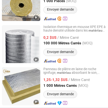
Anhui, China
Depuis 2024
(MOQ)
1 000 Pièces
Envoyer demande
Isolation thermique en mousse XPE EPE à
haute densité utilisée dans les
x
matériau
Nantong Yara Technology Co., Ltd
d'isolation thermique pour toits de
/ Mètre Carré
construction
0,2 $US
Jiangsu, China
Depuis 2024
(MOQ)
100 000 Mètres Carrés
Envoyer demande
Panneau de plâtre en laine de roche
ignifuge,
absorbant le son,
matériau
Nanjing Zhongrunda New Material Technology Co., Ltd.
panneau en laine de roche hydrophobe
/ Mètre Carré
avec face en aluminium
1,25-1,32 $US
Jiangsu, China
Depuis 2023
(MOQ)
1 000 Mètres Carrés
Envoyer demande