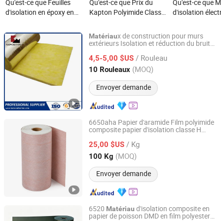
Qu'est-ce que Feuilles
Qu'est-ce que Prix du
Qu'est-ce que M
d'isolation en époxy en
Kapton Polyimide Classe
d'isolation élect
fibre de verre Fr4 pour la
H Film Polyimide Pi
manchon 2715
protection des matériaux
Matériau d'Isolation Film
en PVC en fibre 
x de construction pour murs
Matériau
électriques
Kapton
tressé en gros 
extérieurs Isolation et réduction du bruit
Kaowoo Thermal Insulation Co., Ltd
50mm Laine de roche en rouleau
isolation de tu
/ Rouleau
4,5-5,00 $US
Jiangsu, China
Depuis 2025
(MOQ)
10 Rouleaux
Envoyer demande
6650aha Papier d'aramide Film polyimide
composite papier d'isolation classe H
Xuchang Zhongcheng Insulation Materials Co., Ltd.
180°C
d'isolation
Matériau
/ Kg
25,00 $US
Henan, China
Depuis 2026
(MOQ)
100 Kg
Envoyer demande
6520
d'isolation composite en
Matériau
papier de poisson DMD en film polyester
Xuchang Zhongcheng Insulation Materials Co., Ltd.