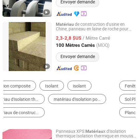
Envoyer demande
de construction d'usine en
Matériau
Chine, panneau en laine de roche pour
Hangzhou Panovf New Material Technology Co., Ltd.
l'isolation acoustique et thermique
/ Mètre Carré
2,3-2,8 $US
Shanghai, China
Depuis 2024
(MOQ)
100 Mètres Carrés
Envoyer demande
Fenêtre en Métal
Maison Conteneur
Sol Plastique
Plancher Stratifié
Plancher Composé Platique de Bois
Fibre Céramique
Panneaux XPS
x d'isolation
Matériau
thermique Isolation thermique en mousse
Guangdong Kejia Energy-Saving Technology Co., Ltd.