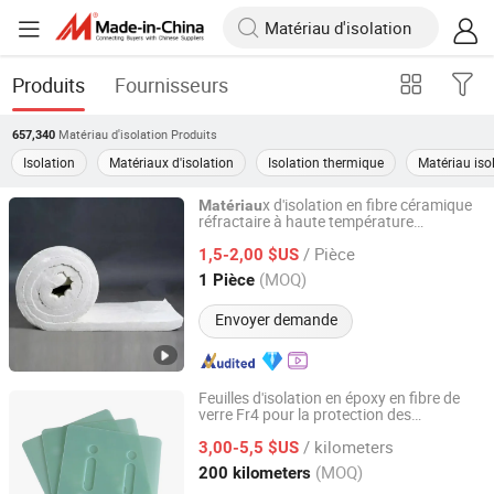
Produits
Fournisseurs
Matériau d'isolation
Produits
657,340
Isolation
Matériaux d'isolation
Isolation thermique
Matériau iso
x d'isolation en fibre céramique
Matériau
réfractaire à haute température
Qingdao TTWY International Trade Co., Ltd.
personnalisés résistants au feu
/ Pièce
1,5-2,00 $US
Shandong, China
Depuis 2013
(MOQ)
1 Pièce
Envoyer demande
Feuilles d'isolation en époxy en fibre de
verre Fr4 pour la protection des
Yantai Libo International Trade Co., Ltd.
x électriques
matériau
/ kilometers
3,00-5,5 $US
Shandong, China
Depuis 2024
(MOQ)
200 kilometers