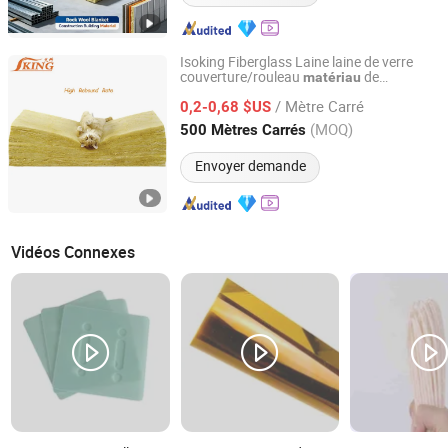
Isoking Fiberglass Laine laine de verre
couverture/rouleau
de
matériau
Tianjin Iking Gerui Tech Co., Ltd.
construction isolation thermique avec CE
/ Mètre Carré
0,2-0,68 $US
Tianjin, China
Depuis 2015
(MOQ)
500 Mètres Carrés
Envoyer demande
Vidéos Connexes