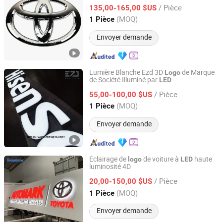
halo dans les salles d'exposition de
/ Pièce
voitures
135,00-165,00 $US
Shanghai, China
Depuis 2015
(MOQ)
1 Pièce
Envoyer demande
Lumière Blanche Ezd 3D
de Marque
Logo
de Société Illuminé par
LED
Shenyang Ezd Sign Co., Ltd
/ Pièce
55,00-100,00 $US
Liaoning, China
Depuis 2024
(MOQ)
1 Pièce
Envoyer demande
Éclairage de
de voiture à
haute
logo
LED
luminosité 4D
Guangzhou Grandview Material Limited
/ Pièce
20,00-150,00 $US
Guangdong, China
Depuis 2013
(MOQ)
1 Pièce
Envoyer demande