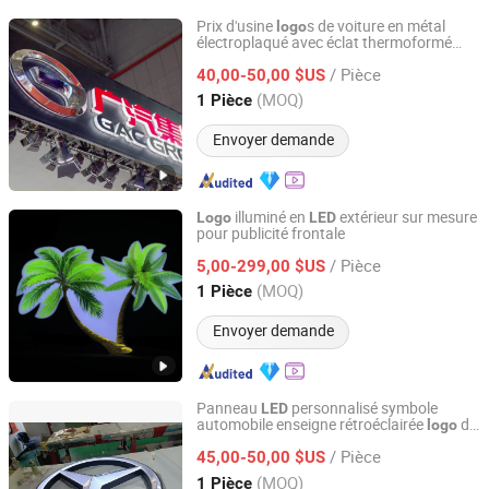
Prix d'usine
s de voiture en métal
logo
électroplaqué avec éclat thermoformé
Shanghai Goodbang Display Products Co., Ltd.
éclairés par
LED
/ Pièce
40,00-50,00 $US
Shanghai, China
Depuis 2015
(MOQ)
1 Pièce
Envoyer demande
illuminé en
extérieur sur mesure
Logo
LED
pour publicité frontale
Zhaoqing dingyi advertising production co. LTD
/ Pièce
5,00-299,00 $US
Guangdong, China
Depuis 2019
(MOQ)
1 Pièce
Envoyer demande
Panneau
personnalisé symbole
LED
automobile enseigne rétroéclairée
de
logo
Shanghai Goodbang Display Products Co., Ltd.
voiture avec noms
/ Pièce
45,00-50,00 $US
Shanghai, China
Depuis 2015
(MOQ)
1 Pièce