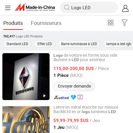
Produits
Fournisseurs
Logo LED
Produits
762,417
Standard LED
Effet LED
Barre lumineuse à LED
lampe à led rgb
de voiture en forme sous vide
Logo
illuminé à
pour extérieur
LED
Shanghai Goodbang Display Products Co., Ltd.
/ Pièce
115,00-200,00 $US
Shanghai, China
Depuis 2015
(MOQ)
1 Pièce
Envoyer demande
Lettre en métal étanche sur mesure
Backlit3d en or
lumineux
logo
LED
Anhui Erybay Sign Co., Ltd.
extérieur
/ Jeu
59,99-79,99 $US
Anhui, China
Depuis 2024
(MOQ)
1 Jeu