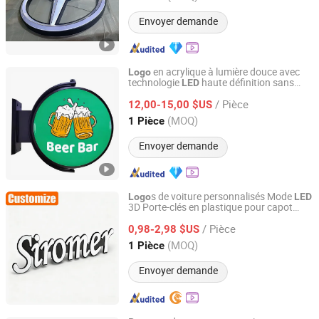
Envoyer demande
en acrylique à lumière douce avec
Logo
technologie
haute définition sans
LED
Ningbo Guangyun Sign Technology Co., Ltd.
scintillement
/ Pièce
12,00-15,00 $US
Zhejiang, China
Depuis 2026
(MOQ)
1 Pièce
Envoyer demande
s de voiture personnalisés Mode
Logo
LED
3D Porte-clés en plastique pour capot
Shenzhen Osea Technology Co., Ltd.
Fitracker
/ Pièce
0,98-2,98 $US
Guangdong, China
Depuis 2011
(MOQ)
1 Pièce
Envoyer demande