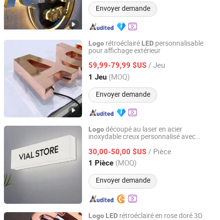
Envoyer demande
rétroéclairé
personnalisable
Logo
LED
pour affichage extérieur
Anhui Erybay Sign Co., Ltd.
/ Jeu
59,99-79,99 $US
Anhui, China
Depuis 2024
(MOQ)
1 Jeu
Envoyer demande
découpé au laser en acier
Logo
inoxydable creux personnalisé avec
Ningbo Xunke International Trade Co., Ltd
rétroéclairage
LED
/ Pièce
30,00-50,00 $US
Zhejiang, China
Depuis 2022
(MOQ)
1 Pièce
Envoyer demande
rétroéclairé en rose doré 3D
Logo
LED