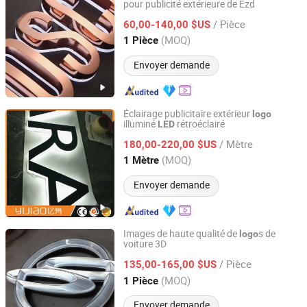
pour publicité extérieure de Ezd
Shenyang Ezd Sign Co., Ltd
/ Pièce
60,00-140,00 $US
Liaoning, China
Depuis 2024
(MOQ)
1 Pièce
Envoyer demande
Éclairage publicitaire extérieur
logo
illuminé
rétroéclairé
LED
Kunshan Yijiao Decorative Engineering Co., Ltd.
/ Mètre
180,00-220,00 $US
Jiangsu, China
Depuis 2015
(MOQ)
1 Mètre
Envoyer demande
Images de haute qualité de
s de
logo
voiture 3D
Shanghai Goodbang Display Products Co., Ltd.
/ Pièce
135,00-165,00 $US
Shanghai, China
Depuis 2015
(MOQ)
1 Pièce
Envoyer demande