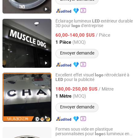
Éclairage lumineux
extérieur durable
LED
3D pour
d'entreprise
logo
Shenyang Ezd Sign Co., Ltd
/ Pièce
60,00-140,00 $US
Liaoning, China
Depuis 2024
(MOQ)
1 Pièce
Envoyer demande
Excellent effet visuel
rétroéclairé à
logo
pour la publicité
LED
Kunshan Yijiao Decorative Engineering Co., Ltd.
/ Mètre
180,00-250,00 $US
Jiangsu, China
Depuis 2015
(MOQ)
1 Mètre
Envoyer demande
Formes sous vide en plastique
personnalisées pour
s lumineux en
logo
Shanghai Goodbang Display Products Co., Ltd.