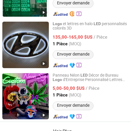
Envoyer demande
et lettres en halo
personnalisés
Logo
LED
colorés 3D
Shanghai Goodbang Display Products Co., Ltd.
/ Pièce
135,00-165,00 $US
Shanghai, China
Depuis 2015
(MOQ)
1 Pièce
Envoyer demande
Panneau Néon
Décor de Bureau
LED
d'Entreprise Personnalisé Lettres
Logo
Ningbo Guangyun Sign Technology Co., Ltd.
Néon Panneau de Réception
/ Pièce
5,00-50,00 $US
Zhejiang, China
Depuis 2026
(MOQ)
1 Pièce
Envoyer demande