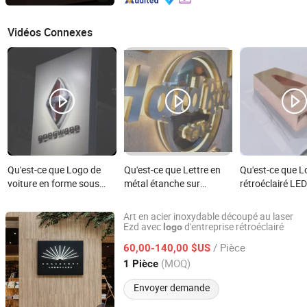
Vidéos Connexes
Qu'est-ce que Logo de
Qu'est-ce que Lettre en
Qu'est-ce que 
voiture en forme sous
métal étanche sur
rétroéclairé LE
vide illuminé à LED pour
mesure Backlit3d en or
personnalisable
extérieur
logo lumineux LED
affichage extéri
Art en acier inoxydable découpé au laser
extérieur
Ezd avec
d'entreprise rétroéclairé
logo
Shenyang Ezd Sign Co., Ltd
/ Pièce
60,00-140,00 $US
Liaoning, China
Depuis 2024
(MOQ)
1 Pièce
Envoyer demande