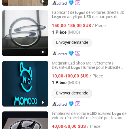
Fabricant de
s de voitures directs 3D
logo
en acrylique
de marques de
Logo
LED
Shanghai Goodbang Display Products Co., Ltd.
voitures
/ Pièce
150,00-185,00 $US
Shanghai, China
Depuis 2015
(MOQ)
1 Pièce
Envoyer demande
Magasin Ezd Shop Mall Vêtements
Devant-Lit
Illuminé pour Publicité
Logo
Shenyang Ezd Sign Co., Ltd
Entreprise
/ Pièce
10,00-100,00 $US
Liaoning, China
Depuis 2024
(MOQ)
1 Pièce
Envoyer demande
Émblèmes de voiture
éclairés
de
LED
Logo
voiture rétroéclairé ou éclairé par l'avant
Shanghai Goodbang Display Products Co., Ltd.
3D
de voiture
Logo
/ Pièce
40,00-50,00 $US