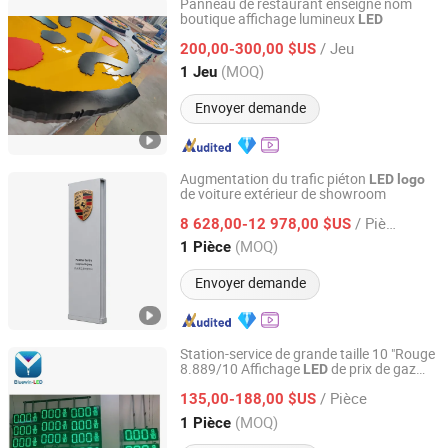
Panneau de restaurant enseigne nom
boutique affichage lumineux
LED
GUANGZHOU BLANC SIGN CO LTD
/ Jeu
200,00-300,00 $US
Guangdong, China
Depuis 2023
(MOQ)
1 Jeu
Envoyer demande
Augmentation du trafic piéton
LED
logo
de voiture extérieur de showroom
Guangzhou Aisi Technology Investment Co., Ltd.
/ Pièce
8 628,00-12 978,00 $US
Guangdong, China
Depuis 2026
(MOQ)
1 Pièce
Envoyer demande
Station-service de grande taille 10 "Rouge
8.889/10 Affichage
de prix de gaz
LED
Shenzhen Bluewin-Led Electronic Technology Co., Ltd
contrôlé par application WiFi avec
logo
/ Pièce
135,00-188,00 $US
Guangdong, China
Depuis 2025
(MOQ)
1 Pièce