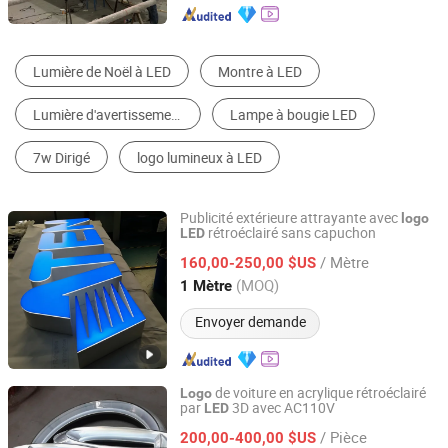
Luminaire Solaire
Lumière de Ruban LED
Lumière de Décoraton
Boîte de Lampe LED
Lumière au Néon
Autres Accessoires de Voiture
Publicité extérieure attrayante avec
logo
rétroéclairé sans capuchon
LED
Kunshan Yijiao Decorative Engineering Co., Ltd.
/ Mètre
160,00-250,00 $US
Jiangsu, China
Depuis 2015
(MOQ)
1 Mètre
Envoyer demande
de voiture en acrylique rétroéclairé
Logo
par
3D avec AC110V
LED
Shanghai Goodbang Display Products Co., Ltd.
/ Pièce
200,00-400,00 $US