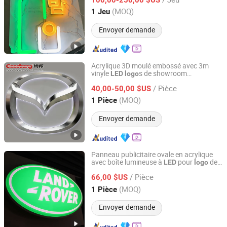
Jiangsu, China
Depuis 2015
(MOQ)
1 Jeu
Envoyer demande
Acrylique 3D moulé embossé avec 3m
vinyle
s de showroom
LED
logo
Shanghai Goodbang Display Products Co., Ltd.
automobile
/ Pièce
40,00-50,00 $US
Shanghai, China
Depuis 2015
(MOQ)
1 Pièce
Envoyer demande
Panneau publicitaire ovale en acrylique
avec boîte lumineuse à
pour
de
LED
logo
Shanghai Goodbang Display Products Co., Ltd.
voiture avec noms
/ Pièce
66,00 $US
Shanghai, China
Depuis 2015
(MOQ)
1 Pièce
Envoyer demande