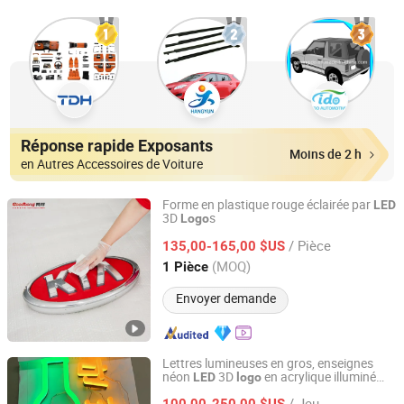
Réponse rapide Exposants
Moins de 2 h
en Autres Accessoires de Voiture
Forme en plastique rouge éclairée par
LED
3D
s
Logo
Shanghai Goodbang Display Products Co., Ltd.
/ Pièce
135,00-165,00 $US
Shanghai, China
Depuis 2015
(MOQ)
1 Pièce
Envoyer demande
Lettres lumineuses en gros, enseignes
néon
3D
en acrylique illuminé
LED
logo
Kunshan Yijiao Decorative Engineering Co., Ltd.
pour décoration et publicité nocturne
/ Jeu
100,00-250,00 $US