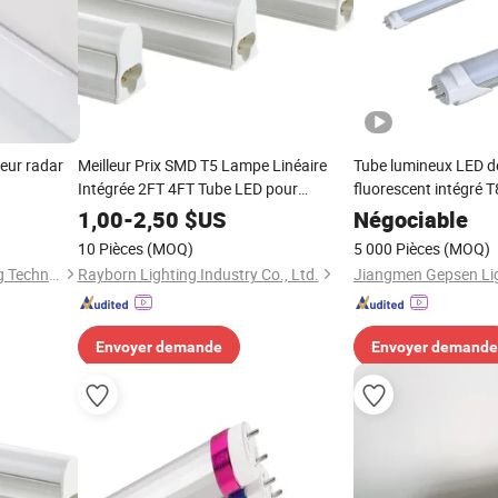
eur radar
Meilleur Prix SMD T5 Lampe Linéaire
Tube lumineux LED 
Intégrée 2FT 4FT Tube LED pour
fluorescent intégré 
Éclairage d'Entrepôt d'Atelier Industriel
RoHS T8 lampe LED
1,00
-
2,50
$US
Négociable
10 Pièces
(MOQ)
5 000 Pièces
(MOQ)
Shenzhen OURUIMEI Lighting Technology Co., Ltd.
Rayborn Lighting Industry Co., Ltd.
Envoyer demande
Envoyer demande