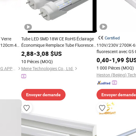
Certified
 Verre
Tube LED SMD 18W CE RoHS Éclairage
 120cm 4FT
Économique Remplace Tube Fluorescent
110V/230V 2700K-6
cm 5FT
Traditionnel
fluorescent avec G5
2,88
-
3,08
$US
éaire
éclairage LED intérie
0,40
-
1,99
$U
10 Pièces
(MOQ)
ent Lampe
1 000 Pièces
(MOQ)
NINGBO SELLWELL LIGHTING APPLIANCE CO., LTD.
Mene Technologies Co., Ltd.
Heston (Beijing) Tech
Envoyer demande
Envoyer demande