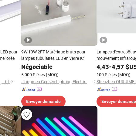
e LED pour
9W 10W 2FT Matériaux bruts pour
Lampes d'entrepôt a
améliorée
lampes tubulaires LED en verre IC
mouvement infrarou
LED dépoli T8
Négociable
4,43
-
4,57
$U
5 000 Pièces
(MOQ)
100 Pièces
(MOQ)
, Ltd.
Jiangmen Gepsen Lighting Electric Co., Ltd.
Envoyer demande
Envoyer demande