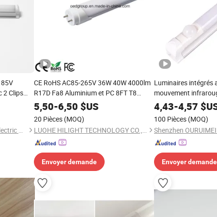
- 85V
CE RoHS AC85-265V 36W 40W 4000lm
Luminaires intégrés 
 2 Clips
R17D Fa8 Aluminium et PC 8FT T8
mouvement infrarou
 Lampe de
Lampe Tube LED
LED dépoli T8
5,50
-
6,50
$US
4,43
-
4,57
$U
20 Pièces
(MOQ)
100 Pièces
(MOQ)
Jiangmen Gepsen Lighting Electric Co., Ltd.
LUOHE HILIGHT TECHNOLOGY CO., LTD.
Envoyer demande
Envoyer demande