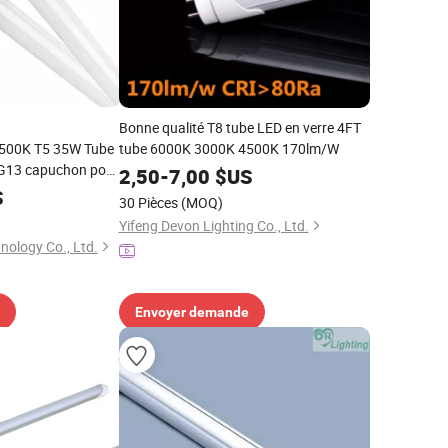
Bonne qualité T8 tube LED en verre 4FT
500K T5 35W Tube
tube 6000K 3000K 4500K 170lm/W
 G13 capuchon pour
2,50
-
7,00
$US
ur lampe lumière
S
30 Pièces
(MOQ)
Yifeng Devon Lighting Co., Ltd.
nology Co., Ltd.
Envoyer demande