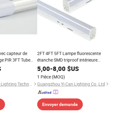
vec capteur de
2FT 4FT 5FT Lampe fluorescente
ge PIR 3FT Tube
étanche SMD triproof intérieure
extérieure T8 tube LED linéaire
S
5,00
-
8,00
$US
1 Pièce
(MOQ)
Shenzhen OURUIMEI Lighting Technology Co., Ltd.
Guangzhou Yi Can Lighting Co.,Ltd
Envoyer demande