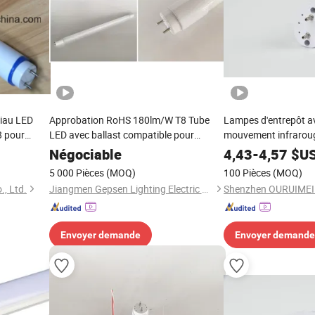
iau LED
Approbation RoHS 180lm/W T8 Tube
Lampes d'entrepôt a
8 pour
LED avec ballast compatible pour
mouvement infrarou
u, salle de
remplacer les lampes fluorescentes
T8 Tube LED
Négociable
4,43
-
4,57
$U
érieur
5 000 Pièces
(MOQ)
100 Pièces
(MOQ)
., Ltd.
Jiangmen Gepsen Lighting Electric Co., Ltd.
Envoyer demande
Envoyer demande