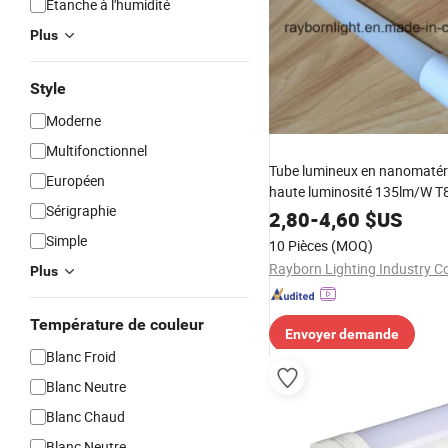
Étanche à l'humidité
Plus
Style
Moderne
Multifonctionnel
Tube lumineux en nanomatér
Européen
haute luminosité 135lm/W T
Sérigraphie
maison, salle de classe, burea
2,80
-
4,60
$US
réunion, chambre, lampe d'int
Simple
10 Pièces
(MOQ)
Rayborn Lighting Industry Co
Plus
Température de couleur
Envoyer demande
Blanc Froid
Blanc Neutre
Blanc Chaud
Blanc Neutre