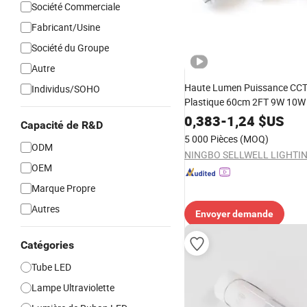
Société Commerciale
Fabricant/Usine
Société du Groupe
Autre
Haute Lumen Puissance CCT
Individus/SOHO
Plastique 60cm 2FT 9W 10W
18W 24W 28W 36W 40W 150
0,383
-
1,24
$US
Capacité de R&D
G13 T8 Lumière LED 18W Lin
5 000 Pièces
(MOQ)
Intérieur Éclairage Fluoresc
ODM
Tube LED
OEM
Marque Propre
Autres
Envoyer demande
Catégories
Tube LED
Lampe Ultraviolette