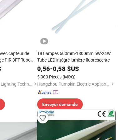
avec capteur de
T8 Lampes 600mm-1800mm 6W-24W
ge PIR 3FT Tube
Tube LED intégré lumière fluorescente
S
0,56
-
0,58
$US
5 000 Pièces
(MOQ)
Shenzhen OURUIMEI Lighting Technology Co., Ltd.
Hangzhou Pumpkin Electric Appliance Co., Ltd.
Envoyer demande