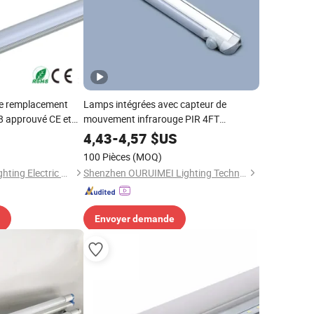
de remplacement
Lamps intégrées avec capteur de
T8 approuvé CE et
mouvement infrarouge PIR 4FT
120lm/W T8 tube LED
4,43
-
4,57
$US
100 Pièces
(MOQ)
Jiangmen Gepsen Lighting Electric Co., Ltd.
Shenzhen OURUIMEI Lighting Technology Co., Ltd.
Envoyer demande