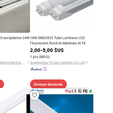
HS européenne 24W
18W SMD2835 Tube Lumineux LED
Fluorescent Rond en Matériau Al T8
2,00
-
5,00
$US
1 pcs
(MOQ)
Jiangmen Gepsen Lighting Electric Co., Ltd.
Guangzhou Yi Can Lighting Co.,Ltd
Envoyer demande