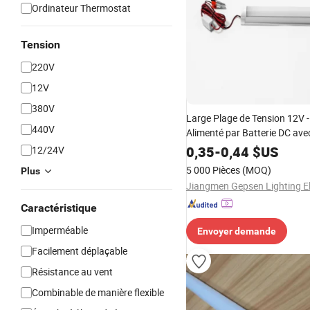
Ordinateur Thermostat
Tension
220V
12V
380V
Large Plage de Tension 12V 
440V
Alimenté par Batterie DC avec
Lampes Tubes LED 36V 48V
0,35
-
0,44
$US
12/24V
Stand
5 000 Pièces
(MOQ)
Plus
Caractéristique
Imperméable
Envoyer demande
Facilement déplaçable
Résistance au vent
Combinable de manière flexible