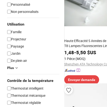
Personnalisé
Non personnalisés
Utilisation
Famille
Projecteur
Haute Efficacité 5 Années de
T8 Lampes Fluorescentes Lin
Paysage
8FT/5FT/4FT/2FT 36W Tube
1,48
-
5,50
$US
Jardin
Ballast Électronique Dlc/UL C
1 Pièce
(MOQ)
De plein air
Shenzhen ATA Technology Co.
Plus
Envoyer demande
Contrôle de la température
Thermostat intelligent
Thermostat mécanique
Thermostat réglable