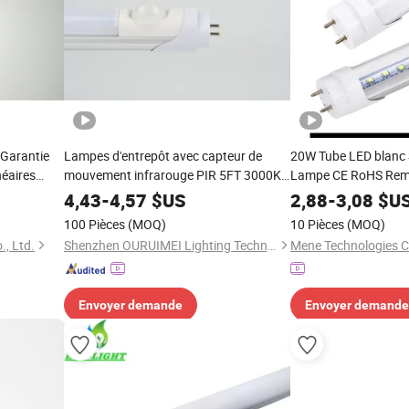
 Garantie
Lampes d'entrepôt avec capteur de
20W Tube LED blanc
éaires
mouvement infrarouge PIR 5FT 3000K
Lampe CE RoHS Remp
 LED pour
T8 Tube LED
fluorescente traditio
4,43
-
4,57
$US
2,88
-
3,08
$U
ertifié
100 Pièces
(MOQ)
10 Pièces
(MOQ)
, Ltd.
Shenzhen OURUIMEI Lighting Technology Co., Ltd.
Mene Technologies Co
Envoyer demande
Envoyer demande