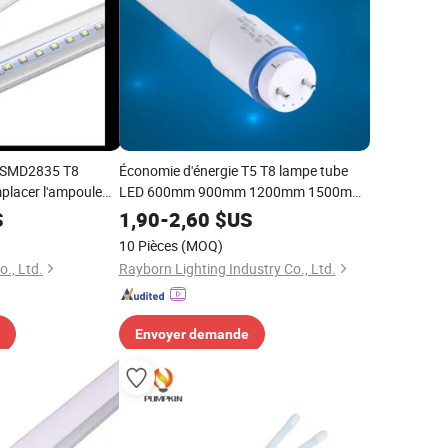
 SMD2835 T8
Économie d'énergie T5 T8 lampe tube
lacer l'ampoule
LED 600mm 900mm 1200mm 1500mm
nnelle
éclairage intérieur chambre salle de bain
S
1,90
-
2,60
$US
10 Pièces
(MOQ)
., Ltd.
Rayborn Lighting Industry Co., Ltd.
Envoyer demande