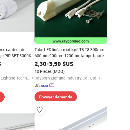
vec capteur de
Tube LED linéaire intégré T5 T8 300mm
ge PIR 3FT 3000K
600mm 900mm 1200mm lampe haute
baie LED
S
2,30
-
3,50
$US
10 Pièces
(MOQ)
Shenzhen OURUIMEI Lighting Technology Co., Ltd.
Rayborn Lighting Industry Co., Ltd.
Envoyer demande