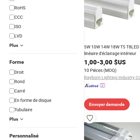
RoHS
CCC
ISO
LVD
Plus
5W 10W 14W 18W T5 T8LED
linéaire d'éclairage intérieur
1,00
-
3,00
$US
Forme
10 Pièces
(MOQ)
Droit
Rayborn Lighting Industry Co
Rond
Carré
En forme de disque
Envoyer demande
Tubulaire
Plus
Personnalisé