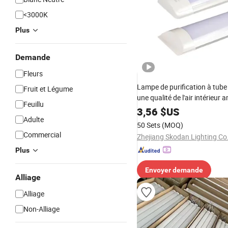
<3000K
Plus
Demande
Fleurs
Lampe de purification à tub
Fruit et Légume
une qualité de l'air intérieur 
Feuillu
3,56
$US
Adulte
50 Sets
(MOQ)
Commercial
Zhejiang Skodan Lighting Co.
Plus
Envoyer demande
Alliage
Alliage
Non-Alliage