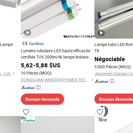
Certified
 Lampe
Lampe tube LED Ro
Lumière tubulaire LED haute efficacité
T8
certifiée TUV 200lm/W, lampe linéaire
Négociable
LED économe en énergie pour chambre
5,62
-
5,88
$US
5 000 Pièces
(MOQ)
d'hôtel, motel, couloir, sans scintillement,
10 Pièces
(MOQ)
., Ltd.
option blanc chaud blanc froid
DONGGUAN WINSTAR POWER TECHNOLOGY LIMITED
Envoyer demande
Envoyer demande