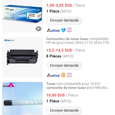
pour 85A 78A 88A 35A 36A 12A
laser
/ Pièce
79A 48A 83A 80A 44A 58A 59A 76A 26A
1,00-3,05 $US
17A 105A 106A 107A
Guangdong, China
Depuis 2024
(MOQ)
1 Pièce
Envoyer demande
s
compatibles
Cartouche
de
toner
laser
HP en gros noires 285A 217A 505A 278A
Zhuhai Ninestar Information Technology Co., Ltd.
2612A 226A 388A 283A 259A 280A 276A
/ Pièce
13,2-14,5 $US
Guangdong, China
Depuis 2024
(MOQ)
8 Pièces
Envoyer demande
noir compatible pour Tn323
Toner
pour Minolta
cartouche
de
toner
laser
Guangzhou Jukai Office Equipment Co., Ltd.
Bizhub 227 287 367
cartouche
de
toner
/ Pièce
10,00 $US
Guangdong, China
Depuis 2023
(MOQ)
1 Pièce
Envoyer demande