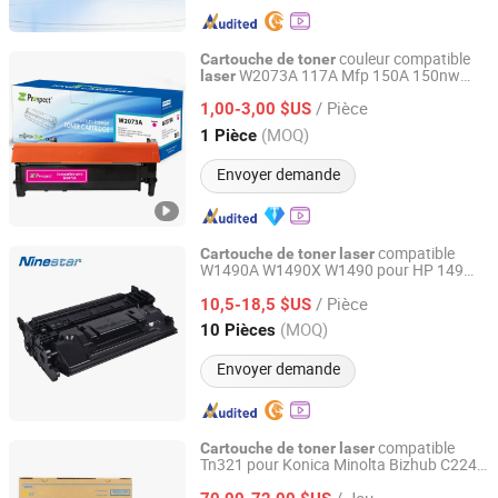
couleur compatible
Cartouche
de
toner
W2073A 117A Mfp 150A 150nw
laser
Prospect Image Products Limited of Zhuhai
178nw 178nwg 179fnw 179fwg W2073A
/ Pièce
pour imprimante HP
1,00-3,00 $US
Guangdong, China
Depuis 2024
(MOQ)
1 Pièce
Envoyer demande
compatible
Cartouche
de
toner
laser
W1490A W1490X W1490 pour HP 149
Zhuhai Ninestar Information Technology Co., Ltd.
jet PRO 4002n/DN/Dw/ Mfp4102
Laser
/ Pièce
Fdn/Fdw 4002 4102
10,5-18,5 $US
Guangdong, China
Depuis 2024
(MOQ)
10 Pièces
Envoyer demande
compatible
Cartouche
de
toner
laser
Tn321 pour Konica Minolta Bizhub C224
Guangzhou Jukai Office Equipment Co., Ltd.
C284 C364
cartouche
de
toner
/ Jeu