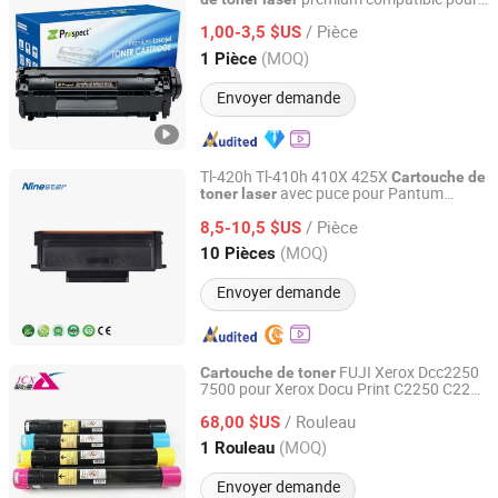
Prospect Image Products Limited of Zhuhai
HP
jet Enterprise 700 M712n
Laser
/ Pièce
M712DN M712xh M725DN
1,00-3,5 $US
Guangdong, China
Depuis 2024
(MOQ)
1 Pièce
Envoyer demande
Tl-420h Tl-410h 410X 425X
Cartouche
de
avec puce pour Pantum
toner
laser
Zhuhai Ninestar Information Technology Co., Ltd.
P3010d M6700d
/ Pièce
8,5-10,5 $US
Guangdong, China
Depuis 2024
(MOQ)
10 Pièces
Envoyer demande
FUJI Xerox Dcc2250
Cartouche
de
toner
7500 pour Xerox Docu Print C2250 C2255
Guangzhou Jukai Office Equipment Co., Ltd.
C3360 Sambo E-
Ca3250 Phaser
Laser
/ Rouleau
7500
68,00 $US
Cartouche
de
toner
Guangdong, China
Depuis 2023
(MOQ)
1 Rouleau
Envoyer demande