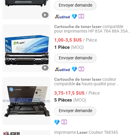
Envoyer demande
compatible
Cartouche
de
toner
laser
pour imprimantes HP 85A 78A 88A 35A
Prospect Image Products Limited of Zhuhai
36A 12A 79A 48A 83A 83X 49A 53A 105A
/ Pièce
106A 107A
1,00-3,5 $US
Guangdong, China
Depuis 2024
(MOQ)
1 Pièce
Envoyer demande
couleur
Cartouche
de
toner
laser
compatible
haute qualité pour
de
CN Color Technology Limited
imprimante HP 151A W1510A
/ Pièce
3,75-17,5 $US
Guangdong, China
Depuis 2015
(MOQ)
5 Pièces
Envoyer demande
Imprimante
Couleur Tk8345
Laser