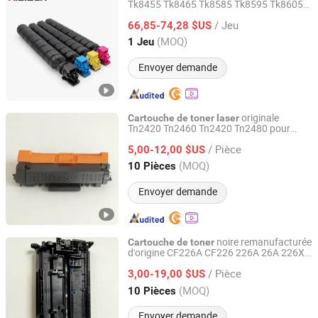
Tk8455 Tk8465 Tk8585 Tk8595 Tk8605
Jiangxi Kilider Technology Co., Ltd.
Tk8615 Copieur
pour
Cartouche
de
Toner
/ Jeu
Kyocera Taskalfa 2552ci 2553ci
66,85-74,28 $US
Guangdong, China
Depuis 2013
(MOQ)
1 Jeu
Envoyer demande
originale
Cartouche
de
toner
laser
Tn2420 Tn2460 Tn2420 Tn2480 pour
Guangzhou Oct technology limited
imprimante Brother
/ Pièce
5,00-12,00 $US
Guangdong, China
Depuis 2020
(MOQ)
10 Pièces
Envoyer demande
noire remanufacturée
Cartouche
de
toner
d'origine CF226A CF226 226A 26A 226X
Guangzhou Oct technology limited
compatible avec l'imprimante à
toner
/ Pièce
HP
3,00-19,00 $US
laser
Guangdong, China
Depuis 2020
(MOQ)
10 Pièces
Envoyer demande