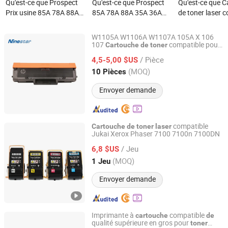
Qu'est-ce que Prospect
Qu'est-ce que Prospect
Qu'est-ce que 
Prix usine 85A 78A 88A
85A 78A 88A 35A 36A
de toner laser 
35A 36A 12A 79A 48A
12A 79A 48A 83A 83X
pour imprimant
83A 83X 49A 53A 105A
53A 105A 106A 107A
85A 78A 88A 3
W1105A W1106A W1107A 105A X 106
106A 107A LASER
Cartouche de toner laser
12A 79A 48A 8
107
compatible pour
Cartouche
de
toner
Zhuhai Ninestar Information Technology Co., Ltd.
HP
108 Mfp 138 136
107
Laser
Laser
COMPATIBLE Cartouche
compatible pour
49A 53A 105A 
/ Pièce
105A
4,5-5,00 $US
Cartouche
de
toner
de toner pour la Chine
imprimantes HP
107A
Guangdong, China
Depuis 2024
(MOQ)
10 Pièces
cartouche de toner
Envoyer demande
compatible
Cartouche
de
toner
laser
Jukai Xerox Phaser 7100 7100n 7100DN
Guangzhou Jukai Office Equipment Co., Ltd.
/ Jeu
6,8 $US
Guangdong, China
Depuis 2023
(MOQ)
1 Jeu
Envoyer demande
Imprimante à
compatible
cartouche
de
qualité supérieure en gros pour
toner
Prospect Image Products Limited of Zhuhai