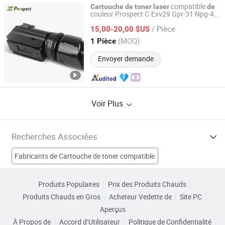
compatible
Cartouche
de
toner
laser
de
couleur Prospect C-Exv29 Gpr-31 Npg-46
Prospect Image Products Limited of Zhuhai
C-Exv34 Gpr-36 Npg-52 Gpr-23 Tg35 C-
/ Pièce
Exv21 Npg-35 pour Canon
15,00-20,00 $US
Guangdong, China
Depuis 2024
(MOQ)
1 Pièce
Envoyer demande
Voir Plus
Recherches Associées
Fabricants de Cartouche de toner compatible
Fabricants de Poudre de toner
Produits Populaires
Prix des Produits Chauds
Produits Chauds en Gros
Acheteur Vedette de
Site PC
Fabricants de Cartouche d'encre
Aperçus
À Propos de
Accord d’Utilisateur
Politique de Confidentialité
Fabricants de Toner de imprimante laser