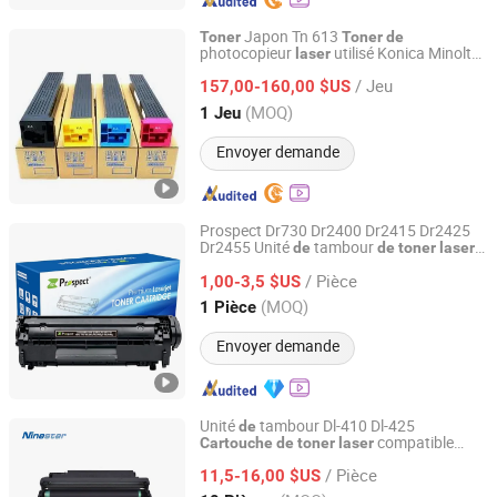
Japon Tn 613
Toner
Toner
de
photocopieur
utilisé Konica Minolta
laser
Guangzhou Jukai Office Equipment Co., Ltd.
Bizhub C652 C552 C452 machine
/ Jeu
photocopieuse
157,00-160,00 $US
Guangdong, China
Depuis 2023
(MOQ)
1 Jeu
Envoyer demande
Prospect Dr730 Dr2400 Dr2415 Dr2425
Dr2455 Unité
tambour
de
de
toner
laser
Prospect Image Products Limited of Zhuhai
premium compatible pour Brother 2310
/ Pièce
2350 2370 2375
1,00-3,5 $US
Guangdong, China
Depuis 2024
(MOQ)
1 Pièce
Envoyer demande
Unité
tambour Dl-410 Dl-425
de
compatible
Cartouche
de
toner
laser
Zhuhai Ninestar Information Technology Co., Ltd.
pour Pantum P3010d P3012dw 3000
/ Pièce
Pages
11,5-16,00 $US