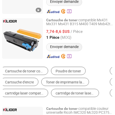
Envoyer demande
compatible Mx431
Cartouche
de
toner
Mx331 Ms431 B315 M400 T409 Mxb42t
Jiangxi Kilider Technology Co., Ltd.
à utiliser pour Lexmark Ms431 Mx331
/ Pièce
pour Xerox B315 pour Ricoh M400fw
7,74-8,6 $US
pour E-Studio 409 Mx-B427
Guangdong, China
Depuis 2013
(MOQ)
1 Pièce
Envoyer demande
Tambour et Cartouche de Toner
Cartouche de toner et poudre de toner pour copieur
Autres Imprimantes & Fournitures pour Imprimantes
Cartouche d'Encre
Puce d'Imprimante
Poudre de Toner
compatible couleur
Cartouche
de
toner
universelle Ricoh IMC320 Mc320 PC375
Jiangxi Kilider Technology Co., Ltd.