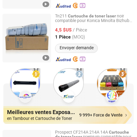
Tn211
noir
Cartouche
de
toner
laser
compatible pour Konica Minolta Bizhub
Guangzhou Jukai Office Equipment Co., Ltd.
200 250 282 7728
/ Pièce
4,5 $US
Guangdong, China
Depuis 2023
(MOQ)
1 Pièce
Envoyer demande
Meilleures ventes Exposants
9 999+ Force de Vente
en Tambour et Cartouche de Toner
Prospect CF214A 214A 14A
Cartouche
premium compatible pour
de
toner
laser