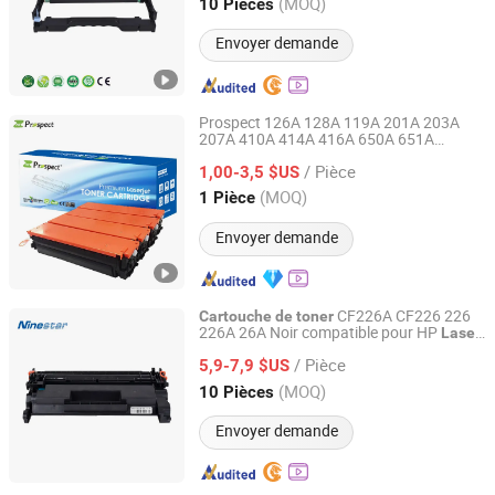
Guangdong, China
Depuis 2024
(MOQ)
10 Pièces
Envoyer demande
Prospect 126A 128A 119A 201A 203A
207A 410A 414A 416A 650A 651A
Prospect Image Products Limited of Zhuhai
Imprimante Compatible Colorée
/ Pièce
Fournitures
Bureau
1,00-3,5 $US
de
Cartouche
Laser
pour
Couleur
Toner
Guangdong, China
Depuis 2024
(MOQ)
1 Pièce
Envoyer demande
CF226A CF226 226
Cartouche
de
toner
226A 26A Noir compatible pour HP
Laser
Zhuhai Ninestar Information Technology Co., Ltd.
PRO M402 Mfp M426 Fournisseur
/ Pièce
5,9-7,9 $US
Guangdong, China
Depuis 2024
(MOQ)
10 Pièces
Envoyer demande