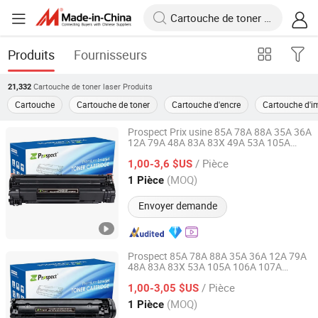
Produits
Fournisseurs
Cartouche de toner laser
Produits
21,332
Cartouche
Cartouche de toner
Cartouche d'encre
Cartouche d'i
Prospect Prix usine 85A 78A 88A 35A 36A
12A 79A 48A 83A 83X 49A 53A 105A
Prospect Image Products Limited of Zhuhai
106A 107A
COMPATIBLE
LASER
/ Pièce
pour la Chine
1,00-3,6 $US
Cartouche
de
toner
cartouche
de
toner
Guangdong, China
Depuis 2024
(MOQ)
1 Pièce
Envoyer demande
Prospect 85A 78A 88A 35A 36A 12A 79A
48A 83A 83X 53A 105A 106A 107A
Prospect Image Products Limited of Zhuhai
compatible
Cartouche
de
toner
laser
/ Pièce
pour imprimantes HP
1,00-3,05 $US
Guangdong, China
Depuis 2024
(MOQ)
1 Pièce