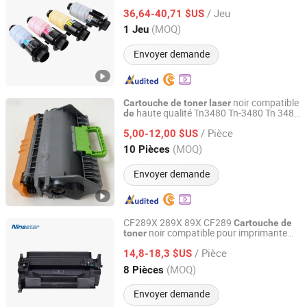
en gros pour imprimante et photocopieur
/ Jeu
36,64-40,71 $US
Guangdong, China
Depuis 2013
(MOQ)
1 Jeu
Envoyer demande
noir compatible
Cartouche
de
toner
laser
haute qualité Tn3480 Tn-3480 Tn 3480
de
Guangzhou Oct technology limited
pour Hl-L6400dw DCP-L5500DN MFC-
/ Pièce
L5750dw
5,00-12,00 $US
Guangdong, China
Depuis 2020
(MOQ)
10 Pièces
Envoyer demande
CF289X 289X 89X CF289
Cartouche
de
noir compatible pour imprimante
toner
Zhuhai Ninestar Information Technology Co., Ltd.
multifonction HP
jet
laser
Laser
/ Pièce
Enterprise M528DN M528f M528c
14,8-18,3 $US
Guangdong, China
Depuis 2024
(MOQ)
8 Pièces
Envoyer demande