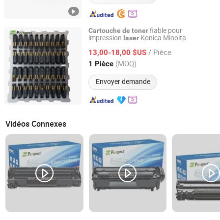
fiable pour
Cartouche
de
toner
impression
Konica Minolta
laser
Prospect Image Products Limited of Zhuhai
/ Pièce
13,00-18,00 $US
Guangdong, China
Depuis 2024
(MOQ)
1 Pièce
Envoyer demande
Vidéos Connexes