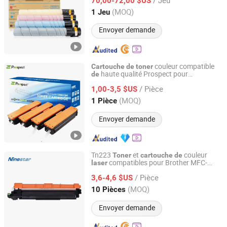
70,00-72,00 $US
Guangdong, China
Depuis 2023
(MOQ)
1 Jeu
Envoyer demande
couleur compatible
Cartouche
de
toner
haute qualité Prospect pour
de
Prospect Image Products Limited of Zhuhai
imprimante
couleur HP
laser
/ Pièce
consommable pour 126A 128A 119A
1,00-3,5 $US
201A 203A 207A 410A 414A 416A 650A
Guangdong, China
Depuis 2024
(MOQ)
1 Pièce
651A
Envoyer demande
Tn223
et
couleur
Toner
cartouche
de
compatibles pour Brother MFC-
laser
Zhuhai Ninestar Information Technology Co., Ltd.
L3730cdn MFC-L3745cdw, MFC-
/ Pièce
L3750cdw, MFC-L3770cdwprinter
3,6-4,6 $US
Guangdong, China
Depuis 2024
(MOQ)
10 Pièces
Envoyer demande