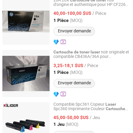
26A 26X
noir
Cartouche
de
toner
d'origine et authentique pour HP CF226A
CN Color Technology Limited
26A
Toner
laser
/ Pièce
40,00-100,00 $US
Guangdong, China
Depuis 2015
(MOQ)
1 Pièce
Envoyer demande
noir originale et
Cartouche
de
toner
laser
compatible CB436A/36A pour
CN Color Technology Limited
imprimante
HP
laser
/ Pièce
M1120n/M1522n/M1505n/M1522NF/M1
3,25-18,1 $US
Guangdong, China
Depuis 2015
(MOQ)
1 Pièce
Envoyer demande
Compatible Spc361 Copieur
Laser
Spc360 Imprimante Couleur
Cartouche
Jiangxi Kilider Technology Co., Ltd.
pour Ricoh
de
Toner
/ Jeu
45,00-50,00 $US
Guangdong, China
Depuis 2013
(MOQ)
1 Jeu