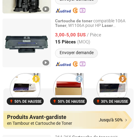
compatible 106A
Cartouche
de
toner
, W1106A pour HP
Toner
Laser
Zhuhai Nature Toner Co., Ltd.
107A/107r/107W,
Mfp 135A/W,
Laser
/ Pièce
Mfp 137fnw
3,00-5,00 $US
Laser
Guangdong, China
Depuis 2021
(MOQ)
15 Pièces
Envoyer demande
50% DE HAUSSE
50% DE HAUSSE
30% DE HAUSSE
Produits Avant-gardiste
Jusqu'à 50%
en Tambour et Cartouche de Toner