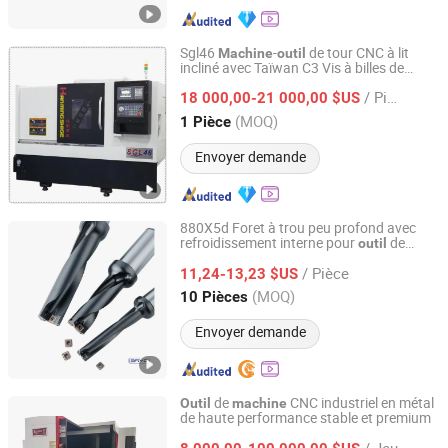
Sgl46
-
de tour CNC à lit
Machine
outil
incliné avec Taïwan C3 Vis à billes de
Guangdong Hanming Shige Machine Tool Co., Ltd
qualité
/ Pièce
18 000,00-21 000,00 $US
Guangdong, China
Depuis 2025
(MOQ)
1 Pièce
Envoyer demande
880X5d Foret à trou peu profond avec
refroidissement interne pour
de
outil
Shenzhen Bryd Technology Co., Ltd.
coupe de
de fraisage CNC
machine
/ Pièce
11,24-13,23 $US
Guangdong, China
Depuis 2025
(MOQ)
10 Pièces
Envoyer demande
de
CNC industriel en métal
Outil
machine
de haute performance stable et premium
Shenzhen Shuntong Auto Equipmen Co., Ltd.
/ Jeu