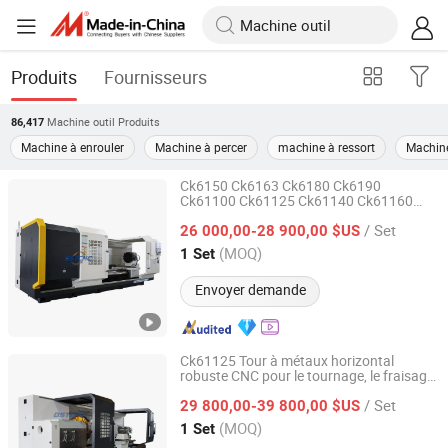
Produits
Fournisseurs
Machine outil
Produits
86,417
Machine à enrouler
Machine à percer
machine à ressort
Machin
Ck6150 Ck6163 Ck6180 Ck6190
Ck61100 Ck61125 Ck61140 Ck61160
Taian Best Machinery Co., Ltd.
s-
s CNC horizontales
Machine
outil
/ Set
26 000,00-28 900,00 $US
Shandong, China
Depuis 2023
(MOQ)
1 Set
Envoyer demande
Ck61125 Tour à métaux horizontal
robuste CNC pour le tournage, le fraisage
Taian Best Machinery Co., Ltd.
et le perçage
/ Set
29 800,00-39 800,00 $US
Shandong, China
Depuis 2023
(MOQ)
1 Set