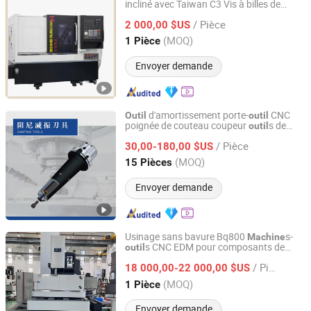
incliné avec Taiwan C3 Vis à billes de
Guangdong Hanming Shige Machine Tool Co., Ltd
précision de grade
/ Pièce
2 000,00 $US
Guangdong, China
Depuis 2025
(MOQ)
1 Pièce
Envoyer demande
d'amortissement porte-
CNC
Outil
outil
poignée de couteau coupeur
s de
outil
Sichuan Yameistone Machinery Technology Co., Ltd
CNC de haute précision
machine
/ Pièce
30,00-180,00 $US
Sichuan, China
Depuis 2025
(MOQ)
15 Pièces
Envoyer demande
Usinage sans bavure Bq800
s-
Machine
s CNC EDM pour composants de
outil
Zhejiang Baqi Intelligent Equipment Co., Ltd.
contrôle de vol
/ Pièce
18 000,00-22 000,00 $US
Zhejiang, China
Depuis 2025
(MOQ)
1 Pièce
Envoyer demande