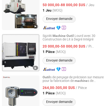
l'usinage de vanne papillon
/ Jeu
50 000,00-88 000,00 $US
Liaoning, China
Depuis 2024
(MOQ)
1 Jeu
Envoyer demande
Sgz46
-
Lourd avec 30
Machine
Outil
Construction de Lit à Degré Intégré
Guangdong Hanming Shige Machine Tool Co., Ltd
/ Pièce
20 000,00-50 000,00 $US
Guangdong, China
Depuis 2025
(MOQ)
1 Pièce
Envoyer demande
s de perçage de précision sur mesure
Outil
pour la fabrication de
s de
machine
Softool Manufacturing Co., Ltd.
précision
/ Pièce
264,00-305,00 $US
Tianjin, China
Depuis 2025
(MOQ)
1 Pièce
Envoyer demande