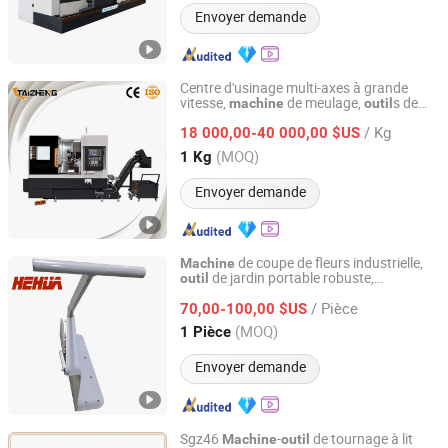
Envoyer demande
Centre d'usinage multi-axes à grande
vitesse,
de meulage,
s de
machine
outil
Guangdong Taizheng Intelligent Equipment Co., LTD
CNC
machine
/ Kg
18 000,00-40 000,00 $US
Guangdong, China
Depuis 2024
(MOQ)
1 Kg
Envoyer demande
de coupe de fleurs industrielle,
Machine
de jardin portable robuste,
outil
Hehua Machinery Technology (Kunshan) Co., Ltd
approvisionnement direct d'usine
/ Pièce
70,00-100,00 $US
Jiangsu, China
Depuis 2017
(MOQ)
1 Pièce
Envoyer demande
Sgz46
-
de tournage à lit
Machine
outil