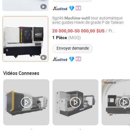
Sgz46
-
tour automatique
Machine
outil
avec guides Hiwin de grade P de Taïwan
Guangdong Hanming Shige Machine Tool Co., Ltd
/ Pièce
20 000,00-50 000,00 $US
Guangdong, China
Depuis 2025
(MOQ)
1 Pièce
Envoyer demande
Vidéos Connexes