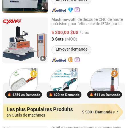
-
de découpe CNC de haute
Machine
outil
précision pour l'efficacité de l'EDM par fil
Dongguan Top Machinery Co., Ltd
/ Jeu
5 200,00 $US
Guangdong, China
Depuis 2026
(MOQ)
3 Sets
Envoyer demande
1259 en Demande
620 en Demande
611 en Demande
Les plus Populaires Produits
5 500+ Demandes
en Outils de machines