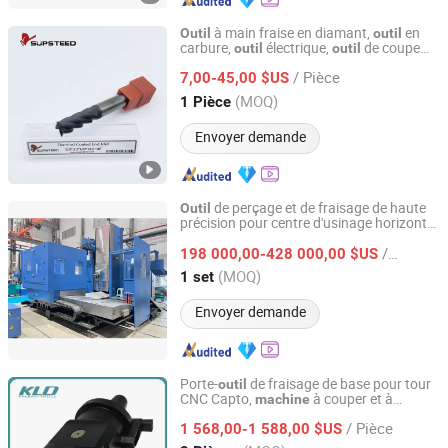
à main fraise en diamant,
en
Outil
outil
carbure,
électrique,
de coupe
outil
outil
Supsteed Precison Tools Co., Ltd.
pour métal,
de menuiserie,
de
outil
outil
/ Pièce
coupe,
CNC,
de
,
7,00-45,00 $US
outil
outil
machine
outil
de fraisage
Jiangsu, China
Depuis 2024
(MOQ)
1 Pièce
Envoyer demande
de perçage et de fraisage de haute
Outil
précision pour centre d'usinage horizontal
Nanjing Diga Machinery Trading Co., Ltd.
CNC
/ set
198 000,00-428 000,00 $US
Jiangsu, China
Depuis 2018
(MOQ)
1 set
Envoyer demande
Porte-
de fraisage de base pour tour
outil
CNC Capto,
à couper et à
machine
SHENZHEN KALEAD TOOLS CO., LTD.
tourner
/ Pièce
1 568,00-1 588,00 $US