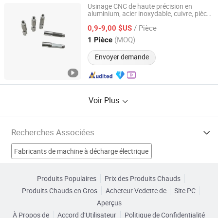
Usinage CNC de haute précision en
aluminium, acier inoxydable, cuivre, pièces
Shenzhen DMTC Intelligent Technology Co., Ltd.
de
s personnalisées,
s de
machine
outil
/ Pièce
s
0,9-9,00 $US
machine
Guangdong, China
Depuis 2024
(MOQ)
1 Pièce
Envoyer demande
Voir Plus
Recherches Associées
Fabricants de machine à décharge électrique
Fabricants de machine à router CNC
Produits Populaires
Prix des Produits Chauds
Produits Chauds en Gros
Acheteur Vedette de
Site PC
Fabricants de Machine de compression
Fabricants de Outil
Aperçus
À Propos de
Accord d’Utilisateur
Politique de Confidentialité
Outil de machine CNC Usines