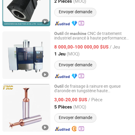
Guangdong, China
Depuis 2018
(MOQ)
2 Pièces
Envoyer demande
de
CNC de traitement
Outil
machine
industriel avancé à haute performance
Shenzhen Shuntong Auto Equipmen Co., Ltd.
professionnelle
/ Jeu
8 000,00-100 000,00 $US
Guangdong, China
Depuis 2026
(MOQ)
1 Jeu
Envoyer demande
de fraisage à rainure en queue
Outil
d'aronde en tungstène haute
FUXINCHENG TOOLS CO., LTD.
performance pour
s CNC
machine
/ Pièce
3,00-20,00 $US
Jiangsu, China
Depuis 2017
(MOQ)
5 Pièces
Envoyer demande