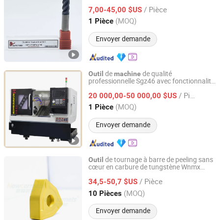
carbure,
s électriques,
s CNC
outil
outil
/ Pièce
7,00-45,00 $US
Jiangsu, China
Depuis 2024
(MOQ)
1 Pièce
Envoyer demande
de
de qualité
Outil
machine
professionnelle Sgz46 avec fonctionnalité
Guangdong Hanming Shige Machine Tool Co., Ltd
de capacité maximale de barre 45mm
/ Pièce
20 000,00-50 000,00 $US
Guangdong, China
Depuis 2025
(MOQ)
1 Pièce
Envoyer demande
de tournage à barre de peeling sans
Outil
cœur en carbure de tungstène Wnmx
Zhuzhou New Cermets Material Co., Ltd.
pour
CNC
machine
/ Pièce
34,5-50,7 $US
Hunan, China
Depuis 2023
(MOQ)
10 Pièces
Envoyer demande