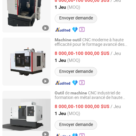
8 000,00-100 000,00 $US
Guangdong, China
Depuis 2026
(MOQ)
1 Jeu
Envoyer demande
-
CNC moderne à haute
Machine
outil
efficacité pour le formage avancé des
Shenzhen Shuntong Auto Equipmen Co., Ltd.
métaux dans l'industrie
/ Jeu
8 000,00-100 000,00 $US
Guangdong, China
Depuis 2026
(MOQ)
1 Jeu
Envoyer demande
de
CNC industriel de
Outil
machine
formation en métal avancé de haute
Shenzhen Shuntong Auto Equipmen Co., Ltd.
précision et efficace premium
/ Jeu
8 000,00-100 000,00 $US
Guangdong, China
Depuis 2026
(MOQ)
1 Jeu
Envoyer demande