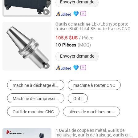
Envoyer demande
s de
Lbk/Lba type porte-
Outil
machine
fraises Bt40-Lbk4-85 porte-fraises CNC
Taizhou Qida Cnc Cutting Tools Co.,Ltd.
/ Pièce
105,5 $US
Zhejiang, China
Depuis 2025
(MOQ)
10 Pièces
Envoyer demande
Machines-Outils à Commande Numérique
Accessoires des Machines-Outils
Tour
Pièces de Machine de Façonnage Métallique
Rectifieuse
Perceuse
4
s de coupe en métal,
s de
Outil
outil
menuiserie,
s de fraisage,
s en
outil
outil
Supsteed Precison Tools Co., Ltd.