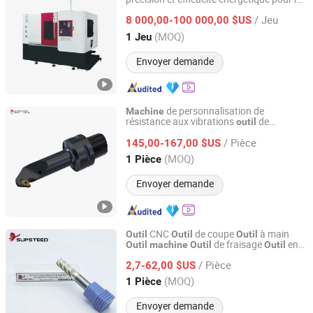
Shenzhen Shuntong Auto Equipmen Co., Ltd.
formage des métaux
/ Jeu
8 000,00-100 000,00 $US
Guangdong, China
Depuis 2026
(MOQ)
1 Jeu
Envoyer demande
de personnalisation de
Machine
résistance aux vibrations
de
outil
Softool Manufacturing Co., Ltd.
tournage interne Psc
/ Pièce
145,00-167,00 $US
Tianjin, China
Depuis 2025
(MOQ)
1 Pièce
Envoyer demande
CNC
de coupe
à main
Outil
Outil
Outil
de fraisage
en
Outil
machine
Outil
Outil
Supsteed Precison Tools Co., Ltd.
carbure
électrique
de coupe
Outil
Outil
/ Pièce
métallique
de menuiserie pour
2,7-62,00 $US
Outil
alliage de titane
Jiangsu, China
Depuis 2024
(MOQ)
1 Pièce
Envoyer demande