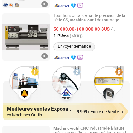
Tour horizontal de haute précision de la
série CS,
-
de tournage
machine
outil
Weihai Hanming Automation Technology Co., Ltd.
/ Pièce
50 000,00-100 000,00 $US
Shandong, China
Depuis 2023
(MOQ)
1 Pièce
Envoyer demande
Meilleures ventes Exposants
9 999+ Force de Vente
en Machines-Outils
-
CNC industrielle à haute
Machine
outil
précision et efficacité énergétique pour le