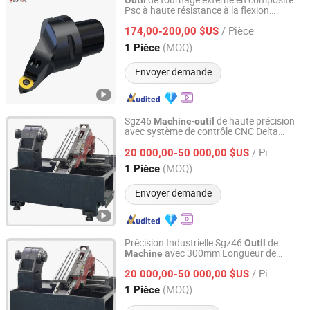
de tournage externe en composite
Outil
Psc à haute résistance à la flexion
Softool Manufacturing Co., Ltd.
personnalisé pour les composants de
/ Pièce
s de construction
174,00-200,00 $US
machine
Tianjin, China
Depuis 2025
(MOQ)
1 Pièce
Envoyer demande
Sgz46
-
de haute précision
Machine
outil
avec système de contrôle CNC Delta
Guangdong Hanming Shige Machine Tool Co., Ltd
nouveau de Taïwan
/ Pièce
20 000,00-50 000,00 $US
Guangdong, China
Depuis 2025
(MOQ)
1 Pièce
Envoyer demande
Précision Industrielle Sgz46
de
Outil
avec 300mm Longueur de
Machine
Guangdong Hanming Shige Machine Tool Co., Ltd
Course de l'Axe Z
/ Pièce
20 000,00-50 000,00 $US
Guangdong, China
Depuis 2025
(MOQ)
1 Pièce