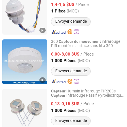
infrarouge SLS pour éclairage
plafond
de
/ Pièce
1,4-1,5 $US
Zhejiang, China
Depuis 2024
(MOQ)
1 Pièce
Envoyer demande
360
infrarouge
Capteur
de
mouvement
PIR monté en surface sans fil à 360
Ningbo Haishu Kaiau Electronics Co., Ltd.
grés
de
/ Pièce
6,00-8,00 $US
Zhejiang, China
Depuis 2011
(MOQ)
1 000 Pièces
Envoyer demande
Humain Infrarouge PIR203s
Capteur
Infrarouge Passif Pyroélectrique
Capteur
HW INDUSTRIAL CO., LTD
PIR Détecteur
Humain
de
Mouvement
/ Pièce
0,13-0,15 $US
Guangdong, China
Depuis 2016
(MOQ)
1 000 Pièces
Envoyer demande