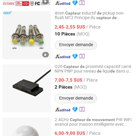
4mm
inductif
pickup non-
Capteur
de
flush M12 Principe du
capteur
de
Yueqing Chuxi Electric Co., Ltd.
inductif
mouvement
/ Pièce
2,45-2,55 $US
Zhejiang, China
Depuis 2021
(MOQ)
10 Pièces
Envoyer demande
Q20
proximité capacitif carré
Capteur
de
NPN PNP pour niveau
liqui
dans un
de
de
Foshan Chengwei Industrial Automation Co., Ltd.
réservoir
/ Pièce
7,00-7,5 $US
Guangdong, China
Depuis 2024
(MOQ)
2 Pièces
Envoyer demande
2.4GHz
PIR WiFi
Capteur
de
mouvement
avancé pour maison intelligente avec
HUZHOU SHAREH HOME CO., LTD
télécomman
pour Tuya, LED rouge
de
/ Pièce
ultra brillante
6,00-9,00 $US