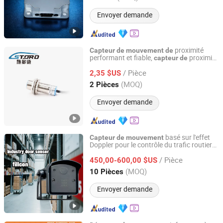
Envoyer demande
proximité
Capteur
de
mouvement
de
performant et fiable,
proximité
capteur
de
Jiangsu Stord Sensing Technology Co., Ltd.
léger pour le positionnement
s limites
de
/ Pièce
2,35 $US
Jiangsu, China
Depuis 2010
(MOQ)
2 Pièces
Envoyer demande
basé sur l'effet
Capteur
de
mouvement
Doppler pour le contrôle du trafic routier
Tianjin Yiyi Technology Co., Ltd.
unidirectionnel
/ Pièce
450,00-600,00 $US
Tianjin, China
Depuis 2024
(MOQ)
10 Pièces
Envoyer demande