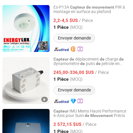
Es-P13A
PIR à
Capteur
de
mouvement
montage en surface au plafond
Ningbo Energylux Optoelectronics Technology Co., Ltd.
/ Pièce
2,2-4,5 $US
Zhejiang, China
Depuis 2016
(MOQ)
1 Pièce
Envoyer demande
déplacement
charge
Capteur
de
de
de
dynamomètre
puits
pétrole en
de
de
Tianjin Wanzhong Technology Co., Ltd.
angulaire avec précision
mouvement
/ Pièce
standard
245,00-336,00 $US
Tianjin, China
Depuis 2026
(MOQ)
1 Pièce
Envoyer demande
IMU Mems Haute Performance
Capteur
6-Axis pour Suivi
Précis
de
Mouvement
Hangzhou Maixinminwei Technology Co., Ltd.
/ Pièce
2 572,15 $US
Zhejiang, China
Depuis 2024
(MOQ)
1 Pièce