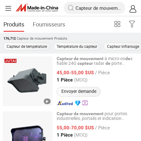
Produits
Fournisseurs
Capteur de mouvement
Produits
176,712
Capteur de température
Température du capteur
Capteur infrarouge
à micro-on
s
Capteur
de
mouvement
de
fiable 24G
radar
porte
capteur
de
Shenzhen Jutai Comm Co., Ltd.
industrielle porte industrielle
/ Pièce
45,00-55,00 $US
Guangdong, China
Depuis 2021
(MOQ)
1 Pièce
Envoyer demande
pour portes
Capteur
de
mouvement
industrielles, portails et indication
Shenzhen Jutai Comm Co., Ltd.
d'avertissement
/ Pièce
55,00-70,00 $US
Guangdong, China
Depuis 2021
(MOQ)
1 Pièce