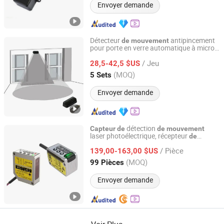
Envoyer demande
Détecteur
antipincement
de
mouvement
pour porte en verre automatique à micro-
ZHONGSHAN CITY GUMEITE HARDWARE PRODUCTS
on
s, activation infrarouge,
de
capteur
de
CO., LTD.
/ Jeu
sécurité combiné
28,5-42,5 $US
(MOQ)
5 Sets
Guangdong, China
Depuis 2021
Envoyer demande
détection
Capteur
de
de
mouvement
laser photoélectrique, récepteur
de
Shenzhen New Star Tech Co., Ltd.
distance laser compact
/ Pièce
139,00-163,00 $US
Guangdong, China
Depuis 2025
(MOQ)
99 Pièces
Envoyer demande