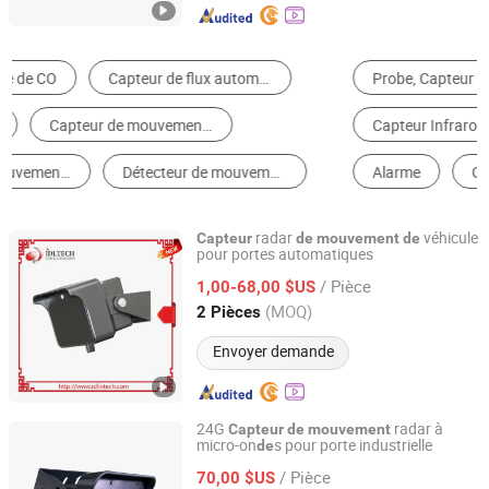
Probe, Capteur
Interrupteur à Induction
Capteur Infrarouge
Capteur Photoélectrique
Alarme
Capteur de Déplacement
radar
véhicule
Capteur
de
mouvement
de
pour portes automatiques
IDeal Intelligent Technology Co., Ltd.
/ Pièce
1,00-68,00 $US
Guangdong, China
Depuis 2014
(MOQ)
2 Pièces
Envoyer demande
24G
radar à
Capteur
de
mouvement
micro-on
s pour porte industrielle
de
Shenzhen Jutai Comm Co., Ltd.
/ Pièce
70,00 $US