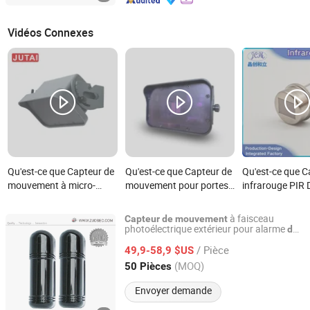
Vidéos Connexes
Qu'est-ce que Capteur de
Qu'est-ce que Capteur de
Qu'est-ce que C
mouvement à micro-
mouvement pour portes
infrarouge PIR
ondes fiable 24G capteur
industrielles, portails et
Capteur de mo
radar de porte industrielle
indication
détection du co
à faisceau
Capteur
de
mouvement
porte industrielle
d'avertissement
humain signal s
photoélectrique extérieur pour alarme
de
Zuden Technology (HK) Co., Limited
sécurité gardien
trois pattes, él
/ Pièce
49,9-58,9 $US
double cristal
Guangdong, China
Depuis 2006
(MOQ)
50 Pièces
Envoyer demande