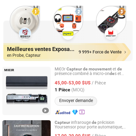
Meilleures ventes Exposants
9 999+ Force de Vente
en Probe, Capteur
Mi03r
et
Capteur
de
mouvement
de
présence combiné à micro-on
s et
de
Turtech Intelligent Technology (Zhejiang) Co., Ltd
infrarouges pour accessoires
porte
de
/ Pièce
automatique
45,00-53,00 $US
Zhejiang, China
Depuis 2022
(MOQ)
1 Pièce
Envoyer demande
infrarouge
précision
Capteur
de
Yoursensor pour porte automatique,
Ningbo Yoursensor Electronic Technology Co., Ltd.
détection
et protection
de
mouvement
/ Pièce
anti-pincement
17,00-20,00 $US