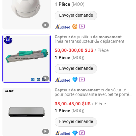
Zhejiang, China
Depuis 2020
(MOQ)
1 Pièce
Envoyer demande
position
Capteur
de
de
mouvement
linéaire transducteur
déplacement
de
Shanxi Baite Fluid Machinery Co., Ltd.
/ Pièce
50,00-300,00 $US
Shanxi, China
Depuis 2017
(MOQ)
1 Pièce
Envoyer demande
et
sécurité
Capteur
de
mouvement
de
pour porte coulissante avec petite portée
Shenzhen Winfor Canbo Technology Co., Ltd.
détection
de
/ Pièce
38,00-45,00 $US
Guangdong, China
Depuis 2025
(MOQ)
1 Pièce
Envoyer demande