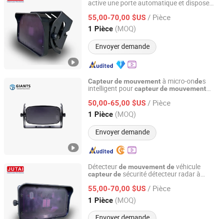
active une porte automatique et dispose
Shenzhen Jutai Comm Co., Ltd.
d'une présence humaine
/ Pièce
55,00-70,00 $US
Guangdong, China
Depuis 2021
(MOQ)
1 Pièce
Envoyer demande
à micro-on
s
Capteur
de
mouvement
de
intelligent pour
capteur
de
mouvement
Shenzhen Giants Sensor Technology Co., Ltd.
porte coulissante industrielle et
de
de
/ Pièce
garage
50,00-65,00 $US
Guangdong, China
Depuis 2023
(MOQ)
1 Pièce
Envoyer demande
Détecteur
véhicule
de
mouvement
de
sécurité détecteur radar à
capteur
de
Shenzhen Jutai Comm Co., Ltd.
micro-on
s pour portes industrielles
de
/ Pièce
55,00-70,00 $US
Guangdong, China
Depuis 2021
(MOQ)
1 Pièce
Envoyer demande