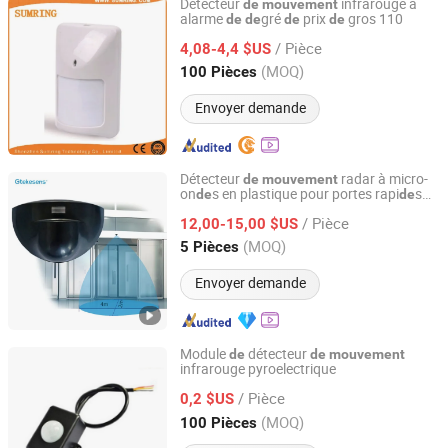
Détecteur
infrarouge à
de
mouvement
alarme
gré
prix
gros 110
de
de
de
de
Shenzhen Sumring Technology Co., Limited
/ Pièce
4,08-4,4 $US
Guangdong, China
Depuis 2017
(MOQ)
100 Pièces
Envoyer demande
Détecteur
radar à micro-
de
mouvement
on
s en plastique pour portes rapi
s
de
de
TIANJIN G-TEK SENSOR TECHNOLOGY CO., LTD
en PVC
/ Pièce
12,00-15,00 $US
Tianjin, China
Depuis 2021
(MOQ)
5 Pièces
Envoyer demande
Module
détecteur
de
de
mouvement
infrarouge pyroelectrique
NINGBO FBELE ELECTRONICS CO., LTD.
/ Pièce
0,2 $US
Zhejiang, China
Depuis 2006
(MOQ)
100 Pièces