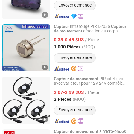
Envoyer demande
infrarouge PIR D203b
Capteur
Capteur
détection du corps
de
mouvement
Shenzhen Jchl Technology Co., Ltd.
humain signal simulé à trois pattes,
/ Pièce
élément à double cristal
0,38-0,49 $US
Guangdong, China
Depuis 2026
(MOQ)
1 000 Pièces
Envoyer demande
PIR intelligent
Capteur
de
mouvement
avec variateur pour 12V 24V contrôle
Shenzhen Tuodi Electronics Co., Ltd
d'éclairage
/ Pièce
2,07-2,99 $US
Guangdong, China
Depuis 2024
(MOQ)
2 Pièces
Envoyer demande
à micro-on
s
Capteur
de
mouvement
de