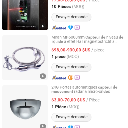
Zhejiang, China
Depuis 2024
(MOQ)
10 Pièces
Envoyer demande
Miran Mr-6000mm
niveau
Capteur
de
de
liqui
à effet Hall magnétostrictif à
de
Shenzhen Miran Technology Co., Ltd.
explosion
/ piece
698,00-930,00 $US
Guangdong, China
Depuis 2018
(MOQ)
1 piece
Envoyer demande
24G Portes automatiques
capteur
de
radar à micro-on
s
mouvement
de
HAIDA DOORCONTROL CO., LTD.
/ Pièce
63,00-70,00 $US
Zhejiang, China
Depuis 2018
(MOQ)
1 Pièce
Envoyer demande