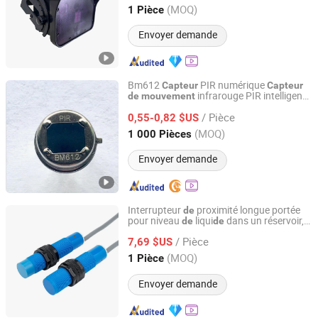
Guangdong, China
Depuis 2021
(MOQ)
1 Pièce
Envoyer demande
Bm612
PIR numérique
Capteur
Capteur
infrarouge PIR intelligent
de
mouvement
HW INDUSTRIAL CO., LTD
anti-interférence Am612 avec 6 broches
/ Pièce
0,55-0,82 $US
Guangdong, China
Depuis 2016
(MOQ)
1 000 Pièces
Envoyer demande
Interrupteur
proximité longue portée
de
pour niveau
liqui
dans un réservoir,
de
de
FOSHAN JIMOU SENSOR TECHNOLOGY CO., LTD.
interrupteur
3-Wire NPN
de
mouvement
/ Pièce
PNP
proximité capacitif
7,69 $US
capteur
de
Guangdong, China
Depuis 2026
(MOQ)
1 Pièce
Envoyer demande