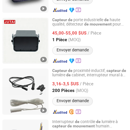
porte industrielle
haute
Capteur
de
de
qualité, détecteur
pour
de
mouvement
Shenzhen Jutai Comm Co., Ltd.
porte à gran
vitesse
de
/ Pièce
45,00-55,00 $US
Guangdong, China
Depuis 2021
(MOQ)
1 Pièce
Envoyer demande
proximité inductif,
Capteur
de
capteur
de
lumière
cabinet, interrupteur mural à
de
SHENZHEN FITLED LIGHTING CO., LTD.
détection
, interrupteur
de
mouvement
/ Pièce
PIR, interrupteur électrique, interrupteur
3,16-3,5 $US
automatique IR infrarouge pour porte
de
Guangdong, China
Depuis 2022
(MOQ)
200 Pièces
cabinet
Envoyer demande
Interrupteur
contrôle
lumière à
de
de
humain
capteur
de
mouvement
SaiLingsi (wenzhou) Electronics Co., LTD