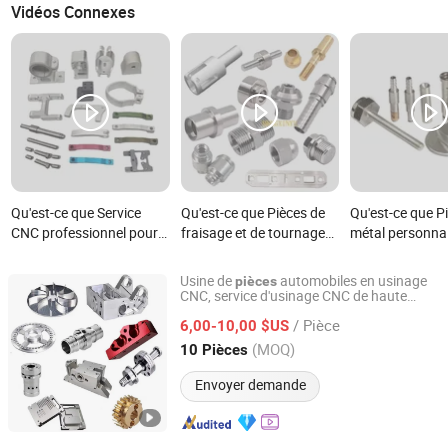
Vidéos Connexes
Qu'est-ce que Service
Qu'est-ce que Pièces de
Qu'est-ce que P
CNC professionnel pour
fraisage et de tournage
métal personnal
usinage sur mesure de
CNC de précision sur
acier inoxydable
pièces en alliage
mesure pour bicyclettes,
aluminium, laito
Usine de
automobiles en usinage
pièces
d'aluminium pour
motos, automobiles et
cuivre/ usinag
CNC, service d'usinage CNC de haute
Kunshan Xinliande Hardware Decoration Trade Co., Ltd.
précision sur mesure
voitures et motos
pièces en aluminium
anodisé pour m
/ Pièce
6,00-10,00 $US
modifiées
électriques
Jiangsu, China
Depuis 2025
(MOQ)
10 Pièces
automobiles/ma
médical/access
Envoyer demande
voiture