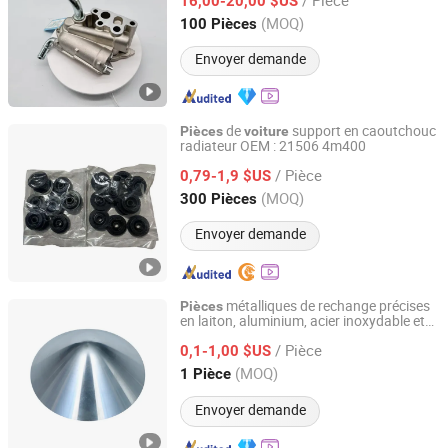
Rna-A50
de rechange auto
16,00-20,00 $US
pièces
accessoires
Anhui, China
Depuis 2024
(MOQ)
100 Pièces
Envoyer demande
de
support en caoutchouc
Pièces
voiture
radiateur OEM : 21506 4m400
Ningbo Hongzhuo Import & Export Co., Ltd.
/ Pièce
0,79-1,9 $US
Zhejiang, China
Depuis 2011
(MOQ)
300 Pièces
Envoyer demande
métalliques de rechange précises
Pièces
en laiton, aluminium, acier inoxydable et
Dongguan Qijia Precision Technology Co., LTD
cuivre, usinage CNC, tournage et fraisage
/ Pièce
s et vélos
0,1-1,00 $US
pour
voiture
Guangdong, China
Depuis 2022
(MOQ)
1 Pièce
Envoyer demande