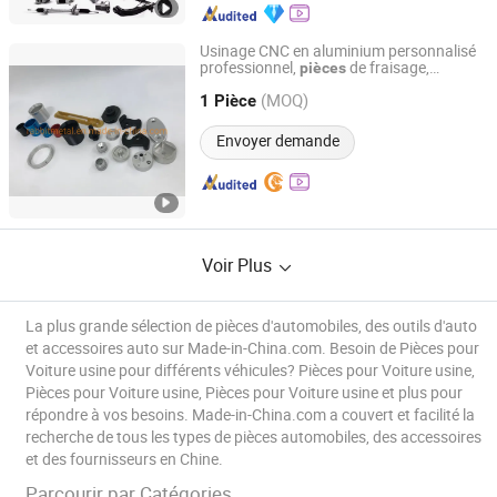
Usinage CNC en aluminium personnalisé
professionnel,
de fraisage,
pièces
Foshan Rabbit Metal Company Limited
tournage, perçage,
métalliques
pièces
(MOQ)
automobiles /
à énergie nouvelle /
1 Pièce
voiture
industrie médicale / accessoires de piano
Guangdong, China
Depuis 2022
Envoyer demande
Voir Plus
La plus grande sélection de pièces d'automobiles, des outils d'auto
et accessoires auto sur Made-in-China.com. Besoin de Pièces pour
Voiture usine pour différents véhicules? Pièces pour Voiture usine,
Pièces pour Voiture usine, Pièces pour Voiture usine et plus pour
répondre à vos besoins. Made-in-China.com a couvert et facilité la
recherche de tous les types de pièces automobiles, des accessoires
et des fournisseurs en Chine.
Parcourir par Catégories