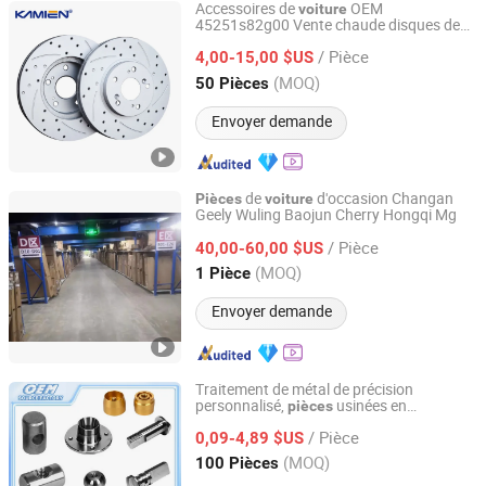
Accessoires de
OEM
voiture
45251s82g00 Vente chaude disques de
Suzhou Kamien Auto Parts Co., Ltd.
frein
auto
Honda Accord
pièces
pour
/ Pièce
4,00-15,00 $US
Jiangsu, China
Depuis 2022
(MOQ)
50 Pièces
Envoyer demande
de
d'occasion Changan
Pièces
voiture
Geely Wuling Baojun Cherry Hongqi Mg
Nanjing Suleiteng Automotive Parts Trading Co., Ltd.
/ Pièce
40,00-60,00 $US
Jiangsu, China
Depuis 2025
(MOQ)
1 Pièce
Envoyer demande
Traitement de métal de précision
personnalisé,
usinées en
pièces
Weifang Shengao Machinery Co., Ltd.
aluminium et en acier inoxydable,
/ Pièce
machines de tournage CNC
0,09-4,89 $US
pour
pièces
de machines de camion, remorque, grue
Shandong, China
Depuis 2018
(MOQ)
100 Pièces
et automobile