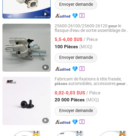
Envoyer demande
25600-26100/25600-26120
le
pour
flasque d'eau de sortie assemblage de
Suzhou Jiarun Auto Parts Co., Ltd
thermostat de
Hyundai FIAT pièce
voiture
/ Pièce
auto
5,5-6,00 $US
Anhui, China
Depuis 2024
(MOQ)
100 Pièces
Envoyer demande
Fabricant de fixations à tête fraisée,
automobiles, accessoires
pièces
pour
Guangzhou Zhongbiao Automotive Technology Co., Ltd.
s
voiture
/ Pièce
0,02-0,03 $US
Guangdong, China
Depuis 2026
(MOQ)
20 000 Pièces
Envoyer demande