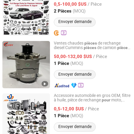
/ Pièce
0,5-100,00 $US
Guangdong, China
Depuis 2025
(MOQ)
2 Pièces
Envoyer demande
Ventes chaudes
de rechange
pièces
diesel Cummins
de camion
pièces
pièces
Hubei Kanghai Shengyuan Electromechanical Equipment
d'excavateur
de moteur ensembles
pièces
Co., Ltd
/ Pièce
de générateurs diesel
de
50,00-132,00 $US
pièces
voiture
de moteur
pièces
(MOQ)
1 Pièce
Hubei, China
Depuis 2025
Envoyer demande
Accessoire automobile en gros OEM, filtre
à huile, pièce de rechange
moto,
pour
Ningbo Joy International Trade Co., Ltd.
automobiles, accessoires de
pièces
/ Pièce
,
de rechange
0,5-12,00 $US
voiture
pièces
pour
remplacement
Zhejiang, China
Depuis 2024
(MOQ)
1 Pièce
Envoyer demande