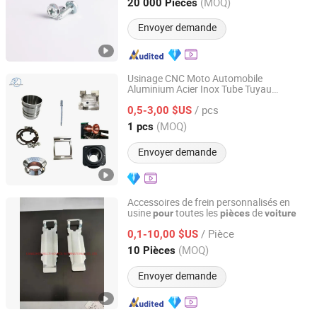
Guangdong, China
Depuis 2026
(MOQ)
20 000 Pièces
Envoyer demande
Usinage CNC Moto Automobile
Aluminium Acier Inox Tube Tuyau
Dezhou Epai Precision Machinery Co., Ltd
Découpe Laser Pliage Estampage
/ pcs
Soudage Perçage Revêtement en Poudre
0,5-3,00 $US
Métal en Feuille Pièce Automobile
Shandong, China
Depuis 2025
(MOQ)
1 pcs
Envoyer demande
Accessoires de frein personnalisés en
usine
toutes les
de
pour
pièces
voiture
Nanpi County Bo Hao Hardware Manufacturing Co., Ltd.
/ Pièce
0,1-10,00 $US
Hebei, China
Depuis 2019
(MOQ)
10 Pièces
Envoyer demande