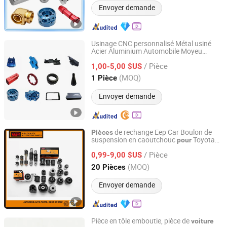
Envoyer demande
Usinage CNC personnalisé Métal usiné
Acier Aluminium Automobile Moyeu
Shenzhen Jiahao Xinda Technology Co., Ltd.
Véhicule Pièce de VTT Plaque de base
/ Pièce
Support de montage
électrique
1,00-5,00 $US
Voiture
mécaniques de direction
Pièces
Guangdong, China
Depuis 2017
(MOQ)
1 Pièce
Envoyer demande
de rechange Eep Car Boulon de
Pièces
suspension en caoutchouc
Toyota
pour
GuangZhou EEP Autoparts Co., Ltd
Honda Mazda Nissan Mitsubishi Hyundai
/ Pièce
0,99-9,00 $US
Guangdong, China
Depuis 2014
(MOQ)
20 Pièces
Envoyer demande
Pièce en tôle emboutie, pièce de
voiture