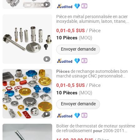
Pièce en métal personnalisée en acier
inoxydable, aluminium, laiton, titane,
Ningbo Custom Hardware Technology Co., Ltd.
cuivre/ usinage CNC anodisé
pour
/ Pièce
machines électriques
0,01-0,5 $US
automobiles/matériel
Zhejiang, China
Depuis 2020
(MOQ)
10 Pièces
médical/accessoires de
voiture
Envoyer demande
de rechange automobiles bon
Pièces
marché usinage CNC personnalisé
Ningbo Custom Hardware Technology Co., Ltd.
fraisage aluminium usinage
CNC
pièces
/ Pièce
0,01-0,5 $US
Zhejiang, China
Depuis 2020
(MOQ)
10 Pièces
Envoyer demande
Boîtier de thermostat de moteur système
de refroidissement
2006-2011
pour
Suzhou Jiarun Auto Parts Co., Ltd
Honda Civic 1.8L 19320rnaa50 19320-
/ Pièce