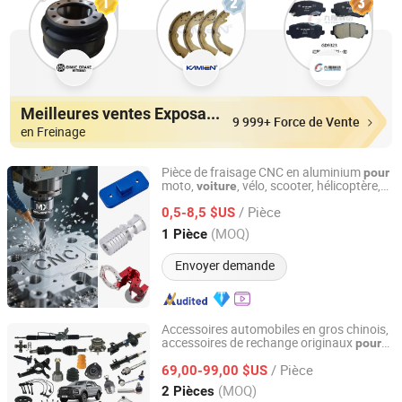
Meilleures ventes Exposants
9 999+ Force de Vente
en Freinage
Pièce de fraisage CNC en aluminium
pour
moto,
, vélo, scooter, hélicoptère,
voiture
Xiamen MX Machining Co., Ltd.
usinage tournant,
de rechange
pièces
/ Pièce
automobiles
0,5-8,5 $US
Fujian, China
Depuis 2025
(MOQ)
1 Pièce
Envoyer demande
Accessoires automobiles en gros chinois,
accessoires de rechange originaux
pour
Chongqing Fosmire Import & Export Co., Ltd.
s JAC JAC T6 LHD Kmc T6 T8 T9
voiture
/ Pièce
J3 J5 J7 V7 K7 K5
de rechange
69,00-99,00 $US
pièces
automobiles
Chongqing, China
Depuis 2025
(MOQ)
2 Pièces