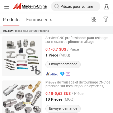
Produits
Fournisseurs
Pièces pour voiture
Produits
109,859
Service CNC professionnel
usinage
pour
sur mesure de
en alliage
pièces
Suzhou Hengxinyu Aluminum Technology Co., Ltd.
d'aluminium
s et motos
pour
voiture
/ Pièce
modifiées
0,1-0,7 $US
Jiangsu, China
Depuis 2025
(MOQ)
1 Pièce
Envoyer demande
de fraisage et de tournage CNC de
Pièces
précision sur mesure
bicyclettes,
pour
Suzhou Hengxinyu Aluminum Technology Co., Ltd.
motos, automobiles et
en
pièces
/ Pièce
aluminium
0,18-0,62 $US
Jiangsu, China
Depuis 2025
(MOQ)
10 Pièces
Envoyer demande