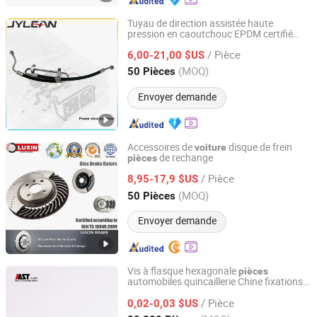
Tuyau de direction assistée haute
pression en caoutchouc EPDM certifié
Qingdao Jinyuan Automotive Tubing Co., Ltd.
IATF 16949
de rechange
pièces
pour
/ Pièce
de tourisme
6,00-21,00 $US
voiture
Shandong, China
Depuis 2025
(MOQ)
50 Pièces
Envoyer demande
Accessoires de
disque de frein
voiture
de rechange
pièces
LONGKOU LONGXIN MACHINERY CO., LTD.
/ Pièce
8,95-17,9 $US
Shandong, China
Depuis 2024
(MOQ)
50 Pièces
Envoyer demande
Vis à flasque hexagonale
pièces
automobiles quincaillerie Chine fixations
Guangzhou Zhongbiao Automotive Technology Co., Ltd.
de
fabricants de
pièces
voiture
pour
/ Pièce
s
0,02-0,03 $US
voiture