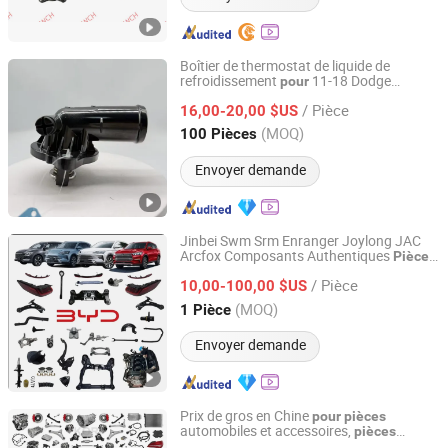
Boîtier de thermostat de liquide de
refroidissement
11-18 Dodge
pour
Suzhou Jiarun Auto Parts Co., Ltd
Charger Challenger Chrysler 300c
/ Pièce
05184977ah 05184977ad 05184977ae
16,00-20,00 $US
05184977AG Système de refroidissement
Anhui, China
Depuis 2024
(MOQ)
100 Pièces
Pièce automobile
Envoyer demande
Jinbei Swm Srm Enranger Joylong JAC
Arcfox Composants Authentiques
Pièces
Nanjing Suleiteng Automotive Parts Trading Co., Ltd.
de Rechange
s
pour
Voiture
/ Pièce
10,00-100,00 $US
Jiangsu, China
Depuis 2025
(MOQ)
1 Pièce
Envoyer demande
Prix de gros en Chine
pour
pièces
automobiles et accessoires,
pièces
Guangzhou Kori Auto Parts Co., Ltd.
complètes
Land Rover et Jaguar
pour