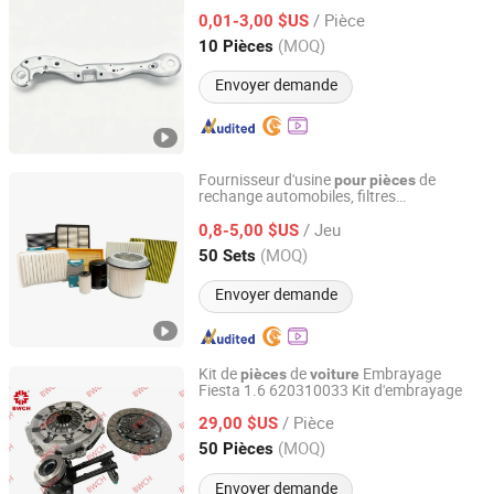
Ningbo Qiancheng Machinery Technology Co., Ltd.
/ Pièce
0,01-3,00 $US
(MOQ)
10 Pièces
Zhejiang, China
Depuis 2026
Envoyer demande
Fournisseur d'usine
de
pour
pièces
rechange automobiles, filtres
Nanjing Jiu Long Auto Parts Co., Ltd.
d'air/d'huile/de climatisation standard
/ Jeu
OEM
Honda, Toyota, Hyundai, Benz,
0,8-5,00 $US
pour
BMW
Jiangsu, China
Depuis 2020
(MOQ)
50 Sets
Envoyer demande
Kit de
de
Embrayage
pièces
voiture
Fiesta 1.6 620310033 Kit d'embrayage
Yuhuan Bowei Clutch Co., Ltd.
/ Pièce
29,00 $US
Zhejiang, China
Depuis 2026
(MOQ)
50 Pièces
Envoyer demande