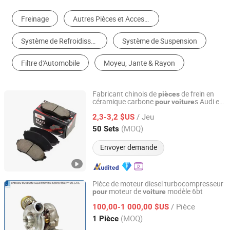
Freinage
Autres Pièces et Accessoires pour NEV
Système de Refroidissement
Système de Suspension
Filtre d'Automobile
Moyeu, Jante & Rayon
Fabricant chinois de
de frein en
pièces
céramique carbone
s Audi en
pour
voiture
Rizhao DSS International Trading Co., Ltd.
gros
/ Jeu
2,3-3,2 $US
Shandong, China
Depuis 2024
(MOQ)
50 Sets
Envoyer demande
Pièce de moteur diesel turbocompresseur
moteur de
modèle 6bt
pour
voiture
Jiangsu Sunlord Electronics & Machinery Co., Ltd.
/ Pièce
100,00-1 000,00 $US
Jiangsu, China
Depuis 2010
(MOQ)
1 Pièce