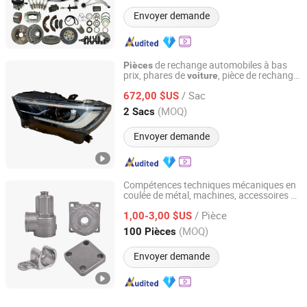
Envoyer demande
de rechange automobiles à bas
Pièces
prix, phares de
, pièce de rechange
voiture
Xianghe Longqi Trading Co., Ltd.
automobile
Infiniti Qx80 26010-
pour
/ Sac
6gw2b 26060-6gw2b
672,00 $US
Hebei, China
Depuis 2026
(MOQ)
2 Sacs
Envoyer demande
Compétences techniques mécaniques en
coulée de métal, machines, accessoires de
QINGDAO DINGHENG STEEL CO., LTD.
moto, automobile, carénage en métal,
/ Pièce
pompe en acier, vanne, moteur,
1,00-3,00 $US
approvisionnement en titane,
de
pièces
Shandong, China
Depuis 2026
(MOQ)
100 Pièces
mécanique
Envoyer demande