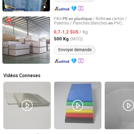
Film
/ Boîte
carton /
PE
en
plastique
en
Palettes / Planches blanches
PVC
en
Jumei Acrylic Manufacturing Co., Ltd.
mousse
/ Kg
0,7-1,2 $US
Jiangxi, China
Depuis 2020
(MOQ)
500 Kg
Envoyer demande
Vidéos Connexes