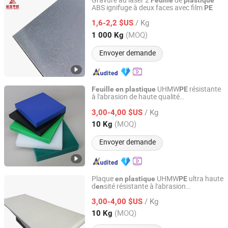
Gravure au laser 2
de
Feuille
plastique
ABS ignifuge à deux faces avec film
PE
JIANGSU COMPOUND INTEREST TECHNOLOGY
MATERIALS CO.,LTD
/ Kg
1,6-2,2 $US
(MOQ)
1 000 Kg
Jiangsu, China
Depuis 2020
Envoyer demande
UHMW
résistante
Feuille
en
plastique
PE
à l'abrasion de haute qualité
Dezhou Hongdayuan New Material Technology Co., Ltd.
rsonnalisée avec prix d'usine
1000
pe
PE
/ Kg
3,00-4,00 $US
Shandong, China
Depuis 2025
(MOQ)
10 Kg
Envoyer demande
Plaque
UHMW
ultra haute
en
plastique
PE
d
sité résistante à l'abrasion
en
Dezhou Hongdayuan New Material Technology Co., Ltd.
rsonnalisée
1000
pe
PE
feuille
en
/ Kg
d'ingénierie résistante aux
3,00-4,00 $US
plastique
produits chimiques et anti-UV
Shandong, China
Depuis 2025
(MOQ)
10 Kg