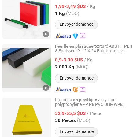
caoutchouc,
dure,
feuille
en
feuille
/ Kg
PP,
nylon
1,99-3,49 $US
feuille
en
feuille
en
Hebei, China
Depuis 2022
(MOQ)
1 Kg
Envoyer demande
texturé ABS PP
1
Feuille
en
plastique
PE
8 Épaisseur X 12 X 24 Fabricants de
Guangdong Haowei New Materials Technology Co., Ltd
panneaux
à v
dre
en
plastique
en
/ Kg
0,9-3,00 $US
Guangdong, China
Depuis 2025
(MOQ)
2 000 Kg
Envoyer demande
Panneau
acrylique
en
plastique
polypropylène PP
PVC UHMW
PE
PE
Abosn (Qingdao) New Plastic Products Co., Ltd.
HD
incassable
PE
/ Pièce
52,9-55,5 $US
Shandong, China
Depuis 2022
(MOQ)
50 Pièces
Envoyer demande