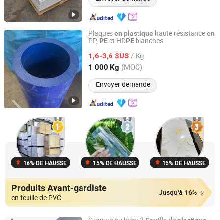
Plaques
haute résistance
en
plastique
en
PP,
et HD
blanches
PE
PE
Dongtai Shihua New Materials Technology Co., Ltd.
/ Kg
1,6-3,6 $US
Jiangsu, China
Depuis 2026
(MOQ)
1 000 Kg
Envoyer demande
16% DE HAUSSE
15% DE HAUSSE
15% DE HAUSSE
Produits Avant-gardiste
Jusqu'à 16%
en feuille de PVC