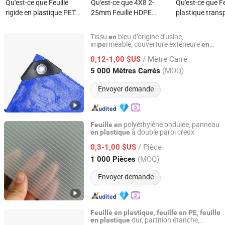
Qu'est-ce que Feuille
Qu'est-ce que 4X8 2-
Qu'est-ce que Fe
rigide en plastique PET
25mm Feuille HDPE
plastique trans
transparent clair avec
Texturée Lisse
cristallin anti-r
film PE pour
Personnalisée Couleur
avec protection
Tissu
bleu d'origine d'usine,
en
thermoformage
Usine Plaque Plastique
des deux côtés
im
rméable, couverture extérieure
pe
en
Shandong Roc Tarp New Material Technology Co., Ltd.
, toile
HD
,
de
plastique
en
PE
feuille
Prix Feuille PE Lisse
/ Mètre Carré
tarpaulin
0,12-1,00 $US
en
PE
Shandong, China
Depuis 2025
(MOQ)
5 000 Mètres Carrés
Envoyer demande
polyéthylène ondulée, panneau
Feuille
en
à double paroi creux
en
plastique
AISTEK(SUZHOU) NEW MATERIALS TECHNOLOGY CO.,
LTD
/ Pièce
0,3-1,00 $US
(MOQ)
1 000 Pièces
Jiangsu, China
Depuis 2021
Envoyer demande
,
,
Feuille
en
plastique
feuille
en
PE
feuille
dur, partition étanche,
en
plastique
Langfang Yunshi Environmental Protechnology Co., Ltd.