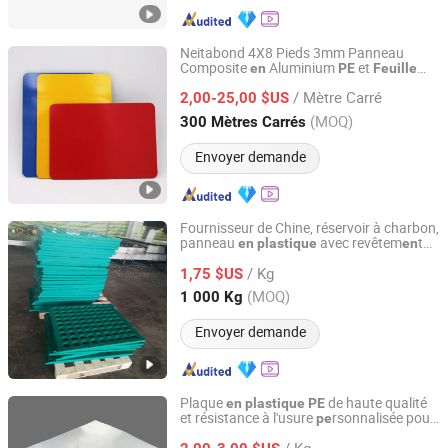
Neitabond 4X8 Pieds 3mm Panneau
Composite
Aluminium
et
en
PE
Feuille
Linyi Xingda Aluminum & Plastic Decoration Material Co.,
ACP Fabricant pour Panneau
Plastique
Ltd.
/ Mètre Carré
Publicitaire ou Décoration de C
tre
2,00-25,00 $US
en
Commercial
(MOQ)
300 Mètres Carrés
Shandong, China
Depuis 2016
Envoyer demande
Fournisseur de Chine, réservoir à charbon,
panneau
avec revêtem
t
en
plastique
en
Nanjing Demeters Rubber & Plastic Products Co., Ltd.
,
UHMW
pour machines
en
PE
feuille
PE
/ Kg
minières
1,75 $US
Jiangsu, China
Depuis 2021
(MOQ)
1 000 Kg
Envoyer demande
Plaque
de haute qualité
en
plastique
PE
et résistance à l'usure
rsonnalisée pour
pe
Abosn(Dezhou) New Materials Co., Ltd.
l'ingénierie
/ Kg