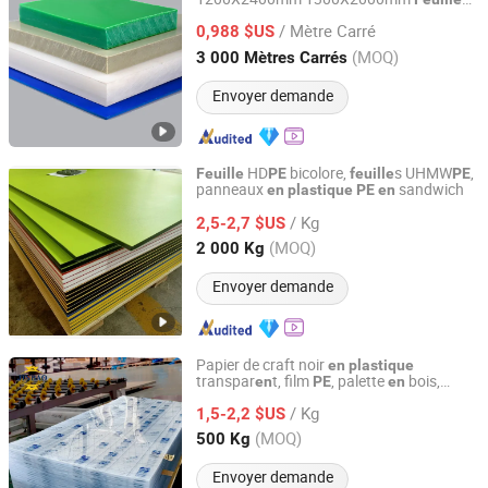
Qingdao TSD Plastic Co., Ltd.
PVC/
Feuille
PE
Feuille
en
plastique
/ Mètre Carré
HD
0,988 $US
Feuille
PE
Shandong, China
Depuis 2013
(MOQ)
3 000 Mètres Carrés
Envoyer demande
HD
bicolore,
s UHMW
,
Feuille
PE
feuille
PE
panneaux
sandwich
en
plastique
PE
en
Shandong Ningjin Xinxing Chemical Co., Ltd.
/ Kg
2,5-2,7 $US
Shandong, China
Depuis 2019
(MOQ)
2 000 Kg
Envoyer demande
Papier de craft noir
en
plastique
transpar
t, film
, palette
bois,
en
PE
en
Shandong Jinbao Plastic Co.,LTD
acrylique claire dorée
feuille
/ Kg
1,5-2,2 $US
Shandong, China
Depuis 2020
(MOQ)
500 Kg
Envoyer demande