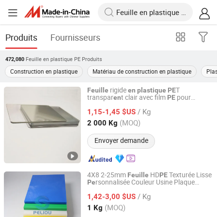
Produits
Fournisseurs
Feuille en plastique PE
Produits
472,080
Construction en plastique
Matériau de construction en plastique
Plas
rigide
T
Feuille
en
plastique
PE
transpar
t clair avec film
pour
en
PE
Changzhou Huisu Qinye Import & Export Co., Ltd.
thermoformage
/ Kg
1,15-1,45 $US
Jiangsu, China
Depuis 2008
(MOQ)
2 000 Kg
Envoyer demande
4X8 2-25mm
HD
Texturée Lisse
Feuille
PE
rsonnalisée Couleur Usine Plaque
Pe
Hebei Peliou New Materials Technology Co., Ltd
Prix
Lisse
Plastique
Feuille
PE
/ Kg
1,42-3,00 $US
Hebei, China
Depuis 2020
(MOQ)
1 Kg