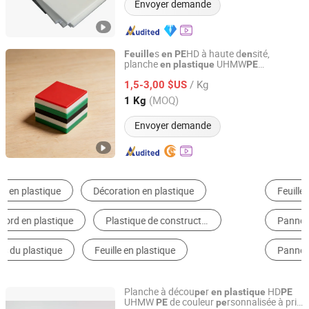
Envoyer demande
s
HD à haute d
sité,
Feuille
en
PE
en
planche
UHMW
en
plastique
PE
Dezhou Dongxing Rubber Plastic Co., Ltd
écologique
/ Kg
1,5-3,00 $US
Shandong, China
Depuis 2025
(MOQ)
1 Kg
Envoyer demande
Feuille, planche et panneau en plastique
Profilé Plastique
Panneau Composite en Aluminium
Autres Produits en Plastique
Panneaux Muraux
Film Plastique
Planche à décou
r
HD
pe
en
plastique
PE
UHMW
de couleur
rsonnalisée à prix
PE
pe
SHANDONG YINGCHUANG PLASTIC CO., LTD.