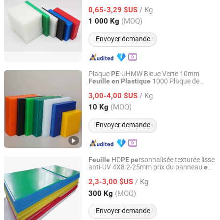
d'usine
/ Kg
0,65-3,29 $US
Shandong, China
Depuis 2017
(MOQ)
1 000 Kg
Envoyer demande
Plaque
-UHMW Bleue Verte 10mm
PE
1000 Plaque de
Feuille
en
Plastique
Dezhou Hongdayuan New Material Technology Co., Ltd.
Liner Noire Plaque Extrudée
Feuille
/ Kg
UHMW
3,00-4,00 $US
PE
Shandong, China
Depuis 2025
(MOQ)
10 Kg
Envoyer demande
HD
rsonnalisée texturée lisse
Feuille
PE
pe
anti-UV 4X8 2-25mm prix du panneau
en
Henan Okay Plastic Industry Co., Ltd.
sandwich UHMW
plastique
PE
PE
/ Kg
2,3-3,00 $US
Henan, China
Depuis 2020
(MOQ)
300 Kg
Envoyer demande