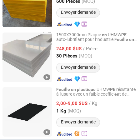
Fujian, China
Depuis 2019
(MOQ)
600 Pièces
Envoyer demande
1500X3000mm Plaque
UHMW
en
PE
auto-lubrifiant pour l'industrie
Feuille
en
Shandong Huaao Engineering Technology Co., Ltd.
PE
/ Pièce
248,00 $US
Shandong, China
Depuis 2020
(MOQ)
30 Pièces
Envoyer demande
UHMW
résistante
Feuille
en
plastique
PE
à l'usure avec un faible coeffici
t de
en
Shenyang Heavy Forge (Zhong Duan) Hydraulic Press
friction et une résistance à l'abrasion pour
Manufacturing Co., Ltd.
/ Kg
l'agriculture
1000
2,00-9,00 $US
PE
(MOQ)
1 Kg
Liaoning, China
Depuis 2019
Envoyer demande