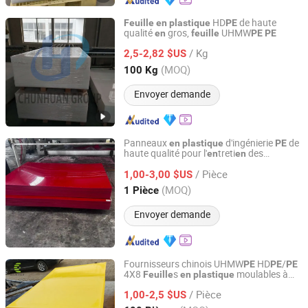
HD
de haute
Feuille
en
plastique
PE
qualité
gros,
UHMW
en
feuille
PE
PE
Zhenjiang Chunhuan Sealing Materials Co., Ltd. (Group)
/ Kg
2,5-2,82 $US
Jiangsu, China
Depuis 2007
(MOQ)
100 Kg
Envoyer demande
Panneaux
d'ingénierie
de
en
plastique
PE
haute qualité pour l'
treti
des
en
en
Hebei Runhao Kangda Intelligent Technology Co., Ltd.
infrastructures
/ Pièce
1,00-3,00 $US
Hebei, China
Depuis 2026
(MOQ)
1 Pièce
Envoyer demande
Fournisseurs chinois UHMW
HD
/
PE
PE
PE
4X8
s
moulables à
Feuille
en
plastique
Xiamen Erikeke Industrial and Trading Co., Ltd.
chaud
/ Pièce
1,00-2,5 $US