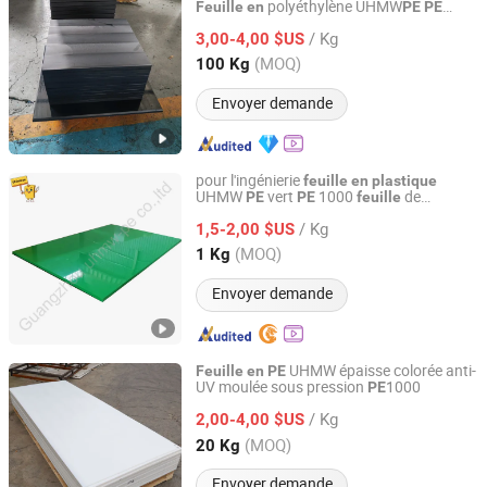
polyéthylène UHMW
Feuille
en
PE
PE
Dezhou Hesheng Plastic Co., Ltd.
1000 Blocs
/ Kg
3,00-4,00 $US
Shandong, China
Depuis 2020
(MOQ)
100 Kg
Envoyer demande
pour l'ingénierie
feuille
en
plastique
UHMW
vert
1000
de
PE
PE
feuille
Guangzhou UHMW-PE Co., Ltd
polyéthylène
/ Kg
1,5-2,00 $US
Guangdong, China
Depuis 2025
(MOQ)
1 Kg
Envoyer demande
UHMW épaisse colorée anti-
Feuille
en
PE
UV moulée sous pression
1000
PE
Dezhou Kuhi Import & Export Co., Ltd.
/ Kg
2,00-4,00 $US
Shandong, China
Depuis 2022
(MOQ)
20 Kg
Envoyer demande