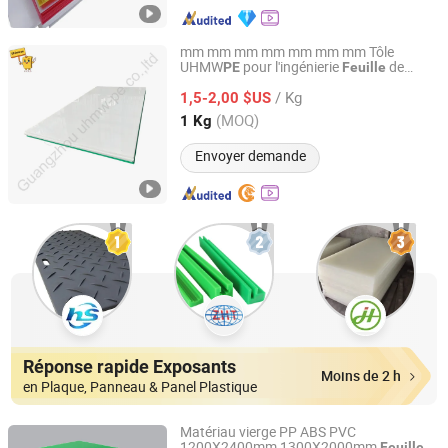
mm mm mm mm mm mm mm Tôle
UHMW
pour l'ingénierie
de
PE
Feuille
Guangzhou UHMW-PE Co., Ltd
UHMW
UHMW
10
plastique
PE
Feuille
PE
/ Kg
12 20 25 40 50 200 1000
1,5-2,00 $US
Guangdong, China
Depuis 2025
(MOQ)
1 Kg
Envoyer demande
Réponse rapide Exposants
Moins de 2 h
en Plaque, Panneau & Panel Plastique
Matériau vierge PP ABS PVC
1200X2400mm 1300X2000mm
Feuille