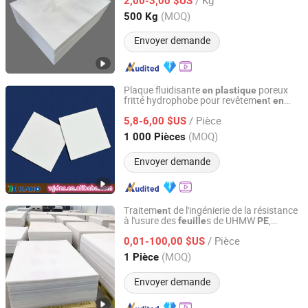
2,00-3,00 $US
Shandong, China
Depuis 2021
(MOQ)
500 Kg
Envoyer demande
Plaque fluidisante
poreux
en
plastique
fritté hydrophobe pour revêtem
t
en
en
Suzhou KAHO Polymer Technology Co., Ltd.
poudre
/ Pièce
5,8-6,00 $US
Jiangsu, China
Depuis 2014
(MOQ)
1 000 Pièces
Envoyer demande
Traitem
t de l'ingénierie de la résistance
en
à l'usure des
s de UHMW
,
feuille
PE
Nanjing Gubai Rubber & Plastic Co., Ltd.
plaques de revêtem
t, cales
en
en
/ Pièce
gros
0,01-100,00 $US
plastique
en
Jiangsu, China
Depuis 2024
(MOQ)
1 Pièce
Envoyer demande