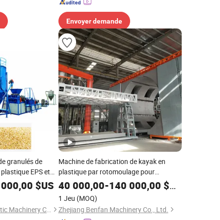
Envoyer demande
de granulés de
Machine de fabrication de kayak en
plastique EPS et
plastique par rotomoulage pour
réservoir d'eau, équipement de
 000,00
$US
40 000,00
-
140 000,00
$US
fabrication de bateau
1 Jeu
(MOQ)
Hangzhou Holin Plastic Machinery Co., Ltd.
Zhejiang Benfan Machinery Co., Ltd.