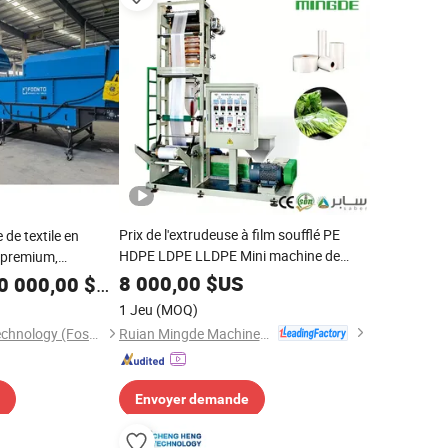
Prix de l'extrudeuse à film soufflé PE
de textile en
HDPE LDPE LLDPE Mini machine de
 premium,
soufflage de film petite machine de
neus, câbles,
8 000,00
$US
0 000,00
$US
fabrication de film machine d'extrusion
le métallique
1 Jeu
(MOQ)
de film monolayer pour sac en plastique
Ruian Mingde Machinery Co., Ltd.
Kuantu Machinery Technology (Foshan) Co., Ltd
Envoyer demande