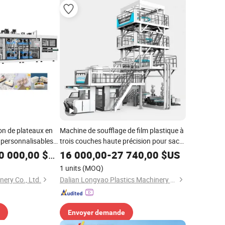
on de plateaux en
Machine de soufflage de film plastique à
 personnalisables
trois couches haute précision pour sacs
 alimentaire, boîte
d'emballage de raviolis congelés
0 000,00
$US
16 000,00
-
27 740,00
$US
ons thermoformage
1 units
(MOQ)
nery Co., Ltd.
Dalian Longyao Plastics Machinery Co., Ltd
Envoyer demande