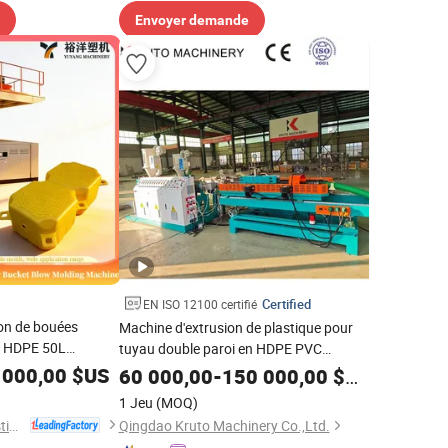
Envoyer demande
Certified
EN ISO 12100 certifié
on de bouées
Machine d'extrusion de plastique pour
u HDPE 50L
tuyau double paroi en HDPE PVC
 de plastique
automatique 40-110mm
 000,00
$US
60 000,00
-
150 000,00
$US
e Machinerie
1 Jeu
(MOQ)
Weifang Yuyang Plastic Machinery Co., Ltd.
Qingdao Kruto Machinery Co.,Ltd.