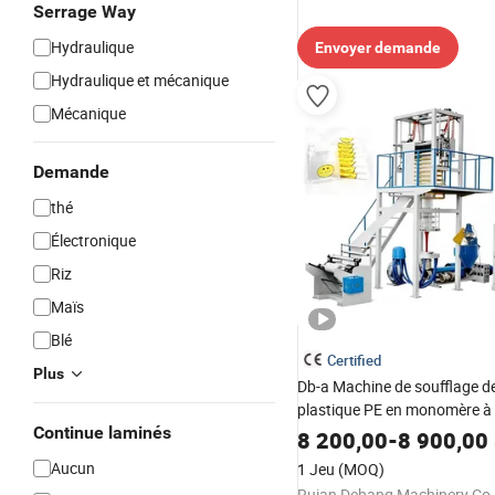
Serrage Way
Hydraulique
Envoyer demande
Hydraulique et mécanique
Mécanique
Demande
thé
Électronique
Riz
Maïs
Blé
Certified
Plus
Db-a Machine de soufflage de
plastique PE en monomère à 
Continue laminés
couche
8 200,00
-
8 900,00
Aucun
1 Jeu
(MOQ)
Ruian Debang Machinery Co.,