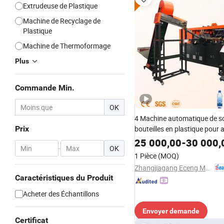
Extrudeuse de Plastique
Machine de Recyclage de
Plastique
Machine de Thermoformage
Plus
Commande Min.
OK
4 Machine automatique de so
Prix
bouteilles en plastique pour
prix de la machine de fabrica
25 000,00
-
30 000,
-
OK
bouteilles, équipement de so
1 Pièce
(MOQ)
pour la production de bouteil
Zhangjiagang Eceng Machinery Co., Ltd.
plastique pour boissons
Caractéristiques du Produit
Acheter des Échantillons
Envoyer demande
Certificat