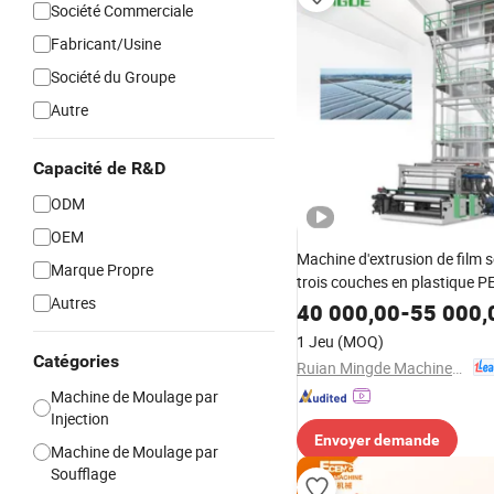
Société Commerciale
Fabricant/Usine
Société du Groupe
Autre
Capacité de R&D
ODM
OEM
Machine d'extrusion de film s
Marque Propre
trois couches en plastique 
Autres
40 000,00
-
55 000,
1 Jeu
(MOQ)
Catégories
Ruian Mingde Machinery Co., Ltd.
Machine de Moulage par
Injection
Envoyer demande
Machine de Moulage par
Soufflage