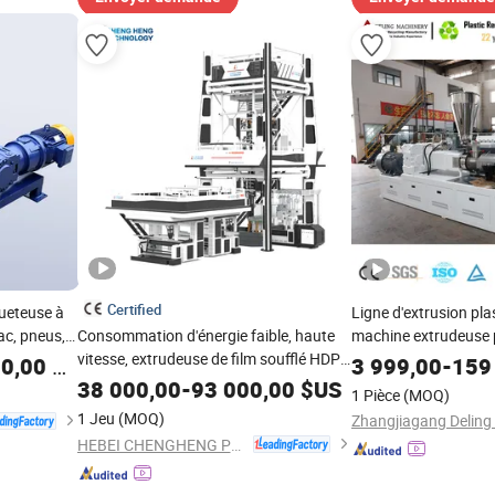
Certified
ueteuse à
Ligne d'extrusion pl
ac, pneus,
Consommation d'énergie faible, haute
machine extrudeuse 
e de
vitesse, extrudeuse de film soufflé HDPE
UPVC de grand diamèt
0,00
$US
3 999,00
-
159
LDPE, machine à souffler film plastique
CPVC, conduit en PVC
38 000,00
-
93 000,00
$US
1 Pièce
(MOQ)
PE multicouche trois couches ABC
système de productio
1 Jeu
(MOQ)
ASA
HEBEI CHENGHENG PLASTIC MACHINERY TECHNOLOGY CO., LTD.