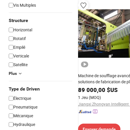
Vis Multiples
Structure
Horizontal
Rotatif
Empilé
Verticale
Satellite
Plus
Machine de soufflage avancé
solutions de fabrication de p
efficaces
89 000,00
$US
Type de Driven
1 Jeu
(MOQ)
Électrique
Pneumatique
Mécanique
Hydraulique
Envoyer demande