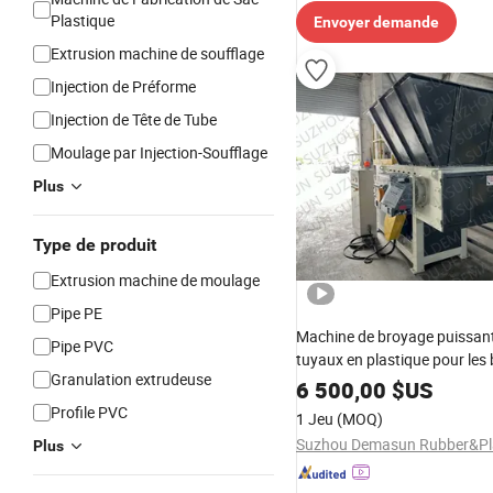
Plastique
Envoyer demande
Extrusion machine de soufflage
Injection de Préforme
Injection de Tête de Tube
Moulage par Injection-Soufflage
Plus
Type de produit
Extrusion machine de moulage
Pipe PE
Machine de broyage puissan
Pipe PVC
tuyaux en plastique pour les
Granulation extrudeuse
construction et de recyclage
6 500,00
$US
Profile PVC
1 Jeu
(MOQ)
Plus