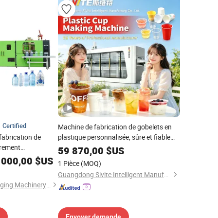
Certified
Machine de fabrication de gobelets en
fabrication de
plastique personnalisée, sûre et fiable
èrement
pour l'usinage de conteneurs en
59 870,00
$US
 de soufflage de
plastique
 000,00
$US
1 Pièce
(MOQ)
ue
Guangdong Sivite Intelligent Manufacturing Co., Ltd.
Taizhou Pairui Packaging Machinery Co., Ltd.
Envoyer demande