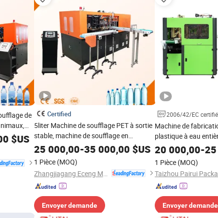
Certified
ufflage de
2006/42/EC certifié
 animaux,
5liter Machine de soufflage PET à sortie
Machine de fabricatio
tion de
stable, machine de soufflage en
plastique à eau enti
00
$US
ufflage PET
plastique, PLC HMI, machine de
automatique 2 Machi
25 000,00
-
35 000,00
$US
20 000,00
-
25
les en
soufflage de préformes PET pour ligne
PET à cavité
1 Pièce
(MOQ)
1 Pièce
(MOQ)
de production de bouteilles d'eau
Zhangjiagang Eceng Machinery Co., Ltd.
minérale et de jus 100ml-2L
Envoyer demande
Envoyer demande