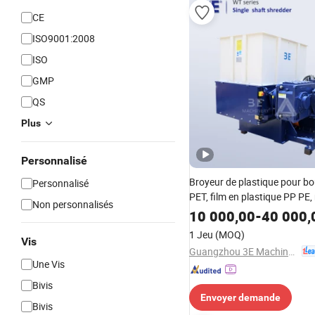
CE
ISO9001:2008
ISO
GMP
QS
Plus
Personnalisé
Broyeur de plastique pour bou
Personnalisé
PET, film en plastique PP PE,
Non personnalisés
papier, bois, machine de recy
10 000,00
-
40 000,
broyeur à arbre unique, plant
1 Jeu
(MOQ)
granulation
Vis
Guangzhou 3E Machinery Co., Ltd.
Une Vis
Bivis
Envoyer demande
Bivis