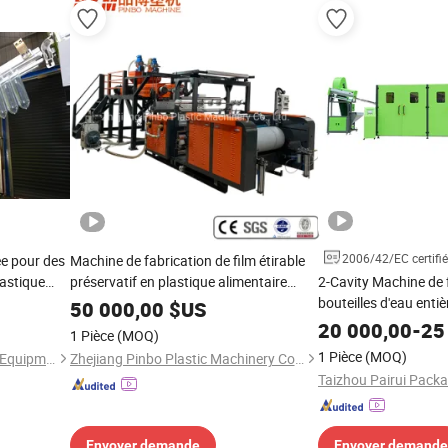
2006/42/EC certifié
e pour des
Machine de fabrication de film étirable
lastique
préservatif en plastique alimentaire
2-Cavity Machine de 
LDPE LLDPE PE à une ou deux couches
bouteilles d'eau enti
50 000,00
$US
automatique Machine
20 000,00
-
25
1 Pièce
(MOQ)
bouteilles en plastiq
1 Pièce
(MOQ)
Jiangxi Zhongyan Intelligent Equipment Co., Ltd.
Zhejiang Pinbo Plastic Machinery Co., Ltd.
Envoyer demande
Envoyer demande