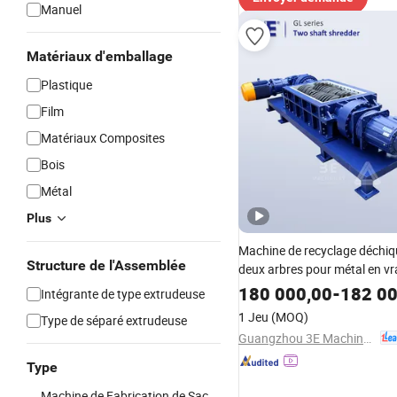
Manuel
Matériaux d'emballage
Plastique
Film
Matériaux Composites
Bois
Métal
Plus
Machine de recyclage déchiq
Structure de l'Assemblée
deux arbres pour métal en vr
plastique PP, ligne de machin
180 000,00
-
182 00
Intégrante de type extrudeuse
recyclage plastique
1 Jeu
(MOQ)
Type de séparé extrudeuse
Guangzhou 3E Machinery Co., Ltd.
Type
Machine de Fabrication de Sac