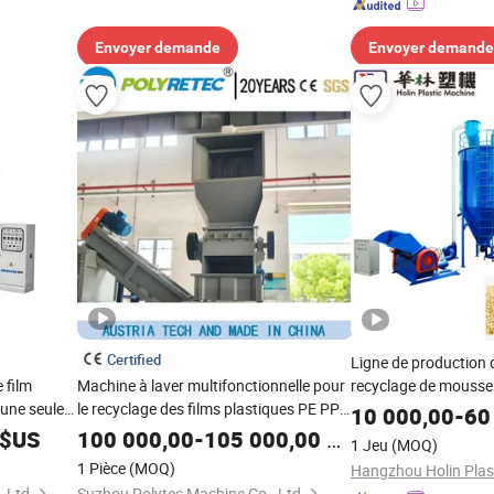
Envoyer demande
Envoyer demande
Certified
Ligne de production 
 film
Machine à laver multifonctionnelle pour
recyclage de mousse 
une seule
le recyclage des films plastiques PE PP
EPE
10 000,00
-
60
et des sacs tissés
$US
100 000,00
-
105 000,00
$US
1 Jeu
(MOQ)
1 Pièce
(MOQ)
 Ltd.
Suzhou Polytec Machine Co., Ltd.