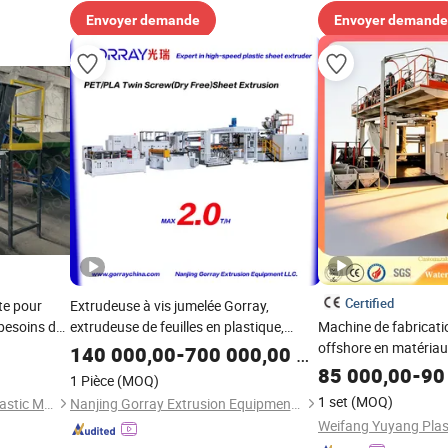
Envoyer demande
Envoyer demande
Certified
te pour
Extrudeuse à vis jumelée Gorray,
 besoins de
extrudeuse de feuilles en plastique,
Machine de fabricati
construction industrielle robuste,
offshore en matéria
140 000,00
-
700 000,00
$US
machine d'extrusion
Machine de soufflage
85 000,00
-
90
1 Pièce
(MOQ)
Machine de plastiqu
1 set
(MOQ)
Suzhou Demasun Rubber&Plastic Machinery Co., Ltd.
Nanjing Gorray Extrusion Equipment LLC
plastique