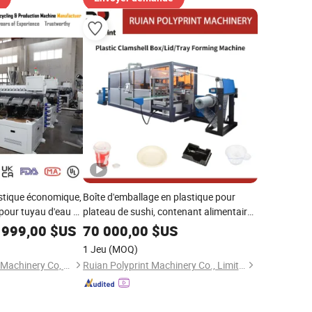
astique économique,
Boîte d'emballage en plastique pour
pour tuyau d'eau en
plateau de sushi, contenant alimentaire,
re, tuyau d'air en
machine de thermoformage
 999,00
$US
70 000,00
$US
, profil WPC,
1 Jeu
(MOQ)
n de feuilles en
Zhangjiagang Deling Machinery Co, Ltd
Ruian Polyprint Machinery Co., Limited