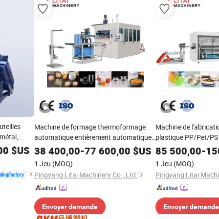
teilles
Machine de formage thermoformage
Machine de fabricati
 métal,
automatique entièrement automatique
plastique PP/Pet/PS
clage,
pour gobelet en verre et couvercle en
pour œufs, contenant
00
$US
38 400,00
-
77 600,00
$US
85 500,00
-
15
e de
plastique jetable en PP
à lunch, multi-stati
1 Jeu
(MOQ)
1 Jeu
(MOQ)
Pingyang Litai Machinery Co., Ltd.
Pingyang Litai Machi
Envoyer demande
Envoyer demande