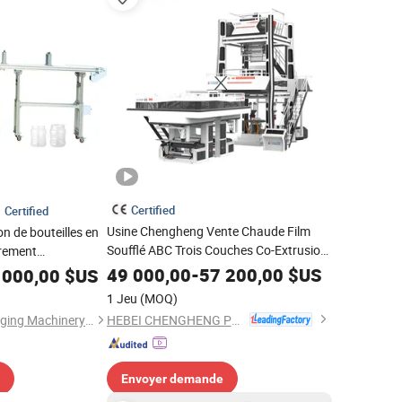
Certified
Certified
Usine Chengheng Vente Chaude Film
n de bouteilles en
Soufflé ABC Trois Couches Co-Extrusion
èrement
Machine de Production de Film en
ne de soufflage
49 000,00
-
57 200,00
$US
 000,00
$US
Plastique Sac DHL/EMS/FedEx
1 Jeu
(MOQ)
HEBEI CHENGHENG PLASTIC MACHINERY TECHNOLOGY CO., LTD.
Taizhou Pairui Packaging Machinery Co., Ltd.
Envoyer demande