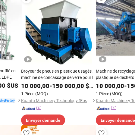
oufflé en
Broyeur de pneus en plastique usagés,
Machine de recyclage 
PE LDPE
machine de concassage de verre pour le
plastique de déchets
papier, le textile, le tissu, le recyclage de
déchiqueteuse pour p
00
$US
10 000,00
-
150 000,00
$US
10 000,00
-
15
déchets de pneus, de câbles en cuivre,
cuivre, papier, ferrail
1 Pièce
(MOQ)
1 Pièce
(MOQ)
ligne de recyclage, machine de plastique,
Kuantu Machinery Technology (Foshan) Co., Ltd
machine de concassage
Envoyer demande
Envoyer demande