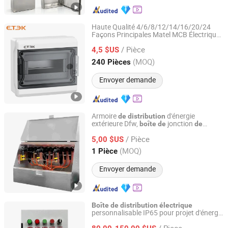
Haute Qualité 4/6/8/12/14/16/20/24
Façons Principales Matel MCB Électrique
Wenzhou Etek Import & Export Co., Ltd.
Puissance 3 Phase Drone Puissance
/ Pièce
Vente en Gros Industrielle 3: Phase 6 Voie
4,5 $US
24-Circuit Tableau
de
Distribution
Zhejiang, China
Depuis 2025
(MOQ)
240 Pièces
Envoyer demande
Armoire
d'énergie
de
distribution
extérieure Dfw,
jonction
boîte
de
de
Zhejiang Dingmeng Electric Co., Ltd.
câbles
s
électrique
/ Pièce
5,00 $US
Zhejiang, China
Depuis 2026
(MOQ)
1 Pièce
Envoyer demande
Boîte
de
distribution
électrique
personnalisable IP65 pour projet d'énergie
Hainan Kensensite Electrical Equipment Co., Ltd.
renouvelable
/ Piece