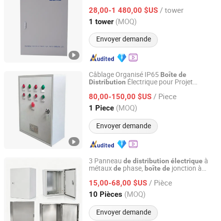
/ tower
28,00-1 480,00 $US
Shandong, China
Depuis 2025
(MOQ)
1 tower
Envoyer demande
Câblage Organisé IP65
Boîte
de
Électrique pour Projet
Distribution
Hainan Kensensite Electrical Equipment Co., Ltd.
d'Infrastructure
/ Piece
80,00-150,00 $US
Hainan, China
Depuis 2026
(MOQ)
1 Piece
Envoyer demande
3 Panneau
à
de
distribution
électrique
métaux
phase,
jonction à
de
boîte
de
Hebei Qiushi Electric Equipment Manufacturing Co., Ltd.
explosion contrôlée
/ Pièce
15,00-68,00 $US
Hebei, China
Depuis 2026
(MOQ)
10 Pièces
Envoyer demande