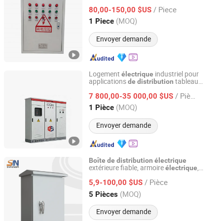
/ Piece
80,00-150,00 $US
Hainan, China
Depuis 2026
(MOQ)
1 Piece
Envoyer demande
Logement
industriel pour
électrique
applications
tableau
de
distribution
Shandong Qiansheng Electric Power Equipment
basse tension et
électrique
boîte
de
Engineering Co., Ltd.
/ Pièce
7 800,00-35 000,00 $US
distribution
(MOQ)
1 Pièce
Shandong, China
Depuis 2026
Envoyer demande
Boîte
de
distribution
électrique
extérieure fiable, armoire
,
électrique
Foshan Shunningye Electrical Equipment Co., Ltd
boîtier en métal, tableau
de
distribution
/ Pièce
5,9-100,00 $US
Guangdong, China
Depuis 2026
(MOQ)
5 Pièces
Envoyer demande