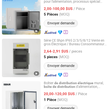
pour l'alimentation, processus spécial
Suzhou Zhuwei Electrical Equipment Co., Ltd.
pour prévenir l'eau
/ Pièce
2,00-100,00 $US
Jiangsu, China
Depuis 2024
(MOQ)
5 Pièces
Envoyer demande
Série CE Shpn IP65 2/3/5/8/12 Vente en
gros Électrique / Bureau Consommateur
Zhejiang Johnn Electrical Co., Ltd
Marché Électronique
Shenzhen Prix
de
/ pieces
Boîtier en plastique MCB
2,64-2,91 $US
Boîte
de
jonction
de
distribution
Zhejiang, China
Depuis 2025
(MOQ)
5 pieces
Envoyer demande
Boîtier
mural,
de
distribution
électrique
d'alimentation,
boîte
de
distribution
Dehler Technology Co., Ltd.
armoire étanche
/ Pièce
20,00-120,00 $US
Zhejiang, China
Depuis 2018
(MOQ)
1 Pièce
Envoyer demande