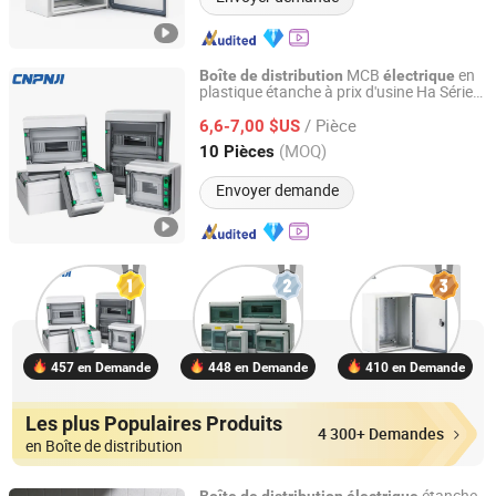
MCB
en
Boîte
de
distribution
électrique
plastique étanche à prix d'usine Ha Série
Zhejiang Mingguan Electric Co., Ltd.
5/8/12/15/18/24 Ways
/ Pièce
6,6-7,00 $US
Zhejiang, China
Depuis 2018
(MOQ)
10 Pièces
Envoyer demande
457 en Demande
448 en Demande
410 en Demande
Les plus Populaires Produits
4 300+ Demandes
en Boîte de distribution