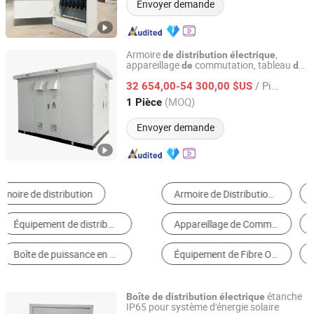
Envoyer demande
Armoire
,
de
distribution
électrique
appareillage
commutation, tableau
de
de
Guang Dong Hao Cheng Electric Co., Ltd
,
con
nsateurs
distribution
boîte
de
de
/ Pièce
32 654,00-54 300,00 $US
Guangdong, China
Depuis 2023
(MOQ)
1 Pièce
Envoyer demande
Armoire de Distribution d'Énergie et Boîte
Transformateur
Appareillage de Commutation
Boîte de Jonction
Équipement de Fibre Optique
Système de Contrôle Électrique
étanche
Boîte
de
distribution
électrique
IP65 pour système d'énergie solaire
Hainan Kensensite Electrical Equipment Co., Ltd.