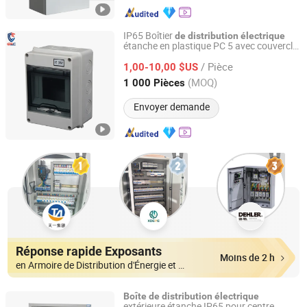
IP65 Boîtier
de
distribution
électrique
étanche en plastique PC 5 avec couvercle
Juzhenhuiquan (Yue Qing) Supply Chain Co., Ltd
transparent
/ Pièce
1,00-10,00 $US
Zhejiang, China
Depuis 2025
(MOQ)
1 000 Pièces
Envoyer demande
Réponse rapide Exposants
Moins de 2 h
en Armoire de Distribution d'Énergie et Boîte
Boîte
de
distribution
électrique
extérieure étanche IP65 pour centre