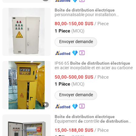
Boîte
de
distribution
électrique
personnalisable pour installation
Hainan Kensensite Electrical Equipment Co., Ltd.
industrielle
/ Piece
80,00-150,00 $US
Hainan, China
Depuis 2026
(MOQ)
1 Piece
Envoyer demande
IP66 65
Boîte
de
distribution
électrique
en acier inoxydable et en acier au carbone
Dongguan Aosen Electrical Equipment Co., Ltd.
/ Pièce
50,00-500,00 $US
Guangdong, China
Depuis 2020
(MOQ)
1 Pièce
Envoyer demande
Boîte
de
distribution
électrique
Équipement
contrôle
de
de
distribution
Shandong Qiansheng Electric Power Equipment
Tableau
Boîtier
de
distribution
de
Engineering Co., Ltd.
/ Pièce
contrôle Enceinte
15,00-188,00 $US
électrique