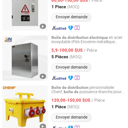
80,00-150,00 $US
Hainan, China
Depuis 2026
(MOQ)
1 Piece
Envoyer demande
en acier
Boîte
de
distribution
électrique
inoxydable IP66 Enceinte métallique
Foshan Shunningye Electrical Equipment Co., Ltd
industrielle Panneau
contrôle
de
/ Pièce
5,9-100,00 $US
Guangdong, China
Depuis 2026
(MOQ)
5 Pièces
Envoyer demande
personnalisée
Boîte
de
distribution
Chenf,
puissance étanche pour
boîte
de
Yueqing Chenf Electric Co., Ltd.
extérieur
/ Pièce
120,00-150,00 $US
Zhejiang, China
Depuis 2024
(MOQ)
1 Pièce
Envoyer demande