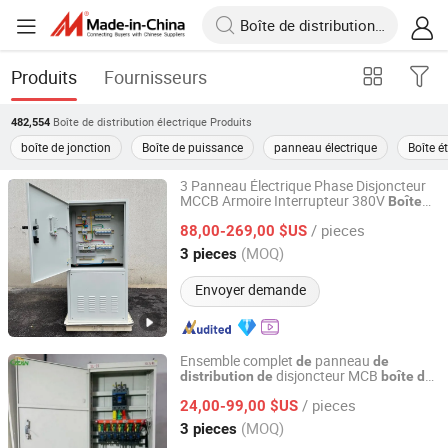
Produits
Fournisseurs
Boîte de distribution électrique
Produits
482,554
boîte de jonction
Boîte de puissance
panneau électrique
Boîte é
3 Panneau Électrique Phase Disjoncteur
MCCB Armoire Interrupteur 380V
Boîte
Fujian Guozhiyun Information Technology Co., Ltd.
de
Distribution
/ pieces
88,00-269,00 $US
Fujian, China
Depuis 2023
(MOQ)
3 pieces
Envoyer demande
Ensemble complet
panneau
de
de
disjoncteur MCB
distribution
de
boîte
de
Fujian Guozhiyun Information Technology Co., Ltd.
d'électricité
distribution
/ pieces
24,00-99,00 $US
Fujian, China
Depuis 2023
(MOQ)
3 pieces