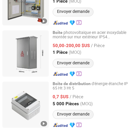
(MOQ)
1 Pièce
Shandong, China
Depuis 2026
Envoyer demande
photovoltaïque en acier inoxydable
Boîte
montée sur mur extérieur IP54
Zhejiang Youcai Electric Co., Ltd.
équipement
d'énergie
de
distribution
/ Pièce
basse tension avec taille personnalisable
50,00-200,00 $US
Zhejiang, China
Depuis 2026
(MOQ)
1 Pièce
Envoyer demande
d'énergie étanche IP
Boîte
de
distribution
65 Ht 3 Ht 5
Shandong Quanshi New Material Co., Ltd.
/ Pièce
0,7 $US
Shandong, China
Depuis 2025
(MOQ)
5 000 Pièces
Envoyer demande