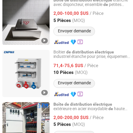
étanche
Boîte
de
distribution
électrique
avec disjoncteur, ensemble
petites
de
Suzhou Zhuwei Electrical Equipment Co., Ltd.
enceintes
s
électrique
/ Pièce
2,00-100,00 $US
Jiangsu, China
Depuis 2024
(MOQ)
5 Pièces
Envoyer demande
Boîtier
de
distribution
électrique
industriel étanche pour prise, équipement
Zhejiang Mingguan Electric Co., Ltd.
panneau
,
de
électrique
boîte
de
/ Pièce
combinaison
disjoncteur (MCB)
71,4-75,6 $US
de
Zhejiang, China
Depuis 2018
(MOQ)
10 Pièces
Envoyer demande
Boîte
de
distribution
électrique
extérieure en acier inoxydable
haute
de
Suzhou Zhuwei Electrical Equipment Co., Ltd.
qualité avec panneaux métalliques
/ Pièce
bout, étanche
2,00-200,00 $US
de
Jiangsu, China
Depuis 2024
(MOQ)
5 Pièces