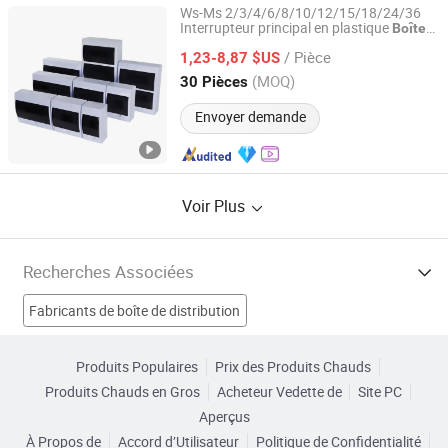
Ws-Ms 2/3/4/6/8/10/12/15/18/24/36
Interrupteur principal en plastique
Boîte
Yueqing Xianglang Electric Co., Ltd.
disjoncteur
de
distribution
de
électrique
/ Pièce
dB
MCB
1,23-8,87 $US
Boîte
Zhejiang, China
Depuis 2018
(MOQ)
30 Pièces
Envoyer demande
Voir Plus
Recherches Associées
Fabricants de boîte de distribution
Fabricants de armoire de distribution
Produits Populaires
Prix des Produits Chauds
Produits Chauds en Gros
Acheteur Vedette de
Site PC
Fabricants de Armoire de distribution électrique
Aperçus
À Propos de
Accord d’Utilisateur
Politique de Confidentialité
Fabricants de Équipement de distribution d'énergie