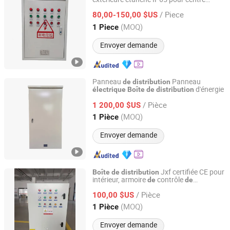
Hainan Kensensite Electrical Equipment Co., Ltd.
commercial
/ Piece
80,00-150,00 $US
Hainan, China
Depuis 2026
(MOQ)
1 Piece
Envoyer demande
Panneau
Panneau
de
distribution
d'énergie
électrique
Boîte
de
distribution
Dongguan Aosen Electrical Equipment Co., Ltd.
/ Pièce
1 200,00 $US
Guangdong, China
Depuis 2020
(MOQ)
1 Pièce
Envoyer demande
Jxf certifiée CE pour
Boîte
de
distribution
intérieur, armoire
contrôle
de
de
Chiya Electric Technology Co., Ltd.
puissance basse tension en gros
/ Pièce
100,00 $US
Zhejiang, China
Depuis 2026
(MOQ)
1 Pièce
Envoyer demande