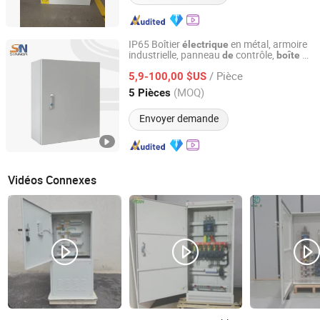
IP65 Boîtier
en métal, armoire
électrique
industrielle, panneau
contrôle,
de
boîte
de
Foshan Shunningye Electrical Equipment Co., Ltd
d'alimentation, tableau
distribution
de
/ Pièce
5,9-100,00 $US
distribution
Guangdong, China
Depuis 2026
(MOQ)
5 Pièces
Envoyer demande
Vidéos Connexes