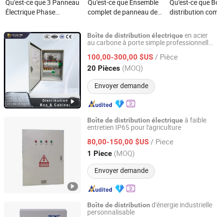
Qu'est-ce que 3 Panneau
Qu'est-ce que Ensemble
Qu'est-ce que B
Électrique Phase
complet de panneau de
distribution co
Disjoncteur MCCB
distribution de
complète 400A 
Armoire Interrupteur
disjoncteur MCB boîte de
conception de 
en acier
Boîte
de
distribution
électrique
380V Boîte de
distribution d'électricité
de distribution 
au carbone à porte simple professionnelle
Zhejiang Golden Unicorn Electrical Tech Company
pour usage industriel
Distribution
solaire
/ Pièce
100,00-300,00 $US
Zhejiang, China
Depuis 2026
(MOQ)
20 Pièces
Envoyer demande
à faible
Boîte
de
distribution
électrique
entretien IP65 pour l'agriculture
Hainan Kensensite Electrical Equipment Co., Ltd.
/ Piece
80,00-150,00 $US
Hainan, China
Depuis 2026
(MOQ)
1 Piece
Envoyer demande
d'énergie industrielle
Boîte
de
distribution
personnalisable
Shandong Kaichuan Electric Power Equipment Co., LTD