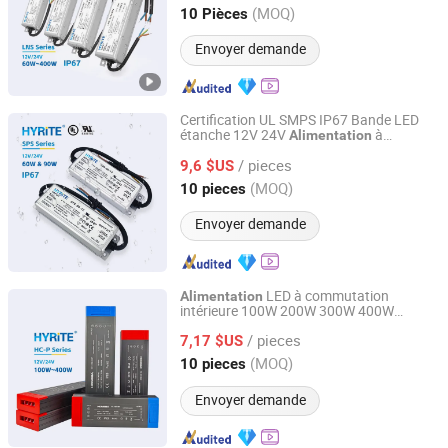
d'éclairage
Guangdong, China
Depuis 2014
(MOQ)
10 Pièces
Envoyer demande
Certification UL SMPS IP67 Bande LED
étanche 12V 24V
à
Alimentation
Hyrite Lighting Co.
découpage LED 60W 90W Driver LED DC
/ pieces
Acto
9,6 $US
Guangdong, China
Depuis 2014
(MOQ)
10 pieces
Envoyer demande
LED à commutation
Alimentation
intérieure 100W 200W 300W 400W
Hyrite Lighting Co.
industrielle à large plage de tension
/ pieces
d'entrée Pfc facteur de puissance élevé
7,17 $US
pour driver de bandes LED 12V 24V
Guangdong, China
Depuis 2014
(MOQ)
10 pieces
Envoyer demande