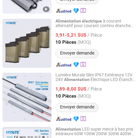
à courant
Alimentation
électrique
alternatif pour courant continu étanche
Hyrite Lighting Co.
LED pour extérieur 12V 150W 400W Sortie
/ Pièce
unique 24V 350W
à
3,91-5,21 $US
Alimentation
découpage extérieure avec ventilateur
Guangdong, China
Depuis 2014
(MOQ)
10 Pièces
Envoyer demande
Lumière Murale Slim IP67 Extérieure 12V
24V
Électrique LED Étanche
Alimentation
Hyrite Lighting Co.
pour Boîte Lumineuse Miroir de Salle de
/ Pièce
Bain
1,89-8,00 $US
Guangdong, China
Depuis 2014
(MOQ)
10 Pièces
Envoyer demande
LED super mince à bas prix
Alimentation
intérieure 60W 100W 200W 300W 400W
Hyrite Lighting Co.