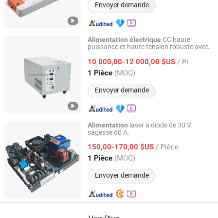
Envoyer demande
CC haute
Alimentation
électrique
puissance et haute tension robuste avec
Yangzhou Idealtek Electronics Co., Ltd.
60kv 15kw
/ Pièce
10 000,00-12 000,00 $US
Jiangsu, China
Depuis 2016
(MOQ)
1 Pièce
Envoyer demande
laser à diode de 30 V
Alimentation
sagesse 60 A.
Wisdom (Guangzhou) Electronics Company Limited
/ Pièce
150,00-170,00 $US
Guangdong, China
Depuis 2020
(MOQ)
1 Pièce
Envoyer demande