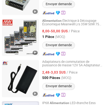
Envoyer demande
Électrique à Découpage
Alimentation
Économique Meanwell Lrs 35W 50W 75W
Abrizone Electronics Co., Ltd.
100W 150W 200W 350W 450W 600W
/ Pièce
1200W 12V 24V Automatisation
8,00-50,00 $US
Industrielle
Zhejiang, China
Depuis 2025
(MOQ)
1 Pièce
Envoyer demande
Adaptateurs de commutation de
puissance de masse 12V 5A Adaptateur
Shantou Chuangkesheng Electronic Technology Co., Ltd
de puissance 5000mA 60W
Alimentation
/ Pièce
de bureau 12V5a
2,48-3,03 $US
Guangdong, China
Depuis 2025
(MOQ)
500 Pièces
Envoyer demande
IP68
LED étanche Eess
Alimentation