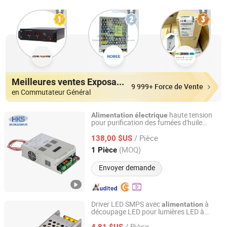
Meilleures ventes Exposants
9 999+ Force de Vente
en Commutateur Général
haute tension
Alimentation
électrique
pour purification des fumées d'huile
Nanjing Huikaishun Electronic Technology Co., Ltd.
(version UL)
/ Pièce
138,00 $US
Jiangsu, China
Depuis 2025
(MOQ)
1 Pièce
Envoyer demande
Driver LED SMPS avec
à
alimentation
découpage LED pour lumières LED à
Hyrite Lighting Co.
tension constante
/ Pièce
4,81 $US