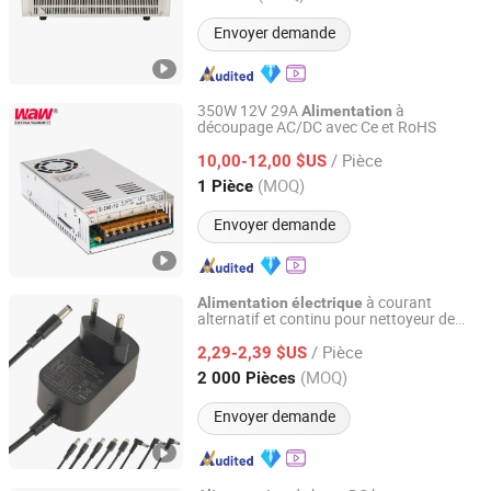
Envoyer demande
350W 12V 29A
à
Alimentation
découpage AC/DC avec Ce et RoHS
Wenzhou Wode Electrical Co., Ltd.
/ Pièce
10,00-12,00 $US
Zhejiang, China
Depuis 2017
(MOQ)
1 Pièce
Envoyer demande
à courant
Alimentation
électrique
alternatif et continu pour nettoyeur de
Shenzhen Chanzeho Technology Co., Limited
tissu avec approbation Ncc CE
/ Pièce
2,29-2,39 $US
Guangdong, China
Depuis 2026
(MOQ)
2 000 Pièces
Envoyer demande