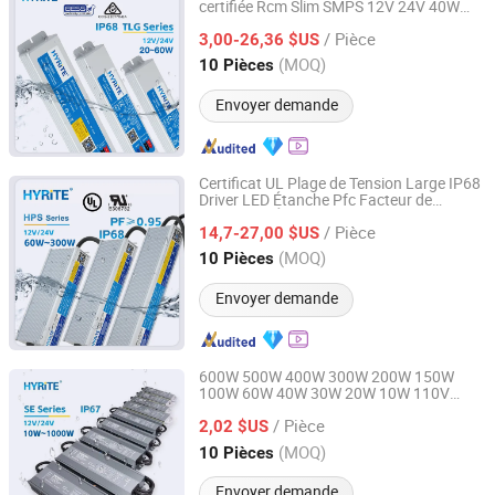
certifiée Rcm Slim SMPS 12V 24V 40W
Hyrite Lighting Co.
à découpage
Alimentation
électrique
/ Pièce
LED en connexion parallèle
3,00-26,36 $US
Guangdong, China
Depuis 2014
(MOQ)
10 Pièces
Envoyer demande
Certificat UL Plage de Tension Large IP68
Driver LED Étanche Pfc Facteur de
Hyrite Lighting Co.
Puissance Élevé 12V 24V 60W 100W
/ Pièce
150W 200W 300W
14,7-27,00 $US
Alimentation
Électrique à Commutation
Guangdong, China
Depuis 2014
(MOQ)
10 Pièces
Envoyer demande
600W 500W 400W 300W 200W 150W
100W 60W 40W 30W 20W 10W 110V
Hyrite Lighting Co.
220V
LED étanche CE 12V
Alimentation
/ Pièce
24V IP67 Driver LED
2,02 $US
Guangdong, China
Depuis 2014
(MOQ)
10 Pièces
Envoyer demande