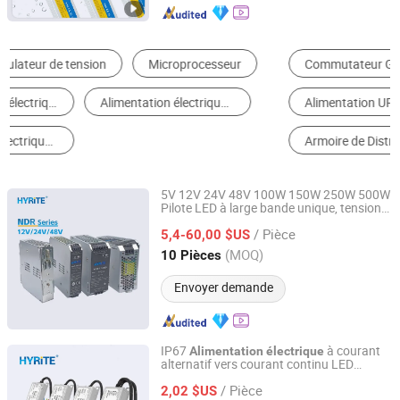
Commutateur Général
Adapteur
Alimentation UPS
Alimentation LED
Armoire de Distribution d'Énergie et Boîte
Autre Alimentation & Distribution Électrique
5V 12V 24V 48V 100W 150W 250W 500W
Pilote LED à large bande unique, tension
Hyrite Lighting Co.
de sortie ultra, entrée industrielle,
/ Pièce
voltmètre sur rail DIN,
LED
5,4-60,00 $US
alimentation
Guangdong, China
Depuis 2014
(MOQ)
10 Pièces
Envoyer demande
IP67
à courant
Alimentation
électrique
alternatif vers courant continu LED
Hyrite Lighting Co.
étanche, tension constante 60W 400W
/ Pièce
Driver 12V 24V Transformateurs
2,02 $US