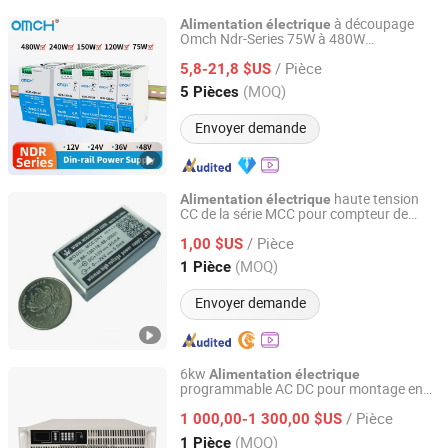
à découpage
Alimentation
électrique
Omch Ndr-Series 75W à 480W
Zhejiang Hugong Automation Technology Co., Ltd.
personnalisable sur rail DIN SMPS
/ Pièce
5,8-21,8 $US
Zhejiang, China
Depuis 2018
(MOQ)
5 Pièces
Envoyer demande
haute tension
Alimentation
électrique
CC de la série MCC pour compteur de
Wisman High Voltage Power Supply Co., Ltd.
radiation (100V-3kV 0.5W-2W)
/ Pièce
1,00 $US
Shaanxi, China
Depuis 2025
(MOQ)
1 Pièce
Envoyer demande
6kw
Alimentation
électrique
programmable AC DC pour montage en
Yangzhou Idealtek Electronics Co., Ltd.
rack à performance optimale
/ Pièce
1 000,00-1 300,00 $US
Jiangsu, China
Depuis 2016
(MOQ)
1 Pièce