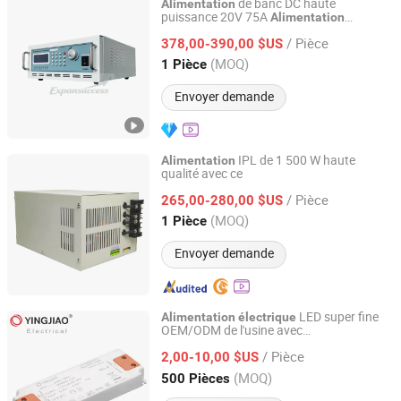
de banc DC haute
Alimentation
puissance 20V 75A
Alimentation
Guangzhou Expansuccess Technology Co.,Ltd
programmable 1500W
électrique
/ Pièce
378,00-390,00 $US
Guangdong, China
Depuis 2026
(MOQ)
1 Pièce
Envoyer demande
IPL de 1 500 W haute
Alimentation
qualité avec ce
Wisdom (Guangzhou) Electronics Company Limited
/ Pièce
265,00-280,00 $US
Guangdong, China
Depuis 2020
(MOQ)
1 Pièce
Envoyer demande
LED super fine
Alimentation
électrique
OEM/ODM de l'usine avec
Ninghai Yingjiao Electrical Co., Ltd.
12W/20W/30W/50W IP44 IP20
/ Pièce
TUV/CE/UL/RoHS/ISO9001
2,00-10,00 $US
Zhejiang, China
Depuis 2006
(MOQ)
500 Pièces