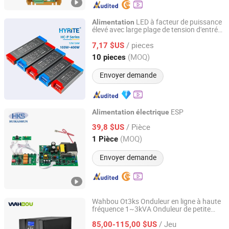
LED à facteur de puissance
Alimentation
élevé avec large plage de tension d'entrée
Hyrite Lighting Co.
85-265V 100W 200W 300W 400W
/ pieces
industrielle pour driver de bandes LED
7,17 $US
12V 24V
Guangdong, China
Depuis 2014
(MOQ)
10 pieces
Envoyer demande
ESP
Alimentation
électrique
Nanjing Huikaishun Electronic Technology Co., Ltd.
/ Pièce
39,8 $US
(MOQ)
1 Pièce
Jiangsu, China
Depuis 2025
Envoyer demande
Wahbou Ot3ks Onduleur en ligne à haute
fréquence 1~3kVA Onduleur de petite
Foshan Wahbou Power Equipment Co., Ltd
taille à haute fréquence 72VDC 0.9PF
/ Jeu
85,00-115,00 $US