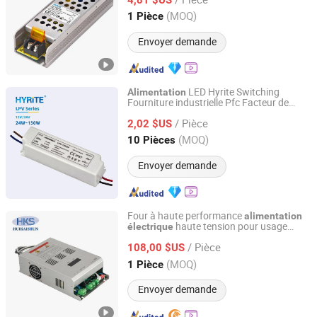
Guangdong, China
Depuis 2014
(MOQ)
1 Pièce
Envoyer demande
LED Hyrite Switching
Alimentation
Fourniture industrielle Pfc Facteur de
Hyrite Lighting Co.
puissance élevé pour driver de bandes
/ Pièce
LED 12V 24V
2,02 $US
Guangdong, China
Depuis 2014
(MOQ)
10 Pièces
Envoyer demande
Four à haute performance
alimentation
haute tension pour usage
électrique
Nanjing Huikaishun Electronic Technology Co., Ltd.
industriel
/ Pièce
108,00 $US
Jiangsu, China
Depuis 2025
(MOQ)
1 Pièce
Envoyer demande