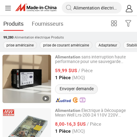
Produits
Fournisseurs
Alimentation électrique
Produits
99,280
prise américaine
prise de courant américaine
Adaptateur
Stabil
sans interruption haute
Alimentation
performance pour une sauvegarde
Anyhertz Drive (Shenzhen) Co., Ltd.
d'
continue fiable UPS 1000
alimentation
/ Pièce
59,99 $US
Guangdong, China
Depuis 2014
(MOQ)
1 Pièce
Envoyer demande
Électrique à Découpage
Alimentation
Mean Well Lrs-200-24 110V 220V
Abrizone Electronics Co., Ltd.
à Mode de Commutation
Alimentation
/ Pièce
Sortie 200W 24V pour Bande LED
8,00-16,3 $US
Zhejiang, China
Depuis 2025
(MOQ)
1 Pièce