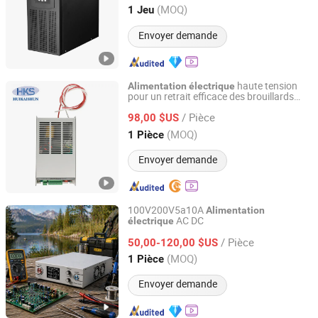
Guangdong, China
Depuis 2023
(MOQ)
1 Jeu
Envoyer demande
haute tension
Alimentation
électrique
pour un retrait efficace des brouillards
Nanjing Huikaishun Electronic Technology Co., Ltd.
d'huile
/ Pièce
98,00 $US
Jiangsu, China
Depuis 2025
(MOQ)
1 Pièce
Envoyer demande
100V200V5a10A
Alimentation
AC DC
électrique
Shenzhen Xingzhongke Power Technology Co., Ltd.
/ Pièce
50,00-120,00 $US
Guangdong, China
Depuis 2026
(MOQ)
1 Pièce
Envoyer demande