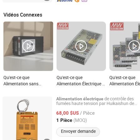
Vidéos Connexes
Qu'est-ce que
Qu'est-ce que
Qu'est-ce que
Alimentation sans
Alimentation Électrique à
Alimentation Él
interruption haute
Découpage Mean Well
Découpage Éco
performance pour une
Lrs-200-24 110V 220V
Meanwell Lrs 
de contrôle des
Alimentation
électrique
sauvegarde
Alimentation à Mode de
75W 100W 150
fumées haute tension par Huikaishun de
Nanjing Huikaishun Electronic Technology Co., Ltd.
Chine
d'alimentation continue
Commutation Sortie
350W 450W 6
/ Pièce
68,00 $US
fiable UPS 1000
200W 24V pour Bande
1200W 12V 24
Jiangsu, China
Depuis 2025
(MOQ)
1 Pièce
LED
Automatisation
Industrielle
Envoyer demande