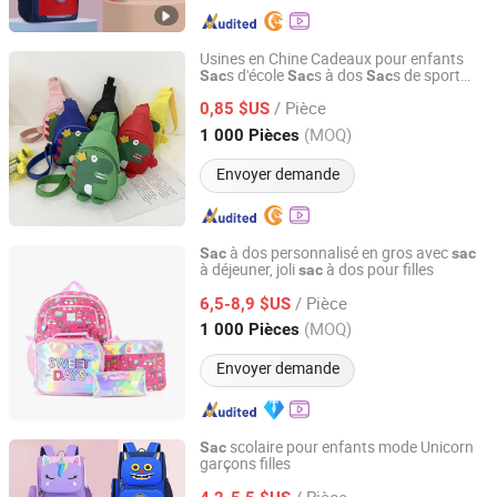
Usines en Chine Cadeaux pour enfants
s d'école
s à dos
s de sport
Sac
Sac
Sac
Everwin Toys Industry Co., Ltd.
s de voyage
de touriste
Sac
Sac
/ Pièce
0,85 $US
Guangdong, China
Depuis 2021
(MOQ)
1 000 Pièces
Envoyer demande
à dos personnalisé en gros avec
Sac
sac
à déjeuner, joli
à dos pour filles
sac
Xiamen Chuanghuasheng Imp.& Exp.Co., Ltd.
/ Pièce
6,5-8,9 $US
Fujian, China
Depuis 2022
(MOQ)
1 000 Pièces
Envoyer demande
scolaire pour enfants mode Unicorn
Sac
garçons filles
Guangzhou Haoen Leather Co., Ltd.
/ Pièce