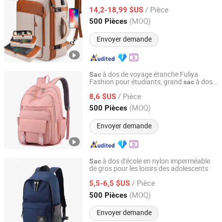
d'école
à dos
Sac
Sac
/ Pièce
14,2-18,99 $US
Fujian, China
Depuis 2020
(MOQ)
500 Pièces
Envoyer demande
à dos de voyage étanche Fuliya
Sac
Fashion pour étudiants, grand
à dos
sac
Guangzhou Fu Li Ya Industry Co., Ltd.
pour ordinateur portable pour femmes,
/ Pièce
école
8,6 $US
Guangdong, China
Depuis 2011
(MOQ)
500 Pièces
Envoyer demande
à dos d'école en nylon imperméable
Sac
de gros pour les loisirs des adolescents
Panway Industries Co., Ltd.
/ Pièce
5,5-6,5 $US
Fujian, China
Depuis 2004
(MOQ)
500 Pièces
Envoyer demande