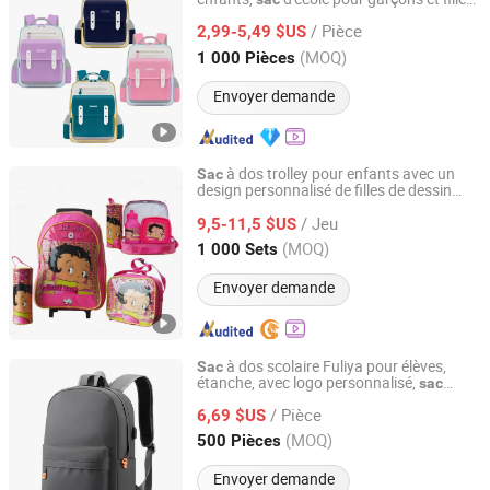
Guangzhou Vitality Manufacturing&Export Co., Ltd
3-10 ans,
s à dos pour l'école primaire
sac
/ Pièce
pour enfants
2,99-5,49 $US
Guangdong, China
Depuis 2026
(MOQ)
1 000 Pièces
Envoyer demande
à dos trolley pour enfants avec un
Sac
design personnalisé de filles de dessin
China Blooming Manufacture Ltd.
animé, idéal pour l'école
/ Jeu
9,5-11,5 $US
Guangdong, China
Depuis 2014
(MOQ)
1 000 Sets
Envoyer demande
à dos scolaire Fuliya pour élèves,
Sac
étanche, avec logo personnalisé,
sac
Guangzhou Fu Li Ya Industry Co., Ltd.
décontracté pour adolescents,
d'école
sac
/ Pièce
pour enfants
6,69 $US
Guangdong, China
Depuis 2011
(MOQ)
500 Pièces
Envoyer demande