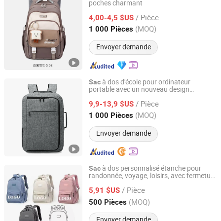
poches charmant
Popseller(Xiamen) Imp. & Exp. Co. Ltd
/ Pièce
4,00-4,5 $US
Fujian, China
Depuis 2024
(MOQ)
1 000 Pièces
Envoyer demande
à dos d'école pour ordinateur
Sac
portable avec un nouveau design
China Blooming Manufacture Ltd.
personnalisé
/ Pièce
9,9-13,9 $US
Guangdong, China
Depuis 2014
(MOQ)
1 000 Pièces
Envoyer demande
à dos personnalisé étanche pour
Sac
randonnée, voyage, loisirs, avec fermeture
Yiwu City Bo Chi Bag Co., Ltd.
éclair, durable,
d'école,
à dos
sac
sac
/ Pièce
unisexe pour ordinateur portable
5,91 $US
Zhejiang, China
Depuis 2025
(MOQ)
500 Pièces
Envoyer demande