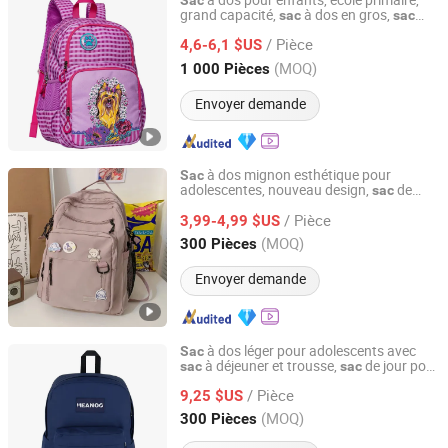
à dos pour enfants, école primaire,
Sac
grand capacité,
à dos en gros,
sac
sac
Fuzhou ADF International CO., LTD.
d'école imperméable
/ Pièce
4,6-6,1 $US
Fujian, China
Depuis 2024
(MOQ)
1 000 Pièces
Envoyer demande
à dos mignon esthétique pour
Sac
adolescentes, nouveau design,
de
sac
GOOD SELLER CO., LTD
transport pour l'école,
à dos,
à
sac
sac
/ Pièce
livres
3,99-4,99 $US
Zhejiang, China
Depuis 2010
(MOQ)
300 Pièces
Envoyer demande
à dos léger pour adolescents avec
Sac
à déjeuner et trousse,
de jour pour
sac
sac
Heanoo Bags Co., Ltd.
filles et garçons
/ Pièce
9,25 $US
Fujian, China
Depuis 2016
(MOQ)
300 Pièces