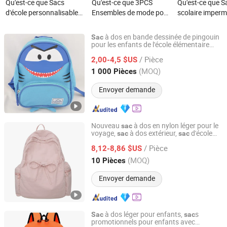
Qu'est-ce que Sacs
Qu'est-ce que 3PCS
Qu'est-ce que S
d'école personnalisables
Ensembles de mode pour
scolaire imperm
légers de mode Oxford
garçons, étanche, sac à
sac de voyage 
pour adolescents
dos pour enfants, élève,
ergonomique a
à dos en bande dessinée de pingouin
Sac
sac à lunch, trousse à
plusieurs comp
pour les enfants de l'école élémentaire
Popseller(Xiamen) Imp. & Exp. Co. Ltd
junior
crayons
pour étudiants 
/ Pièce
2,00-4,5 $US
adolescents
Fujian, China
Depuis 2024
(MOQ)
1 000 Pièces
Envoyer demande
Nouveau
à dos en nylon léger pour le
sac
voyage,
à dos extérieur,
d'école
sac
sac
Quanzhou Chaumet Bags Co., Ltd.
pour étudiant
/ Pièce
8,12-8,86 $US
Fujian, China
Depuis 2019
(MOQ)
10 Pièces
Envoyer demande
à dos léger pour enfants,
s
Sac
sac
promotionnels pour enfants avec
Hangzhou An Bo Textile Co., Ltd.