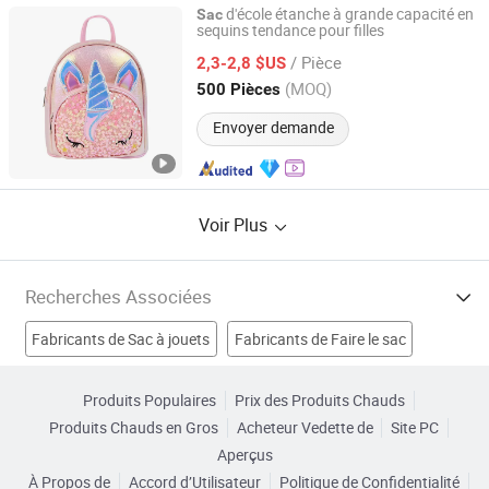
d'école étanche à grande capacité en
Sac
sequins tendance pour filles
Anhui Imp. & Exp. Co., Ltd
/ Pièce
2,3-2,8 $US
Anhui, China
Depuis 2025
(MOQ)
500 Pièces
Envoyer demande
Voir Plus
Recherches Associées
Fabricants de Sac à jouets
Fabricants de Faire le sac
Fabricants de sac propre
Produits Populaires
Prix des Produits Chauds
Produits Chauds en Gros
Acheteur Vedette de
Site PC
Fabricants de ensembles de sacs d'école
Aperçus
À Propos de
Accord d’Utilisateur
Politique de Confidentialité
nouveau sac d'école Usines
sac d'école imprimé Usines