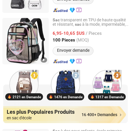
transparent en TPU de haute qualité
Sac
et résistant,
à la mode, imperméable,
sac
Quanzhou Zhengdong Bags Co., Ltd
unisexe, adapté pour l'école et les activités
/ Pieces
au stade
6,95-10,65 $US
Fujian, China
Depuis 2026
(MOQ)
100 Pieces
Envoyer demande
2121 en Demande
1476 en Demande
1317 en Demande
Les plus Populaires Produits
16 400+ Demandes
en sac d'école