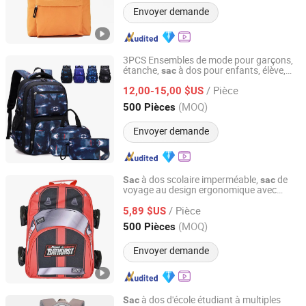
Envoyer demande
3PCS Ensembles de mode pour garçons,
étanche,
à dos pour enfants, élève,
sac
JU MEI (GUANGZHOU) BAGS COMPANY LIMITED
à lunch, trousse à crayons
sac
/ Pièce
12,00-15,00 $US
Guangdong, China
Depuis 2011
(MOQ)
500 Pièces
Envoyer demande
à dos scolaire imperméable,
de
Sac
sac
voyage au design ergonomique avec
Fujian Top Trade Co., Ltd.
plusieurs compartiments pour étudiants
/ Pièce
et adolescents
5,89 $US
Fujian, China
Depuis 2020
(MOQ)
500 Pièces
Envoyer demande
à dos d'école étudiant à multiples
Sac