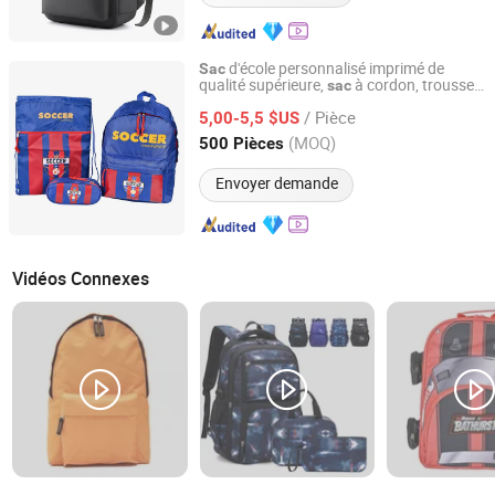
d'école personnalisé imprimé de
Sac
qualité supérieure,
à cordon, trousse
sac
Fujian Top Trade Co., Ltd.
certifiée ISO
/ Pièce
5,00-5,5 $US
Fujian, China
Depuis 2020
(MOQ)
500 Pièces
Envoyer demande
Vidéos Connexes