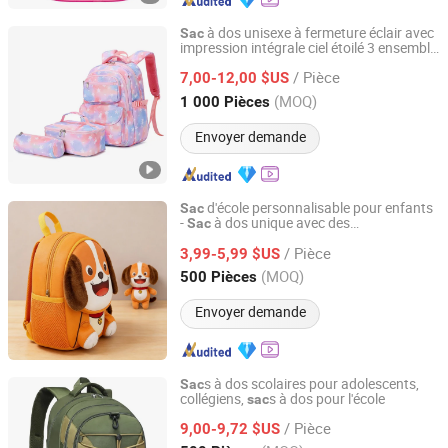
à dos unisexe à fermeture éclair avec
Sac
impression intégrale ciel étoilé 3 ensemble
Xiamen Chuanghuasheng Imp.& Exp.Co., Ltd.
de pièces
/ Pièce
7,00-12,00 $US
Fujian, China
Depuis 2022
(MOQ)
1 000 Pièces
Envoyer demande
d'école personnalisable pour enfants
Sac
-
à dos unique avec des
Sac
Fujian Hongtuo Luggage Co., Ltd.
caractéristiques sur mesure
/ Pièce
3,99-5,99 $US
Fujian, China
Depuis 2026
(MOQ)
500 Pièces
Envoyer demande
s à dos scolaires pour adolescents,
Sac
collégiens,
s à dos pour l'école
sac
Xiamen Wellgold Industry Co., Ltd.
/ Pièce
9,00-9,72 $US