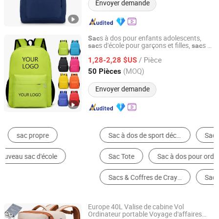
Envoyer demande
s à dos pour enfants adolescents,
Sac
s d'école pour garçons et filles,
s à
sac
sac
Ningbo Wisdom Office Co., Ltd.
dos scolaires avec logo personnalisé pour
/ Pièce
enfants
1,28-2,28 $US
Zhejiang, China
Depuis 2026
(MOQ)
50 Pièces
Envoyer demande
Sac à dos de sport décontracté
Sac à dos étudiant
Sac Tote
Sac à dos pour ordinateur portable
Sacs & Coffres de Crayon
Sac à bandoulière
Europe 40L Valise de cabine Vol
Ordinateur portable Voyage d'affaires
QUANZHOU DANKIN IMP AND EXP CO., LTD.