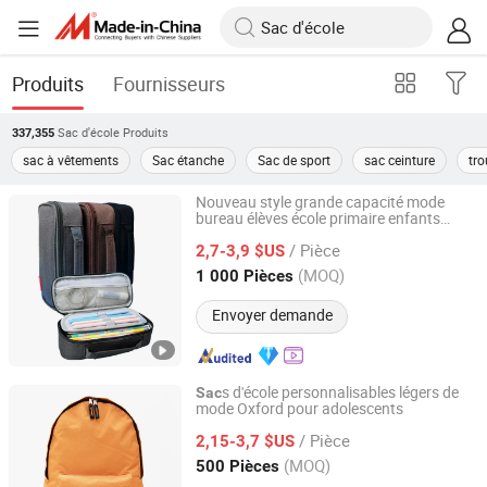
Produits
Fournisseurs
Sac d'école
Produits
337,355
sac à vêtements
Sac étanche
Sac de sport
sac ceinture
tr
Nouveau style grande capacité mode
bureau élèves école primaire enfants
JU MEI (GUANGZHOU) BAGS COMPANY LIMITED
cadeau promotionnel trousse à crayons
/ Pièce
et stylos boîte pochette
2,7-3,9 $US
sac
Guangdong, China
Depuis 2011
(MOQ)
1 000 Pièces
Envoyer demande
s d'école personnalisables légers de
Sac
mode Oxford pour adolescents
Yiwu City Bo Chi Bag Co., Ltd.
/ Pièce
2,15-3,7 $US
Zhejiang, China
Depuis 2025
(MOQ)
500 Pièces