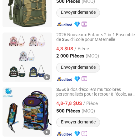
Fujian, China
Depuis 2025
(MOQ)
500 Pièces
Envoyer demande
2026 Nouveaux Enfants 2-in-1 Ensemble
de
d'École pour Maternelle
Sac
Quanzhou Senya Bags Co., Ltd.
/ Pièce
4,3 $US
Fujian, China
Depuis 2005
(MOQ)
2 000 Pièces
Envoyer demande
s à dos d'écoliers multicolores
Sac
personnalisés pour le retour à l'école,
s
sac
Quanzhou Wuzhou Minstarbags Co., Ltd.
d'école pour enfants, fournitures scolaires
/ Pièce
4,8-7,8 $US
Fujian, China
Depuis 2026
(MOQ)
500 Pièces
Envoyer demande