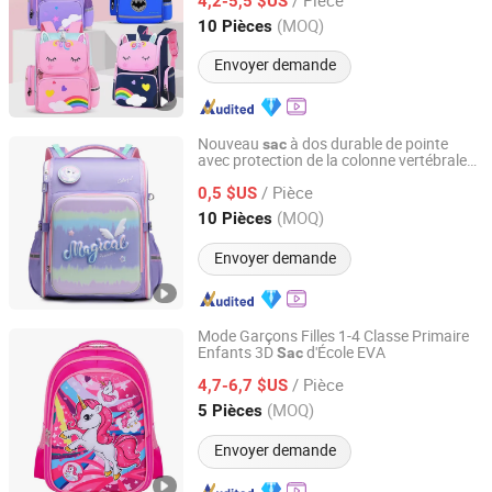
4,2-5,5 $US
Guangdong, China
Depuis 2017
(MOQ)
10 Pièces
Envoyer demande
Nouveau
à dos durable de pointe
sac
avec protection de la colonne vertébrale
Skylark Network Co., Ltd.
pour enfants
/ Pièce
0,5 $US
Zhejiang, China
Depuis 2022
(MOQ)
10 Pièces
Envoyer demande
Mode Garçons Filles 1-4 Classe Primaire
Enfants 3D
d'École EVA
Sac
Guangzhou Haoen Leather Co., Ltd.
/ Pièce
4,7-6,7 $US
Guangdong, China
Depuis 2017
(MOQ)
5 Pièces
Envoyer demande