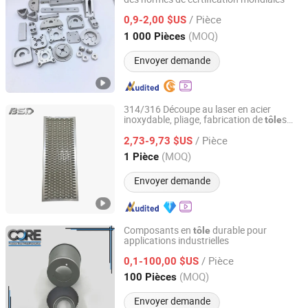
Zhengzhou KingPeak Technology Industrial Co., Ltd.
/ Pièce
0,9-2,00 $US
Henan, China
Depuis 2025
(MOQ)
1 000 Pièces
Envoyer demande
314/316 Découpe au laser en acier
inoxydable, pliage, fabrication de
s
tôle
BSD Machinery Co., Ltd.
s
métallique
/ Pièce
2,73-9,73 $US
Jiangsu, China
Depuis 2018
(MOQ)
1 Pièce
Envoyer demande
Composants en
durable pour
tôle
applications industrielles
Ningbo Core Metal Fabrication Co., Ltd.
/ Pièce
0,1-100,00 $US
Zhejiang, China
Depuis 2025
(MOQ)
100 Pièces
Envoyer demande