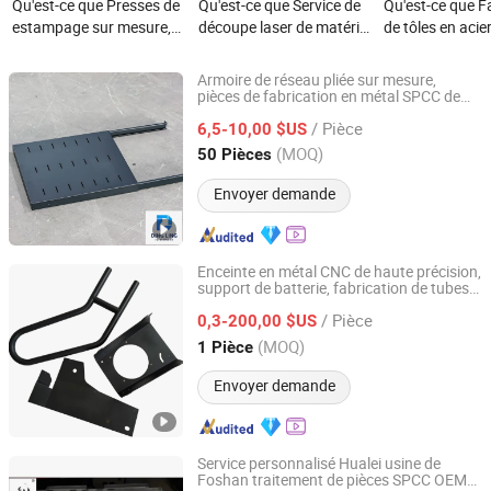
Qu'est-ce que Presses de
Qu'est-ce que Service de
Qu'est-ce que F
estampage sur mesure,
découpe laser de matériel
de tôles en aci
pliage de tôle, fabrication,
en acier et en aluminium
Hym Industrial 
service de découpe laser
OEM, traitement de tôle
sièges de resso
Armoire de réseau pliée sur mesure,
bobine
pièces de fabrication en métal SPCC de
Guangdong Dingling Intelligent Technology Co., Ltd.
haute qualité
/ Pièce
6,5-10,00 $US
Guangdong, China
Depuis 2025
(MOQ)
50 Pièces
Envoyer demande
Enceinte en métal CNC de haute précision,
support de batterie, fabrication de tubes
Qingdao Lianchengda Machinery Co., Ltd.
en acier pliés, découpe au laser,
/ Pièce
estampage, pliage, soudage,
en
0,3-200,00 $US
tôle
aluminium brossé
Shandong, China
Depuis 2025
(MOQ)
1 Pièce
Envoyer demande
Service personnalisé Hualei usine de
Foshan traitement de pièces SPCC OEM
Guangdong HuaLei Metal Manufacturing Co., Ltd