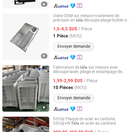
Usine OEM sur mesure traitement de
précision en
découpe pliage boîtier en
tôle
Dongguan Shuofei Metal Technology Co., Ltd.
aluminium
/ Pièce
1,5-4,5 $US
Guangdong, China
Depuis 2025
(MOQ)
1 Pièce
Envoyer demande
Fabrication de
sur mesure avec
tôle
découpe laser, pliage et estampage de
Shenzhen YSY Electric Equipment Co., Ltd.
précision industrielle
/ Pièce
1,99-2,99 $US
Guangdong, China
Depuis 2019
(MOQ)
10 Pièces
Envoyer demande
S355jr Plaque en acier au carbone,
S355jr+N
en acier au carbone
Tôle
Tianjin Yitejia Steel Sales Co., Ltd.
/ Tonne