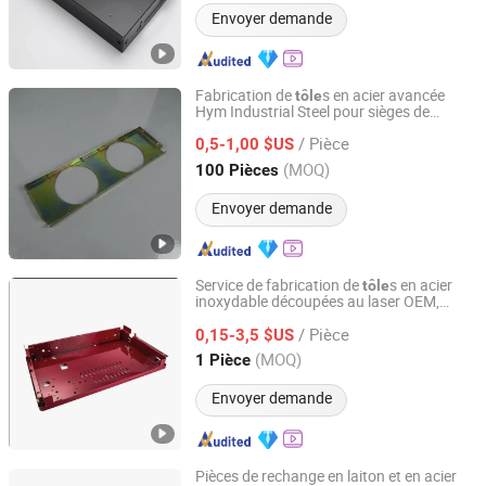
Envoyer demande
Fabrication de
s en acier avancée
tôle
Hym Industrial Steel pour sièges de
Xiamen HYM Metal Products Co., Ltd.
ressorts à bobine
/ Pièce
0,5-1,00 $US
Fujian, China
Depuis 2025
(MOQ)
100 Pièces
Envoyer demande
Service de fabrication de
s en acier
tôle
inoxydable découpées au laser OEM,
Yantai Tuomax International Trade Co., Ltd
service de revêtement en poudre et
/ Pièce
d'anodisation de coque en métal
0,15-3,5 $US
Shandong, China
Depuis 2025
(MOQ)
1 Pièce
Envoyer demande
Pièces de rechange en laiton et en acier