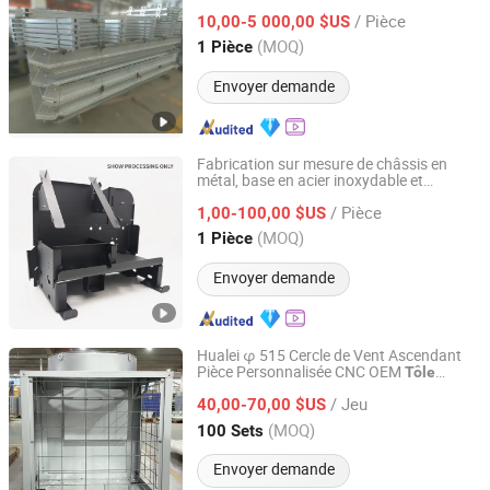
colonnes d'équipement de portique
/ Pièce
10,00-5 000,00 $US
Shandong, China
Depuis 2026
(MOQ)
1 Pièce
Envoyer demande
Fabrication sur mesure de châssis en
métal, base en acier inoxydable et
Sollwin Enterprise Co., Ltd.
aluminium
/ Pièce
1,00-100,00 $US
Zhejiang, China
Depuis 2022
(MOQ)
1 Pièce
Envoyer demande
Hualei φ 515 Cercle de Vent Ascendant
Pièce Personnalisée CNC OEM
Tôle
Guangdong HuaLei Metal Manufacturing Co., Ltd
Découpée
/ Jeu
40,00-70,00 $US
Guangdong, China
Depuis 2023
(MOQ)
100 Sets
Envoyer demande