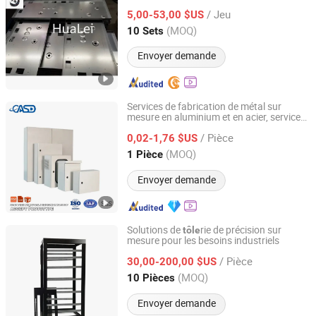
CNC
tôle
/ Jeu
5,00-53,00 $US
Guangdong, China
Depuis 2023
(MOQ)
10 Sets
Envoyer demande
Services de fabrication de métal sur
mesure en aluminium et en acier, services
Cascade Precision Sheet Metal Co., Ltd
de pliage de
, services de soudage,
tôle
/ Pièce
s
s
0,02-1,76 $US
tôle
métallique
Jiangsu, China
Depuis 2024
(MOQ)
1 Pièce
Envoyer demande
Solutions de
rie de précision sur
tôle
mesure pour les besoins industriels
Anhui Lanyang Metal Materials Co.,Ltd.
/ Pièce
30,00-200,00 $US
Anhui, China
Depuis 2025
(MOQ)
10 Pièces
Envoyer demande