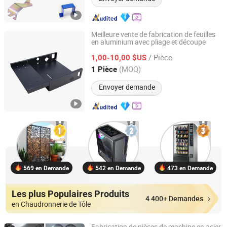
Meilleure vente de fabrication de feuilles
en aluminium avec pliage et découpe
Shenzhen Runze Metal Technology Co., Ltd.
/ Pièce
1,00-10,00 $US
Guangdong, China
Depuis 2017
(MOQ)
1 Pièce
Envoyer demande
569 en Demande
542 en Demande
473 en Demande
Les plus Populaires Produits
4 400+ Demandes
en Chaudronnerie de Tôle