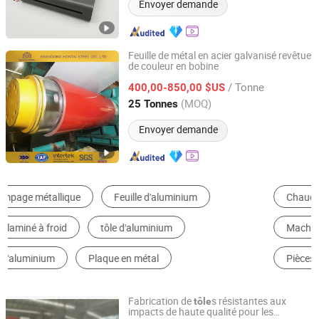
Envoyer demande
Feuille de métal en acier galvanisé revêtue
de couleur en bobine
Shandong Hontai Steel Co., Ltd
/ Tonne
400,00-850,00 $US
Shandong, China
Depuis 2023
(MOQ)
25 Tonnes
Envoyer demande
Chaudronnerie de Tôle
Pièce d'Estampage
Machine à Cintrer
Machine de Découpe Laser
Pièces de Machine de Façonnage Métallique
Matriçage
Fabrication de
s résistantes aux
tôle
impacts de haute qualité pour les
Qingdao Fruant Intelligent Equipment Co., Ltd