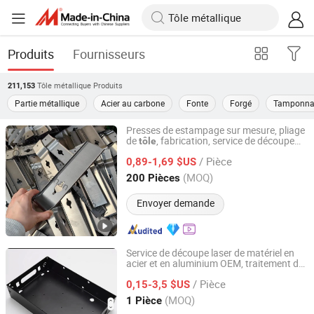
Produits
Fournisseurs
Tôle métallique
Produits
211,153
Partie métallique
Acier au carbone
Fonte
Forgé
Tamponna
Presses de estampage sur mesure, pliage
de
, fabrication, service de découpe
tôle
Qingdao Zehan Machinery Manufacturing Co., Ltd.
laser
/ Pièce
0,89-1,69 $US
Shandong, China
Depuis 2025
(MOQ)
200 Pièces
Envoyer demande
Service de découpe laser de matériel en
acier et en aluminium OEM, traitement de
Yantai Tuomax International Trade Co., Ltd
tôle
/ Pièce
0,15-3,5 $US
Shandong, China
Depuis 2025
(MOQ)
1 Pièce