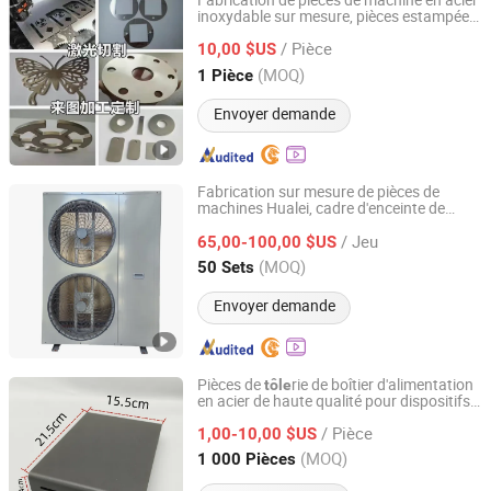
Fabrication de pièces de machine en acier
inoxydable sur mesure, pièces estampées,
Shandong Jinlin Tianxia Industrial Technology Co., Ltd
dessin de précision en alliage d'aluminium,
/ Pièce
métal en feuille de laiton
10,00 $US
Shandong, China
Depuis 2024
(MOQ)
1 Pièce
Envoyer demande
Fabrication sur mesure de pièces de
machines Hualei, cadre d'enceinte de
Guangdong HuaLei Metal Manufacturing Co., Ltd
pompe à chaleur en
tôle
/ Jeu
65,00-100,00 $US
Guangdong, China
Depuis 2023
(MOQ)
50 Sets
Envoyer demande
Pièces de
rie de boîtier d'alimentation
tôle
en acier de haute qualité pour dispositifs
SHENZHEN CHIHENG BOSEN METAL PRECISION
de communication réseau
HARDWARE CO., LTD
/ Pièce
1,00-10,00 $US
(MOQ)
1 000 Pièces
Guangdong, China
Depuis 2025