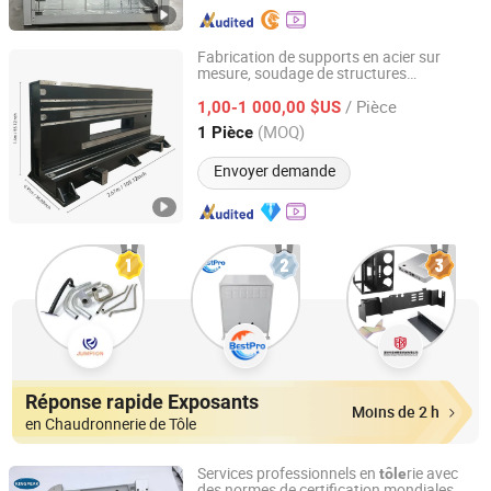
Fabrication de supports en acier sur
mesure, soudage de structures
Dongguan Changwei Machinery Co., Ltd.
s, usine de cadres en acier
métallique
/ Pièce
1,00-1 000,00 $US
Guangdong, China
Depuis 2024
(MOQ)
1 Pièce
Envoyer demande
Réponse rapide Exposants
Moins de 2 h
en Chaudronnerie de Tôle
Services professionnels en
rie avec
tôle
des normes de certification mondiales