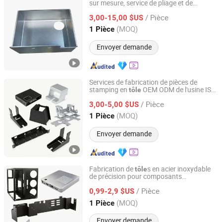
sur mesure, service de pliage et de
Shanghai Raycool Industrial Co., Ltd.
stamping en
tôle
/ Pièce
3,00-15,00 $US
Shanghai, China
Depuis 2023
(MOQ)
1 Pièce
Envoyer demande
Services de fabrication de pièces de
stamping en
OEM ODM de l'usine ISO
tôle
Jiangmen Yoco Co., Ltd.
9001 Formage des métaux
/ Pièce
3,00-5,00 $US
Guangdong, China
Depuis 2014
(MOQ)
1 Pièce
Envoyer demande
Fabrication de
s en acier inoxydable
tôle
de précision pour composants
Shenzhen Bergek Technology Co., Ltd.
s sur mesure
métallique
/ Pièce
0,99-2,9 $US
Guangdong, China
Depuis 2019
(MOQ)
1 Pièce
Envoyer demande