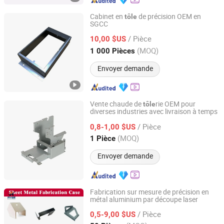
Cabinet en
de précision OEM en
tôle
SGCC
Ningbo ACE BEST Machinery Co., Ltd.
/ Pièce
10,00 $US
Zhejiang, China
Depuis 2020
(MOQ)
1 000 Pièces
Envoyer demande
Vente chaude de
rie OEM pour
tôle
diverses industries avec livraison à temps
Shenzhen Fger Electromechanical Equipment Co., Ltd.
/ Pièce
0,8-1,00 $US
Guangdong, China
Depuis 2025
(MOQ)
1 Pièce
Envoyer demande
Fabrication sur mesure de précision en
métal aluminium par découpe laser
Shenyang Kehua Fuwei Industrial Equipment
Manufacturing Co., Ltd.
/ Pièce
0,5-9,00 $US