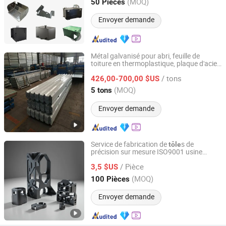
(MOQ)
50 Pièces
Liaoning, China
Depuis 2025
Envoyer demande
Métal galvanisé pour abri, feuille de
toiture en thermoplastique, plaque d'acier
Lingchuang Iron and Steel Group Co., Ltd
ondulée
/ tons
426,00-700,00 $US
Shandong, China
Depuis 2023
(MOQ)
5 tons
Envoyer demande
Service de fabrication de
s de
tôle
précision sur mesure ISO9001 usine
Qingdao Monroc Mechanical Co., Ltd.
certifiée directe
/ Pièce
3,5 $US
Shandong, China
Depuis 2022
(MOQ)
100 Pièces
Envoyer demande