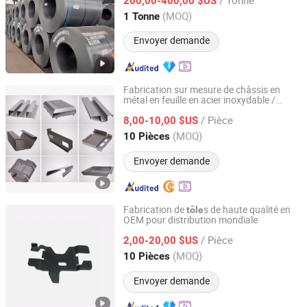
200,00-400,00 $US
Tianjin, China
Depuis 2011
(MOQ)
1 Tonne
Envoyer demande
Fabrication sur mesure de châssis en
métal en feuille en acier inoxydable /
Jiangsu Tedrail Industrial Co., Ltd.
aluminium
/ Pièce
8,00-10,00 $US
Jiangsu, China
Depuis 2012
(MOQ)
10 Pièces
Envoyer demande
Fabrication de
s de haute qualité en
tôle
OEM pour distribution mondiale
Qingdao Jiaen Machinery Technology Co., Ltd
/ Pièce
2,00-20,00 $US
Shandong, China
Depuis 2025
(MOQ)
10 Pièces
Envoyer demande