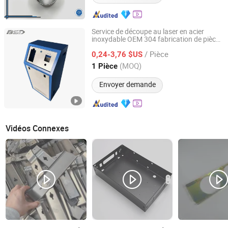
Service de découpe au laser en acier
inoxydable OEM 304 fabrication de pièces
BSD Machinery Co., Ltd.
en
tôle
/ Pièce
0,24-3,76 $US
Jiangsu, China
Depuis 2018
(MOQ)
1 Pièce
Envoyer demande
Vidéos Connexes