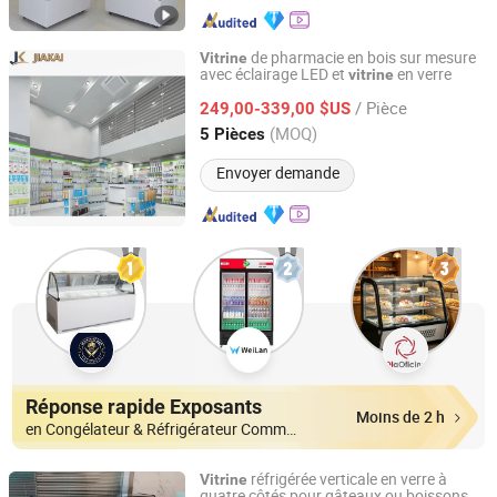
de pharmacie en bois sur mesure
Vitrine
avec éclairage LED et
en verre
vitrine
Guangzhou Jiakai Display Products Co., Ltd.
/ Pièce
249,00-339,00 $US
Guangdong, China
Depuis 2026
(MOQ)
5 Pièces
Envoyer demande
Réponse rapide Exposants
Moins de 2 h
en Congélateur & Réfrigérateur Commercial
réfrigérée verticale en verre à
Vitrine
quatre côtés pour gâteaux ou boissons