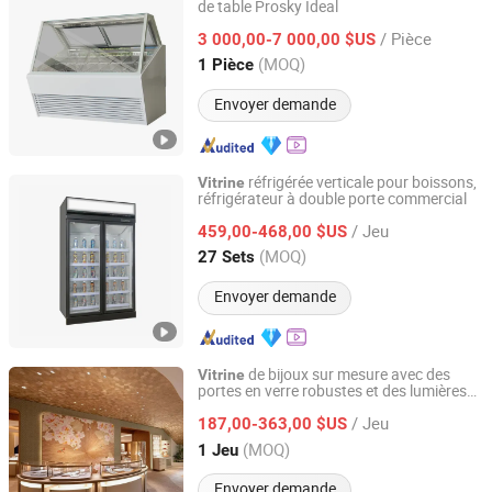
de table Prosky Ideal
Nanjing Prosky Food Machinery Manufacturing Co., Ltd.
/ Pièce
3 000,00-7 000,00 $US
Jiangsu, China
Depuis 2010
(MOQ)
1 Pièce
Envoyer demande
réfrigérée verticale pour boissons,
Vitrine
réfrigérateur à double porte commercial
Guangdong Double Cold Refrigeration Equipment Co., Ltd.
/ Jeu
459,00-468,00 $US
Guangdong, China
Depuis 2023
(MOQ)
27 Sets
Envoyer demande
de bijoux sur mesure avec des
Vitrine
portes en verre robustes et des lumières
Guangzhou XERA Display Products Co., Ltd.
douces et chaudes
/ Jeu
187,00-363,00 $US
Guangdong, China
Depuis 2026
(MOQ)
1 Jeu
Envoyer demande