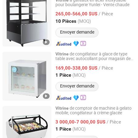
à gâteaux en acier inoxydable
Vitrine
pour boulangerie Yunlei - Vente chaude
Qingdao Yunlei Electric Applicance Co., Ltd.
/ Pièce
265,00-566,00 $US
Shandong, China
Depuis 2021
(MOQ)
10 Pièces
Envoyer demande
de congélateur à glace de type
Vitrine
table avec autocollant pour magasin de
Hangzhou Ruiqi Technology Co., Ltd.
glace, usine de glace
/ Pièce
169,00-338,00 $US
Zhejiang, China
Depuis 2025
(MOQ)
1 Pièce
Envoyer demande
de comptoir de machine à gelato
Vitrine
mobile, congélateur à crème glacée
Nanjing Prosky Food Machinery Manufacturing Co., Ltd.
/ Pièce
3 000,00-7 000,00 $US
Jiangsu, China
Depuis 2010
(MOQ)
1 Pièce