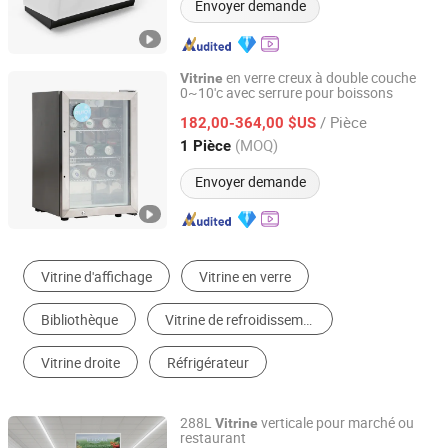
Envoyer demande
en verre creux à double couche
Vitrine
0~10'c avec serrure pour boissons
Hangzhou Ruiqi Technology Co., Ltd.
/ Pièce
182,00-364,00 $US
Zhejiang, China
Depuis 2025
(MOQ)
1 Pièce
Envoyer demande
Congélateur & Réfrigérateur Commercial
Vitrine
Afficheur Publicitaire
Cabinets de Chambre à Coucher
Armoires de Cuisine
Armoires de Classement
288L
verticale pour marché ou
Vitrine
restaurant
Yuyao Shangling Electrical Appliance Co., Ltd.