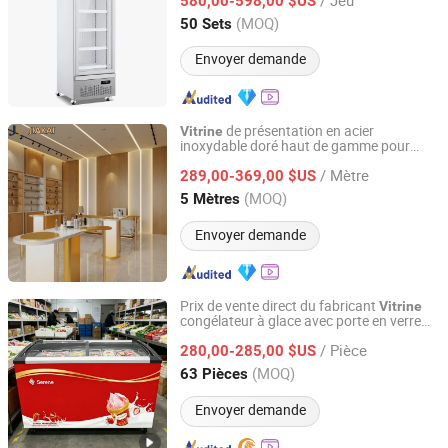
580,00-598,00 $US
Guangdong, China
Depuis 2023
(MOQ)
50 Sets
Envoyer demande
de présentation en acier
Vitrine
inoxydable doré haut de gamme pour
Guangzhou Jiakai Display Products Co., Ltd.
boutiques de parfum
/ Mètre
289,00-369,00 $US
Guangdong, China
Depuis 2026
(MOQ)
5 Mètres
Envoyer demande
Prix de vente direct du fabricant
Vitrine
congélateur à glace avec porte en verre
Zhejiang Gangtong Electrical Appliance Co., Ltd.
coulissante incurvée (SDX-458)
/ Pièce
280,00-285,00 $US
Zhejiang, China
Depuis 2021
(MOQ)
63 Pièces
Envoyer demande