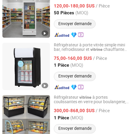
/ Pièce
120,00-180,00 $US
Zhejiang, China
Depuis 2010
(MOQ)
50 Pièces
Envoyer demande
Réfrigérateur à porte vitrée simple mini
bar, refroidisseur et
chauffante
vitrine
Hangzhou Ruiqi Technology Co., Ltd.
interchangeable pour pâtisserie
/ Pièce
75,00-160,00 $US
Zhejiang, China
Depuis 2025
(MOQ)
1 Pièce
Envoyer demande
Réfrigérateur
à portes
vitrine
coulissantes en verre pour boulangerie,
Guangdong Green & Health Intelligence Cold Chain
affichage de pain et de gâteaux avec
Technology Co., Ltd.
/ Pièce
éclairage LED
300,00-868,00 $US
(MOQ)
1 Pièce
Guangdong, China
Depuis 2018
Envoyer demande