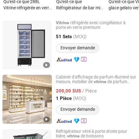
Qu'est-ce que 288L
Qu'est-ce que
Qu'est-ce que Vi
Vitrine réfrigérée en verre
Réfrigérateur de bar mini
glace gelato ver
pour boissons
vitrine à livraison rapide
mini petite de t
commerciales
avec CB pour boissons et
Prosky Ideal
réfrigérée avec congélateur à
Vitrine
eau minérale en Chine
porte en verre premium
Guangdong Double Cold Refrigeration Equipment Co., Ltd.
(MOQ)
51 Sets
Guangdong, China
Depuis 2023
Envoyer demande
Cabinet d'affichage de parfum illuminé sur
mesure, mobilier de
de parfum
vitrine
Ownway Display Equipment (Guangzhou) Co., Ltd.
haut de gamme, design de boutique de
/ Pièce
parfum
200,00 $US
Guangdong, China
Depuis 2019
(MOQ)
1 Pièce
Envoyer demande
Réfrigérateur vitré à porte droite pour
bière,
de boissons
vitrine
Qingdao Yunlei Electric Applicance Co., Ltd.