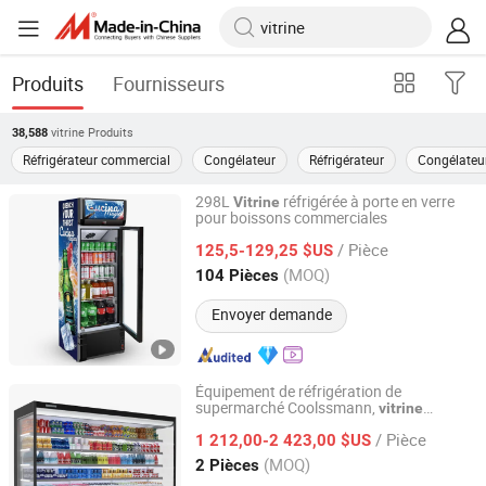
Produits
Fournisseurs
vitrine
Produits
38,588
Réfrigérateur commercial
Congélateur
Réfrigérateur
Congélateur
298L
réfrigérée à porte en verre
Vitrine
pour boissons commerciales
Feilong Home Electrical Group Co., Ltd.
/ Pièce
125,5-129,25 $US
Zhejiang, China
Depuis 2012
(MOQ)
104 Pièces
Envoyer demande
Équipement de réfrigération de
supermarché Coolssmann,
vitrine
Coolssmann Refrigeration Co., Ltd.
réfrigérée ouverte à rideau d'air
/ Pièce
1 212,00-2 423,00 $US
Shandong, China
Depuis 2025
(MOQ)
2 Pièces