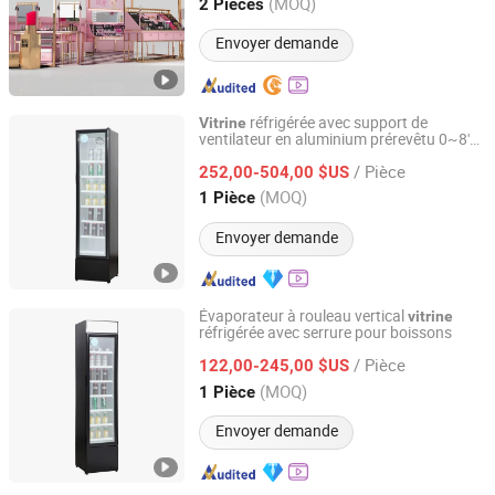
Guangdong, China
Depuis 2022
(MOQ)
2 Pièces
Envoyer demande
réfrigérée avec support de
Vitrine
ventilateur en aluminium prérevêtu 0~8'c
Hangzhou Ruiqi Technology Co., Ltd.
avec serrure pour magasin de boissons
/ Pièce
252,00-504,00 $US
Zhejiang, China
Depuis 2025
(MOQ)
1 Pièce
Envoyer demande
Évaporateur à rouleau vertical
vitrine
réfrigérée avec serrure pour boissons
Hangzhou Ruiqi Technology Co., Ltd.
/ Pièce
122,00-245,00 $US
Zhejiang, China
Depuis 2025
(MOQ)
1 Pièce
Envoyer demande