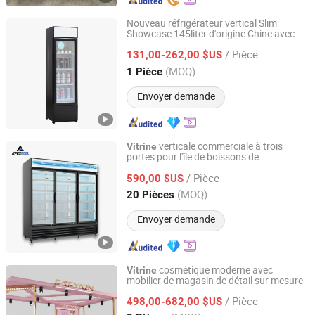
Nouveau réfrigérateur vertical Slim
Showcase 145liter d'origine Chine avec CE
Hangzhou Ruiqi Technology Co., Ltd.
pour magasins
/ Pièce
131,00-262,00 $US
Zhejiang, China
Depuis 2025
(MOQ)
1 Pièce
Envoyer demande
verticale commerciale à trois
Vitrine
portes pour l'île de boissons de
Foshan Apex Refrigeration Equipment Limited
supermarché
/ Pièce
590,00 $US
Guangdong, China
Depuis 2026
(MOQ)
20 Pièces
Envoyer demande
cosmétique moderne avec
Vitrine
mobilier de magasin de détail sur mesure
Guangzhou Lome Display Products Co. , Ltd
/ Pièce
498,00-682,00 $US