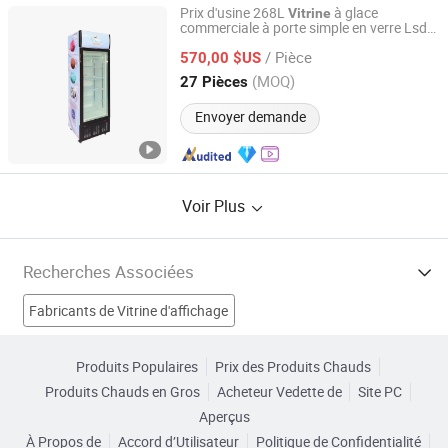
Prix d'usine 268L
à glace
Vitrine
commerciale à porte simple en verre Lsd-
Zhejiang Jiesheng Refrigeration Technology Co., Ltd.
268
/ Pièce
570,00 $US
Zhejiang, China
Depuis 2011
(MOQ)
27 Pièces
Envoyer demande
Voir Plus
Recherches Associées
Fabricants de Vitrine d'affichage
Fabricants de Vitrine en verre
Fabricants de Bibliothèque
Produits Populaires
Prix des Produits Chauds
Produits Chauds en Gros
Acheteur Vedette de
Site PC
Fabricants de Vitrine de refroidissement
Vitrine droite Usines
Aperçus
À Propos de
Accord d’Utilisateur
Politique de Confidentialité
Réfrigérateur Usines
Congélateur d'exposition Usines