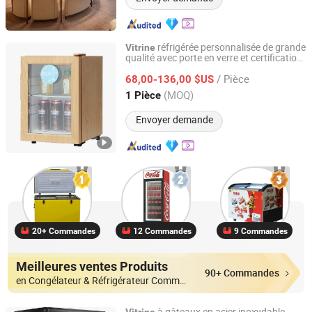
réfrigérée personnalisée de grande
Vitrine
qualité avec porte en verre et certification
Hangzhou Ruiqi Technology Co., Ltd.
CE pour mini boutique restaurant
/ Pièce
68,00-136,00 $US
Zhejiang, China
Depuis 2025
(MOQ)
1 Pièce
Envoyer demande
20+ Commandes
12 Commandes
9 Commandes
Meilleures ventes Produits
90+ Commandes
en Congélateur & Réfrigérateur Commercial