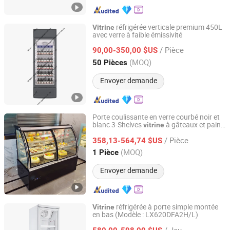
réfrigérée verticale premium 450L
Vitrine
avec verre à faible émissivité
Qingdao Yunlei Electric Applicance Co., Ltd.
/ Pièce
90,00-350,00 $US
Shandong, China
Depuis 2021
(MOQ)
50 Pièces
Envoyer demande
Porte coulissante en verre courbé noir et
blanc 3-Shelves
à gâteaux et pains
vitrine
Beijing Yitongren Electric Appliance Co., Ltd.
avec éclairage LED
/ Pièce
358,13-564,74 $US
Beijing, China
Depuis 2024
(MOQ)
1 Pièce
Envoyer demande
réfrigérée à porte simple montée
Vitrine
en bas (Modèle : LX620DFA2H/L)
Guangdong Double Cold Refrigeration Equipment Co., Ltd.
/ Jeu