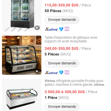
/ Pièce
115,00-350,00 $US
Shandong, China
Depuis 2021
(MOQ)
50 Pièces
Envoyer demande
Table d'exposition de gâteaux avec
support en acier inoxydable
Guangzhou ola Machinery Equipment Co., Ltd.
/ Pièce
340,00-350,00 $US
Guangdong, China
Depuis 2026
(MOQ)
5 Pièces
Envoyer demande
réfrigérée portable Prosky pour
Vitrine
gelato, machine à crème glacée,
vitrine
Nanjing Prosky Food Machinery Manufacturing Co., Ltd.
pour gâteaux
/ Pièce
3 000,00-6 500,00 $US
Jiangsu, China
Depuis 2010
(MOQ)
1 Pièce
Envoyer demande