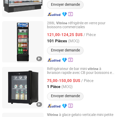
Envoyer demande
288L
réfrigérée en verre pour
Vitrine
boissons commerciales
Feilong Home Electrical Group Co., Ltd.
/ Pièce
121,00-124,25 $US
Zhejiang, China
Depuis 2012
(MOQ)
101 Pièces
Envoyer demande
Réfrigérateur de bar mini
à
vitrine
livraison rapide avec CB pour boissons et
Hangzhou Ruiqi Technology Co., Ltd.
eau minérale en Chine
/ Pièce
75,00-150,00 $US
Zhejiang, China
Depuis 2025
(MOQ)
1 Pièce
Envoyer demande
à glace gelato verticale mini petite
Vitrine