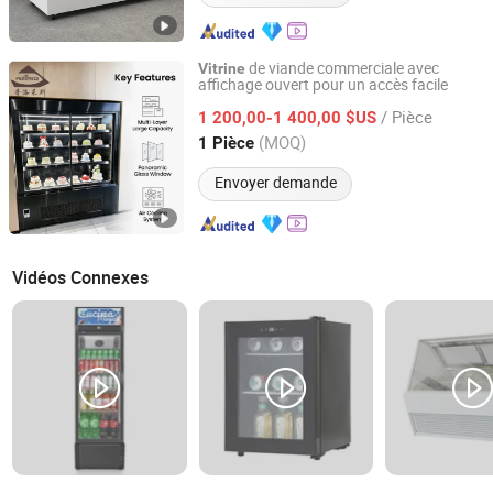
de viande commerciale avec
Vitrine
affichage ouvert pour un accès facile
Guangdong Puluolaisi Refrigeration Equipment Co., Ltd
/ Pièce
1 200,00-1 400,00 $US
Guangdong, China
Depuis 2025
(MOQ)
1 Pièce
Envoyer demande
Vidéos Connexes