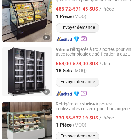
Beijing Weilan Technology Development Co., Ltd.
550L
/ Pièce
485,72-571,43 $US
Beijing, China
Depuis 2025
(MOQ)
1 Pièce
Envoyer demande
réfrigérée à trois portes pour vin
Vitrine
avec technologie de gélification à gaz
Guangdong Double Cold Refrigeration Equipment Co., Ltd.
chaud (Modèle : LT1680CFA2/A)
/ Jeu
568,00-578,00 $US
Guangdong, China
Depuis 2023
(MOQ)
18 Sets
Envoyer demande
Réfrigérateur
à portes
vitrine
coulissantes en verre pour boulangerie,
Beijing Yitongren Electric Appliance Co., Ltd.
affichage de pain et de gâteaux avec
/ Pièce
éclairage LED
330,58-537,19 $US
Beijing, China
Depuis 2024
(MOQ)
1 Pièce
Envoyer demande