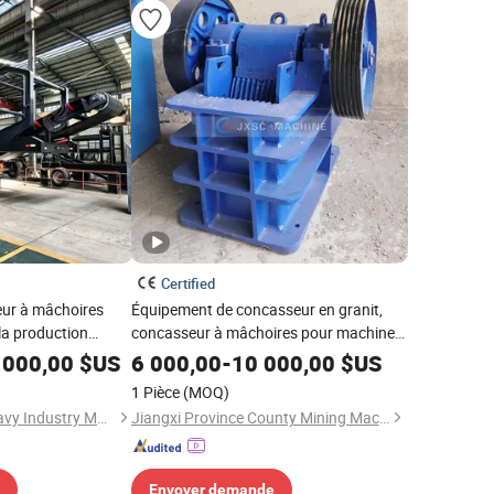
Certified
eur à mâchoires
Équipement de concasseur en granit,
la production
concasseur à mâchoires pour machine
d'extraction d'or
 000,00
$US
6 000,00
-
10 000,00
$US
1 Pièce
(MOQ)
Henan Mingheng Heavy Industry Machinery Co., Ltd
Jiangxi Province County Mining Machinery Factory
Envoyer demande