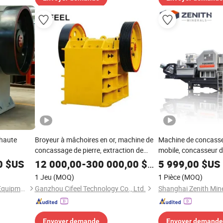
 haute
Broyeur à mâchoires en or, machine de
Machine de concasse
concassage de pierre, extraction de
mobile, concasseur de
minerai
machine de concasse
0
$US
12 000,00
-
300 000,00
$US
5 999,00
$US
1 Jeu
(MOQ)
1 Pièce
(MOQ)
Guangzhou Woli Machinery Equipment Co., Ltd
Ganzhou Cifeel Technology Co., Ltd.
Shanghai Zenith Mine
Envoyer demande
Envoyer demande