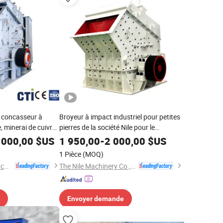
e concasseur à
Broyeur à impact industriel pour petites
 minerai de cuivre,
pierres de la société Nile pour le
on, pierre dure,
traitement minier et de carrière de béton
 000,00
$US
1 950,00
-
2 000,00
$US
ndustrielle
avec composant moteur principal
1 Pièce
(MOQ)
équipement de concasseur à roche
Henan Santmach Machinery Equipment Co Ltd
The Nile Machinery Co., Ltd.
Envoyer demande