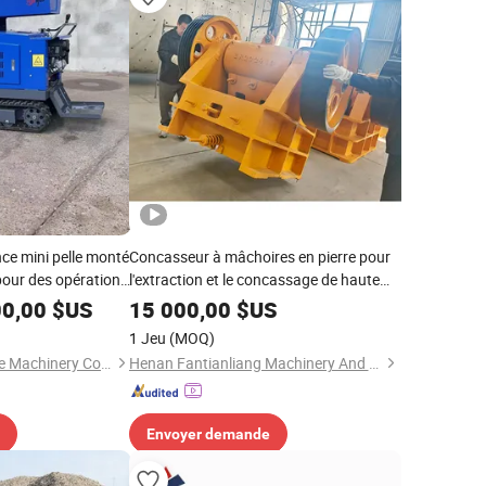
ce mini pelle monté
Concasseur à mâchoires en pierre pour
pour des opérations
l'extraction et le concassage de haute
performance en calcaire, granit, pierre
00,00
$US
15 000,00
$US
de rivière et basalte avec 50-
1 Jeu
(MOQ)
800ton/Hour
Shandong Tairui Fude Machinery Co., Ltd.
Henan Fantianliang Machinery And Equipment Co., Ltd.
Envoyer demande