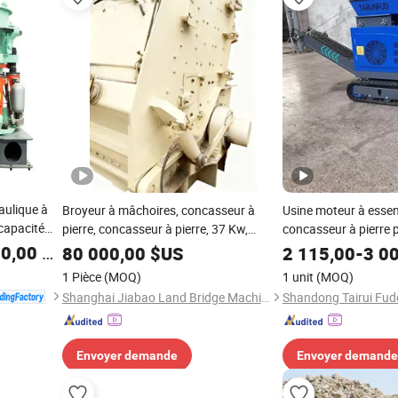
aulique à
Broyeur à mâchoires, concasseur à
Usine moteur à essen
 capacité
pierre, concasseur à pierre, 37 Kw,
concasseur à pierre 
e, le
moteur AC
minières efficaces
0,00
$US
80 000,00
$US
2 115,00
-
3 0
ion de
1 Pièce
(MOQ)
1 unit
(MOQ)
Shanghai Jiabao Land Bridge Machinery Manufacturing Co., Ltd.
Envoyer demande
Envoyer demande