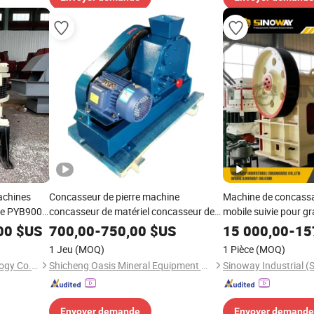
achines
Concasseur de pierre machine
Machine de concass
rre PYB900
concasseur de matériel concasseur de
mobile suivie pour gra
 Ressort
laboratoire de concasseur de mâchoire
portable, primaire, fen
00
$US
700,00
-
750,00
$US
15 000,00
-
15
à vendre
1 Jeu
(MOQ)
1 Pièce
(MOQ)
Hangzhou Cohesion Technology Co., Ltd.
Shicheng Oasis Mineral Equipment Manufacturing Co., Ltd.
Envoyer demande
Envoyer demande