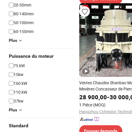
20-50mm
80-140mm
50-100mm
60-150mm
Plus
Puissance du moteur
75 kW
15kw
Ventes Chaudes Shanbao M
160 kW
Minières Concasseur de Pie
110 kW
PYZ900 Concasseur à Cône à
28 900,00
-
30 000,
37kw
1 Pièce
(MOQ)
Plus
Standard
Envoyer demande