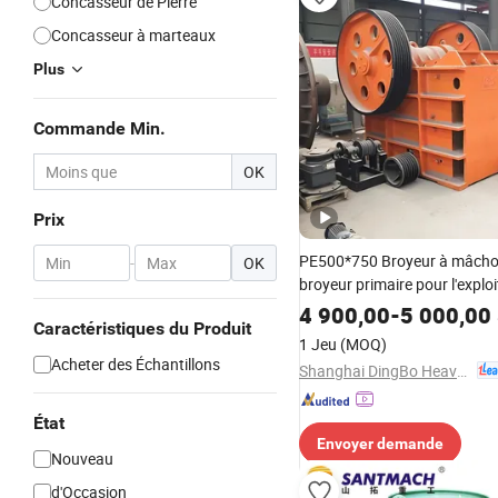
Concasseur de Pierre
Concasseur à marteaux
Plus
Commande Min.
OK
Prix
PE500*750 Broyeur à mâchoi
-
OK
broyeur primaire pour l'explo
minière, carrière, concassage
4 900,00
-
5 000,00
Caractéristiques du Produit
pierre 50-130t/H
1 Jeu
(MOQ)
Acheter des Échantillons
Shanghai DingBo Heavy Industry Machinery Co., Ltd.
État
Envoyer demande
Nouveau
d'Occasion