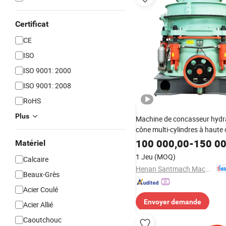
Certificat
CE
ISO
ISO 9001: 2000
ISO 9001: 2008
RoHS
Plus
Machine de concasseur hydr
cône multi-cylindres à haute
pour le dolomite dur, le basalt
100 000,00
-
150 00
Matériel
marbre, le gravier et l'extract
1 Jeu
(MOQ)
Calcaire
pierres
Henan Santmach Machinery Equipment Co Ltd
Beaux-Grès
Acier Coulé
Envoyer demande
Acier Allié
Caoutchouc