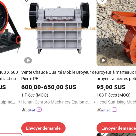
400 X 600
Vente Chaude Qualité Mobile Broyeur de
Broyeur à marteaux 
extraction
Pierre PE-
broyeur à pierres pet
de pierres
250X400/400X600/300X1300 Machine
marteaux broyeur à
US
600,00
-
650,00
$US
95,00
$US
s de verre,
de Broyeur à Mâchoires Machine de
1 Pièce
(MOQ)
108 Pièces
(MOQ)
illes
Broyeur de Pierre
Henan Centbro Machinery Equipment Co., Ltd.
Henan Centbro Machinery Equipment Co., Ltd.
Hebei Sunrising Mach
Envoyer demande
Envoyer demande