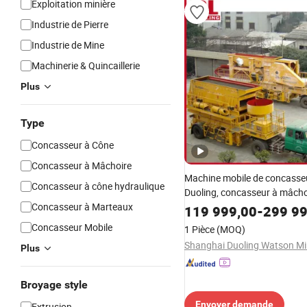
Exploitation minière
Industrie de Pierre
Industrie de Mine
Machinerie & Quincaillerie
Plus
Type
Concasseur à Cône
Concasseur à Mâchoire
Machine mobile de concasseu
Concasseur à cône hydraulique
Duoling, concasseur à mâcho
Concasseur à Marteaux
concasseur à cône, concasse
119 999,00
-
299 99
impact, machine de fabricati
Concasseur Mobile
1 Pièce
(MOQ)
VSI
Plus
Broyage style
Envoyer demande
Extrusion