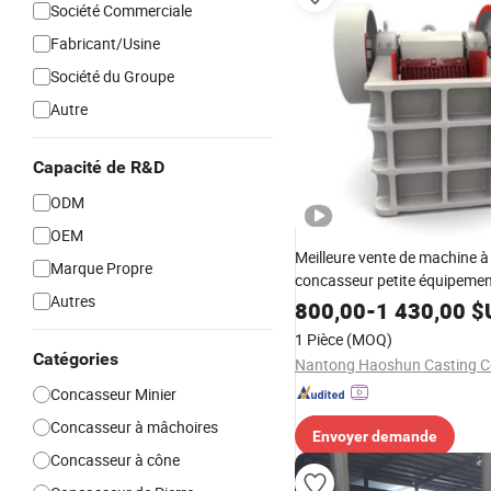
Société Commerciale
Fabricant/Usine
Société du Groupe
Autre
Capacité de R&D
ODM
OEM
Meilleure vente de machine 
Marque Propre
concasseur petite équipemen
Autres
concassage de pierre PE150
800,00
-
1 430,00
$
concasseur à mâchoire pour 
1 Pièce
(MOQ)
exploitation minière concas
Catégories
Nantong Haoshun Casting Co
agrégat concassage
Concasseur Minier
Concasseur à mâchoires
Envoyer demande
Concasseur à cône