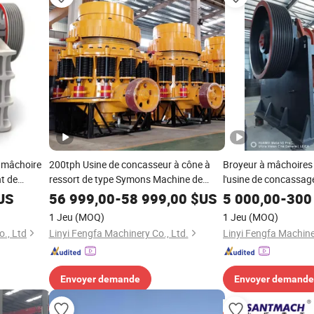
à mâchoire
200tph Usine de concasseur à cône à
Broyeur à mâchoires 
t de
ressort de type Symons Machine de
l'usine de concassage
*250 5.5kw
concasseur à pierre
US
56 999,00
-
58 999,00
$US
5 000,00
-
300
carrière
1 Jeu
(MOQ)
1 Jeu
(MOQ)
sage
., Ltd
Linyi Fengfa Machinery Co., Ltd.
Linyi Fengfa Machine
Envoyer demande
Envoyer demande