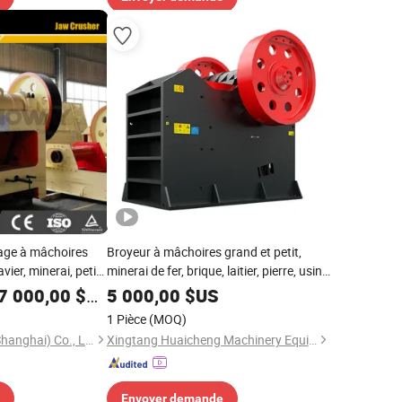
age à mâchoires
Broyeur à mâchoires grand et petit,
vier, minerai, petite
minerai de fer, brique, laitier, pierre, usine
te, carrière, pierre
de broyeur à mâchoires,
7 000,00
$US
5 000,00
$US
approvisionnement direct d'ore, granit,
1 Pièce
(MOQ)
charbon, gangue
Sinoway Industrial (Shanghai) Co., Ltd.
Xingtang Huaicheng Machinery Equipment Co., Ltd.
Envoyer demande