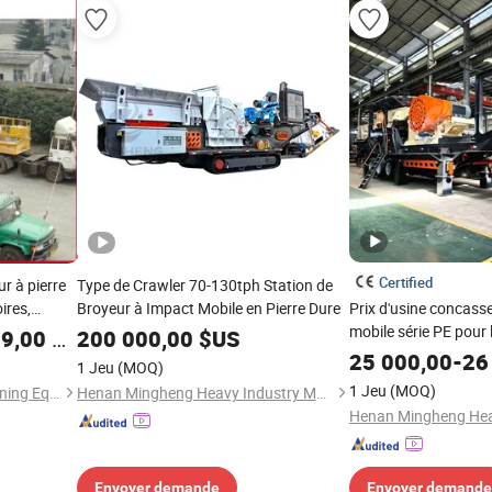
Certified
r à pierre
Type de Crawler 70-130tph Station de
ires,
Broyeur à Impact Mobile en Pierre Dure
Prix d'usine concass
ur à
mobile série PE pour 
9,00
$US
200 000,00
$US
on de sable
d'agrégats
25 000,00
-
26
1 Jeu
(MOQ)
1 Jeu
(MOQ)
Shanghai Duoling Watson Mining Equipment Co., Ltd.
Henan Mingheng Heavy Industry Machinery Co., Ltd
Envoyer demande
Envoyer demande