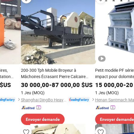
res,
200-300 Tph Mobile Broyeur à
Petit modèle PF séri
itation
Mâchoires Écrasant Pierre Calcaire
impact pour dolomite,
 grossier de
Agrégats Machine de Broyeur Gravier
verre, calcaire, charb
$US
30 000,00
-
87 000,00
$US
15 000,00
-
20
Usine de Broyeur à Mâchoires Mobile
exploitation minière i
1 Jeu
(MOQ)
1 Jeu
(MOQ)
Shanghai DingBo Heavy Industry Machinery Co., Ltd.
Envoyer demande
Envoyer demande