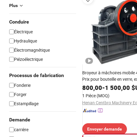
Plus
Conduire
Électrique
Hydraulique
Électromagnétique
Piézoélectrique
Broyeur à mâchoires mobile 
Processus de fabrication
Prix pour bouteille en verre, 
Fonderie
d'or, machine de concassage 
800,00
-
1 500,00
$
de construction, mini broyeur
Forger
1 Pièce
(MOQ)
trituradora de piedra sur chen
Estampillage
Demande
carrière
Envoyer demande