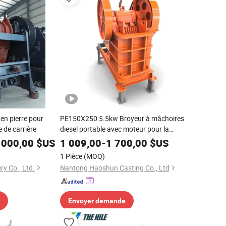
en pierre pour
PE150X250 5.5kw Broyeur à mâchoires
 de carrière
diesel portable avec moteur pour la
construction minière de pierres écrasées
 000,00
$US
1 009,00
-
1 700,00
$US
et de granulats
1 Pièce
(MOQ)
ry Co., Ltd.
Nantong Haoshun Casting Co., Ltd
Envoyer demande