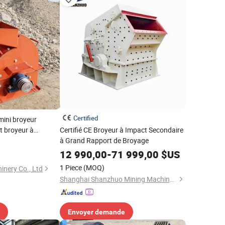
Certified
mini broyeur
it broyeur à
Certifié CE Broyeur à Impact Secondaire
 marteaux 600*400
à Grand Rapport de Broyage
12 990,00
-
71 999,00
$US
1 Piece
(MOQ)
inery Co., Ltd
Shanghai Shanzhuo Mining Machinery Co., Ltd
Envoyer demande