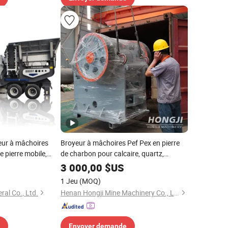
ur à mâchoires
Broyeur à mâchoires Pef Pex en pierre
 pierre mobile,
de charbon pour calcaire, quartz,
ur portable
graphite
3 000,00
$US
1 Jeu
(MOQ)
ral Co., Ltd.
Henan Hongji Mine Machinery Co., Ltd.
Envoyer demande