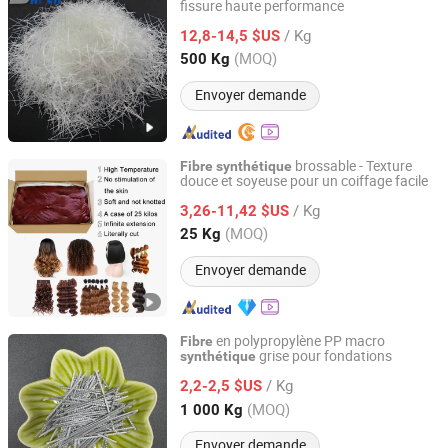
fissure haute performance
SAPEN INTERNATIONAL CO., LTD.
/ Kg
12,8-14,5 $US
Shanghai, China
Depuis 2020
(MOQ)
500 Kg
Envoyer demande
brossable - Texture
Fibre
synthétique
douce et soyeuse pour un coiffage facile
Xuchang Fuze Trading Co., Ltd.
/ Kg
3,26-11,42 $US
Henan, China
Depuis 2025
(MOQ)
25 Kg
Envoyer demande
en polypropylène PP macro
Fibre
grise pour fondations
synthétique
Briture Co., Ltd.
/ Kg
2,2-2,5 $US
Anhui, China
Depuis 2011
(MOQ)
1 000 Kg
Envoyer demande