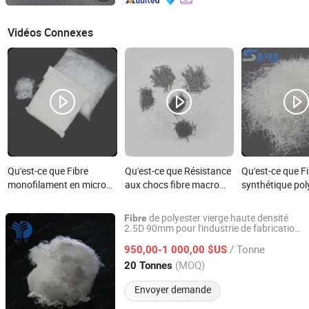
Vidéos Connexes
Qu'est-ce que Fibre
Qu'est-ce que Résistance
Qu'est-ce que F
monofilament en micro
aux chocs fibre macro
synthétique po
fibre synthétique PP
synthétique en PP pour
UHPC anti-fissu
6mm 12mm
béton
performance
de polyester vierge haute densité
Fibre
2.5D 90mm pour l'industrie de fabrication
Jiangyin Yueda Chemical Fiber Textile Co., Ltd.
d'oreillers
/ Tonne
950,00-1 000,00 $US
Jiangsu, China
Depuis 2025
(MOQ)
20 Tonnes
Envoyer demande