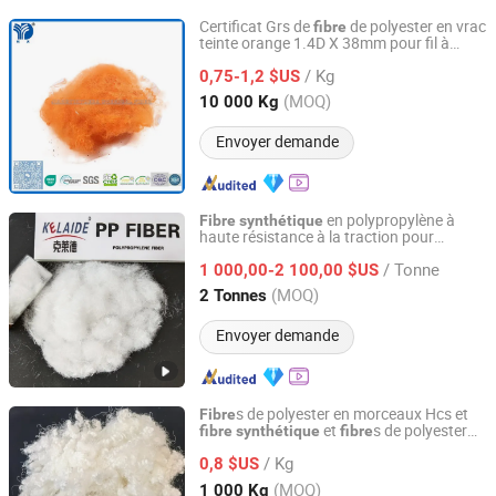
Certificat Grs de
de polyester en vrac
fibre
teinte orange 1.4D X 38mm pour fil à
Jiangyin Yueda Chemical Fiber Textile Co., Ltd.
anneau
/ Kg
0,75-1,2 $US
Jiangsu, China
Depuis 2025
(MOQ)
10 000 Kg
Envoyer demande
en polypropylène à
Fibre
synthétique
haute résistance à la traction pour
GUANGTONG CLYDE CHEMICAL CO., LTD.
l'industrie de la construction et le béton
/ Tonne
1 000,00-2 100,00 $US
Hebei, China
Depuis 2020
(MOQ)
2 Tonnes
Envoyer demande
s de polyester en morceaux Hcs et
Fibre
et
s de polyester
fibre
synthétique
fibre
Hebei Junye Fiber Co., Ltd.
recyclées GRS
/ Kg
0,8 $US
Hebei, China
Depuis 2025
(MOQ)
1 000 Kg