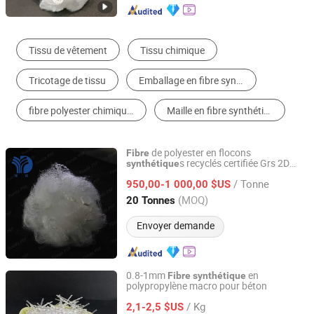
Fibre Chimique
Filé
Cuir Synthétique
Tissus Chimiques
Tissu en polyester
Coton/Spandex
de polyester en flocons
Fibre
s recyclés certifiée Grs 2D
synthétique
Jiangyin Yueda Chemical Fiber Textile Co., Ltd.
51mm pour le rembourrage
/ Tonne
950,00-1 000,00 $US
Jiangsu, China
Depuis 2025
(MOQ)
20 Tonnes
Envoyer demande
0.8-1mm
en
Fibre
synthétique
polypropylène macro pour béton
Briture Co., Ltd.
/ Kg
2,1-2,5 $US