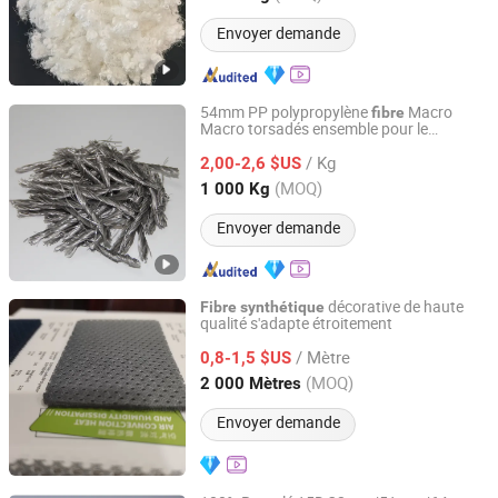
Envoyer demande
54mm PP polypropylène
Macro
fibre
Macro torsadés ensemble pour le
Briture Co., Ltd.
renforcement de béton de
s
fibre
/ Kg
s
2,00-2,6 $US
synthétique
Anhui, China
Depuis 2011
(MOQ)
1 000 Kg
Envoyer demande
décorative de haute
Fibre
synthétique
qualité s'adapte étroitement
Quanzhou Goodo Bags Co., Ltd.
/ Mètre
0,8-1,5 $US
Fujian, China
Depuis 2025
(MOQ)
2 000 Mètres
Envoyer demande