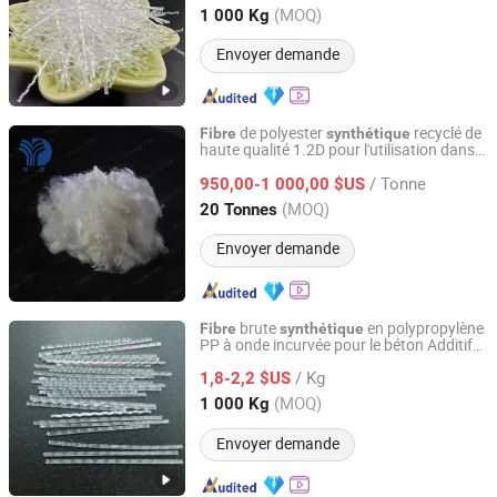
Anhui, China
Depuis 2011
(MOQ)
1 000 Kg
Envoyer demande
de polyester
recyclé de
Fibre
synthétique
haute qualité 1.2D pour l'utilisation dans
Jiangyin Yueda Chemical Fiber Textile Co., Ltd.
le filage de fil
/ Tonne
950,00-1 000,00 $US
Jiangsu, China
Depuis 2025
(MOQ)
20 Tonnes
Envoyer demande
brute
en polypropylène
Fibre
synthétique
PP à onde incurvée pour le béton Additif
Briture Co., Ltd.
pour ciment
/ Kg
1,8-2,2 $US
Anhui, China
Depuis 2011
(MOQ)
1 000 Kg
Envoyer demande