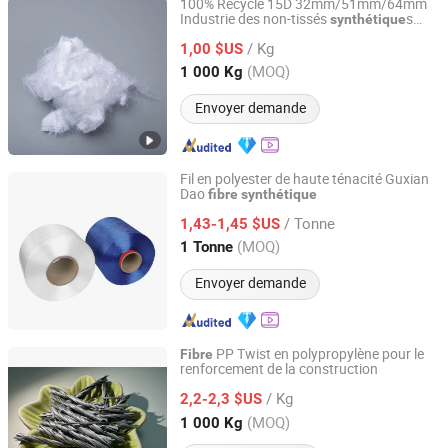
100% Recyclé 15D 32mm/51mm/64mm
Industrie des non-tissés
s
synthétique
Hebei Junye Fiber Co., Ltd.
de polyester recyclé en morceaux
fibre
/ Kg
1,00 $US
Hebei, China
Depuis 2025
(MOQ)
1 000 Kg
Envoyer demande
Fil en polyester de haute ténacité Guxian
Dao
fibre
synthétique
ZHEJIANG GUXIANDAO POLYESTER DOPE DYED YARN
CO., LTD.
/ Tonne
1,43-1,45 $US
(MOQ)
1 Tonne
Zhejiang, China
Depuis 2020
Envoyer demande
PP Twist en polypropylène pour le
Fibre
renforcement de la construction
Briture Co., Ltd.
/ Kg
2,2-2,3 $US
Anhui, China
Depuis 2011
(MOQ)
1 000 Kg