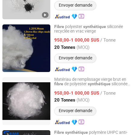
Envoyer demande
polyester
siliconée
Fibre
synthétique
recyclée en vrac vierge
Jiangyin Yueda Chemical Fiber Textile Co., Ltd.
/ Tonne
950,00-1 000,00 $US
Jiangsu, China
Depuis 2025
(MOQ)
20 Tonnes
Envoyer demande
Matériau de remplissage vierge brut en
de polyester
siliconée
fibre
synthétique
Jiangyin Yueda Chemical Fiber Textile Co., Ltd.
recyclée
/ Tonne
950,00-1 000,00 $US
Jiangsu, China
Depuis 2025
(MOQ)
20 Tonnes
Envoyer demande
polymère UHPC anti-
Fibre
synthétique