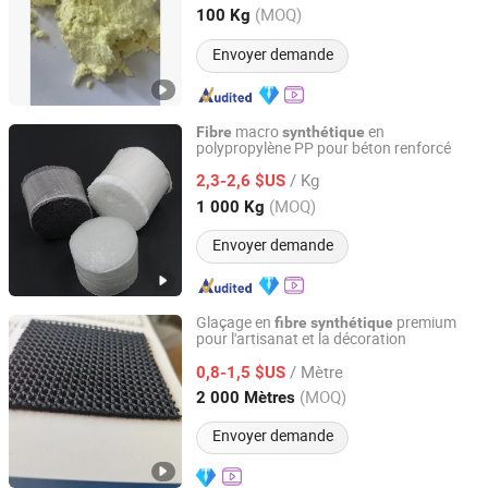
Jiangsu, China
Depuis 2024
(MOQ)
100 Kg
Envoyer demande
macro
en
Fibre
synthétique
polypropylène PP pour béton renforcé
Briture Co., Ltd.
/ Kg
2,3-2,6 $US
Anhui, China
Depuis 2011
(MOQ)
1 000 Kg
Envoyer demande
Glaçage en
premium
fibre
synthétique
pour l'artisanat et la décoration
Quanzhou Goodo Bags Co., Ltd.
/ Mètre
0,8-1,5 $US
Fujian, China
Depuis 2025
(MOQ)
2 000 Mètres
Envoyer demande