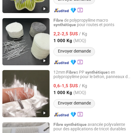
de polypropylène macro
Fibre
pour routes et ponts
synthétique
Briture Co., Ltd.
/ Kg
2,2-2,5 $US
Anhui, China
Depuis 2011
(MOQ)
1 000 Kg
Envoyer demande
12mm
s PP
s en
Fibre
synthétique
polypropylène pour le béton, panneaux de
Tai'an Yuerui Engineering Materials Co., Ltd.
façade UHPC, renforcement
/ Kg
0,6-1,5 $US
Shandong, China
Depuis 2025
(MOQ)
1 000 Kg
Envoyer demande
avancée polyvalente
Fibre
synthétique
pour des applications de tricot durables
Quanzhou Goodo Bags Co., Ltd.