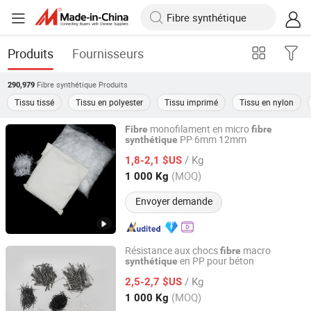
Produits
Fournisseurs
Fibre synthétique
Produits
290,979
Tissu tissé
Tissu en polyester
Tissu imprimé
Tissu en nylon
monofilament en micro
Fibre
fibre
PP 6mm 12mm
synthétique
Anhui Elite Industrial Co., Ltd.
/ Kg
1,8-2,1 $US
Anhui, China
Depuis 2012
(MOQ)
1 000 Kg
Envoyer demande
Résistance aux chocs
macro
fibre
en PP pour béton
synthétique
Anhui Elite Industrial Co., Ltd.
/ Kg
2,5-2,7 $US
Anhui, China
Depuis 2012
(MOQ)
1 000 Kg