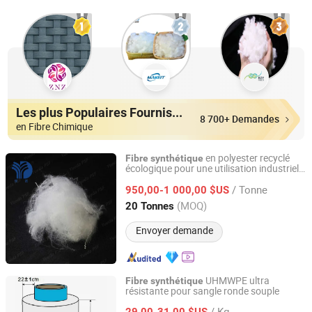
Les plus Populaires Fournisseurs
8 700+ Demandes
en Fibre Chimique
en polyester recyclé
Fibre
synthétique
écologique pour une utilisation industrielle
Jiangyin Yueda Chemical Fiber Textile Co., Ltd.
de remplissage
/ Tonne
950,00-1 000,00 $US
Jiangsu, China
Depuis 2025
(MOQ)
20 Tonnes
Envoyer demande
UHMWPE ultra
Fibre
synthétique
résistante pour sangle ronde souple
Beijing Tongyizhong New Material Technology
Corporation
/ Kg
29,00-31,00 $US