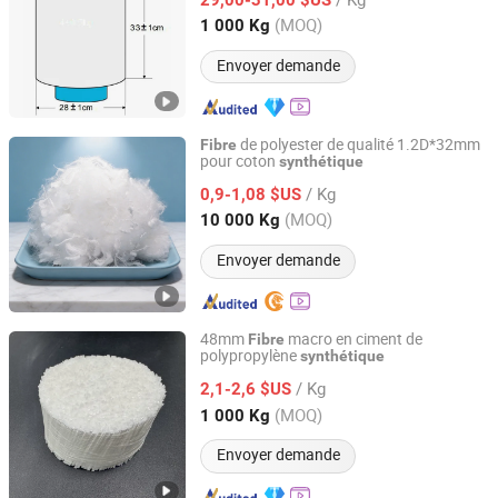
(MOQ)
1 000 Kg
Beijing, China
Depuis 2013
Envoyer demande
de polyester de qualité 1.2D*32mm
Fibre
pour coton
synthétique
Wuxi Ximeng Information Technology Co., Ltd.
/ Kg
0,9-1,08 $US
Jiangsu, China
Depuis 2026
(MOQ)
10 000 Kg
Envoyer demande
48mm
macro en ciment de
Fibre
polypropylène
synthétique
Briture Co., Ltd.
/ Kg
2,1-2,6 $US
Anhui, China
Depuis 2011
(MOQ)
1 000 Kg
Envoyer demande