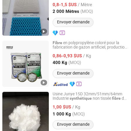
/ Mètre
0,8-1,5 $US
Fujian, China
Depuis 2025
(MOQ)
2 000 Mètres
Envoyer demande
en polypropylène coloré pour la
Fibre
fabrication de gazon artificiel, production
Hebei Hezhen Industrial Co., Ltd.
de gazon
, matériaux pour
synthétique
/ Kg
terrains de sport, décoration paysagère,
0,86-0,93 $US
traitement de tissu
Hebei, China
Depuis 2025
(MOQ)
400 Kg
Envoyer demande
Usine Junye 15D 32mm/51mm/64mm
Industrie
non tissée
de
synthétique
fibre
Hebei Junye Fiber Co., Ltd.
polyester recyclé solide
/ Kg
1,00 $US
Hebei, China
Depuis 2025
(MOQ)
1 000 Kg
Envoyer demande