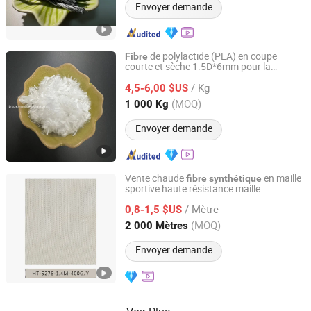
Envoyer demande
de polylactide (PLA) en coupe
Fibre
courte et sèche 1.5D*6mm pour la
Briture Co., Ltd.
fabrication de papier
/ Kg
4,5-6,00 $US
Anhui, China
Depuis 2011
(MOQ)
1 000 Kg
Envoyer demande
Vente chaude
en maille
fibre
synthétique
sportive haute résistance maille
Quanzhou Goodo Bags Co., Ltd.
résistante aux UV maille renforcée
/ Mètre
0,8-1,5 $US
Fujian, China
Depuis 2025
(MOQ)
2 000 Mètres
Envoyer demande