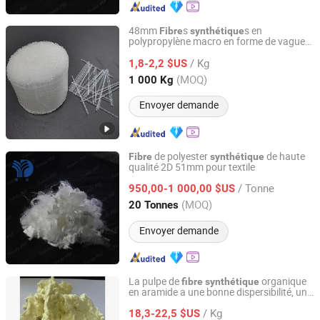
48mm
s
s en
Fibre
synthétique
polypropylène macro en forme de vague
Briture Co., Ltd.
pour le béton
/ Kg
1,8-2,2 $US
Anhui, China
Depuis 2011
(MOQ)
1 000 Kg
Envoyer demande
de polyester
de haute
Fibre
synthétique
qualité 2D 51mm pour textile
Jiangyin Yueda Chemical Fiber Textile Co., Ltd.
/ Tonne
950,00-1 000,00 $US
Jiangsu, China
Depuis 2025
(MOQ)
20 Tonnes
Envoyer demande
La pulpe de
organique
fibre
synthétique
en aramide a une bonne dispersibilité, une
Jiangsu Sealstars Sealing Technology Co., Ltd.
haute résistance à la déchirure et un bon
/ Kg
prix
18,3-22,5 $US